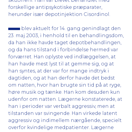
skizofreni. Han var blevet behandlet med
forskellige antipsykotiske præparater,
herunder især depotinjektion Cisordinol.
blev aktuelt for 14. gang genindlagt den
23. maj 2003, i henhold til en behandlingsdom,
da han ikke havde taget depotbehandlingen,
og da hans tilstand i forbindelse hermed var
forværret. Han oplyste ved indlæggelsen, at
han havde mest lyst til at gemme sig, og at
han syntes, at der var for mange indtryk i
dagtiden, og at han derfor havde det bedst
om natten, hvor han brugte sin tid på at ryge,
høre musik og tænke. Han kom desuden kun
udenfor om natten. Lægerne konstaterede, at
han i perioder var verbalt aggressiv, men at
tilstanden var svingende. Han virkede latent
aggressiv og indimellem nærgående, specielt
overfor kvindelige medpatienter. Lægerne