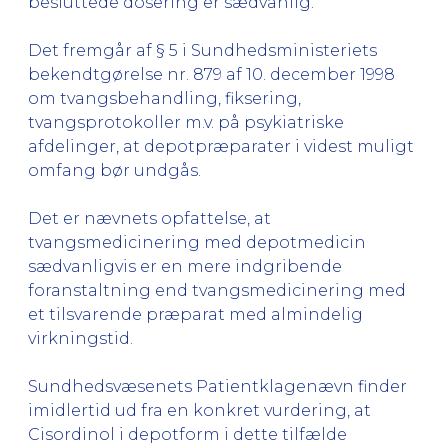
besluttede dosering er sædvanlig.
Det fremgår af § 5 i Sundhedsministeriets
bekendtgørelse nr. 879 af 10. december 1998
om tvangsbehandling, fiksering,
tvangsprotokoller m.v. på psykiatriske
afdelinger, at depotpræparater i videst muligt
omfang bør undgås.
Det er nævnets opfattelse, at
tvangsmedicinering med depotmedicin
sædvanligvis er en mere indgribende
foranstaltning end tvangsmedicinering med
et tilsvarende præparat med almindelig
virkningstid.
Sundhedsvæsenets Patientklagenævn finder
imidlertid ud fra en konkret vurdering, at
Cisordinol i depotform i dette tilfælde