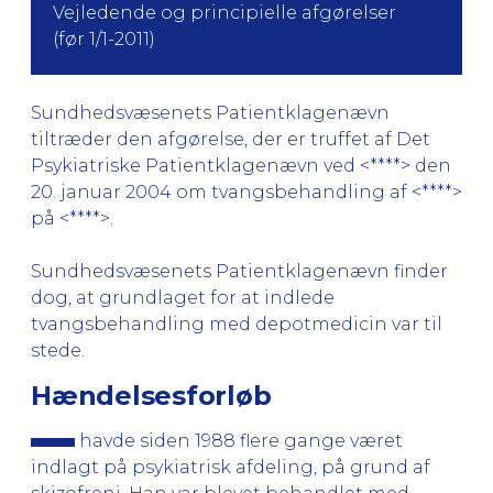
Vejledende og principielle afgørelser
(før 1/1-2011)
Sundhedsvæsenets Patientklagenævn
tiltræder den afgørelse, der er truffet af Det
Psykiatriske Patientklagenævn ved <****> den
20. januar 2004 om tvangsbehandling af <****>
på <****>.
Sundhedsvæsenets Patientklagenævn finder
dog, at grundlaget for at indlede
tvangsbehandling med depotmedicin var til
stede.
Hændelsesforløb
havde siden 1988 flere gange været
indlagt på psykiatrisk afdeling, på grund af