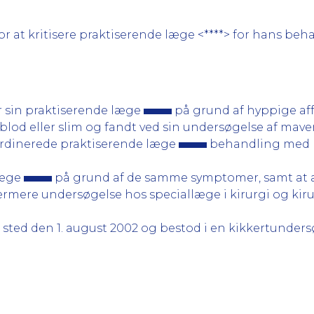
 at kritisere praktiserende læge <****> for hans behan
r sin praktiserende læge
på grund af hyppige af
blod eller slim og fandt ved sin undersøgelse af mave
 ordinerede praktiserende læge
behandling med P
læge
på grund af de samme symptomer, samt at 
ærmere undersøgelse hos speciallæge i kirurgi og kir
 sted den 1. august 2002 og bestod i en kikkertunders