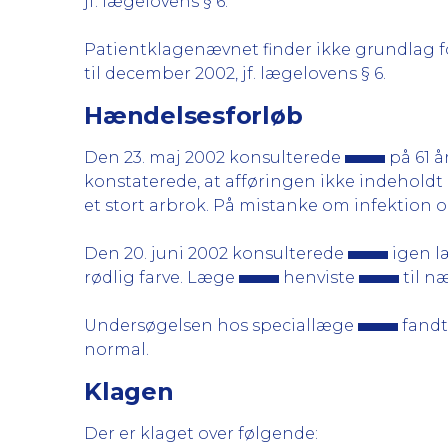
jf. lægelovens § 6.
Patientklagenævnet finder ikke grundlag for
til december 2002, jf. lægelovens § 6.
Hændelsesforløb
Den 23. maj 2002 konsulterede
på 61 å
konstaterede, at afføringen ikke indeholdt 
et stort arbrok. På mistanke om infektion
Den 20. juni 2002 konsulterede
igen 
rødlig farve. Læge
henviste
til n
Undersøgelsen hos speciallæge
fandt
normal.
Klagen
Der er klaget over følgende: