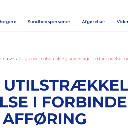
Borgere
Sundhedspersoner
Afgørelser
Vide
nærnævn
Klage over utilstrækkelig undersøgelse i forbindelse m
 UTILSTRÆKKEL
SE I FORBINDE
 AFFØRING