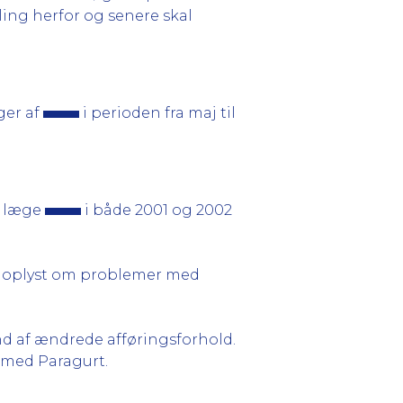
ling herfor og senere skal
ger af
i perioden fra maj til
e læge
i både 2001 og 2002
lev oplyst om problemer med
nd af ændrede afføringsforhold.
 med Paragurt.