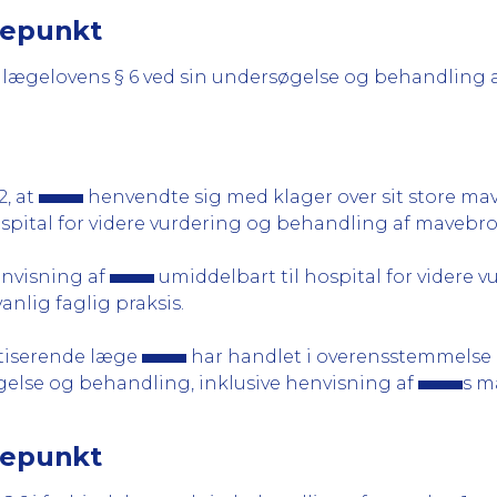
gepunkt
t lægelovens § 6 ved sin undersøgelse og behandling 
2, at
henvendte sig med klager over sit store mav
spital for videre vurdering og behandling af mavebro
envisning af
umiddelbart til hospital for videre 
nlig faglig praksis.
ktiserende læge
har handlet i overensstemmelse
gelse og behandling, inklusive henvisning af
s m
gepunkt