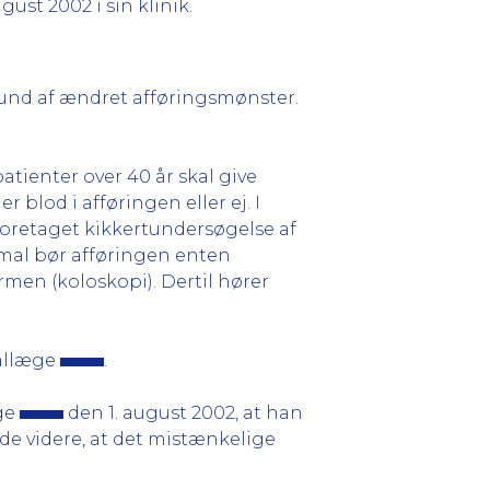
gust 2002 i sin klinik.
rund af ændret afføringsmønster.
tienter over 40 år skal give
blod i afføringen eller ej. I
foretaget kikkertundersøgelse af
rmal bør afføringen enten
rmen (koloskopi). Dertil hører
iallæge
.
æge
den 1. august 2002, at han
de videre, at det mistænkelige