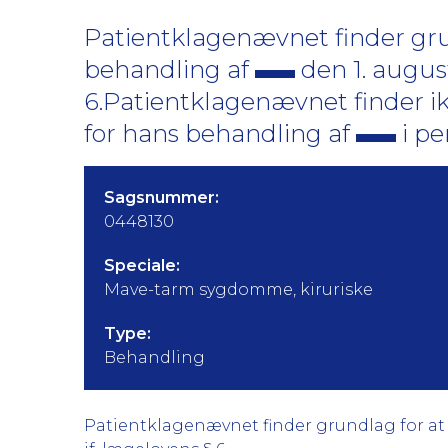
Patientklagenævnet finder grun
behandling af
den 1. august
6.Patientklagenævnet finder ik
for hans behandling af
i pe
Sagsnummer:
0448130
Speciale:
Mave-tarm sygdomme, kiruriske
Type:
Behandling
Patientklagenævnet finder grundlag for at kr