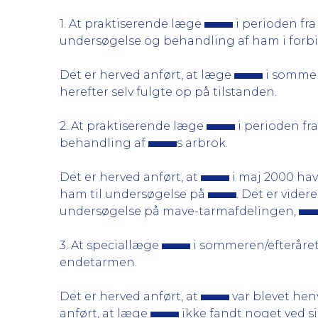
1. At praktiserende læge
i perioden fra 
undersøgelse og behandling af ham i forbi
Det er herved anført, at læge
i sommer
herefter selv fulgte op på tilstanden.
2. At praktiserende læge
i perioden fr
behandling af
s arbrok.
Det er herved anført, at
i maj 2000 hav
ham til undersøgelse på
. Det er vider
undersøgelse på mave-tarmafdelingen,
3. At speciallæge
i sommeren/efteråre
endetarmen.
Det er herved anført, at
var blevet hen
anført, at læge
ikke fandt noget ved s