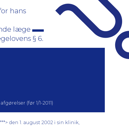
for hans
rende læge
ægelovens § 6.
5
fgørelser (før 1/1-2011)
> den 1. august 2002 i sin klinik,