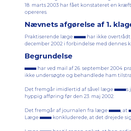
18. marts 2003 har fået konstateret en kræf
opereres.
Nævnets afgørelse af 1. kla
Praktiserende læge
har ikke overtråd
december 2002 i forbindelse med dennes kl
Begrundelse
har ved mail af 26. september 2004 præ
ikke undersøgte og behandlede ham tilstræ
Det fremgår imidlertid af såvel læge
s 
hyppig afføring før den 23. maj 2002.
Det fremgår af journalen fra læge
, at
Læge
konkluderede, at det drejede s