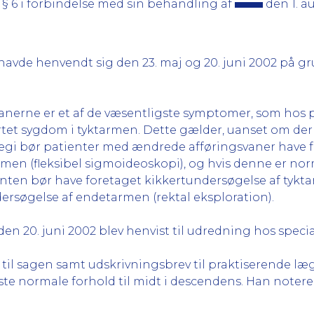
§ 6 i forbindelse med sin behandling af
den 1. au
havde henvendt sig den 23. maj og 20. juni 2002 på g
anerne er et af de væsentligste symptomer, som hos pa
et sygdom i tyktarmen. Dette gælder, uanset om der er 
tegi bør patienter med ændrede afføringsvaner have 
men (fleksibel sigmoideoskopi), og hvis denne er no
ienten bør have foretaget kikkertundersøgelse af tykta
dersøgelse af endetarmen (rektal eksploration).
den 20. juni 2002 blev henvist til udredning hos spec
e til sagen samt udskrivningsbrev til praktiserende l
te normale forhold til midt i descendens. Han notere