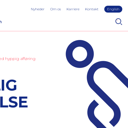
Nyheder
Om os
Karriere
Kontakt
English
n
ed hyppig afføring
IG
LSE