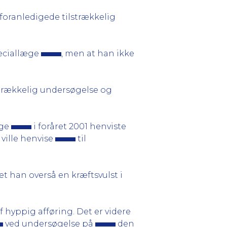
foranledigede tilstrækkelig
peciallæge
, men at han ikke
strækkelig undersøgelse og
æge
i foråret 2001 henviste
ville henvise
til
et han overså en kræftsvulst i
 hyppig afføring. Det er videre
ved undersøgelse på
den