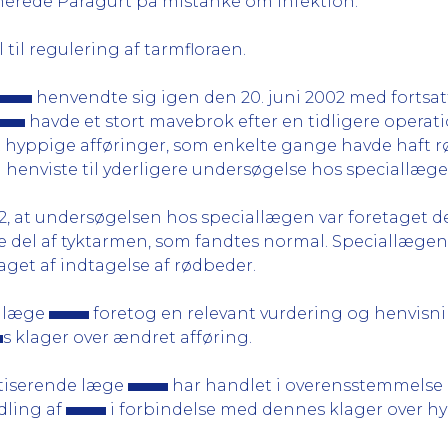
dinerede Paragurt på mistanke om infektion.
til regulering af tarmfloraen.
henvendte sig igen den 20. juni 2002 med fortsa
havde et stort mavebrok efter en tidligere opera
 hyppige afføringer, som enkelte gange havde haft rø
henviste til yderligere undersøgelse hos speciallæge
2, at undersøgelsen hos speciallægen var foretaget de
e del af tyktarmen, som fandtes normal. Speciallægen
get af indtagelse af rødbeder.
e læge
foretog en relevant vurdering og henvis
s klager over ændret afføring.
ktiserende læge
har handlet i overensstemmelse 
dling af
i forbindelse med dennes klager over hyp