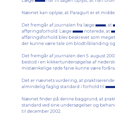
Læge
har til sagen oplyst, at han or
Nævnet kan oplyse, at Paragurt er et middel 
Det fremgår af journalen fra læge
, at
afføringsforhold. Læge
noterede, at
afføringsforhold blev beskrevet som meget
der kunne være tale om blodtilblanding og 
Det fremgår af journalen den 5. august 200
bestod i en kikkertundersøgelse af nederst
mistænkelige røde farve kunne være forårsa
Det er nævnets vurdering, at praktiserend
almindelig faglig standard i forhold til
Nævnet finder på denne baggrund, at pra
standard ved sine undersøgelser og behan
til december 2002.