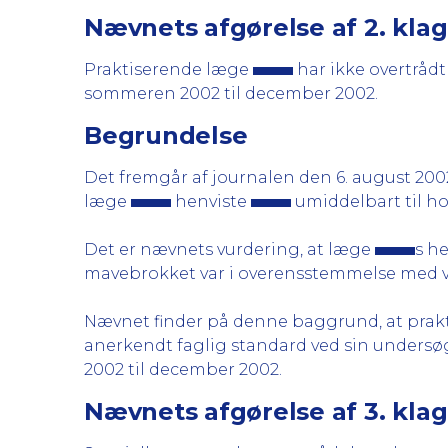
Nævnets afgørelse af 2. kla
Praktiserende læge
har ikke overtråd
sommeren 2002 til december 2002.
Begrundelse
Det fremgår af journalen den 6. august 200
læge
henviste
umiddelbart til ho
Det er nævnets vurdering, at læge
s h
mavebrokket var i overensstemmelse med va
Nævnet finder på denne baggrund, at pra
anerkendt faglig standard ved sin undersø
2002 til december 2002.
Nævnets afgørelse af 3. kla