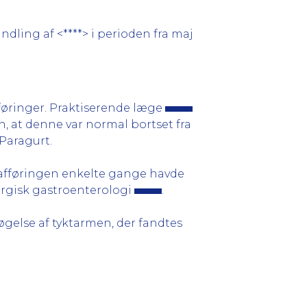
dling af <****> i perioden fra maj
føringer. Praktiserende læge
n, at denne var normal bortset fra
aragurt.
afføringen enkelte gange havde
urgisk gastroenterologi
.
øgelse af tyktarmen, der fandtes