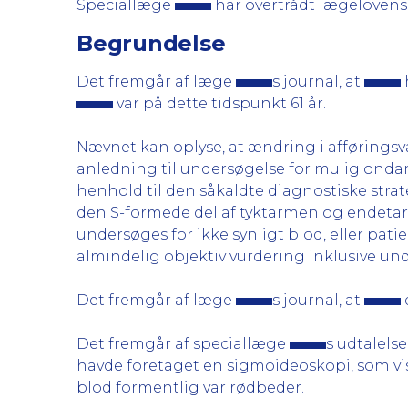
Speciallæge
har overtrådt lægelovens 
Begrundelse
Det fremgår af læge
s journal, at
var på dette tidspunkt 61 år.
Nævnet kan oplyse, at ændring i afføringsv
anledning til undersøgelse for mulig ondart
henhold til den såkaldte diagnostiske stra
den S-formede del af tyktarmen og endetar
undersøges for ikke synligt blod, eller pat
almindelig objektiv vurdering inklusive un
Det fremgår af læge
s journal, at
Det fremgår af speciallæge
s udtalels
havde foretaget en sigmoideoskopi, som vis
blod formentlig var rødbeder.