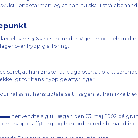
tsvulst i endetarmen, og at han nu skal i strålebehand
gepunkt
t lægelovens § 6 ved sine undersøgelser og behandlin
ager over hyppig afføring.
ciseret, at han ønsker at klage over, at praktiserend
kkeligt for hans hyppige afføringer.
journal samt hans udtalelse til sagen, at han ikke b
henvendte sig til lægen den 23. maj 2002 på gru
ig om hyppig afføring, og han ordinerede behandling