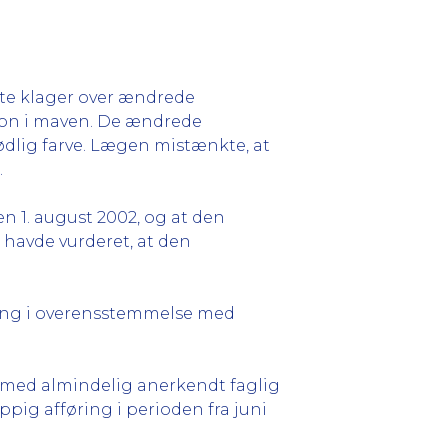
tte klager over ændrede
tion i maven. De ændrede
dlig farve. Lægen mistænkte, at
.
n 1. august 2002, og at den
 havde vurderet, at den
ning i overensstemmelse med
med almindelig anerkendt faglig
pig afføring i perioden fra juni