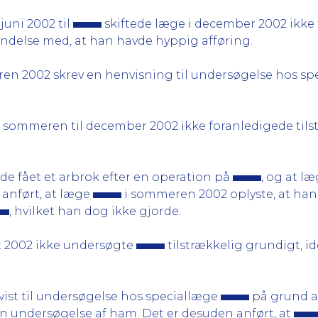
juni 2002 til
skiftede læge i december 2002 ikke 
ndelse med, at han havde hyppig afføring.
en 2002 skrev en henvisning til undersøgelse hos s
a sommeren til december 2002 ikke foranledigede til
de fået et arbrok efter en operation på
, og at l
e anført, at læge
i sommeren 2002 oplyste, at han 
, hvilket han dog ikke gjorde.
t 2002 ikke undersøgte
tilstrækkelig grundigt, id
vist til undersøgelse hos speciallæge
på grund af
in undersøgelse af ham. Det er desuden anført, at