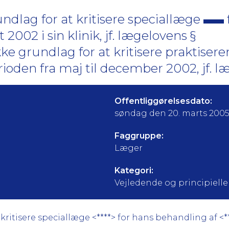
dlag for at kritisere speciallæge
 2002 i sin klinik, jf. lægelovens §
ke grundlag for at kritisere praktise
rioden fra maj til december 2002, jf. l
Offentliggørelsesdato:
søndag den 20. marts 200
Faggruppe:
Læger
Kategori:
Vejledende og principielle a
itisere speciallæge <****> for hans behandling af <****