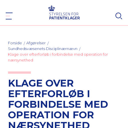
Forside
Afgørelser
Sundhedsvæsenets Disciplinærnævn
Klage over efterforløb i forbindelse med operation for
nærsynethed
KLAGE OVER
EFTERFORLØB I
FORBINDELSE MED
OPERATION FOR
NÆRSYNETHED