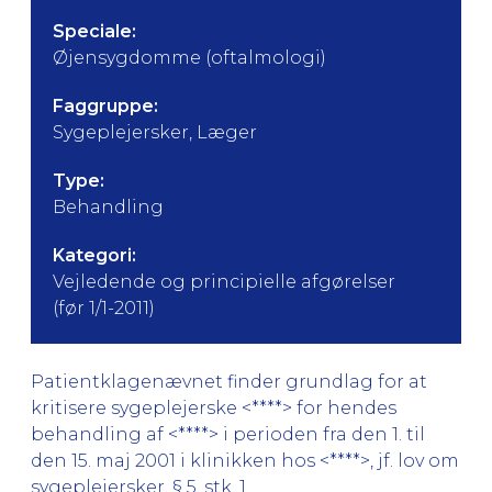
Speciale:
Øjensygdomme (oftalmologi)
Faggruppe:
Sygeplejersker, Læger
Type:
Behandling
Kategori:
Vejledende og principielle afgørelser
(før 1/1-2011)
Patientklagenævnet finder grundlag for at
kritisere sygeplejerske <****> for hendes
behandling af <****> i perioden fra den 1. til
den 15. maj 2001 i klinikken hos <****>, jf. lov om
sygeplejersker, § 5, stk. 1.