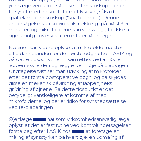
øjenlæge ved undersøgelse i et mikroskop, der er
forsynet med en spalteformet lysgiver, såkaldt
spaltelampe-mikroskop (“spaltelampe”). Denne
undersøgelse kan udføres tilstrækkeligt på højst 3-4
minutter, og mikrofolderne kan vanskeligt, for ikke at
sige umuligt, overses af en erfaren øjenlæge.
Nævnet kan videre oplyse, at mikrofolder næsten
altid dannes inden for det første døgn efter LASIK og
på dette tidspunkt nemt kan rettes ved at løsne
lappen, skylle den og lægge den nøje på plads igen.
Undtagelsesvist ser man udvikling af mikrofolder
efter det første postoperative døgn, og da skyldes
disse en mekanisk påvirkning af lappen, f.eks.
gnidning af øjnene. På dette tidspunkt er det
betydeligt vanskeligere at komme af med
mikrofolderne, og der er risiko for synsnedsættelse
ved re-placeringen.
Øjenlæge
har som virksomhedsansvarlig læge
oplyst, at det er fast rutine ved kontrolundersøgelsen
første dag efter LASIK hos
at foretage en
måling af synsstyrken på hvert øje, en udmåling af