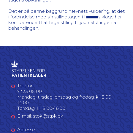
Det er på denne baggrund nævnets vurdering, at det
i forbindelse med sin stillingtagen til
s klage har
kompetence til at tage stilling til journalføringen af
behandlingen.
Telefon
72 33 05 00
Mandag, tirsdag, onsdag og fredag: kl. 8.00 -
14.00
Torsdag: kl. 8.00-16.00
E-mail: stpk@stpk.dk
Adresse