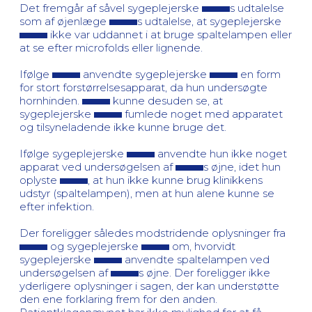
Det fremgår af såvel sygeplejerske
s udtalelse
som af øjenlæge
s udtalelse, at sygeplejerske
ikke var uddannet i at bruge spaltelampen eller
at se efter microfolds eller lignende.
Ifølge
anvendte sygeplejerske
en form
for stort forstørrelsesapparat, da hun undersøgte
hornhinden.
kunne desuden se, at
sygeplejerske
fumlede noget med apparatet
og tilsyneladende ikke kunne bruge det.
Ifølge sygeplejerske
anvendte hun ikke noget
apparat ved undersøgelsen af
s øjne, idet hun
oplyste
, at hun ikke kunne brug klinikkens
udstyr (spaltelampen), men at hun alene kunne se
efter infektion.
Der foreligger således modstridende oplysninger fra
og sygeplejerske
om, hvorvidt
sygeplejerske
anvendte spaltelampen ved
undersøgelsen af
s øjne. Der foreligger ikke
yderligere oplysninger i sagen, der kan understøtte
den ene forklaring frem for den anden.