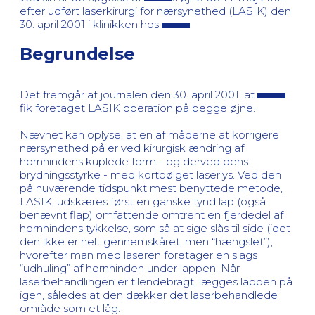
efter udført laserkirurgi for nærsynethed (LASIK) den
30. april 2001 i klinikken hos
.
Begrundelse
Det fremgår af journalen den 30. april 2001, at
fik foretaget LASIK operation på begge øjne.
Nævnet kan oplyse, at en af måderne at korrigere
nærsynethed på er ved kirurgisk ændring af
hornhindens kuplede form - og derved dens
brydningsstyrke - med kortbølget laserlys. Ved den
på nuværende tidspunkt mest benyttede metode,
LASIK, udskæres først en ganske tynd lap (også
benævnt flap) omfattende omtrent en fjerdedel af
hornhindens tykkelse, som så at sige slås til side (idet
den ikke er helt gennemskåret, men “hængslet”),
hvorefter man med laseren foretager en slags
“udhuling” af hornhinden under lappen. Når
laserbehandlingen er tilendebragt, lægges lappen på
igen, således at den dækker det laserbehandlede
område som et låg.