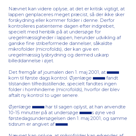
Nævnet kan videre oplyse, at det er kritisk vigtigt, at
lappen genplaceres meget præcist, så der ikke sker
forskydning eller kommer folder i denne. Derfor
kontrolleres patienterne dagen efter indgrebet,
specielt med henblik på at undersøge for
uregelmæssigheder i lappen, herunder udvikling af
ganske fine stribeformede dannelser, såkaldte
mikrofolder (microfolds), der kan give en
uregelmæssig lysbrydning og dermed uskarp
billeddannelse i øjet.
Det fremgår af journalen den 1. maj 2001, at
kom til første dags kontrol. Øjenlæge
fandt
tilstanden tilfredsstillende, specielt fandtes ingen
folder i hornhinderne (microfolds), hvorfor der blev
aftalt ny kontrol to uger senere.
Øjenlæge
har til sagen oplyst, at han anvendte
10-15 minutter på at undersøge
s øjne ved
førstedagsundersøgelsen den 1. maj 2001, og samme
tidsrum er angivet af
.
Nævnet kan oplyse, at mikrofolder kan erkendes af