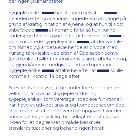
der ingen journalnotater.
Sygeplejerske
har til sagen oplyst, at
i
perioden efter operationen ringede en del gange på
grund af kraftig irritation af øjnene, og at hun til sidst
anbefalede
at komme forbi, så hun kunne
undersøge hendes øjne. Efter at have set på
s
øjne vurderede sygeplejerske
, at der var tale
om tørhed og anbefalede hende at dryppe med
kunstig tårevæske ved siden af Spersadex comp.
(antibiotika), hvilket er klinikkens standardbehandling,
og øjendråberne medgives altid ved operation.
Sygeplejerske
aftalte herefter, at
skulle
komme til kontrol 14 dage efter.
Nævnet kan oplyse, at det indenfor sygeplejen er
velkendt, at specialistsygeplejersker og
sygeplejersker, som varetager specielle funktioner,
kan have et udvidet ansvar og kompetenceområde
til varetagelse af de nødvendige opgaver, hvor den
ansvarlige læge skriftligt har udlagt en instruks, som
inden for et begrænset område beskriver
standardsituationer og behandlingen heraf.