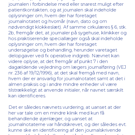
journalen i forbindelse med eller snarest muligt efter
patientkontakten, og at journalen skal indeholde
oplysninger om, hvem der har foretaget
journalnotatet og hvornår (navn, dato og om
nødvendigt klokkeslæt). Af samme cirkulæres § 6, stk.
2b, fremgår det, at journaler på sygehuse, klinikker og
hos praktiserende speciallæger også skal indeholde
oplysninger om, hvem der har foretaget
undersøgelse og behandling, herunder varetaget
delopgaver ved fx operative indgreb. Nævnet kan
videre oplyse, at det fremgår af punkt 7 i den
dagældende vejledning om lægers journalføring (VEJ
nr. 236 af 19/12/1996), at det skal fremgå med navn,
hvem der er ansvarlig for journalnotatet samt at det i
almen praksis og i andre mindre enheder vil være
tilstrækkeligt at anvende initialer, når navnet særskilt
kan identificeres.
Det er således nævnets vurdering, at uanset at der
her var tale om en mindre klinik med kun få
behandlende øjenlæger, og uanset at
journalnotaterne var håndskrevet, og der således evt.
kunne ske en identificering af den journalskrivende