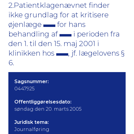
2.Patientklagenævnet finder
ikke grundlag for at kritisere
øjenlæge
for hans
behandling af
i perioden fra
den 1. til den 15. maj 2001 i
klinikken hos
, jf. lægelovens §
6.
Sagsnummer:
0447925
Offentliggørelsesdato:
søndag den 20. marts 2005
Juridisk tema:
Journalføring