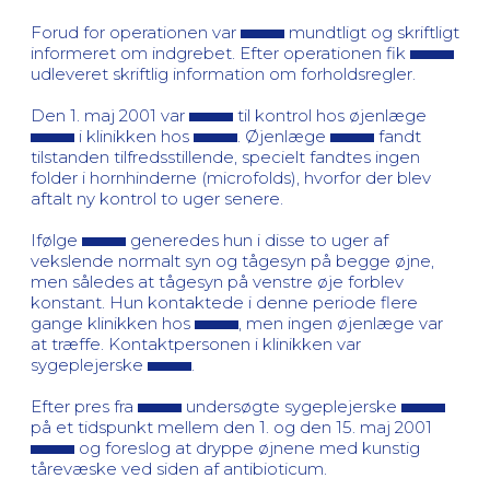
Forud for operationen var
mundtligt og skriftligt
informeret om indgrebet. Efter operationen fik
udleveret skriftlig information om forholdsregler.
Den 1. maj 2001 var
til kontrol hos øjenlæge
i klinikken hos
. Øjenlæge
fandt
tilstanden tilfredsstillende, specielt fandtes ingen
folder i hornhinderne (microfolds), hvorfor der blev
aftalt ny kontrol to uger senere.
Ifølge
generedes hun i disse to uger af
vekslende normalt syn og tågesyn på begge øjne,
men således at tågesyn på venstre øje forblev
konstant. Hun kontaktede i denne periode flere
gange klinikken hos
, men ingen øjenlæge var
at træffe. Kontaktpersonen i klinikken var
sygeplejerske
.
Efter pres fra
undersøgte sygeplejerske
på et tidspunkt mellem den 1. og den 15. maj 2001
og foreslog at dryppe øjnene med kunstig
tårevæske ved siden af antibioticum.