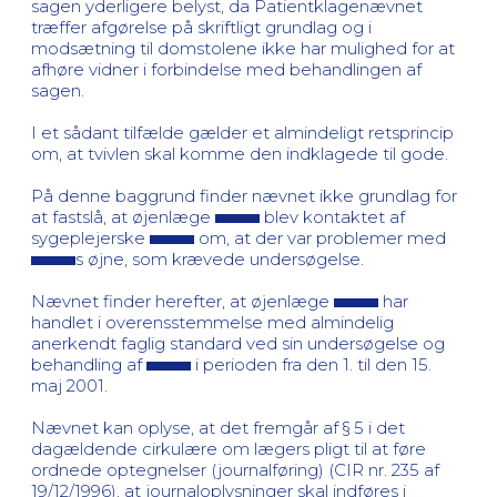
sagen yderligere belyst, da Patientklagenævnet
træffer afgørelse på skriftligt grundlag og i
modsætning til domstolene ikke har mulighed for at
afhøre vidner i forbindelse med behandlingen af
sagen.
I et sådant tilfælde gælder et almindeligt retsprincip
om, at tvivlen skal komme den indklagede til gode.
På denne baggrund finder nævnet ikke grundlag for
at fastslå, at øjenlæge
blev kontaktet af
sygeplejerske
om, at der var problemer med
s øjne, som krævede undersøgelse.
Nævnet finder herefter, at øjenlæge
har
handlet i overensstemmelse med almindelig
anerkendt faglig standard ved sin undersøgelse og
behandling af
i perioden fra den 1. til den 15.
maj 2001.
Nævnet kan oplyse, at det fremgår af § 5 i det
dagældende cirkulære om lægers pligt til at føre
ordnede optegnelser (journalføring) (CIR nr. 235 af
19/12/1996), at journaloplysninger skal indføres i