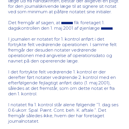
læge ud fra håndskriften, består der alligevel en pligt
for den journalskrivende læge til at signere sit notat
ved som minimum at påføre notatet sine initialer.
Det fremgår af sagen, at
fik foretaget 1.
dagskontrollen den 1. maj 2001 af øjenlæge
.
I journalen er notatet for 1. kontrol anført i det
fortrykte felt vedrørende operationen. I samme felt
fremgår der desuden notater vedrørende
operationen med angivelse af operationsdato og
navnet på den opererende læge.
I det fortrykte felt vedrørende 1. kontrol er der
derefter ført notater vedrørende 2. kontrol med en
efterfølgende fejlagtigt anført dato (1. maj 2001),
således at det fremstår, som om dette notat er fra
den 1. kontrol.
I notatet fra 1. kontrol står alene følgende ”1. dag ses
0.6 ukorr. Spal. Pænt. Cont. beh. K. aftale.”. Det
fremgår således ikke, hvem der har foretaget
journalnotatet.