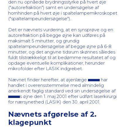
den nu opnåede brydningsstyrke på hvert øje
("autorefraktion") samt en undersøgelse af
hornhinden på hvert øje i spaltelampemikroskopet
("spaltelampeundersøgelse").
Det er nævnets vurdering, at en synsprøve og en
autorefraktion på begge øjne kan udføres på
maksimalt 5 minutter, og grundig
spaltelampeundersøgelse af begge øjne på 6-8
minutter, og det angivne tidsrum skønnes således
fuldt tilstrækkeligt til at bedømme resultatet af og
opdage eventuelle komplikationer, herunder
mikrofolder efter LASIK indgrebet.
Nævnet finder herefter, at øjenlæge
har
handlet i overensstemmelse med almindelig
anerkendt faglig standard ved sin undersøgelse af
s øjne den 1. maj 2001 efter udført laserkirurgi
for nærsynethed (LASIK) den 30. april 2001.
Nævnets afgørelse af 2.
klagepunkt