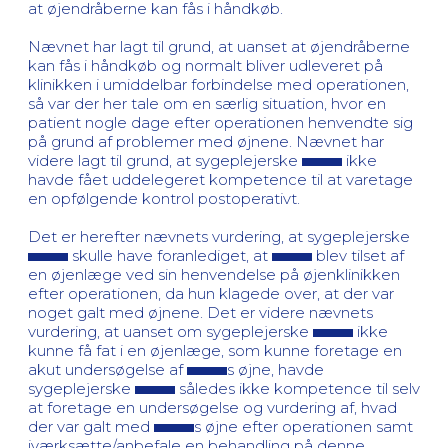
at øjendråberne kan fås i håndkøb.
Nævnet har lagt til grund, at uanset at øjendråberne
kan fås i håndkøb og normalt bliver udleveret på
klinikken i umiddelbar forbindelse med operationen,
så var der her tale om en særlig situation, hvor en
patient nogle dage efter operationen henvendte sig
på grund af problemer med øjnene. Nævnet har
videre lagt til grund, at sygeplejerske
ikke
havde fået uddelegeret kompetence til at varetage
en opfølgende kontrol postoperativt.
Det er herefter nævnets vurdering, at sygeplejerske
skulle have foranlediget, at
blev tilset af
en øjenlæge ved sin henvendelse på øjenklinikken
efter operationen, da hun klagede over, at der var
noget galt med øjnene. Det er videre nævnets
vurdering, at uanset om sygeplejerske
ikke
kunne få fat i en øjenlæge, som kunne foretage en
akut undersøgelse af
s øjne, havde
sygeplejerske
således ikke kompetence til selv
at foretage en undersøgelse og vurdering af, hvad
der var galt med
s øjne efter operationen samt
iværksætte/anbefale en behandling på denne