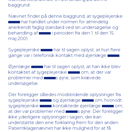
baggrund.
Nævnet finder på denne baggrund, at sygeplejerske
har handlet under normen for almindelig
anerkendt faglig standard ved sin undersøgelse og
behandling af
i perioden fra den 1. til den 15.
maj 2001.
Sygeplejerske
har til sagen oplyst, at hun flere
gange var i telefonisk kontakt med øjenlæge
.
Øjenlæge
har til sagen oplyst, at han ikke blev
kontaktet af sygeplejerske
om, at der var
problemer med
s øjne, som krævede
undersøgelse.
Der foreligger således modstridende oplysninger fra
sygeplejerske
og øjenlæge
om, hvorvidt
sygeplejerske
kontaktede øjenlæge
om,
at der var problemer med
s øjne. Der foreligger
ikke yderligere oplysninger i sagen, der kan
understøtte den ene forklaring frem for den anden.
Patientklagenævnet har ikke mulighed for at få