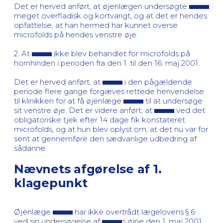
Det er herved anført, at øjenlægen undersøgte
meget overfladisk og kortvarigt, og at det er hendes
opfattelse, at han hermed har kunnet overse
microfolds på hendes venstre øje.
2. At
ikke blev behandlet for microfolds på
hornhinden i perioden fra den 1. til den 16. maj 2001.
Det er herved anført, at
i den pågældende
periode flere gange forgæves rettede henvendelse
til klinikken for at få øjenlæge
til at undersøge
sit venstre øje. Det er videre anført, at
ved det
obligatoriske tjek efter 14 dage fik konstateret
microfolds, og at hun blev oplyst om, at det nu var for
sent at gennemføre den sædvanlige udbedring af
sådanne.
Nævnets afgørelse af 1.
klagepunkt
Øjenlæge
har ikke overtrådt lægelovens § 6
ved sin undersøgelse af
s øjne den 1. maj 2001