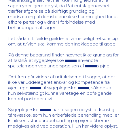
Patientklagenævnet har ikke mulighed for at få
sagen yderligere belyst, da Patientklagenævnet
træffer afgørelse på skriftligt grundlag og i
modsætning til domstolene ikke har mulighed for at
afhøre parter og vidner i forbindelse med
behandlingen af sagen.
I et sådant tilfælde gælder et almindeligt retsprincip
om, at tvivlen skal komme den indklagede til gode.
På denne baggrund finder nævnet ikke grundlag for
at fastslå, at sygeplejerske
anvendte
spaltelampen ved undersøgelsen af
s øjne.
Det fremgår videre af udtalelserne til sagen, at der
ikke var uddelegeret ansvar og kompetence fra
øjenlæge
til sygeplejerske
, således at
hun selvstændigt kunne varetage en opfølgende
kontrol postoperativt.
Sygeplejerske
har til sagen oplyst, at kunstig
tårevæske, som hun anbefalede behandling med, er
klinikkens standardbehandling og øjendråberne
medgives altid ved operation. Hun har videre oplyst,