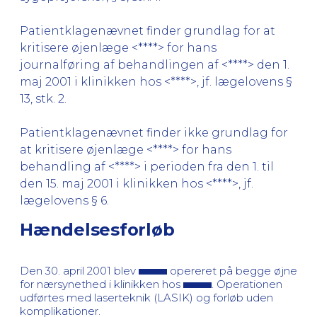
Patientklagenævnet finder grundlag for at
kritisere øjenlæge <****> for hans
journalføring af behandlingen af <****> den 1.
maj 2001 i klinikken hos <****>, jf. lægelovens §
13, stk. 2.
Patientklagenævnet finder ikke grundlag for
at kritisere øjenlæge <****> for hans
behandling af <****> i perioden fra den 1. til
den 15. maj 2001 i klinikken hos <****>, jf.
lægelovens § 6.
Hændelsesforløb
Den 30. april 2001 blev
opereret på begge øjne
for nærsynethed i klinikken hos
. Operationen
udførtes med laserteknik (LASIK) og forløb uden
komplikationer.