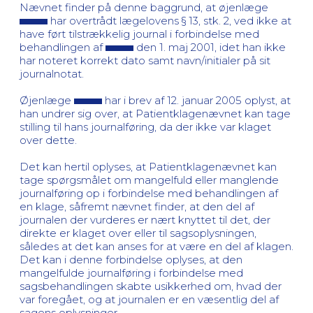
Nævnet finder på denne baggrund, at øjenlæge
har overtrådt lægelovens § 13, stk. 2, ved ikke at
have ført tilstrækkelig journal i forbindelse med
behandlingen af
den 1. maj 2001, idet han ikke
har noteret korrekt dato samt navn/initialer på sit
journalnotat.
Øjenlæge
har i brev af 12. januar 2005 oplyst, at
han undrer sig over, at Patientklagenævnet kan tage
stilling til hans journalføring, da der ikke var klaget
over dette.
Det kan hertil oplyses, at Patientklagenævnet kan
tage spørgsmålet om mangelfuld eller manglende
journalføring op i forbindelse med behandlingen af
en klage, såfremt nævnet finder, at den del af
journalen der vurderes er nært knyttet til det, der
direkte er klaget over eller til sagsoplysningen,
således at det kan anses for at være en del af klagen.
Det kan i denne forbindelse oplyses, at den
mangelfulde journalføring i forbindelse med
sagsbehandlingen skabte usikkerhed om, hvad der
var foregået, og at journalen er en væsentlig del af
sagens oplysninger.