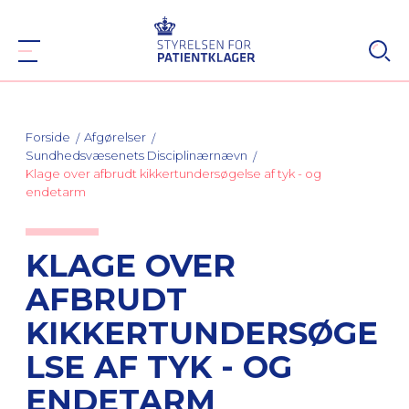
Forside
Afgørelser
Sundhedsvæsenets Disciplinærnævn
Klage over afbrudt kikkertundersøgelse af tyk - og
endetarm
KLAGE OVER
AFBRUDT
KIKKERTUNDERSØGE
LSE AF TYK - OG
ENDETARM