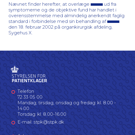
Nævnet finder herefter, at overlæge
ud fra
symptomerne og de objektive fund har handlet i
overensstemmelse med almindelig anerkendt faglig
standard i forbindelse med sin behandling af
den 18. februar 2002 på organkirurgisk afdeling,
Sygehus X.
Telefon
72 33 05 00
Mandag, tirsdag, onsdag og fredag: kl. 8.00 -
14.00
Torsdag: kl. 8.00-16.00
E-mail: stpk@stpk.dk