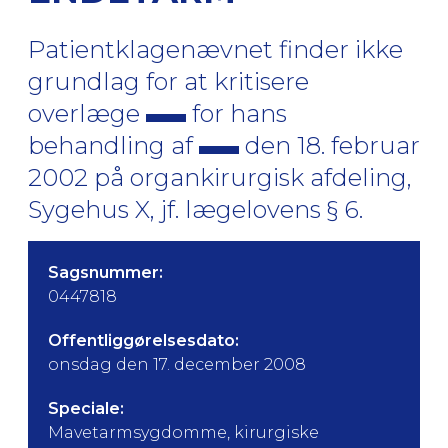
Patientklagenævnet finder ikke
grundlag for at kritisere
overlæge
for hans
behandling af
den 18. februar
2002 på organkirurgisk afdeling,
Sygehus X, jf. lægelovens § 6.
Sagsnummer:
0447818
Offentliggørelsesdato:
onsdag den 17. december 2008
Speciale:
Mavetarmsygdomme, kirurgiske