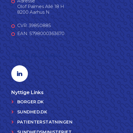
Adresse
Olof Palmes Allé 18 H
8200 Aarhus N
CVR: 39850885
EAN: 5798000363670
Følg os på LinkedIn
Linkedin profil
Nyttige Links
BORGER.DK
SUNDHED.DK
PATIENTERSTATNINGEN
SUNDHEDSMINISTERIET