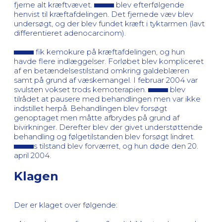
fjerne alt kræftvævet.
blev efterfølgende
henvist til kræftafdelingen. Det fjernede væv blev
undersøgt, og der blev fundet kræft i tyktarmen (lavt
differentieret adenocarcinom).
fik kemokure på kræftafdelingen, og hun
havde flere indlæggelser. Forløbet blev kompliceret
af en betændelsestilstand omkring galdeblæren
samt på grund af væskemangel. I februar 2004 var
svulsten vokset trods kemoterapien.
blev
tilrådet at pausere med behandlingen men var ikke
indstillet herpå. Behandlingen blev forsøgt
genoptaget men måtte afbrydes på grund af
bivirkninger. Derefter blev der givet understøttende
behandling og følgetilstanden blev forsøgt lindret.
s tilstand blev forværret, og hun døde den 20.
april 2004.
Klagen
Der er klaget over følgende: