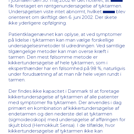
I journalen den 30. maj 2002 er det noteret, at
fik foretaget en røntgenundersøgelse af tyktarmen.
Undersøgelsen viste intet abnormt, hvilket
blev
orienteret om skriftligt den 6. juni 2002. Der skete
ikke yderligere opfølgning.
Patientklagenævnet kan oplyse, at ved symptomer
på lidelse i tyktarmen kan man vælge forskellige
undersøgelsesmetoder til udredningen. Ved samtlige
tilgængelige metoder kan man overse kræft i
tarmen. Den mest følsomme metode er
kikkertundersøgelse af hele tyktarmen, som i
eksperthænder har en følsomhed på 98 %, naturligvis
under forudsætning af at man når hele vejen rundt i
tarmen.
Der findes ikke kapacitet i Danmark til at foretage
kikkertundersøgelse af tyktarmen af alle patienter
med symptomer fra tyktarmen. Der anvendes i dag
primært en kombination af kikkertundersøgelse af
endetarmen og den nederste del at tyktarmen
(sigmoideoskopi) med undersøgelse af afføringen for
skjult blod (Hemokkult Sensa). I de tilfælde, hvor
kikkertundersøgelse af tyktarmen ikke kan