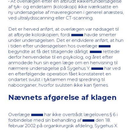
• At overlægen efter en afbrudt kikkertundersøgelse
af tyk- og endetarm (koloskopi) ikke iværksatte en
ny undersøgelse af maveregionen i generel anæstesi,
ved ultralydsscanning eller CT-scanning.
Det er herved anført, at overlægen var nødsaget til
at afbryde koloskopien, fordi
havde smerter
under undersøgelsen. Det er endvidere anført, at hun
i tiden efter undersøgelsen hos overlæge
begyndte at få det tiltagende dårligt.
rettede
derfor henvendelse til en psykolog, og året efter
anmodede hun sin egen læge om en henvisning til
nærmere undersøgelse på Sygehus Y.
har ved
en efterfølgende operation fået konstateret en
ondartet svulst i tyktarmen med spredning til
naboorganer, hvorfor svulsten ikke kan fjernes.
Nævnets afgørelse af klagen
Overlæge
har ikke overtrådt lægelovens § 6 i
forbindelse med sin behandling af
den 18.
februar 2002 på organkirurgisk afdeling, Sygehus X.