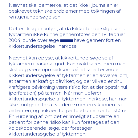
Nævnet skal bemærke, at det ikke i journalen er
beskrevet tekniske problemer med tolkningen af
røntgenundersøgelsen.
Det er i klagen anført, at da kikkertundersøgelsen af
tyktarmen ikke kunne gennemføres den 18. februar
2004, burde overlæge
have gennemført en
kikkertundersøgelse i narkose.
Nævnet kan oplyse, at kikkertundersøgelse af
tyktarmen i narkose godt kan praktiseres, men man
skal dog være opmærksom på, at smerter ved en
kikkertundersøgelse af tyktarmen er en advarsel om,
at tarmen er kraftigt påvirket, og der vil ved endnu
kraftigere påvirkning være risiko for, at der opstår hul
(perforation) på tarmen. Når man udfører
kikkertundersøgelse af tyktarmen i narkose, har man
ikke mulighed for at vurdere smertereaktionen fra
patienten, og risikoen for perforation er derfor større.
En vurdering af, om det er rimeligt at udsætte en
patient for denne risiko kan kun foretages af den
koloskoperende læge, der foretager
kikkertundersøgelse af tyktarmen.