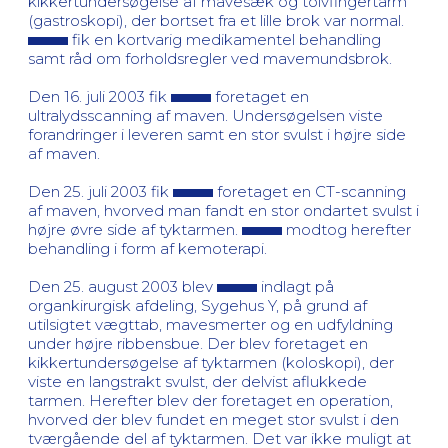
kikkertundersøgelse af mavesæk og tolvfingertarm
(gastroskopi), der bortset fra et lille brok var normal.
fik en kortvarig medikamentel behandling
samt råd om forholdsregler ved mavemundsbrok.
Den 16. juli 2003 fik
foretaget en
ultralydsscanning af maven. Undersøgelsen viste
forandringer i leveren samt en stor svulst i højre side
af maven.
Den 25. juli 2003 fik
foretaget en CT-scanning
af maven, hvorved man fandt en stor ondartet svulst i
højre øvre side af tyktarmen.
modtog herefter
behandling i form af kemoterapi.
Den 25. august 2003 blev
indlagt på
organkirurgisk afdeling, Sygehus Y, på grund af
utilsigtet vægttab, mavesmerter og en udfyldning
under højre ribbensbue. Der blev foretaget en
kikkertundersøgelse af tyktarmen (koloskopi), der
viste en langstrakt svulst, der delvist aflukkede
tarmen. Herefter blev der foretaget en operation,
hvorved der blev fundet en meget stor svulst i den
tværgående del af tyktarmen. Det var ikke muligt at