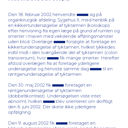
Den 18. februar 2002 henvendte
sig på
organkirurgisk afdeling, Sygehus X, med henblik på
en kikkertundersøgelse af tyktarmen (koloskopi)
efter henvisning fra egen læge på grund af rumlen og
smerter i maven med vekslende afføringsmønster
uden blod. Overlæge
forsøgte at foretage en
kikkertundersøgelse af tyktarmen, hvilket lykkedes
indtil midt i den tværgående del af tyktarmen (colon
transversum), hvor
fik mange smerter. Herefter
afstod overlægen fra at foretage yderligere
undersøgelse og henviste samme dag
til en
røntgenundersøgelse af tyktarmen.
Den 30. maj 2002 fik
foretaget en
røntgenundersøgelse af tyktarmen
(dobbeltkontrast). Undersøgelsen viste intet
abnormt, hvilket
blev orienteret om skriftligt
den 6. juni 2002. Der skete ikke yderligere
opfølgning.
Den 9. august 2002 fik
foretaget en