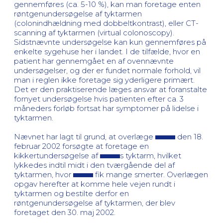
gennemføres (ca. 5-10 %), kan man foretage enten
røntgenundersøgelse af tyktarmen
(colonindhældning med dobbeltkontrast), eller CT-
scanning af tyktarmen (virtual colonoscopy).
Sidstnævnte undersøgelse kan kun gennemføres på
enkelte sygehuse her i landet. I de tilfælde, hvor en
patient har gennemgået en af ovennævnte
undersøgelser, og der er fundet normale forhold, vil
man i reglen ikke foretage sig yderligere primært.
Det er den praktiserende læges ansvar at foranstalte
fornyet undersøgelse hvis patienten efter ca. 3
måneders forløb fortsat har symptomer på lidelse i
tyktarmen.
Nævnet har lagt til grund, at overlæge
den 18.
februar 2002 forsøgte at foretage en
kikkertundersøgelse af
s tyktarm, hvilket
lykkedes indtil midt i den tværgående del af
tyktarmen, hvor
fik mange smerter. Overlægen
opgav herefter at komme hele vejen rundt i
tyktarmen og bestilte derfor en
røntgenundersøgelse af tyktarmen, der blev
foretaget den 30. maj 2002.