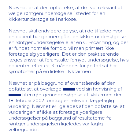
Nævnet er af den opfattelse, at det var relevant at
vælge røntgenundersøgelse i stedet for en
kikkertundersøgelse i narkose.
Nævnet skal endvidere oplyse, at i de tilfælde hvor
en patient har gennemgået en kikkertundersøgelse,
en røntgenundersøgelse eller en CT-scanning, og der
er fundet normale forhold, vil man primært ikke
foretage sig yderligere. Det er den praktiserende
læges ansvar at foranstalte fornyet undersøgelse, hvis
patienten efter ca. 3 måneders forløb fortsat har
symptomer på en lidelse i tyktarmen.
Nævnet er på baggrund af ovenstående af den
opfattelse, at overlæge
ved sin henvisning af
til en røntgenundersøgelse af tyktarmen den
18. februar 2002 foretog en relevant lægefaglig
vurdering. Nævnet er ligeledes af den opfattelse, at
vurderingen af ikke at foretage yderligere
undersøgelser på baggrund af resultaterne fra
røntgenundersøgelsen ligeledes var faglig
velbegrundet.