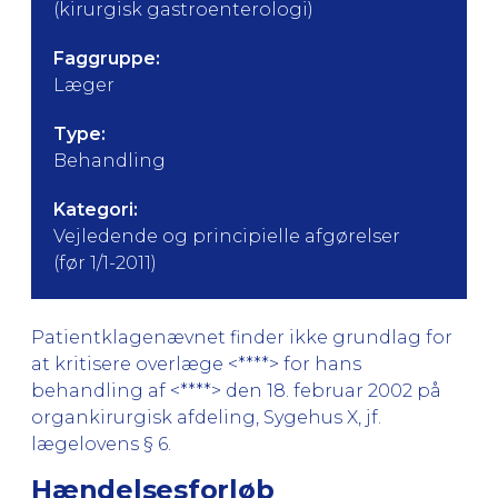
(kirurgisk gastroenterologi)
Faggruppe:
Læger
Type:
Behandling
Kategori:
Vejledende og principielle afgørelser
(før 1/1-2011)
Patientklagenævnet finder ikke grundlag for
at kritisere overlæge <****> for hans
behandling af <****> den 18. februar 2002 på
organkirurgisk afdeling, Sygehus X, jf.
lægelovens § 6.
Hændelsesforløb