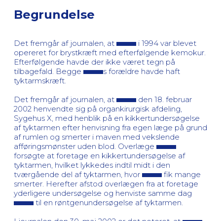
Begrundelse
Det fremgår af journalen, at
i 1994 var blevet
opereret for brystkræft med efterfølgende kemokur.
Efterfølgende havde der ikke været tegn på
tilbagefald. Begge
s forældre havde haft
tyktarmskræft.
Det fremgår af journalen, at
den 18. februar
2002 henvendte sig på organkirurgisk afdeling,
Sygehus X, med henblik på en kikkertundersøgelse
af tyktarmen efter henvisning fra egen læge på grund
af rumlen og smerter i maven med vekslende
afføringsmønster uden blod. Overlæge
forsøgte at foretage en kikkertundersøgelse af
tyktarmen, hvilket lykkedes indtil midt i den
tværgående del af tyktarmen, hvor
fik mange
smerter. Herefter afstod overlægen fra at foretage
yderligere undersøgelse og henviste samme dag
til en røntgenundersøgelse af tyktarmen.