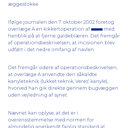
æggestokke.
Ifølge journalen den 7. oktober 2002 foretog
overlæge A en kikkertoperation af
med
henblik på at fjerne galdeblæren. Det fremgår
af operationsbeskrivelsen, at incisionen blev
udført i det nedre omfang af navlen.
Det fremgår videre af operationsbeskrivelsen,
at overlæge A anvendte den såkaldte
kanyleteknik (lukket teknik, Veres' kanyle),
hvorved han gik direkte gennem bugvæggen
uden vejledning af synet.
Nævnet kan oplyse, at det er i
overensstemmelse med normen for
almindelig anerkendt faglig standard at