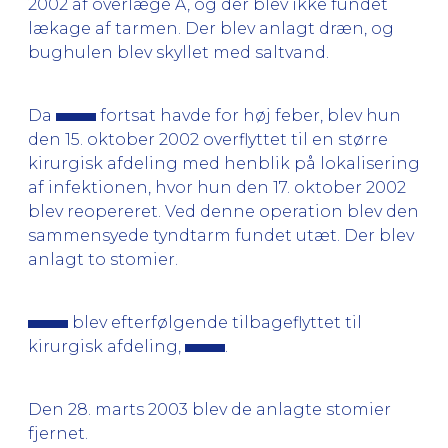
2002 af overlæge A, og der blev ikke fundet
lækage af tarmen. Der blev anlagt dræn, og
bughulen blev skyllet med saltvand.
Da
fortsat havde for høj feber, blev hun
den 15. oktober 2002 overflyttet til en større
kirurgisk afdeling med henblik på lokalisering
af infektionen, hvor hun den 17. oktober 2002
blev reopereret. Ved denne operation blev den
sammensyede tyndtarm fundet utæt. Der blev
anlagt to stomier.
blev efterfølgende tilbageflyttet til
kirurgisk afdeling,
.
Den 28. marts 2003 blev de anlagte stomier
fjernet.