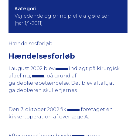
Kategori:
Vejledende og principielle afgørelser
(før 1/1-2011)
Hændelsesforløb
Hændelsesforløb
I august 2002 blev
indlagt på kirurgisk
afdeling,
, på grund af
galdeblærebetændelse. Det blev aftalt, at
galdeblæren skulle fjernes.
Den 7. oktober 2002 fik
foretaget en
kikkertoperation af overlæge A.
Efter operationen havde
svære