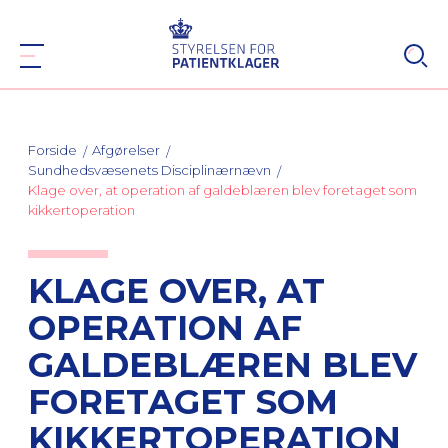
Forside
Afgørelser
Sundhedsvæsenets Disciplinærnævn
Klage over, at operation af galdeblæren blev foretaget som
kikkertoperation
KLAGE OVER, AT
OPERATION AF
GALDEBLÆREN BLEV
FORETAGET SOM
KIKKERTOPERATION