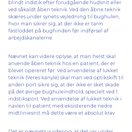
blindt indstik efter forudgående hudsnit eller
ved såkaldt åben teknik. Ved den åbne teknik
skæres under synets vejledning til bughulen,
hvor man sikrer sig, at der ikke er tarm
fastloddet på bughinden før indførsel af
arbejdskanalerne.
Nævnet kan videre oplyse, at man helst skal
anvende åben teknik hos en patient, der er
blevet opereret før. Ved anvendelse af lukket
teknik (Veres kanyle) skal man ved optikskift til
anden port sikre sig, at der ikke er sket skade
på det øvrige bughuleindhold, specielt ved 1.
indstiksport. Ved anvendelse af lukket teknik i
navlen til patient med eksisterende nedre
midtliniesnit må dette være et absolut krav.
Det er nævnets vurdering, at det var under