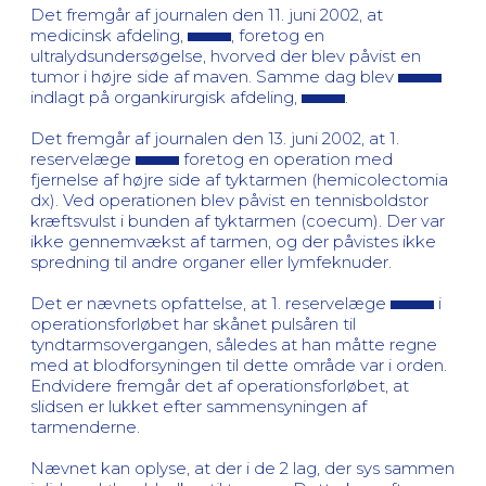
Det fremgår af journalen den 11. juni 2002, at
medicinsk afdeling,
, foretog en
ultralydsundersøgelse, hvorved der blev påvist en
tumor i højre side af maven. Samme dag blev
indlagt på organkirurgisk afdeling,
.
Det fremgår af journalen den 13. juni 2002, at 1.
reservelæge
foretog en operation med
fjernelse af højre side af tyktarmen (hemicolectomia
dx). Ved operationen blev påvist en tennisboldstor
kræftsvulst i bunden af tyktarmen (coecum). Der var
ikke gennemvækst af tarmen, og der påvistes ikke
spredning til andre organer eller lymfeknuder.
Det er nævnets opfattelse, at 1. reservelæge
i
operationsforløbet har skånet pulsåren til
tyndtarmsovergangen, således at han måtte regne
med at blodforsyningen til dette område var i orden.
Endvidere fremgår det af operationsforløbet, at
slidsen er lukket efter sammensyningen af
tarmenderne.
Nævnet kan oplyse, at der i de 2 lag, der sys sammen