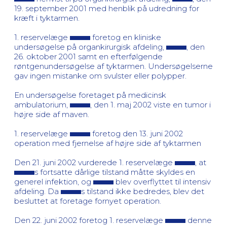
19. september 2001 med henblik på udredning for
kræft i tyktarmen.
1. reservelæge
foretog en kliniske
undersøgelse på organkirurgisk afdeling,
, den
26. oktober 2001 samt en efterfølgende
røntgenundersøgelse af tyktarmen. Undersøgelserne
gav ingen mistanke om svulster eller polypper.
En undersøgelse foretaget på medicinsk
ambulatorium,
, den 1. maj 2002 viste en tumor i
højre side af maven.
1. reservelæge
foretog den 13. juni 2002
operation med fjernelse af højre side af tyktarmen
Den 21. juni 2002 vurderede 1. reservelæge
, at
s fortsatte dårlige tilstand måtte skyldes en
generel infektion, og
blev overflyttet til intensiv
afdeling. Da
s tilstand ikke bedredes, blev det
besluttet at foretage fornyet operation.
Den 22. juni 2002 foretog 1. reservelæge
denne