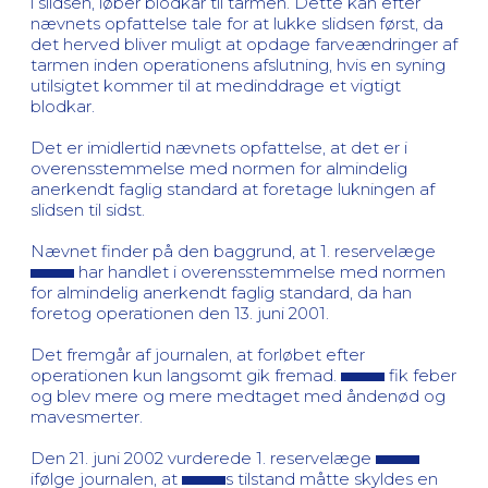
i slidsen, løber blodkar til tarmen. Dette kan efter
nævnets opfattelse tale for at lukke slidsen først, da
det herved bliver muligt at opdage farveændringer af
tarmen inden operationens afslutning, hvis en syning
utilsigtet kommer til at medinddrage et vigtigt
blodkar.
Det er imidlertid nævnets opfattelse, at det er i
overensstemmelse med normen for almindelig
anerkendt faglig standard at foretage lukningen af
slidsen til sidst.
Nævnet finder på den baggrund, at 1. reservelæge
har handlet i overensstemmelse med normen
for almindelig anerkendt faglig standard, da han
foretog operationen den 13. juni 2001.
Det fremgår af journalen, at forløbet efter
operationen kun langsomt gik fremad.
fik feber
og blev mere og mere medtaget med åndenød og
mavesmerter.
Den 21. juni 2002 vurderede 1. reservelæge
ifølge journalen, at
s tilstand måtte skyldes en