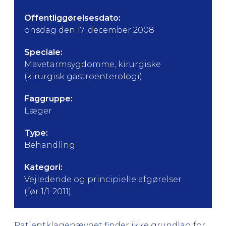
Offentliggørelsesdato:
onsdag den 17. december 2008
Speciale:
Mavetarmsygdomme, kirurgiske
(kirurgisk gastroenterologi)
Faggruppe:
Læger
Type:
Behandling
Kategori:
Vejledende og principielle afgørelser
(før 1/1-2011)
Patientklagenævnet finder ikke grundlag for