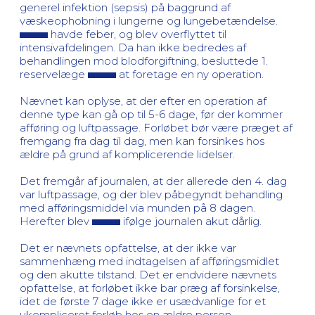
generel infektion (sepsis) på baggrund af
væskeophobning i lungerne og lungebetændelse.
havde feber, og blev overflyttet til
intensivafdelingen. Da han ikke bedredes af
behandlingen mod blodforgiftning, besluttede 1.
reservelæge
at foretage en ny operation.
Nævnet kan oplyse, at der efter en operation af
denne type kan gå op til 5-6 dage, før der kommer
afføring og luftpassage. Forløbet bør være præget af
fremgang fra dag til dag, men kan forsinkes hos
ældre på grund af komplicerende lidelser.
Det fremgår af journalen, at der allerede den 4. dag
var luftpassage, og der blev påbegyndt behandling
med afføringsmiddel via munden på 8 dagen.
Herefter blev
ifølge journalen akut dårlig.
Det er nævnets opfattelse, at der ikke var
sammenhæng med indtagelsen af afføringsmidlet
og den akutte tilstand. Det er endvidere nævnets
opfattelse, at forløbet ikke bar præg af forsinkelse,
idet de første 7 dage ikke er usædvanlige for et
ukompliceret forløb hos en ældre person