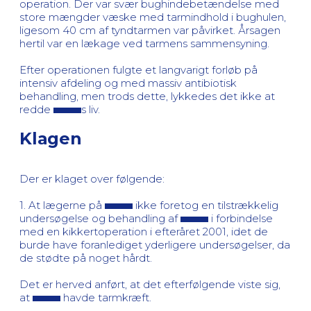
operation. Der var svær bughindebetændelse med
store mængder væske med tarmindhold i bughulen,
ligesom 40 cm af tyndtarmen var påvirket. Årsagen
hertil var en lækage ved tarmens sammensyning.
Efter operationen fulgte et langvarigt forløb på
intensiv afdeling og med massiv antibiotisk
behandling, men trods dette, lykkedes det ikke at
redde
s liv.
Klagen
Der er klaget over følgende:
1. At lægerne på
ikke foretog en tilstrækkelig
undersøgelse og behandling af
i forbindelse
med en kikkertoperation i efteråret 2001, idet de
burde have foranlediget yderligere undersøgelser, da
de stødte på noget hårdt.
Det er herved anført, at det efterfølgende viste sig,
at
havde tarmkræft.