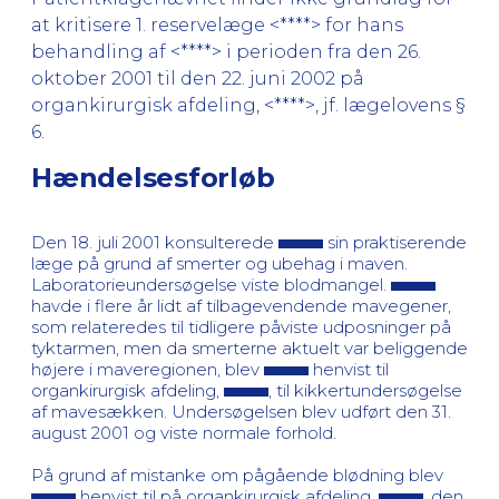
at kritisere 1. reservelæge <****> for hans
behandling af <****> i perioden fra den 26.
oktober 2001 til den 22. juni 2002 på
organkirurgisk afdeling, <****>, jf. lægelovens §
6.
Hændelsesforløb
Den 18. juli 2001 konsulterede
sin praktiserende
læge på grund af smerter og ubehag i maven.
Laboratorieundersøgelse viste blodmangel.
havde i flere år lidt af tilbagevendende mavegener,
som relateredes til tidligere påviste udposninger på
tyktarmen, men da smerterne aktuelt var beliggende
højere i maveregionen, blev
henvist til
organkirurgisk afdeling,
, til kikkertundersøgelse
af mavesækken. Undersøgelsen blev udført den 31.
august 2001 og viste normale forhold.
På grund af mistanke om pågående blødning blev
henvist til på organkirurgisk afdeling,
, den