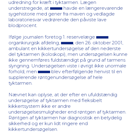
udredning for kræft i tyktarmen. Lægen
understregede, at
havde en længerevarende
sygehistorie med gener fra maven og vedlagde
laboratoriesvar vedrørende den påviste lave
blodprocent.
Ifølge journalen foretog 1. reservelæge
organkirurgisk afdeling,
, den 26. oktober 2001,
ambulant en kikkertundersøgelse af den nederste
del tyktarmen (koloskopi), men undersøgelsen kunne
ikke gennemføres fuldstændigt på grund af tarmens
slyngning. Undersøgelsen viste i øvrigt ikke unormale
forhold, men
blev efterfølgende henvist til en
supplerende røntgenundersøgelse af hele
tyktarmen.
Nævnet kan oplyse, at der efter en ufuldstændig
undersøgelse af tyktarmen med fleksibelt
kikkertsystem ikke er andre
undersøgelsesmuligheder end røntgen af tyktarmen.
Røntgen af tyktarmen har diagnostisk en betydelig
sikkerhed og er kun lidt ringere end
kikkertundersøgelsen.