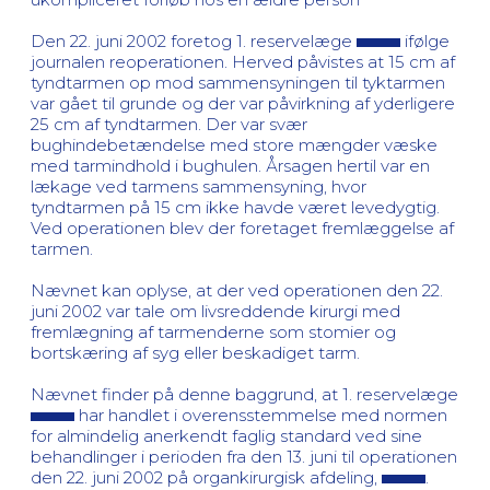
Den 22. juni 2002 foretog 1. reservelæge
ifølge
journalen reoperationen. Herved påvistes at 15 cm af
tyndtarmen op mod sammensyningen til tyktarmen
var gået til grunde og der var påvirkning af yderligere
25 cm af tyndtarmen. Der var svær
bughindebetændelse med store mængder væske
med tarmindhold i bughulen. Årsagen hertil var en
lækage ved tarmens sammensyning, hvor
tyndtarmen på 15 cm ikke havde været levedygtig.
Ved operationen blev der foretaget fremlæggelse af
tarmen.
Nævnet kan oplyse, at der ved operationen den 22.
juni 2002 var tale om livsreddende kirurgi med
fremlægning af tarmenderne som stomier og
bortskæring af syg eller beskadiget tarm.
Nævnet finder på denne baggrund, at 1. reservelæge
har handlet i overensstemmelse med normen
for almindelig anerkendt faglig standard ved sine
behandlinger i perioden fra den 13. juni til operationen
den 22. juni 2002 på organkirurgisk afdeling,
.