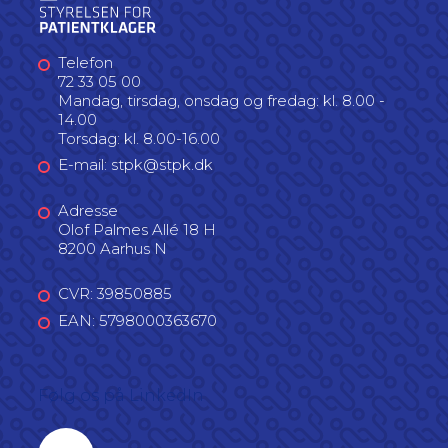
Telefon
72 33 05 00
Mandag, tirsdag, onsdag og fredag: kl. 8.00 -
14.00
Torsdag: kl. 8.00-16.00
E-mail: stpk@stpk.dk
Adresse
Olof Palmes Allé 18 H
8200 Aarhus N
CVR: 39850885
EAN: 5798000363670
Følg os på LinkedIn
Linkedin profil