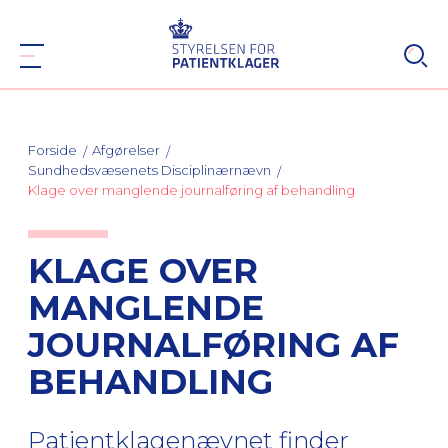
Forside
Afgørelser
Sundhedsvæsenets Disciplinærnævn
Klage over manglende journalføring af behandling
KLAGE OVER
MANGLENDE
JOURNALFØRING AF
BEHANDLING
Patientklagenævnet finder