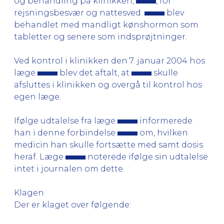
og behandling på klinikken,
, for
rejsningsbesvær og nattesved.
blev
behandlet med mandligt kønshormon som
tabletter og senere som indsprøjtninger.
Ved kontrol i klinikken den 7. januar 2004 hos
læge
blev det aftalt, at
skulle
afsluttes i klinikken og overgå til kontrol hos
egen læge.
Ifølge udtalelse fra læge
informerede
han i denne forbindelse
om, hvilken
medicin han skulle fortsætte med samt dosis
heraf. Læge
noterede ifølge sin udtalelse
intet i journalen om dette.
Klagen
Der er klaget over følgende: