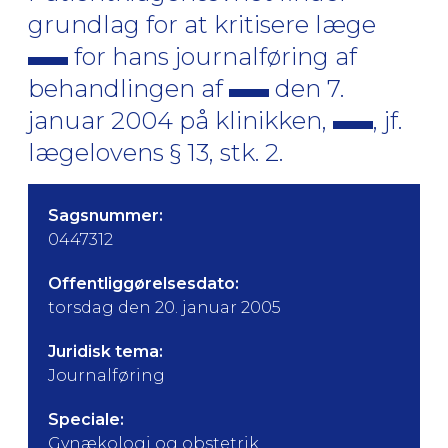
grundlag for at kritisere læge
for hans journalføring af
behandlingen af
den 7.
januar 2004 på klinikken,
, jf.
lægelovens § 13, stk. 2.
Sagsnummer:
0447312
Offentliggørelsesdato:
torsdag den 20. januar 2005
Juridisk tema:
Journalføring
Speciale:
Gynækologi og obstetrik