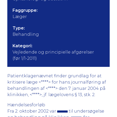
Faggruppe:
Læger
Type:
Behandling
Kategori:
Vejledende og principielle afgørelser
(før 1/1-2011)
Patientklagenævnet finder grundlag for at
kritisere læge <****> for hans journalføring af
behandlingen af <****> den 7. januar 2004 på
klinikken, <****>, jf. lægelovens § 13, stk. 2.
Hændelsesforløb
Fra 2. oktober 2002 var
til undersøgelse