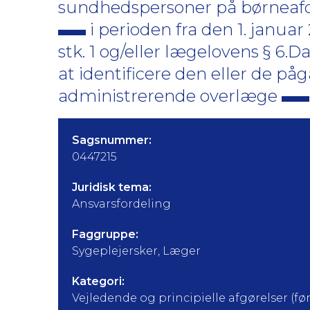
sundhedspersoner på børneaf
i perioden fra den 1. januar 
stk. 1 og/eller lægelovens § 6
at identificere den eller de p
administrerende overlæge
Sagsnummer:
0447215
Juridisk tema:
Ansvarsfordeling
Faggruppe:
Sygeplejersker, Læger
Kategori:
Vejledende og principielle afgørelser (før 