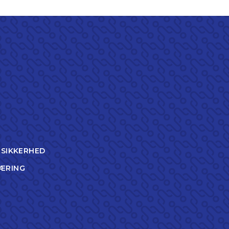
TSIKKERHED
ÆRING