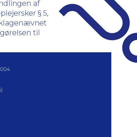
andlingen af
plejersker § 5,
entklagenævnet
ørelsen til
2004
)