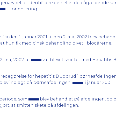
lagenævnet at identificere den eller de pågældende 
til orientering.
 fra den 1. januar 2001 til den 2. maj 2002 blev behan
, at hun fik medicinsk behandling givet i blodårerne.
2. maj 2002, at
var blevet smittet med Hepatitis B
 redegørelse for hepatitis B udbrud i børneafdelinge
, blev indlagt på børneafdelingen,
, i januar 2001.
 periode, som
blev behandlet på afdelingen, og d
gjort, at smitten skete på afdelingen.