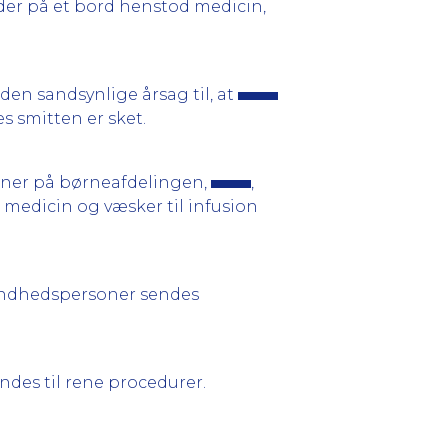
t der på et bord henstod medicin,
en sandsynlige årsag til, at
s smitten er sket.
oner på børneafdelingen,
,
e medicin og væsker til infusion
sundhedspersoner sendes
ndes til rene procedurer.