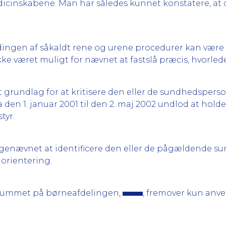
i medicinskabene. Man har således kunnet konstatere, a
ngen af såkaldt rene og urene procedurer kan være d
ke været muligt for nævnet at fastslå præcis, hvorlede
grundlag for at kritisere den eller de sundhedspers
a den 1. januar 2001 til den 2. maj 2002 undlod at hold
tyr.
lagenævnet at identificere den eller de pågældende 
 orientering.
inrummet på børneafdelingen,
, fremover kun anve