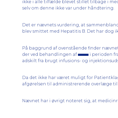
ikke i alle tilfælde blevet stillet tilbage 
selv om denne ikke var under håndtering.
Det er nævnets vurdering, at sammenblandi
blev smittet med Hepatitis B. Det har dog ik
På baggrund af ovenstående finder nævnet 
der ved behandlingen af
i perioden fr
adskilt fra brugt infusions- og injektionsuds
Da det ikke har været muligt for Patientk
afgørelsen til administrerende overlæge til
Nævnet har i øvrigt noteret sig, at medic