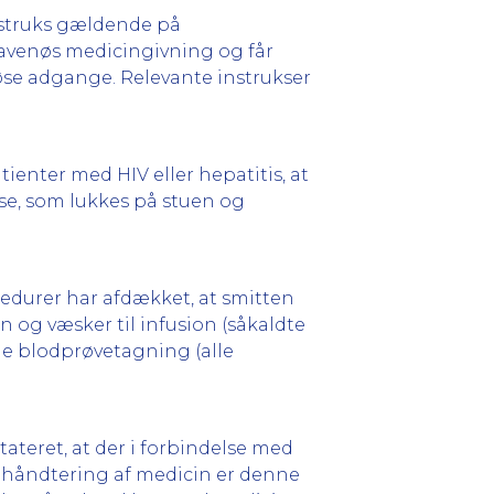
nstruks gældende på
travenøs medicingivning og får
se adgange. Relevante instrukser
tienter med HIV eller hepatitis, at
ose, som lukkes på stuen og
edurer har afdækket, at smitten
n og væsker til infusion (såkaldte
lde blodprøvetagning (alle
stateret, at der i forbindelse med
r håndtering af medicin er denne