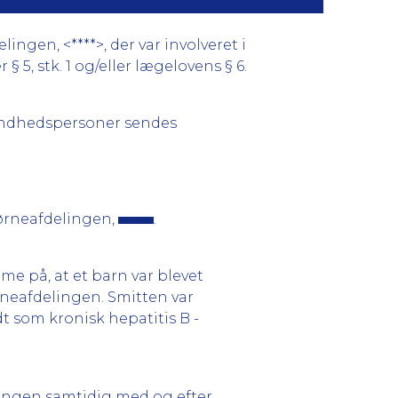
ngen, <****>, der var involveret i
§ 5, stk. 1 og/eller lægelovens § 6.
sundhedspersoner sendes
børneafdelingen,
.
 på, at et barn var blevet
neafdelingen. Smitten var
t som kronisk hepatitis B -
lingen samtidig med og efter