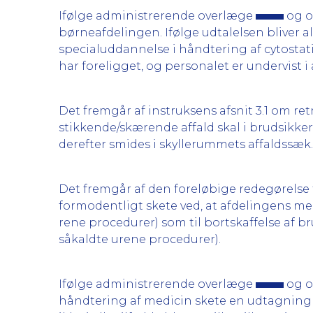
Ifølge administrerende overlæge
og o
børneafdelingen. Ifølge udtalelsen bliver 
specialuddannelse i håndtering af cytosta
har foreligget, og personalet er undervist i
Det fremgår af instruksens afsnit 3.1 om retn
stikkende/skærende affald skal i brudsikker
derefter smides i skyllerummets affaldssæk.
Det fremgår af den foreløbige redegørelse 
formodentligt skete ved, at afdelingens med
rene procedurer) som til bortskaffelse af b
såkaldte urene procedurer).
Ifølge administrerende overlæge
og o
håndtering af medicin skete en udtagning 