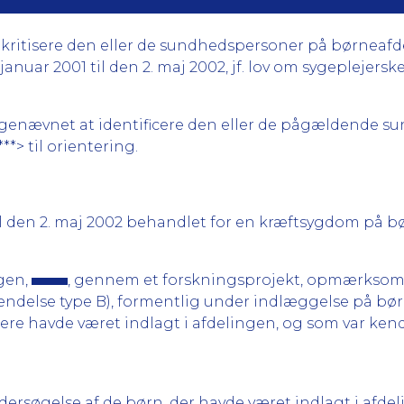
ritisere den eller de sundhedspersoner på børneafdeli
anuar 2001 til den 2. maj 2002, jf. lov om sygeplejersker 
lagenævnet at identificere den eller de pågældende 
*> til orientering.
 til den 2. maj 2002 behandlet for en kræftsygdom på 
gen,
, gennem et forskningsprojekt, opmærksomme
ændelse type B), formentlig under indlæggelse på bør
gere havde været indlagt i afdelingen, og som var kend
ersøgelse af de børn, der havde været indlagt i afde