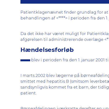
Patientklagenævnet finder grundlag for at k
behandlingen af <****> i perioden fra den 1. j
Da det ikke har været muligt for Patientk
afgørelsen til administrerende overlæge <***
Hændelsesforløb
blev i perioden fra den 1. januar 2001
I marts 2002 blev lægerne på børneafdelin
smittet med hepatitis B (smitsom leverbet
sandsynligvis kommet fra et barn, der tidli
patient.
Børneafdelingen iværksatte derefter en und