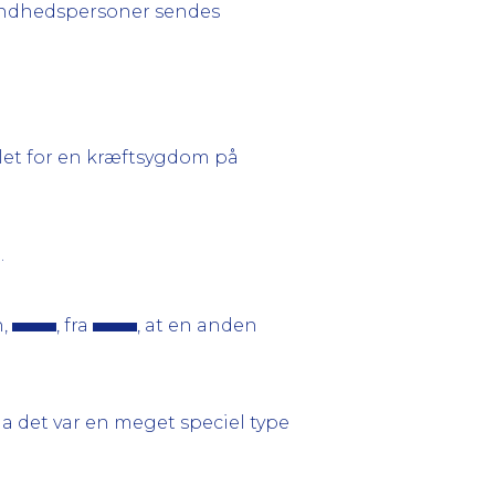
sundhedspersoner sendes
dlet for en kræftsygdom på
.
n,
, fra
, at en anden
a det var en meget speciel type