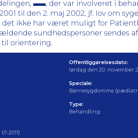
delingen,
, der var involveret i beh
2001 til den 2. maj 2002, jf. lov om syge
.Da det ikke har været muligt for Pati
ågældende sundhedspersoner sendes afg
til orientering.
Offentliggørelsesdato:
lørdag den 20. november 
Speciale:
Børnesygdomme (pædiatri
Type:
Behandling
1/1-2011)