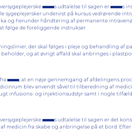
versygeplejerske
s udtalelse til sagen er
s i
alle sygeplejersker undervist på kursus vedrørende in
tika og herunder håndtering af permanente intravenø
 at følge de foreliggende instrukser.
ingslinier, der skal følges i pleje og behandling af pa
 beholder, og at øvrigt affald skal anbringes i plastp
fra
, at en nøje gennemgang af afdelingens proc
icinrum blev anvendt såvel til tilberedning af medici
rugt infusions- og injektionsudstyr samt i nogle tilfæ
versygeplejerske
s udtalelse til sagen er det kon
af medicin fra skabe og anbringelse på et bord. Efte