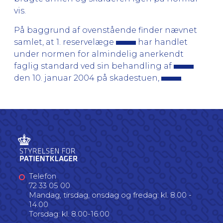
vis.
På baggrund af ovenstående finder nævnet
samlet, at 1. reservelæge
har handlet
under normen for almindelig anerkendt
faglig standard ved sin behandling af
den 10. januar 2004 på skadestuen,
.
Telefon
72 33 05 00
Mandag, tirsdag, onsdag og fredag: kl. 8.00 -
14.00
Torsdag: kl. 8.00-16.00