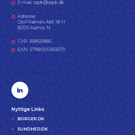
E-mail: stpk@stpk.dk
Adresse
Olof Palmes Allé 18 H
8200 Aarhus N
CVR: 39850885
EAN: 5798000363670
Følg os på LinkedIn
Linkedin profil
Nyttige Links
BORGER.DK
SUNDHED.DK