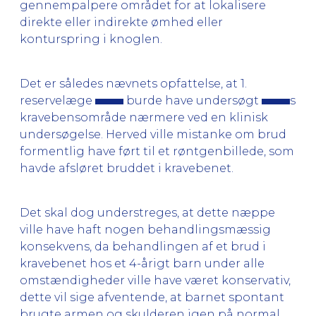
gennempalpere området for at lokalisere
direkte eller indirekte ømhed eller
konturspring i knoglen.
Det er således nævnets opfattelse, at 1.
reservelæge
burde have undersøgt
s
kravebensområde nærmere ved en klinisk
undersøgelse. Herved ville mistanke om brud
formentlig have ført til et røntgenbillede, som
havde afsløret bruddet i kravebenet.
Det skal dog understreges, at dette næppe
ville have haft nogen behandlingsmæssig
konsekvens, da behandlingen af et brud i
kravebenet hos et 4-årigt barn under alle
omstændigheder ville have været konservativ,
dette vil sige afventende, at barnet spontant
brugte armen og skulderen igen på normal