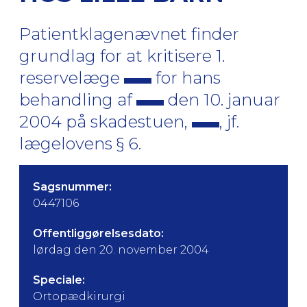
Patientklagenævnet finder
grundlag for at kritisere 1.
reservelæge
for hans
behandling af
den 10. januar
2004 på skadestuen,
, jf.
lægelovens § 6.
Sagsnummer:
0447106
Offentliggørelsesdato:
lørdag den 20. november 2004
Speciale:
Ortopædkirurgi