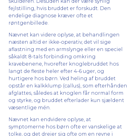
skulderen. Desuden kan der være synlig
fejlstilling, hvis bruddet er forskudt. Den
endelige diagnose kræver ofte et
røntgenbillede.
Nævnet kan videre oplyse, at behandlingen
næsten altid er ikke-operativ, det vil sige
aflastning med en armslynge eller en speciel
såkaldt 8-tals forbinding omkring
kravebenene, hvorefter knoglebruddet hos
langt de fleste heler efter 4-6 uger, og
hurtigere hos børn. Ved heling af bruddet
opstår en kalkklump (callus), som efterhånden
afglattes, således at knoglen får normal form
og styrke, og bruddet efterlader kun sjældent
væsentlige mén.
Nævnet kan endvidere oplyse, at
symptomerne hos børn ofte er vanskelige at
tolke, og det drejer sig ofte om en revne i