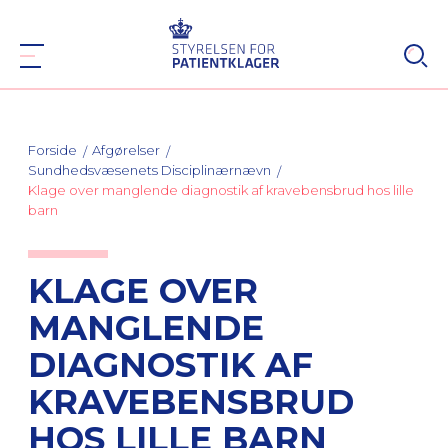
Forside
Afgørelser
Sundhedsvæsenets Disciplinærnævn
Klage over manglende diagnostik af kravebensbrud hos lille
barn
KLAGE OVER
MANGLENDE
DIAGNOSTIK AF
KRAVEBENSBRUD
HOS LILLE BARN