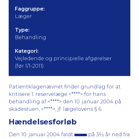
Faggruppe:
Læger
Type:
Behandling
Kategori:
Vejledende og principielle afgørelser
(før 1/1-2011)
Patientklagenævnet finder grundlag for at
kritisere 1. reservelæge <****> for hans
behandling af <****> den 10. januar 2004 på
skadestuen, <****>, jf. lægelovens § 6.
Hændelsesforløb
Den 10. januar 2004 faldt
på 3½ år ned fra