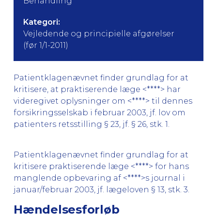
Behandling
Kategori:
Vejledende og principielle afgørelser
(før 1/1-2011)
Patientklagenævnet finder grundlag for at
kritisere, at praktiserende læge <****> har
videregivet oplysninger om <****> til dennes
forsikringsselskab i februar 2003, jf. lov om
patienters retsstilling § 23, jf. § 26, stk. 1.
Patientklagenævnet finder grundlag for at
kritisere praktiserende læge <****> for hans
manglende opbevaring af <****>s journal i
januar/februar 2003, jf. lægeloven § 13, stk. 3.
Hændelsesforløb