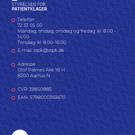
Telefon
72 33 05 00
Mandag, tirsdag, onsdag og fredag: kl. 8.00 -
14.00
Torsdag: kl. 8.00-16.00
E-mail: stpk@stpk.dk
Adresse
Olof Palmes Allé 18 H
8200 Aarhus N
CVR: 39850885
EAN: 5798000363670
Følg os på LinkedIn
Linkedin profil