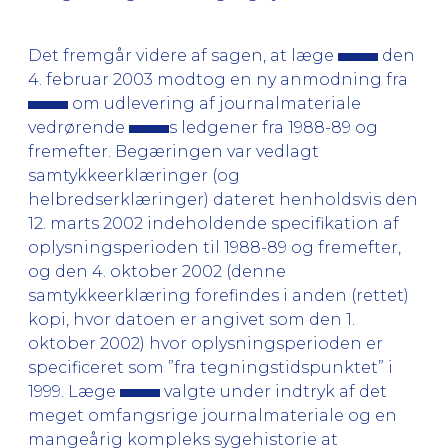
Det fremgår videre af sagen, at læge
den
4. februar 2003 modtog en ny anmodning fra
om udlevering af journalmateriale
vedrørende
s ledgener fra 1988-89 og
fremefter. Begæringen var vedlagt
samtykkeerklæringer (og
helbredserklæringer) dateret henholdsvis den
12. marts 2002 indeholdende specifikation af
oplysningsperioden til 1988-89 og fremefter,
og den 4. oktober 2002 (denne
samtykkeerklæring forefindes i anden (rettet)
kopi, hvor datoen er angivet som den 1.
oktober 2002) hvor oplysningsperioden er
specificeret som ”fra tegningstidspunktet” i
1999. Læge
valgte under indtryk af det
meget omfangsrige journalmateriale og en
mangeårig kompleks sygehistorie at