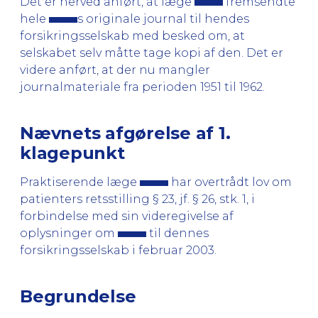
Det er herved anført, at læge
fremsendte
hele
s originale journal til hendes
forsikringsselskab med besked om, at
selskabet selv måtte tage kopi af den. Det er
videre anført, at der nu mangler
journalmateriale fra perioden 1951 til 1962.
Nævnets afgørelse af 1.
klagepunkt
Praktiserende læge
har overtrådt lov om
patienters retsstilling § 23, jf. § 26, stk. 1, i
forbindelse med sin videregivelse af
oplysninger om
til dennes
forsikringsselskab i februar 2003.
Begrundelse