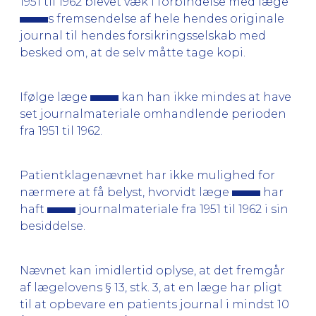
1951 til 1962 blevet væk i forbindelse med læge
s fremsendelse af hele hendes originale
journal til hendes forsikringsselskab med
besked om, at de selv måtte tage kopi.
Ifølge læge
kan han ikke mindes at have
set journalmateriale omhandlende perioden
fra 1951 til 1962.
Patientklagenævnet har ikke mulighed for
nærmere at få belyst, hvorvidt læge
har
haft
journalmateriale fra 1951 til 1962 i sin
besiddelse.
Nævnet kan imidlertid oplyse, at det fremgår
af lægelovens § 13, stk. 3, at en læge har pligt
til at opbevare en patients journal i mindst 10