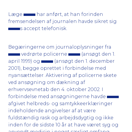
Læge
har anført, at han forinden
fremsendelsen af journalen havde sikret sig
s accept telefonisk.
Begæringerne om journaloplysninger fra
vedrørte policerne
(ansøgt den 1.
april 1999) og
(ansøgt den 1. december
2001), begge oprettet i forbindelse med
nyansættelser. Aktivering af policerne skete
ved ansøgning om dækning af
erhvervsevnetab den 4. oktober 2002. I
forbindelse med ansøgningerne havde
afgivet helbreds- og samtykkeerklæringer
indeholdende angivelser af at være
fuldstændig rask og arbejdsdygtig og ikke
inden for de sidste 10 år at have været syg og
anvendt medicin i noget særligt omfang.