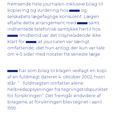
fremsende hele journalen inklusive bilag til
kopiering og vurdering hos
og
selskabets lægefaglige konsulent. Lægen
aftalte dette arrangement med
samt
indhentede telefonisk samtykke hertil hos
. Imidlertid var det tilsyneladende ikke
klart for
, at journalen var særligt
omfattende, idet hun antog, der kun var tale
om 4-5 sider med notater fra seneste læge.
har som bilag til klagen vedlagt en kopi
af en fuldmagt dateret 4. oktober 2002, hvori
står: ”… fuldmagten omfatter alene
helbredsoplysninger fra tegningstidspunktet
for forsikringen”. Det fremgår endvidere af
bilagene, at forsikringen blev tegnet i april
1999.