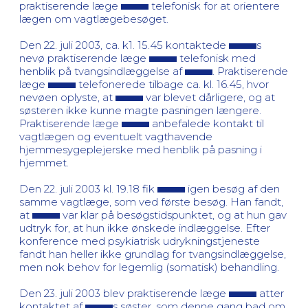
praktiserende læge
telefonisk for at orientere
lægen om vagtlægebesøget.
Den 22. juli 2003, ca. k1. 15.45 kontaktede
s
nevø praktiserende læge
telefonisk med
henblik på tvangsindlæggelse af
. Praktiserende
læge
telefonerede tilbage ca. kl. 16.45, hvor
nevøen oplyste, at
var blevet dårligere, og at
søsteren ikke kunne magte pasningen længere.
Praktiserende læge
anbefalede kontakt til
vagtlægen og eventuelt vagthavende
hjemmesygeplejerske med henblik på pasning i
hjemmet.
Den 22. juli 2003 kl. 19.18 fik
igen besøg af den
samme vagtlæge, som ved første besøg. Han fandt,
at
var klar på besøgstidspunktet, og at hun gav
udtryk for, at hun ikke ønskede indlæggelse. Efter
konference med psykiatrisk udrykningstjeneste
fandt han heller ikke grundlag for tvangsindlæggelse,
men nok behov for legemlig (somatisk) behandling.
Den 23. juli 2003 blev praktiserende læge
atter
kontaktet af
s søster, som denne gang bad om