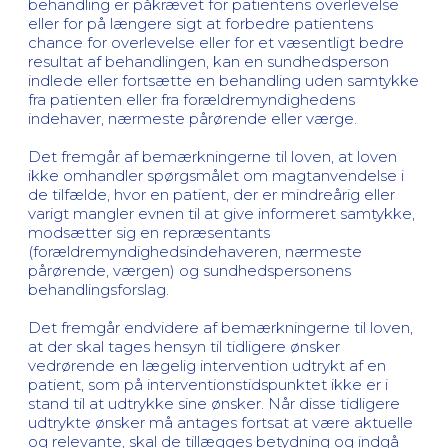
behandling er påkrævet for patientens overlevelse
eller for på længere sigt at forbedre patientens
chance for overlevelse eller for et væsentligt bedre
resultat af behandlingen, kan en sundhedsperson
indlede eller fortsætte en behandling uden samtykke
fra patienten eller fra forældremyndighedens
indehaver, nærmeste pårørende eller værge.
Det fremgår af bemærkningerne til loven, at loven
ikke omhandler spørgsmålet om magtanvendelse i
de tilfælde, hvor en patient, der er mindreårig eller
varigt mangler evnen til at give informeret samtykke,
modsætter sig en repræsentants
(forældremyndighedsindehaveren, nærmeste
pårørende, værgen) og sundhedspersonens
behandlingsforslag.
Det fremgår endvidere af bemærkningerne til loven,
at der skal tages hensyn til tidligere ønsker
vedrørende en lægelig intervention udtrykt af en
patient, som på interventionstidspunktet ikke er i
stand til at udtrykke sine ønsker. Når disse tidligere
udtrykte ønsker må antages fortsat at være aktuelle
og relevante, skal de tillægges betydning og indgå