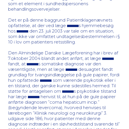
som et element i sundhedspersonens
behandlingsovervejelser.
Det er på denne baggrund Patientklagenævnets
opfattelse, at der ved læge
s hjemmebesøg
hos
den 23. juli 2003 var tale om en situation,
som ikke var omfattet undtagelsesbestemmelsen i §
10 i lov om patienters retsstilling.
Den Almindelige Danske Lægeforening har i brev af
7.oktober 2004 blandt andet anført, at læge
fandt, at
s somatiske diagnose var den
væsentligste, men at læge
desuagtet fandt
grundlag for tvangsindlæggelse på gule papirer, fordi
hun opfattede
som værende psykotisk eller i
en tilstand, der ganske kunne sidestilles hermed. Til
støtte for antagelsen om
s psykotiske tilstand
har læge
henvist til, at hun på de gule papirer
anførte diagnosen ”coma hepaticum incip.”
(begyndende levercoma), hvorved henvises til
lærebogen ”Klinisk neurologi og neurokirurgi” 3.
udgave side 186, hvor patienter med denne
diagnose indtræder i en sløvhedstilstand svarende til”