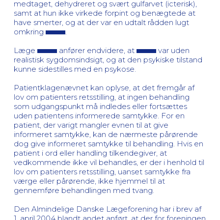
medtaget, dehydreret og svært gulfarvet (icterisk),
samt at hun ikke virkede forpint og benægtede at
have smerter, og at der var en udtalt rådden lugt
omkring
.
Læge
anfører endvidere, at
var uden
realistisk sygdomsindsigt, og at den psykiske tilstand
kunne sidestilles med en psykose.
Patientklagenævnet kan oplyse, at det fremgår af
lov om patienters retsstilling, at ingen behandling
som udgangspunkt må indledes eller fortsættes
uden patientens informerede samtykke. For en
patient, der varigt mangler evnen til at give
informeret samtykke, kan de nærmeste pårørende
dog give informeret samtykke til behandling. Hvis en
patient i ord eller handling tilkendegiver, at
vedkommende ikke vil behandles, er der i henhold til
lov om patienters retsstilling, uanset samtykke fra
værge eller pårørende, ikke hjemmel til at
gennemføre behandlingen med tvang.
Den Almindelige Danske Lægeforening har i brev af
1. april 2004 blandt andet anført, at der for foreningen