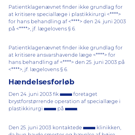
Patientklagenævnet finder ikke grundlag for
at kritisere speciallæge i plastikkirurgi <****>
for hans behandling af <****> den 24. juni 2003
på <****>, jf. lægelovens § 6.
Patientklagenævnet finder ikke grundlag for
at kritisere ansvarshavende læge <****> for
hans behandling af <****> den 25. juni 2003 på
<****>, jf. lægelovens § 6.
Hændelsesforløb
Den 24. juni 2003 fik
foretaget
brystforstørrende operation af speciallæge i
plastikkirurgi
på
.
Den 25. juni 2003 kontaktede
klinikken,
da hun havde smerter og hævelse af højre