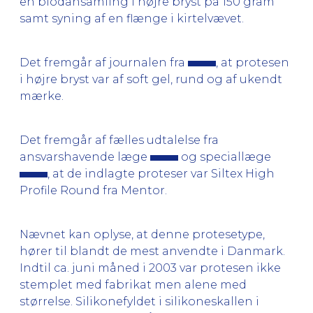
en blodansamling i højre bryst på 150 gram
samt syning af en flænge i kirtelvævet.
Det fremgår af journalen fra
, at protesen
i højre bryst var af soft gel, rund og af ukendt
mærke.
Det fremgår af fælles udtalelse fra
ansvarshavende læge
og speciallæge
, at de indlagte proteser var Siltex High
Profile Round fra Mentor.
Nævnet kan oplyse, at denne protesetype,
hører til blandt de mest anvendte i Danmark.
Indtil ca. juni måned i 2003 var protesen ikke
stemplet med fabrikat men alene med
størrelse. Silikonefyldet i silikoneskallen i