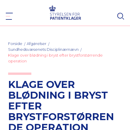
Forside
Afgørelser
Sundhedsvæsenets Disciplinærnævn
Klage over blødning i bryst efter brystforstørrende
operation
KLAGE OVER
BLØDNING I BRYST
EFTER
BRYSTFORSTØRREN
DE OPERATION