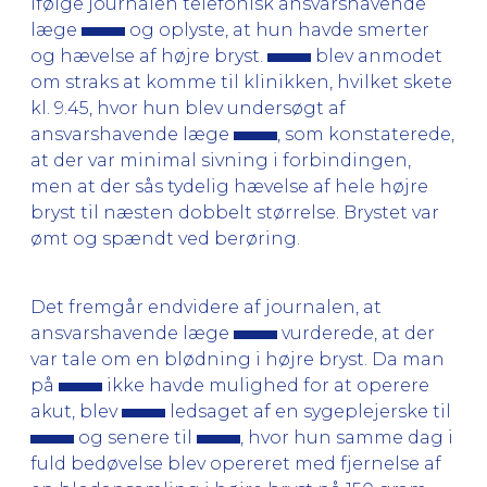
ifølge journalen telefonisk ansvarshavende
læge
og oplyste, at hun havde smerter
og hævelse af højre bryst.
blev anmodet
om straks at komme til klinikken, hvilket skete
kl. 9.45, hvor hun blev undersøgt af
ansvarshavende læge
, som konstaterede,
at der var minimal sivning i forbindingen,
men at der sås tydelig hævelse af hele højre
bryst til næsten dobbelt størrelse. Brystet var
ømt og spændt ved berøring.
Det fremgår endvidere af journalen, at
ansvarshavende læge
vurderede, at der
var tale om en blødning i højre bryst. Da man
på
ikke havde mulighed for at operere
akut, blev
ledsaget af en sygeplejerske til
og senere til
, hvor hun samme dag i
fuld bedøvelse blev opereret med fjernelse af