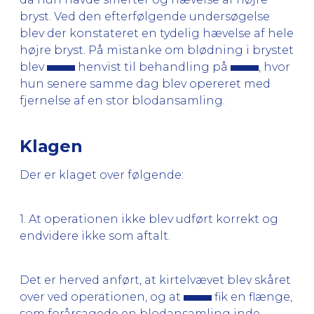
bryst. Ved den efterfølgende undersøgelse
blev der konstateret en tydelig hævelse af hele
højre bryst. På mistanke om blødning i brystet
blev
henvist til behandling på
, hvor
hun senere samme dag blev opereret med
fjernelse af en stor blodansamling.
Klagen
Der er klaget over følgende:
1. At operationen ikke blev udført korrekt og
endvidere ikke som aftalt.
Det er herved anført, at kirtelvævet blev skåret
over ved operationen, og at
fik en flænge,
som forårsagede en blodansamling inde