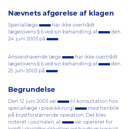
Nævnets afgørelse af klagen
Speciallæge
har ikke overtrådt
lægelovens § 6 ved sin behandling af
den
24. juni 2003 på
.
Ansvarshavende læge
har ikke overtrådt
lægelovens § 6 ved sin behandling af
den
25. juni 2003 på
.
Begrundelse
Den 12. juni 2003 var
til konsultation hos
speciallæge i plastikkirurgi
med henblik
på brystforstørrende operation. Det blev
noteret i journalen, at
var opereret for
kræft i skjoldbruskkirtlen og havde marginalt