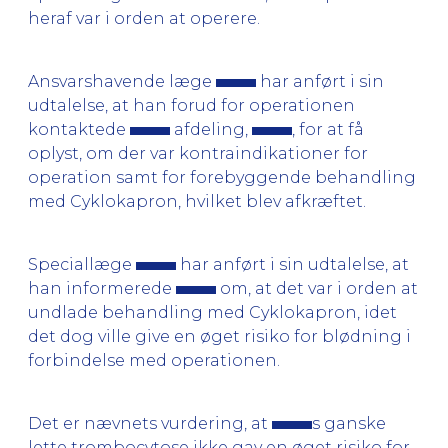
heraf var i orden at operere.
Ansvarshavende læge
har anført i sin
udtalelse, at han forud for operationen
kontaktede
afdeling,
, for at få
oplyst, om der var kontraindikationer for
operation samt for forebyggende behandling
med Cyklokapron, hvilket blev afkræftet.
Speciallæge
har anført i sin udtalelse, at
han informerede
om, at det var i orden at
undlade behandling med Cyklokapron, idet
det dog ville give en øget risiko for blødning i
forbindelse med operationen.
Det er nævnets vurdering, at
s ganske
lette trombocytose ikke gav en øget risiko for