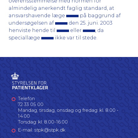
overensstemmelse med normen for
almindelig anerkendt faglig standard, at
ansvarshavende læge
på baggrund af
undersøgelsen af
den 25. juni. 2003
henviste hende til
eller
, da
speciallæge
ikke var til stede.
Telefon
72 33 05 00
Mandag, tirsdag, onsdag og fredag: kl. 8.00 -
14.00
Torsdag: kl. 8.00-16.00
E-mail: stpk@stpk.dk