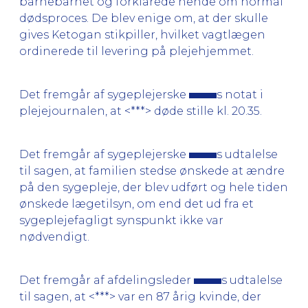
barnebarnet og forklarede hende om normal
dødsproces. De blev enige om, at der skulle
gives Ketogan stikpiller, hvilket vagtlægen
ordinerede til levering på plejehjemmet.
Det fremgår af sygeplejerske
s notat i
plejejournalen, at <***> døde stille kl. 20.35.
Det fremgår af sygeplejerske
s udtalelse
til sagen, at familien stedse ønskede at ændre
på den sygepleje, der blev udført og hele tiden
ønskede lægetilsyn, om end det ud fra et
sygeplejefagligt synspunkt ikke var
nødvendigt.
Det fremgår af afdelingsleder
s udtalelse
til sagen, at <***> var en 87 årig kvinde, der