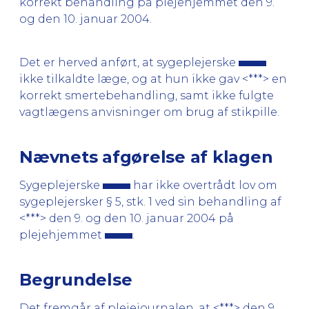
korrekt behandling på plejehjemmet den 9.
og den 10. januar 2004.
Det er herved anført, at sygeplejerske
ikke tilkaldte læge, og at hun ikke gav <***> en
korrekt smertebehandling, samt ikke fulgte
vagtlægens anvisninger om brug af stikpille.
Nævnets afgørelse af klagen
Sygeplejerske
har ikke overtrådt lov om
sygeplejersker § 5, stk. 1 ved sin behandling af
<***> den 9. og den 10. januar 2004 på
plejehjemmet
.
Begrundelse
Det fremgår af plejejournalen, at <***> den 9.