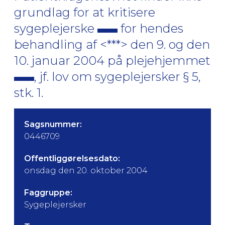
grundlag for at kritisere
sygeplejerske
for hendes
behandling af <***> den 9. og den
10. januar 2004 på plejehjemmet
, jf. lov om sygeplejersker § 5,
stk. 1.
Sagsnummer:
0446709
Offentliggørelsesdato:
onsdag den 20. oktober 2004
Faggruppe:
Sygeplejersker