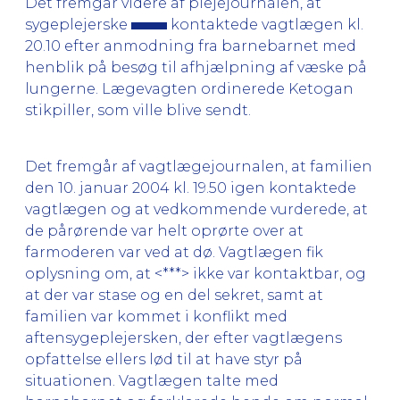
Det fremgår videre af plejejournalen, at
sygeplejerske
kontaktede vagtlægen kl.
20.10 efter anmodning fra barnebarnet med
henblik på besøg til afhjælpning af væske på
lungerne. Lægevagten ordinerede Ketogan
stikpiller, som ville blive sendt.
Det fremgår af vagtlægejournalen, at familien
den 10. januar 2004 kl. 19.50 igen kontaktede
vagtlægen og at vedkommende vurderede, at
de pårørende var helt oprørte over at
farmoderen var ved at dø. Vagtlægen fik
oplysning om, at <***> ikke var kontaktbar, og
at der var stase og en del sekret, samt at
familien var kommet i konflikt med
aftensygeplejersken, der efter vagtlægens
opfattelse ellers lød til at have styr på
situationen. Vagtlægen talte med