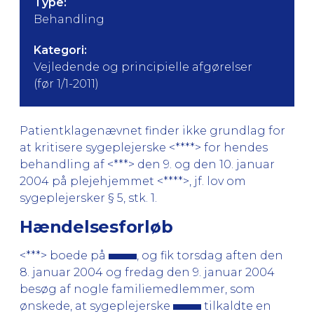
Type:
Behandling
Kategori:
Vejledende og principielle afgørelser
(før 1/1-2011)
Patientklagenævnet finder ikke grundlag for
at kritisere sygeplejerske <****> for hendes
behandling af <***> den 9. og den 10. januar
2004 på plejehjemmet <****>, jf. lov om
sygeplejersker § 5, stk. 1.
Hændelsesforløb
<***> boede på
, og fik torsdag aften den
8. januar 2004 og fredag den 9. januar 2004
besøg af nogle familiemedlemmer, som
ønskede, at sygeplejerske
tilkaldte en