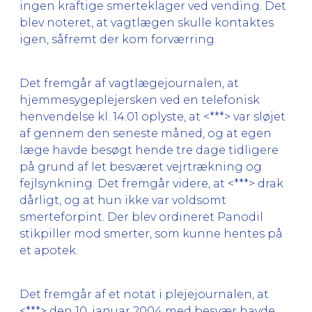
ingen kraftige smerteklager ved vending. Det
blev noteret, at vagtlægen skulle kontaktes
igen, såfremt der kom forværring.
Det fremgår af vagtlægejournalen, at
hjemmesygeplejersken ved en telefonisk
henvendelse kl. 14.01 oplyste, at <***> var sløjet
af gennem den seneste måned, og at egen
læge havde besøgt hende tre dage tidligere
på grund af let besværet vejrtrækning og
fejlsynkning. Det fremgår videre, at <***> drak
dårligt, og at hun ikke var voldsomt
smerteforpint. Der blev ordineret Panodil
stikpiller mod smerter, som kunne hentes på
et apotek.
Det fremgår af et notat i plejejournalen, at
<***> den 10. januar 2004 med besvær havde