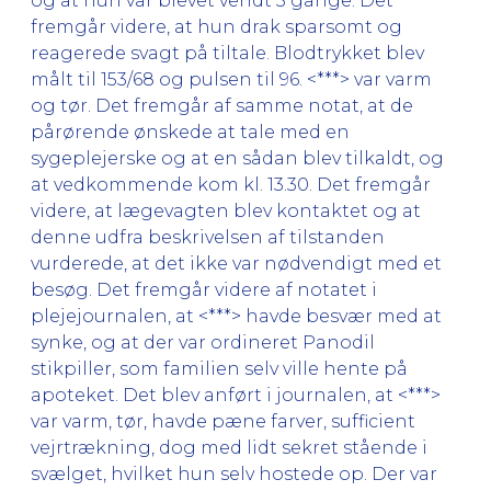
og at hun var blevet vendt 3 gange. Det
fremgår videre, at hun drak sparsomt og
reagerede svagt på tiltale. Blodtrykket blev
målt til 153/68 og pulsen til 96. <***> var varm
og tør. Det fremgår af samme notat, at de
pårørende ønskede at tale med en
sygeplejerske og at en sådan blev tilkaldt, og
at vedkommende kom kl. 13.30. Det fremgår
videre, at lægevagten blev kontaktet og at
denne udfra beskrivelsen af tilstanden
vurderede, at det ikke var nødvendigt med et
besøg. Det fremgår videre af notatet i
plejejournalen, at <***> havde besvær med at
synke, og at der var ordineret Panodil
stikpiller, som familien selv ville hente på
apoteket. Det blev anført i journalen, at <***>
var varm, tør, havde pæne farver, sufficient
vejrtrækning, dog med lidt sekret stående i
svælget, hvilket hun selv hostede op. Der var