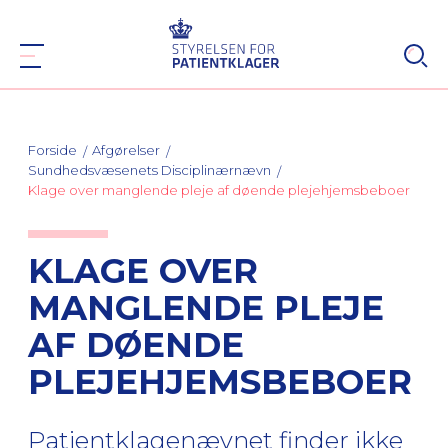
Forside
Afgørelser
Sundhedsvæsenets Disciplinærnævn
Klage over manglende pleje af døende plejehjemsbeboer
KLAGE OVER
MANGLENDE PLEJE
AF DØENDE
PLEJEHJEMSBEBOER
Patientklagenævnet finder ikke