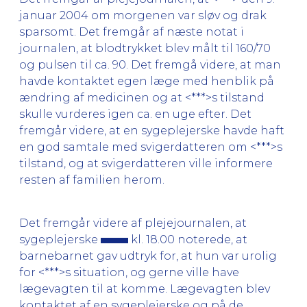
januar 2004 om morgenen var sløv og drak
sparsomt. Det fremgår af næste notat i
journalen, at blodtrykket blev målt til 160/70
og pulsen til ca. 90. Det fremgå videre, at man
havde kontaktet egen læge med henblik på
ændring af medicinen og at <***>s tilstand
skulle vurderes igen ca. en uge efter. Det
fremgår videre, at en sygeplejerske havde haft
en god samtale med svigerdatteren om <***>s
tilstand, og at svigerdatteren ville informere
resten af familien herom.
Det fremgår videre af plejejournalen, at
sygeplejerske
kl. 18.00 noterede, at
barnebarnet gav udtryk for, at hun var urolig
for <***>s situation, og gerne ville have
lægevagten til at komme. Lægevagten blev
kontaktet af en sygeplejerske og på de