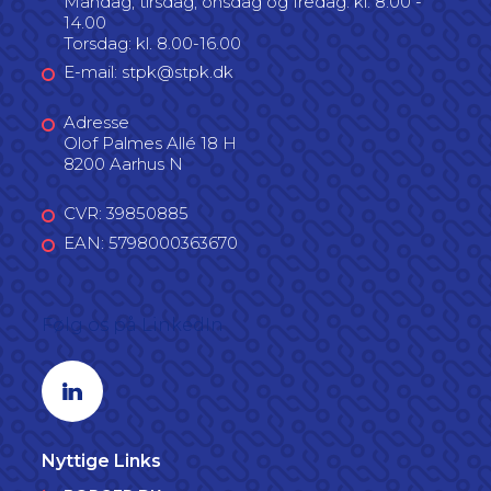
Mandag, tirsdag, onsdag og fredag: kl. 8.00 -
14.00
Torsdag: kl. 8.00-16.00
E-mail: stpk@stpk.dk
Adresse
Olof Palmes Allé 18 H
8200 Aarhus N
CVR: 39850885
EAN: 5798000363670
Følg os på LinkedIn
Linkedin profil
Nyttige Links