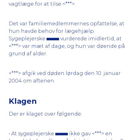
vagtlæge for at tilse <***>.
Det var familiemedlemmernes opfattelse, at
hun havde behov for lægehjælp.
Sygeplejerske
vurderede imidlertid, at
<***> var mæt af dage, og hun var døende på
grund af alder.
<***> afgik ved døden lørdag den 10. januar
2004 om aftenen.
Klagen
Der er klaget over følgende:
• At sygeplejerske
ikke gav <***> en