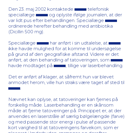
Den 23. maj 2002 kontaktede
telefonisk
speciallæge
og oplyste ifølge journalen, at der
var lidt pus efter behandlingen. Speciallæge
ordinerede herefter behandling med antibiotika
(Dicillin 500 mg).
Speciallæge
har anført i sin udtalelse, at
ikke havde mulighed for at komme til undersøgelse
på grund af den geografiske afstand. Videre er det
anført, at den behandling af tatoveringen, som
havde modtaget på
, tillige var laserbehandling.
Det er anført af klager, at såfremt hun var blevet
anmodet herom, ville hun straks være taget af sted til
.
Nævnet kan oplyse, at tatoveringer kan fjernes på
forskellig måde. Laserbehandling er en skånsom
måde at fjerne tatoveringer på. Princippet er, at der
anvendes en laserstråle af særlig bølgelængde (farve)
og med passende stor energi i pulse af passende
kort varighed til at tatoveringens farvekorn, som er