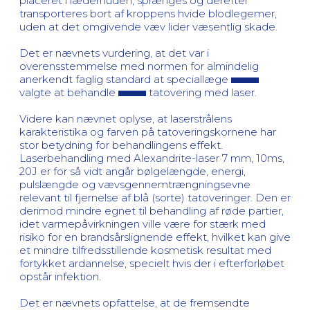
placeret i læderhuden, sprænges og derefter
transporteres bort af kroppens hvide blodlegemer,
uden at det omgivende væv lider væsentlig skade.
Det er nævnets vurdering, at det var i
overensstemmelse med normen for almindelig
anerkendt faglig standard at speciallæge
valgte at behandle
tatovering med laser.
Videre kan nævnet oplyse, at laserstrålens
karakteristika og farven på tatoveringskornene har
stor betydning for behandlingens effekt.
Laserbehandling med Alexandrite-laser 7 mm, 10ms,
20J er for så vidt angår bølgelængde, energi,
pulslængde og vævsgennemtrængningsevne
relevant til fjernelse af blå (sorte) tatoveringer. Den er
derimod mindre egnet til behandling af røde partier,
idet varmepåvirkningen ville være for stærk med
risiko for en brandsårslignende effekt, hvilket kan give
et mindre tilfredsstillende kosmetisk resultat med
fortykket ardannelse, specielt hvis der i efterforløbet
opstår infektion.
Det er nævnets opfattelse, at de fremsendte