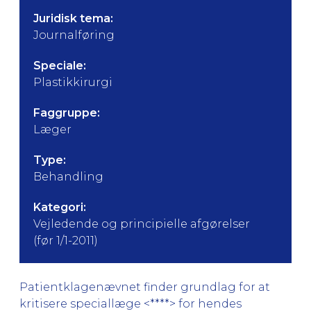
Juridisk tema:
Journalføring
Speciale:
Plastikkirurgi
Faggruppe:
Læger
Type:
Behandling
Kategori:
Vejledende og principielle afgørelser
(før 1/1-2011)
Patientklagenævnet finder grundlag for at
kritisere speciallæge <****> for hendes