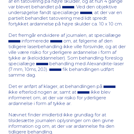
af en tatovering på højre skulder, og at hun 4 gange
var blevet behandlet på
. Ved den objektive
undersøgelse fandt speciallæge
, at der var en
partielt behandlet tatovering med lidt spredt
fortykket ardannelse på højre skulder ca. 10 x 10 cm.
Det fremgår endvidere af journalen, at speciallæge
informerede
om, at følgerne af den
tidligere laserbehandling ikke ville forsvinde, og at der
ville være risiko for yderligere ardannelse i form af
tykke ar (keloiddannelser). Som behandling foreslog
speciallæge
behandling med Alexandrite-laser
(7 mm, 10ms, 20J).
fik behandlingen udført
samme dag.
Det er anført af klager, at behandlingen på
ikke efterlod nogen ar, samt at
ikke blev
informeret om, at der var risiko for yderligere
ardannelse i form af tykke ar.
Nævnet finder imidlertid ikke grundlag for at
tilsidesætte journalen oplysninger om den givne
information og om, at der var ardannelse fra den
tidligere behandling.