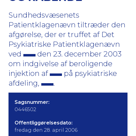
Sundhedsvæsenets
Patientklagenævn tiltræder den
afgørelse, der er truffet af Det
Psykiatriske Patientklagenævn
ved
den 23. december 2003
om indgivelse af beroligende
injektion af
på psykiatriske
afdeling,
.
Sagsnummer:
0446502
Offentliggørelsesdato:
fredag den 28. april 2006