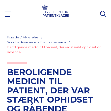
Forside
Afgørelser
Sundhedsvæsenets Disciplinærnævn
Beroligende medicin til patient, der var stærkt ophidset og
råbende
BEROLIGENDE
MEDICIN TIL
PATIENT, DER VAR
STÆRKT OPHIDSET
OG RÅBENDE