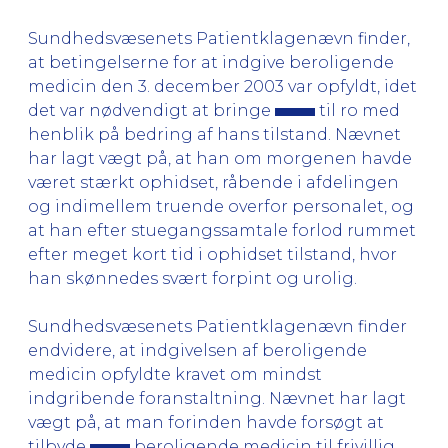
Sundhedsvæsenets Patientklagenævn finder,
at betingelserne for at indgive beroligende
medicin den 3. december 2003 var opfyldt, idet
det var nødvendigt at bringe
til ro med
henblik på bedring af hans tilstand. Nævnet
har lagt vægt på, at han om morgenen havde
været stærkt ophidset, råbende i afdelingen
og indimellem truende overfor personalet, og
at han efter stuegangssamtale forlod rummet
efter meget kort tid i ophidset tilstand, hvor
han skønnedes svært forpint og urolig.
Sundhedsvæsenets Patientklagenævn finder
endvidere, at indgivelsen af beroligende
medicin opfyldte kravet om mindst
indgribende foranstaltning. Nævnet har lagt
vægt på, at man forinden havde forsøgt at
tilbyde
beroligende medicin til frivillig