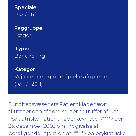
Speciale:
Psykiatri
Faggruppe:
Læger
Type:
Behandling
Kategori:
Vejledende og principielle afgørelser
(før 1/1-2011)
Sundhedsvæsenets Patientklagenævn
tiltræder den afgørelse, der er truffet af Det
Psykiatriske Patientklagenævn ved <****> den
23. december 2003 om indgivelse af
beroligende injektion af <****> på psykiatriske