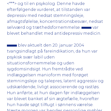
<***> og til en psykolog. Denne havde
efterfølgende vurderet, at tilstanden var
depressiv med nedsat stemningsleje,
afmagtsfølelse, koncentrationsbesvær, nedsat
selvværd og træthedsfornemmelse.
var
blevet behandlet med antidepressiv medicin.
blev aktuelt den 20. januar 2004
tvangsindlagt på fareindikation, da hun var
psykisk svær labil uden
situationsfornemmelse og uden
sygdomsindsigt. Hun fremtrådte ved
indlæggelsen manioform med forøget
stemningsleje og talepres, latent aggressiv og
udskældende, livligt associerende og rastløs.
Hun anførte, at hun dagen før indlæggelsen
var blevet banket af sin ægtefælle, hvorefter
hun havde søgt tilflugt i sønnens værelse.
Næste morgen var hendes personlige møbler