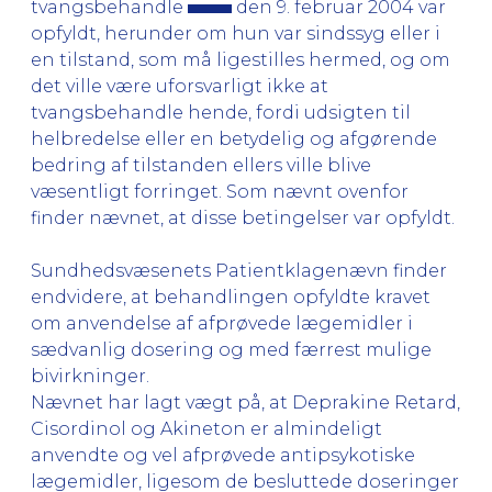
tvangsbehandle
den 9. februar 2004 var
opfyldt, herunder om hun var sindssyg eller i
en tilstand, som må ligestilles hermed, og om
det ville være uforsvarligt ikke at
tvangsbehandle hende, fordi udsigten til
helbredelse eller en betydelig og afgørende
bedring af tilstanden ellers ville blive
væsentligt forringet. Som nævnt ovenfor
finder nævnet, at disse betingelser var opfyldt.
Sundhedsvæsenets Patientklagenævn finder
endvidere, at behandlingen opfyldte kravet
om anvendelse af afprøvede lægemidler i
sædvanlig dosering og med færrest mulige
bivirkninger.
Nævnet har lagt vægt på, at Deprakine Retard,
Cisordinol og Akineton er almindeligt
anvendte og vel afprøvede antipsykotiske
lægemidler, ligesom de besluttede doseringer