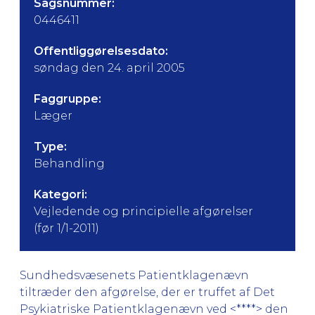
Sagsnummer:
0446411
Offentliggørelsesdato:
søndag den 24. april 2005
Faggruppe:
Læger
Type:
Behandling
Kategori:
Vejledende og principielle afgørelser
(før 1/1-2011)
Sundhedsvæsenets Patientklagenævn
tiltræder den afgørelse, der er truffet af Det
Psykiatriske Patientklagenævn ved <****> den