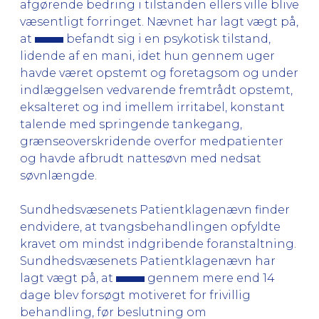
afgørende bedring i tilstanden ellers ville blive
væsentligt forringet. Nævnet har lagt vægt på,
at
befandt sig i en psykotisk tilstand,
lidende af en mani, idet hun gennem uger
havde været opstemt og foretagsom og under
indlæggelsen vedvarende fremtrådt opstemt,
eksalteret og ind imellem irritabel, konstant
talende med springende tankegang,
grænseoverskridende overfor medpatienter
og havde afbrudt nattesøvn med nedsat
søvnlængde.
Sundhedsvæsenets Patientklagenævn finder
endvidere, at tvangsbehandlingen opfyldte
kravet om mindst indgribende foranstaltning.
Sundhedsvæsenets Patientklagenævn har
lagt vægt på, at
gennem mere end 14
dage blev forsøgt motiveret for frivillig
behandling, før beslutning om