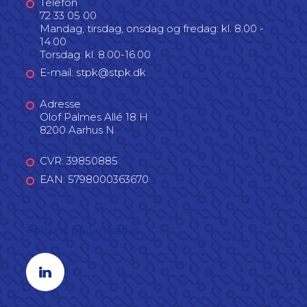
Telefon
72 33 05 00
Mandag, tirsdag, onsdag og fredag: kl. 8.00 -
14.00
Torsdag: kl. 8.00-16.00
E-mail: stpk@stpk.dk
Adresse
Olof Palmes Allé 18 H
8200 Aarhus N
CVR: 39850885
EAN: 5798000363670
Følg os på LinkedIn
Linkedin profil