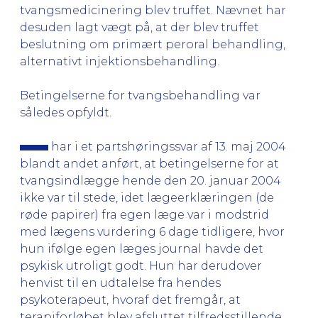
tvangsmedicinering blev truffet. Nævnet har
desuden lagt vægt på, at der blev truffet
beslutning om primært peroral behandling,
alternativt injektionsbehandling.
Betingelserne for tvangsbehandling var
således opfyldt.
har i et partshøringssvar af 13. maj 2004
blandt andet anført, at betingelserne for at
tvangsindlægge hende den 20. januar 2004
ikke var til stede, idet lægeerklæringen (de
røde papirer) fra egen læge var i modstrid
med lægens vurdering 6 dage tidligere, hvor
hun ifølge egen læges journal havde det
psykisk utroligt godt. Hun har derudover
henvist til en udtalelse fra hendes
psykoterapeut, hvoraf det fremgår, at
terapiforløbet blev afsluttet tilfredsstillende