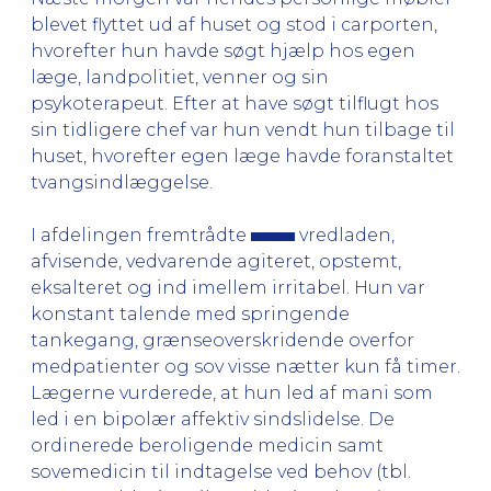
blevet flyttet ud af huset og stod i carporten,
hvorefter hun havde søgt hjælp hos egen
læge, landpolitiet, venner og sin
psykoterapeut. Efter at have søgt tilflugt hos
sin tidligere chef var hun vendt hun tilbage til
huset, hvorefter egen læge havde foranstaltet
tvangsindlæggelse.
I afdelingen fremtrådte
vredladen,
afvisende, vedvarende agiteret, opstemt,
eksalteret og ind imellem irritabel. Hun var
konstant talende med springende
tankegang, grænseoverskridende overfor
medpatienter og sov visse nætter kun få timer.
Lægerne vurderede, at hun led af mani som
led i en bipolær affektiv sindslidelse. De
ordinerede beroligende medicin samt
sovemedicin til indtagelse ved behov (tbl.