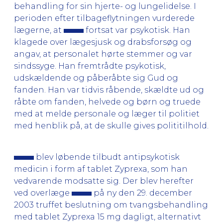
behandling for sin hjerte- og lungelidelse. I
perioden efter tilbageflytningen vurderede
lægerne, at
fortsat var psykotisk. Han
klagede over lægesjusk og drabsforsøg og
angav, at personalet hørte stemmer og var
sindssyge. Han fremtrådte psykotisk,
udskældende og påberåbte sig Gud og
fanden. Han var tidvis råbende, skældte ud og
råbte om fanden, helvede og børn og truede
med at melde personale og læger til politiet
med henblik på, at de skulle gives polititilhold.
blev løbende tilbudt antipsykotisk
medicin i form af tablet Zyprexa, som han
vedvarende modsatte sig. Der blev herefter
ved overlæge
på ny den 29. december
2003 truffet beslutning om tvangsbehandling
med tablet Zyprexa 15 mg dagligt, alternativt