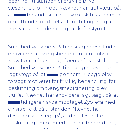
bedring i tilstanden ellers ville blive
væsentligt forringet. Nævnet har lagt vægt på,
at
befandt sig i en psykotisk tilstand med
omfattende forfølgelsesforestillinger, og at
han var udskældende og tankeforstyrret.
Sundhedsvæsenets Patientklagenævn finder
endvidere, at tvangsbehandlingen opfyldte
kravet om mindst indgribende foranstaltning.
Sundhedsvæsenets Patientklagenævn har
lagt vægt på, at
gennem 14 dage blev
forsøgt motiveret for frivillig behandling, før
beslutning om tvangsmedicinering blev
truffet. Nævnet har endvidere lagt vægt på, at
tidligere havde modtaget Zyprexa med
en vis effekt på tilstanden. Nævnet har
desuden lagt vægt på, at der blev truffet
beslutning om primært peroral behandling,