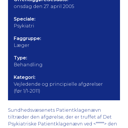
onsdag den 27. april 2005
Speciale:
Psykiatri
Faggruppe:
Læger
Type:
Behandling
Kategori:
Vejledende og principielle afgørelser
(før 1/1-2011)
Sundhedsvæsenets Patientklagenævn
tiltræder den afgørelse, der er truffet af Det
Psykiatriske Patientklagenævn ved <****> den