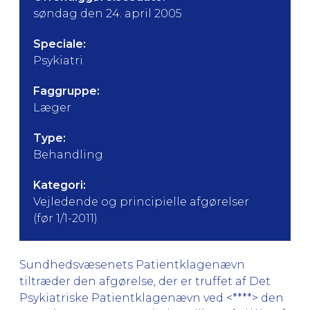
søndag den 24. april 2005
Speciale:
Psykiatri
Faggruppe:
Læger
Type:
Behandling
Kategori:
Vejledende og principielle afgørelser
(før 1/1-2011)
Sundhedsvæsenets Patientklagenævn
tiltræder den afgørelse, der er truffet af Det
Psykiatriske Patientklagenævn ved <****> den