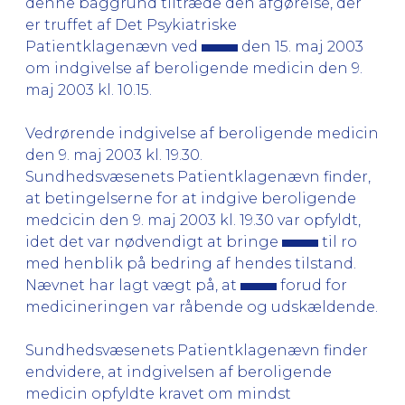
denne baggrund tiltræde den afgørelse, der
er truffet af Det Psykiatriske
Patientklagenævn ved
den 15. maj 2003
om indgivelse af beroligende medicin den 9.
maj 2003 kl. 10.15.
Vedrørende indgivelse af beroligende medicin
den 9. maj 2003 kl. 19.30.
Sundhedsvæsenets Patientklagenævn finder,
at betingelserne for at indgive beroligende
medcicin den 9. maj 2003 kl. 19.30 var opfyldt,
idet det var nødvendigt at bringe
til ro
med henblik på bedring af hendes tilstand.
Nævnet har lagt vægt på, at
forud for
medicineringen var råbende og udskældende.
Sundhedsvæsenets Patientklagenævn finder
endvidere, at indgivelsen af beroligende
medicin opfyldte kravet om mindst