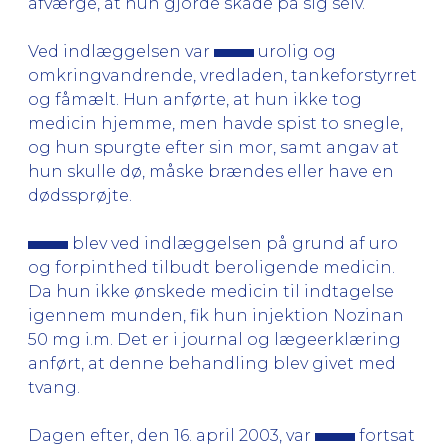
afværge, at hun gjorde skade på sig selv.
Ved indlæggelsen var
urolig og
omkringvandrende, vredladen, tankeforstyrret
og fåmælt. Hun anførte, at hun ikke tog
medicin hjemme, men havde spist to snegle,
og hun spurgte efter sin mor, samt angav at
hun skulle dø, måske brændes eller have en
dødssprøjte.
blev ved indlæggelsen på grund af uro
og forpinthed tilbudt beroligende medicin.
Da hun ikke ønskede medicin til indtagelse
igennem munden, fik hun injektion Nozinan
50 mg i.m. Det er i journal og lægeerklæring
anført, at denne behandling blev givet med
tvang.
Dagen efter, den 16. april 2003, var
fortsat