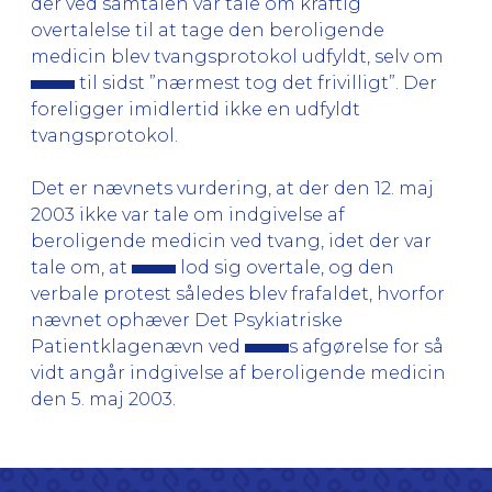
der ved samtalen var tale om kraftig
overtalelse til at tage den beroligende
medicin blev tvangsprotokol udfyldt, selv om
til sidst ”nærmest tog det frivilligt”. Der
foreligger imidlertid ikke en udfyldt
tvangsprotokol.
Det er nævnets vurdering, at der den 12. maj
2003 ikke var tale om indgivelse af
beroligende medicin ved tvang, idet der var
tale om, at
lod sig overtale, og den
verbale protest således blev frafaldet, hvorfor
nævnet ophæver Det Psykiatriske
Patientklagenævn ved
s afgørelse for så
vidt angår indgivelse af beroligende medicin
den 5. maj 2003.