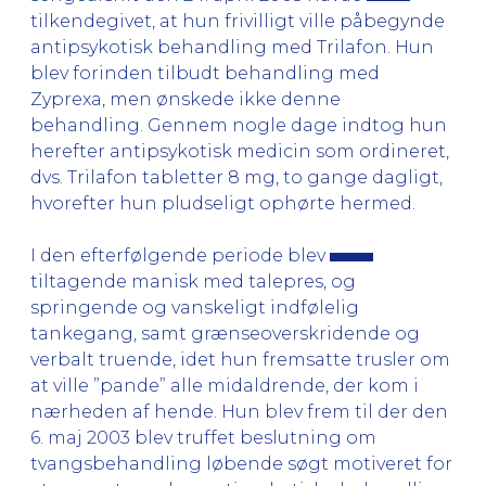
tilkendegivet, at hun frivilligt ville påbegynde
antipsykotisk behandling med Trilafon. Hun
blev forinden tilbudt behandling med
Zyprexa, men ønskede ikke denne
behandling. Gennem nogle dage indtog hun
herefter antipsykotisk medicin som ordineret,
dvs. Trilafon tabletter 8 mg, to gange dagligt,
hvorefter hun pludseligt ophørte hermed.
I den efterfølgende periode blev
tiltagende manisk med talepres, og
springende og vanskeligt indfølelig
tankegang, samt grænseoverskridende og
verbalt truende, idet hun fremsatte trusler om
at ville ”pande” alle midaldrende, der kom i
nærheden af hende. Hun blev frem til der den
6. maj 2003 blev truffet beslutning om
tvangsbehandling løbende søgt motiveret for