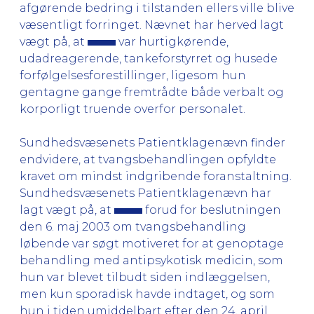
afgørende bedring i tilstanden ellers ville blive
væsentligt forringet. Nævnet har herved lagt
vægt på, at
var hurtigkørende,
udadreagerende, tankeforstyrret og husede
forfølgelsesforestillinger, ligesom hun
gentagne gange fremtrådte både verbalt og
korporligt truende overfor personalet.
Sundhedsvæsenets Patientklagenævn finder
endvidere, at tvangsbehandlingen opfyldte
kravet om mindst indgribende foranstaltning.
Sundhedsvæsenets Patientklagenævn har
lagt vægt på, at
forud for beslutningen
den 6. maj 2003 om tvangsbehandling
løbende var søgt motiveret for at genoptage
behandling med antipsykotisk medicin, som
hun var blevet tilbudt siden indlæggelsen,
men kun sporadisk havde indtaget, og som
hun i tiden umiddelbart efter den 24. april