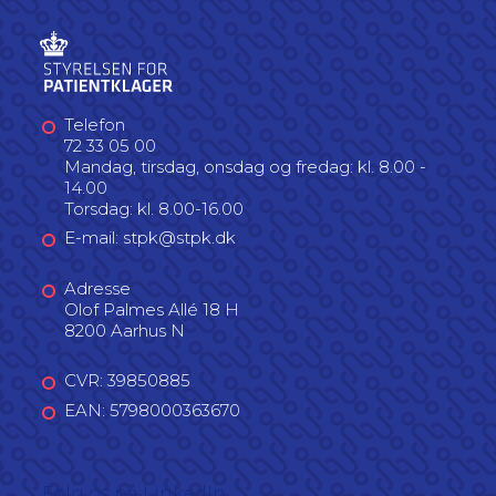
Telefon
72 33 05 00
Mandag, tirsdag, onsdag og fredag: kl. 8.00 -
14.00
Torsdag: kl. 8.00-16.00
E-mail: stpk@stpk.dk
Adresse
Olof Palmes Allé 18 H
8200 Aarhus N
CVR: 39850885
EAN: 5798000363670
Følg os på LinkedIn