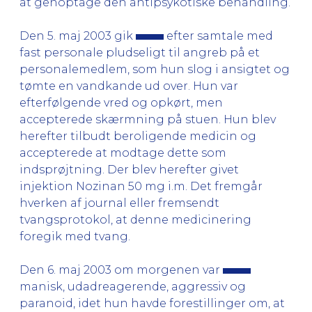
at genoptage den antipsykotiske behandling.
Den 5. maj 2003 gik
efter samtale med
fast personale pludseligt til angreb på et
personalemedlem, som hun slog i ansigtet og
tømte en vandkande ud over. Hun var
efterfølgende vred og opkørt, men
accepterede skærmning på stuen. Hun blev
herefter tilbudt beroligende medicin og
accepterede at modtage dette som
indsprøjtning. Der blev herefter givet
injektion Nozinan 50 mg i.m. Det fremgår
hverken af journal eller fremsendt
tvangsprotokol, at denne medicinering
foregik med tvang.
Den 6. maj 2003 om morgenen var
manisk, udadreagerende, aggressiv og
paranoid, idet hun havde forestillinger om, at