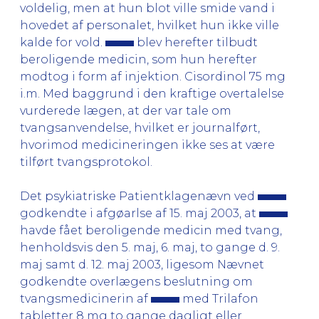
voldelig, men at hun blot ville smide vand i
hovedet af personalet, hvilket hun ikke ville
kalde for vold.
blev herefter tilbudt
beroligende medicin, som hun herefter
modtog i form af injektion. Cisordinol 75 mg
i.m. Med baggrund i den kraftige overtalelse
vurderede lægen, at der var tale om
tvangsanvendelse, hvilket er journalført,
hvorimod medicineringen ikke ses at være
tilført tvangsprotokol.
Det psykiatriske Patientklagenævn ved
godkendte i afgøarlse af 15. maj 2003, at
havde fået beroligende medicin med tvang,
henholdsvis den 5. maj, 6. maj, to gange d. 9.
maj samt d. 12. maj 2003, ligesom Nævnet
godkendte overlægens beslutning om
tvangsmedicinerin af
med Trilafon
tabletter 8 mg to gange dagligt eller