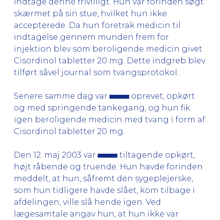
indtage denne frivilligt. Hun var forinden søgt
skærmet på sin stue, hvilket hun ikke
accepterede. Da hun foretrak medicin til
indtagelse gennem munden frem for
injektion blev som beroligende medicin givet
Cisordinol tabletter 20 mg. Dette indgreb blev
tilført såvel journal som tvangsprotokol.
Senere samme dag var
oprevet, opkørt
og med springende tankegang, og hun fik
igen beroligende medicin med tvang i form af
Cisordinol tabletter 20 mg.
Den 12. maj 2003 var
tiltagende opkørt,
højt råbende og truende. Hun havde forinden
meddelt, at hun, såfremt den sygeplejerske,
som hun tidligere havde slået, kom tilbage i
afdelingen, ville slå hende igen. Ved
lægesamtale angav hun, at hun ikke var