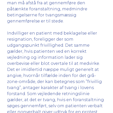
man må afstå fra at gennemføre den
påtænkte foranstaltning, medmindre
betingelserne for tvangsmæssig
gennemførelse er til stede.
Indvilliger en patient med beklagelse eller
resignation, foreligger der som
udgangspunkt frivillighed. Det samme
gælder, hvis patienten ved en korrekt
vejledning og information lader sig
overbevise eller blot overtale til at medvirke.
Det er imidlertid næppe muligt generelt at
angive, hvornår tilfælde inden for det grå-
zone-område, der kan betegnes som ”frivillig
tvang”, antager karakter af tvang i lovens
forstand. Som vejledende retningslinie
gælder, at det er tvang, hvis en foranstaltning
søges gennemført, selv om patienten verbalt
eller nonverbalt giver udtryk for en protest