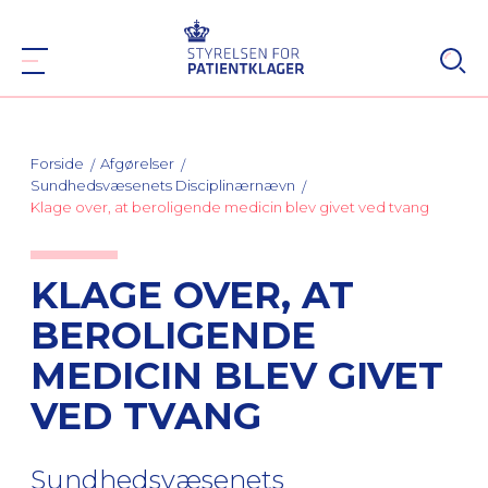
Forside
Afgørelser
Sundhedsvæsenets Disciplinærnævn
Klage over, at beroligende medicin blev givet ved tvang
KLAGE OVER, AT
BEROLIGENDE
MEDICIN BLEV GIVET
VED TVANG
Sundhedsvæsenets