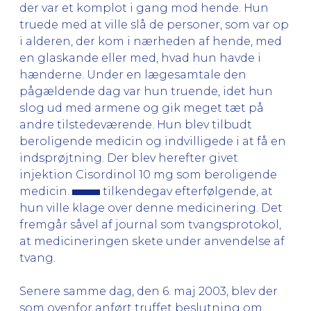
der var et komplot i gang mod hende. Hun
truede med at ville slå de personer, som var op
i alderen, der kom i nærheden af hende, med
en glaskande eller med, hvad hun havde i
hænderne. Under en lægesamtale den
pågældende dag var hun truende, idet hun
slog ud med armene og gik meget tæt på
andre tilstedeværende. Hun blev tilbudt
beroligende medicin og indvilligede i at få en
indsprøjtning. Der blev herefter givet
injektion Cisordinol 10 mg som beroligende
medicin.
tilkendegav efterfølgende, at
hun ville klage over denne medicinering. Det
fremgår såvel af journal som tvangsprotokol,
at medicineringen skete under anvendelse af
tvang.
Senere samme dag, den 6. maj 2003, blev der
som ovenfor anført truffet beslutning om