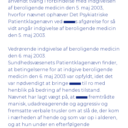
anvendt tvang i forbindelse med indgivelsen
af beroligende medicin den 5. maj 2003,
hvorfor nævnet ophæver Det Psykiatriske
Patientklagenævn ved
s afgørelse for så
vidt angår indgivelse af beroligende medicin
den 5. maj 2003.
Vedrørende indgivelse af beroligende medicin
den 6. maj 2003.
Sundhedsvæsenets Patientklagenævn finder,
at betingelserne for at indgive beroligende
medicin den 6. maj 2003 var opfyldt, idet det
var nødvendigt at bringe
til ro med
henblik på bedring af hendes tilstand.
Nævnet har lagt vægt på, at
fremtrådte
manisk, udadreagerende og aggressiv og
fremsatte verbale trusler om at slå de, der kom
i nærheden af hende og som var op i alderen,
og at hun under en efterfølgende