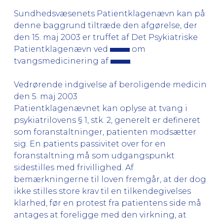
Sundhedsvæsenets Patientklagenævn kan på
denne baggrund tiltræde den afgørelse, der
den 15. maj 2003 er truffet af Det Psykiatriske
Patientklagenævn ved
om
tvangsmedicinering af
.
Vedrørende indgivelse af beroligende medicin
den 5. maj 2003
Patientklagenævnet kan oplyse at tvang i
psykiatrilovens § 1, stk. 2, generelt er defineret
som foranstaltninger, patienten modsætter
sig. En patients passivitet over for en
foranstaltning må som udgangspunkt
sidestilles med frivillighed. Af
bemærkningerne til loven fremgår, at der dog
ikke stilles store krav til en tilkendegivelses
klarhed, før en protest fra patientens side må
antages at foreligge med den virkning, at