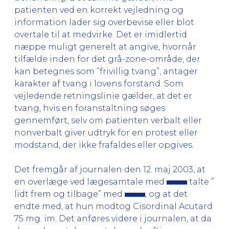
patienten ved en korrekt vejledning og
information lader sig overbevise eller blot
overtale til at medvirke. Det er imidlertid
næppe muligt generelt at angive, hvornår
tilfælde inden for det grå-zone-område, der
kan betegnes som ”frivillig tvang”, antager
karakter af tvang i lovens forstand. Som
vejledende retningslinie gælder, at det er
tvang, hvis en foranstaltning søges
gennemført, selv om patienten verbalt eller
nonverbalt giver udtryk for en protest eller
modstand, der ikke frafaldes eller opgives.
Det fremgår af journalen den 12. maj 2003, at
en overlæge ved lægesamtale med
talte ”
lidt frem og tilbage” med
, og at det
endte med, at hun modtog Cisordinal Acutard
75 mg. im. Det anføres videre i journalen, at da