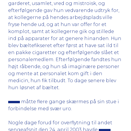
garderet, usamlet, vred og mistroisk, og
efterfølgende gav hun vedvarende udtryk for,
at kollegerne på hendes arbejdsplads ville
fryse hende ud, og at hun var offer for et
komplot, samt at kollegerne gik og stillede
ind på apparater for at genere hinanden. Hun
blev bæltefikseret efter først at have sat ild til
en pakke cigaretter og efterfølgende slået et
personalemedlem. Efterfølgende fandtes hun
højt råbende, og hun så imaginære personer
og mente at personalet kom gift i den
medicin, hun fik tilbudt. To dage senere blev
hun løsnet af bæltet.
måtte flere gange skærmes på sin stue i
forbindelse med svær uro.
Nogle dage forud for overflytning til andet
sengeafsnit den 24. april 2003 havde