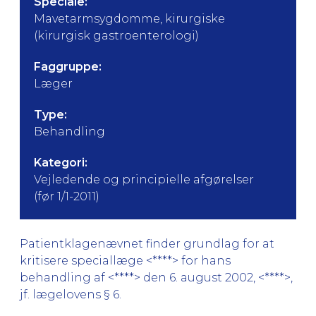
Speciale:
Mavetarmsygdomme, kirurgiske
(kirurgisk gastroenterologi)
Faggruppe:
Læger
Type:
Behandling
Kategori:
Vejledende og principielle afgørelser
(før 1/1-2011)
Patientklagenævnet finder grundlag for at
kritisere speciallæge <****> for hans
behandling af <****> den 6. august 2002, <****>,
jf. lægelovens § 6.