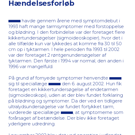
Hændelsesforløb
havde gennem årene med symptomdebut i
1993 haft mange tarmsymptomer med forstoppelse
og blødning. I den forbindelse var der foretaget flere
kikkertundersøgelser (sigmoideoskopier), hvor det i
alle tilfælde kun var lykkedes at komme fra 30 til 50
cm op i tyktarmen. I hele perioden fra 1993 til 2002
var der foretaget 2 røntgenundersøgelser af
tyktarmen. Den første i 1994 var normal, den anden i
1996 var mangelfuld.
På grund af fornyede symptomer henvendte
sig til speciallæge
den 6. august 2002. Hun fik
foretaget en kikkertundersøgelse af endetarmen
(sigmoideoskopi), uden at der blev fundet forklaring
på blødning og symptomer. Da der ved en tidligere
ultralydsundersøgelse var fundet fortykket tarm,
vurderede speciallæge
, at symptomerne som
forårsaget af betændelse. Der blev ikke foretaget
yderligere udredning.