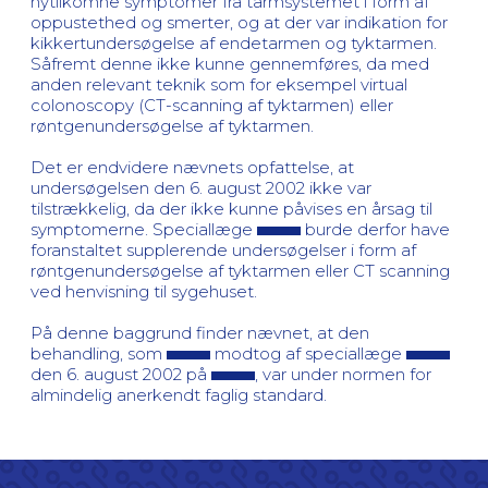
nytilkomne symptomer fra tarmsystemet i form af
oppustethed og smerter, og at der var indikation for
kikkertundersøgelse af endetarmen og tyktarmen.
Såfremt denne ikke kunne gennemføres, da med
anden relevant teknik som for eksempel virtual
colonoscopy (CT-scanning af tyktarmen) eller
røntgenundersøgelse af tyktarmen.
Det er endvidere nævnets opfattelse, at
undersøgelsen den 6. august 2002 ikke var
tilstrækkelig, da der ikke kunne påvises en årsag til
symptomerne. Speciallæge
burde derfor have
foranstaltet supplerende undersøgelser i form af
røntgenundersøgelse af tyktarmen eller CT scanning
ved henvisning til sygehuset.
På denne baggrund finder nævnet, at den
behandling, som
modtog af speciallæge
den 6. august 2002 på
, var under normen for
almindelig anerkendt faglig standard.