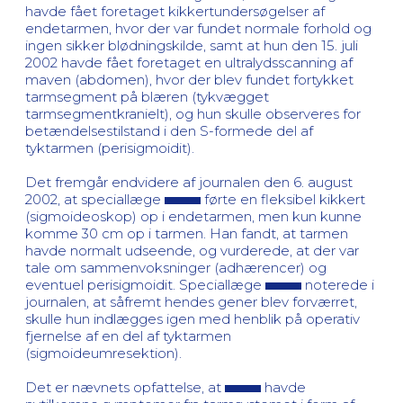
havde fået foretaget kikkertundersøgelser af
endetarmen, hvor der var fundet normale forhold og
ingen sikker blødningskilde, samt at hun den 15. juli
2002 havde fået foretaget en ultralydsscanning af
maven (abdomen), hvor der blev fundet fortykket
tarmsegment på blæren (tykvægget
tarmsegmentkranielt), og hun skulle observeres for
betændelsestilstand i den S-formede del af
tyktarmen (perisigmoidit).
Det fremgår endvidere af journalen den 6. august
2002, at speciallæge
førte en fleksibel kikkert
(sigmoideoskop) op i endetarmen, men kun kunne
komme 30 cm op i tarmen. Han fandt, at tarmen
havde normalt udseende, og vurderede, at der var
tale om sammenvoksninger (adhærencer) og
eventuel perisigmoidit. Speciallæge
noterede i
journalen, at såfremt hendes gener blev forværret,
skulle hun indlægges igen med henblik på operativ
fjernelse af en del af tyktarmen
(sigmoideumresektion).
Det er nævnets opfattelse, at
havde