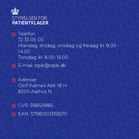
Telefon
72 33 05 00
Mandag, tirsdag, onsdag og fredag: kl. 8.00 -
14.00
Torsdag: kl. 8.00-16.00
E-mail: stpk@stpk.dk
Adresse
Olof Palmes Allé 18 H
8200 Aarhus N
CVR: 39850885
EAN: 5798000363670
Følg os på LinkedIn