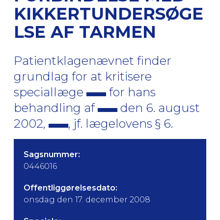
KIKKERTUNDERSØGE
LSE AF TARMEN
Patientklagenævnet finder
grundlag for at kritisere
speciallæge
for hans
behandling af
den 6. august
2002,
, jf. lægelovens § 6.
Sagsnummer:
0446016
Offentliggørelsesdato:
onsdag den 17. december 2008