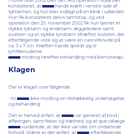
I november 2002 blev det ved operation i udlandet
konstateret, at
havde kræft i venstre side af
tyktarmen, og hun blev indlagt på en klinik i udlandet.
Hun fik konstateret delvis tarmstop, og ved
operation den 25. november 2002 fik hun fjernet et
stykke tyktarm og endetarm, æggeledere samt
svulsten og et stykke tyndtarm tilhæftet svulsten, der
efterfølgende viste sig at være en cancerknude på
ca. 3 x 7 cm. Kræften havde spredt sig til
lymfeknuderne.
modtog herefter behandling med kemoterapi.
Klagen
Der er klaget over følgende:
• At
ikke modtog en tilstrækkelig undersøgelse
og behandling.
Det er herved anført, at
var generet af blod i
afføringen, samt feber og træthed, og at speciallæge
vurderede, at der ikke var tale om ondartede
forhold. Videre er det anført, at
efterfølgende