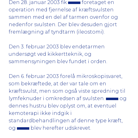
Den 28. januar 2003 fik
foretaget en
operation med fjernelse af kræftsvulsten
sammen med en del af tarmen ovenfor og
nedenfor svulsten. Der blev desuden gjort
fremlægning af tyndtarm (ileostomi).
Den 3. februar 2003 blev endetarmen
undersøgt ved kikkertteknik, og
sammensyningen blev fundet i orden.
Den 6. februar 2003 forelå mikroskopisvaret,
som bekræftede, at der var tale om en
kræftsvulst, men som også viste spredning til
lymfeknuder i omkredsen af svulsten.
og
dennes hustru blev oplyst om, at eventuel
kemoterapi ikke indgik i
standardbehandlingen af denne type kræft,
og
blev herefter udskrevet.