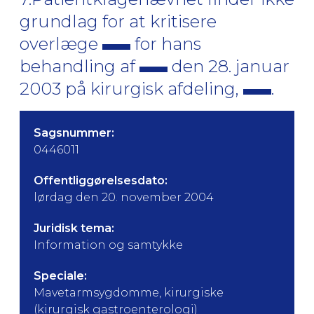
grundlag for at kritisere
overlæge
for hans
behandling af
den 28. januar
2003 på kirurgisk afdeling,
.
Sagsnummer:
0446011
Offentliggørelsesdato:
lørdag den 20. november 2004
Juridisk tema:
Information og samtykke
Speciale:
Mavetarmsygdomme, kirurgiske
(kirurgisk gastroenterologi)