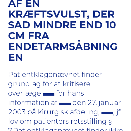
AF EN
KRÆFTSVULST, DER
SAD MINDRE END 10
CM FRA
ENDETARMSÅBNING
EN
Patientklagenævnet finder
grundlag for at kritisere
overlæge
for hans
information af
den 27. januar
2003 på kirurgisk afdeling,
, jf.
lov om patienters retsstilling §
7.Patientklagenævnet finder ikke