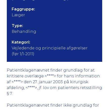
Faggruppe:
Læger
Type:
Behandling
Kategori:
Vejledende og principielle afgørelser
(før 1/1-2011)
Patientklagenævnet finder grundlag for at
kritisere overlæge <****> for hans information
af <****> den 27. januar 2003 på kirurgisk
afdeling, <****>, jf. lov om patienters retsstilling
§ 7.
Patientklagenævnet finder ikke grundlag for