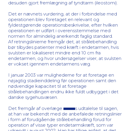
desuden gjort fremlægning af tyndtarm (ileostomi).
Det er nævnets vurdering, at der i forbindelse med
operationen blev foretaget en relevant og
fyldestgørende operationsbeskrivelse, efter hvilken
operationen er udført i overensstemmelse med
normen for almindelig anerkendt faglig standard.
Af retningslinierne fremgår det, at strålebehandling
bør tilbydes patienter med kræft i endetarmen, hvis
svulsten er lokaliseret mindre end 10 cm fra
endetarmen, og hvor undersøgelser viser, at svulsten
er vokset igennem endetarmens væg.
I januar 2003 var mulighederne for at foretage en
nøjagtig stadieinddeling før operationen samt den
nødvendige kapacitet til at foretage
strålebehandlingen endnu ikke fuldt udbygget i det
danske sygehusvæsen.
Det fremgår af overlæge
s udtalelse til sagen,
at han var bekendt med de anbefalede retningslinier
i form af forudgående strålebehandling forud for
operation af visse typer endetarmskræft, som var
udsendt i august 2002. Han har tillige anført, at det