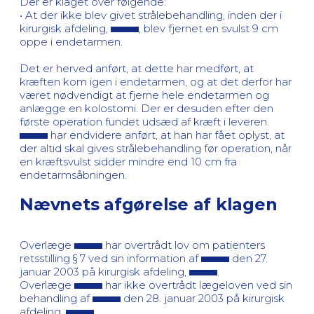
Der er klaget over følgende:
• At der ikke blev givet strålebehandling, inden der i
kirurgisk afdeling,
, blev fjernet en svulst 9 cm
oppe i endetarmen.
Det er herved anført, at dette har medført, at
kræften kom igen i endetarmen, og at det derfor har
været nødvendigt at fjerne hele endetarmen og
anlægge en kolostomi. Der er desuden efter den
første operation fundet udsæd af kræft i leveren.
har endvidere anført, at han har fået oplyst, at
der altid skal gives strålebehandling før operation, når
en kræftsvulst sidder mindre end 10 cm fra
endetarmsåbningen.
Nævnets afgørelse af klagen
Overlæge
har overtrådt lov om patienters
retsstilling § 7 ved sin information af
den 27.
januar 2003 på kirurgisk afdeling,
.
Overlæge
har ikke overtrådt lægeloven ved sin
behandling af
den 28. januar 2003 på kirurgisk
afdeling,
.