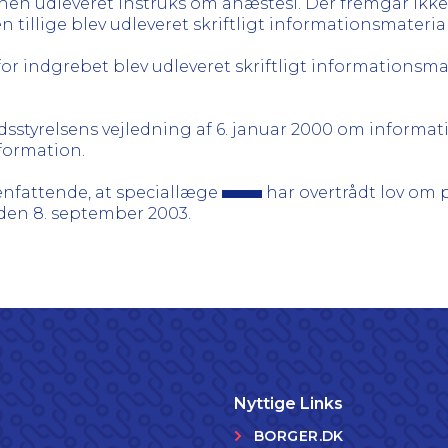
onen udleveret instruks om anæstesi. Der fremgår ikke 
n tillige blev udleveret skriftligt informationsmateri
for indgrebet blev udleveret skriftligt informationsm
dsstyrelsens vejledning af 6. januar 2000 om informat
nformation.
nfattende, at speciallæge
har overtrådt lov om pa
den 8. september 2003.
Nyttige Links
BORGER.DK