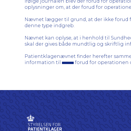
Ifølge journalen blev der forud for operati
oplysninger om, at der forud for operatione
Nævnet lægger til grund, at der ikke forud 
denne type indgreb.
Nævnet kan oplyse, at i henhold til Sundhe
skal der gives både mundtlig og skriftlig i
Patientklagenævnet finder herefter samme
information til
forud for operationen 