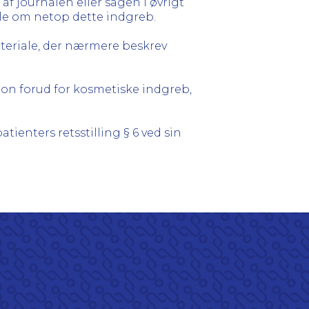
af journalen eller sagen i øvrigt
ale om netop dette indgreb.
ateriale, der nærmere beskrev
ion forud for kosmetiske indgreb,
tienters retsstilling § 6 ved sin