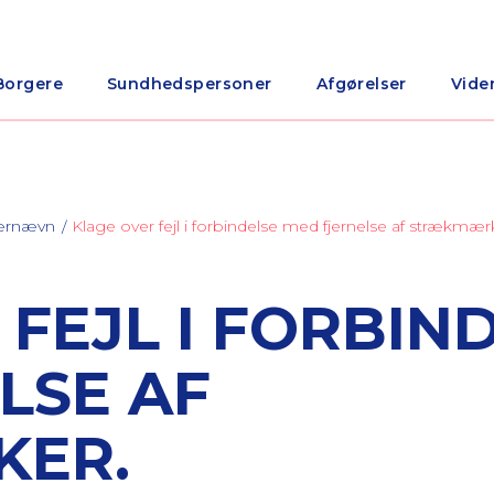
Borgere
Sundhedspersoner
Afgørelser
Vide
nærnævn
Klage over fejl i forbindelse med fjernelse af strækmær
FEJL I FORBIN
LSE AF
ER.