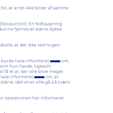
for, at arret ikke bliver af samme
(liposuction). En fedtsugning
kunne fjernes et større stykke
talte, at det ikke ved nogen
t burde have informeret
om,
 som hun havde, ligesom
få et ar, der ville blive meget
 have informeret
om, at
ørre, idet arret ville gå på tværs
for operationen har informeret