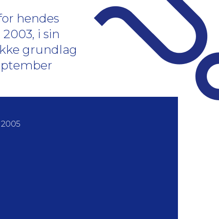
for hendes
003, i sin
r ikke grundlag
eptember
 2005