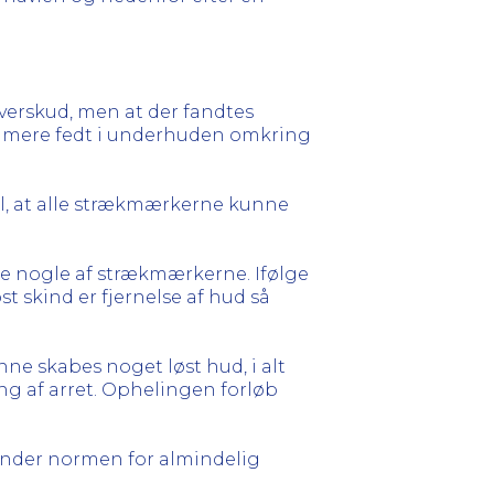
overskud, men at der fandtes
dt mere fedt i underhuden omkring
il, at alle strækmærkerne kunne
e nogle af strækmærkerne. Ifølge
t skind er fjernelse af hud så
ne skabes noget løst hud, i alt
ing af arret. Ophelingen forløb
under normen for almindelig