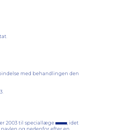
tat.
rbindelse med behandlingen den
3.
ber 2003 til speciallæge
, idet
 navlen og nedenfor efter en