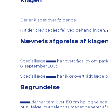
Klagen
Der er klaget over følgende:
• At der blev begået fejl ved behandlingen.
Nævnets afgørelse af klage
Speciallæge
har overtrådt lov om patie
8. september 2003.
Speciallæge
har ikke overtrådt lægel
Begrundelse
, der var tamil, var 150 cm høj og veje
hun ifølge journalen var meget generet af