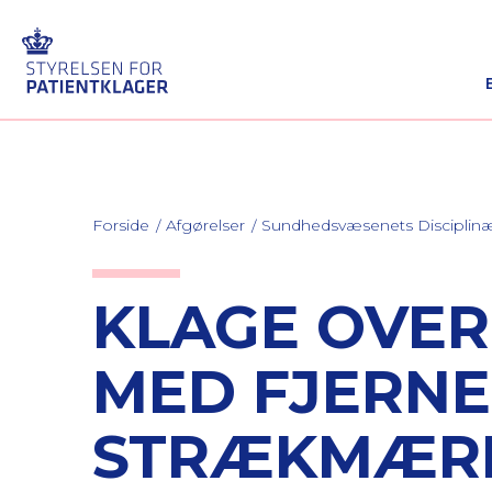
Forside
Afgørelser
Sundhedsvæsenets Discipli
KLAGE OVER 
MED FJERNE
STRÆKMÆRK