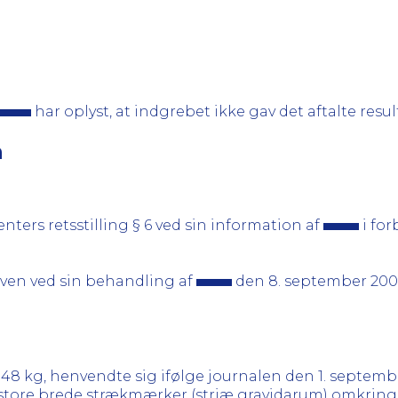
har oplyst, at indgrebet ikke gav det aftalte resul
n
nters retsstilling § 6 ved sin information af
i fo
oven ved sin behandling af
den 8. september 200
de 48 kg, henvendte sig ifølge journalen den 1. septem
 store brede strækmærker (striæ gravidarum) omkring