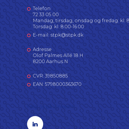
Telefon
72 33 05 00
Mandag, tirsdag, onsdag og fredag: kl. 8
Torsdag: kl. 8.00-16.00
E-mail: stpk@stpk.dk
Adresse
Olof Palmes Allé 18 H
8200 Aarhus N
CVR: 39850885
EAN: 5798000363670
Følg os på LinkedIn
Linkedin profil