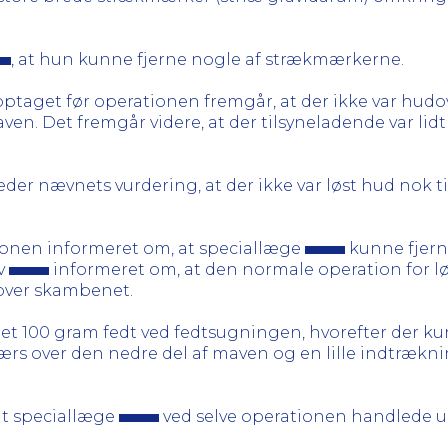
, at hun kunne fjerne nogle af strækmærkerne.
 optaget før operationen fremgår, at der ikke var hud
n. Det fremgår videre, at der tilsyneladende var li
der nævnets vurdering, at der ikke var løst hud nok t
ionen informeret om, at speciallæge
kunne fjern
v
informeret om, at den normale operation for løs
over skambenet.
net 100 gram fedt ved fedtsugningen, hvorefter der kun
tværs over den nedre del af maven og en lille indtrækn
 at speciallæge
ved selve operationen handlede 