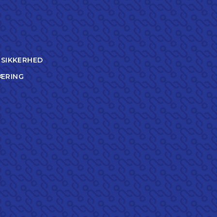
TSIKKERHED
ÆRING