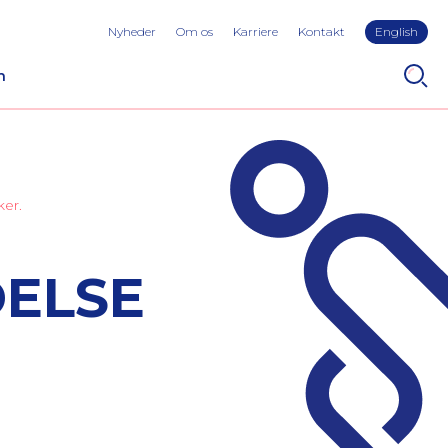
Nyheder
Om os
Karriere
Kontakt
English
n
ker.
DELSE