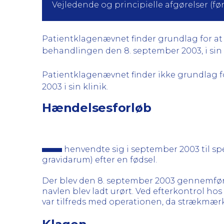
Vejledende og principielle afgørelser (før 
Patientklagenævnet finder grundlag for at k
behandlingen den 8. september 2003, i sin kli
Patientklagenævnet finder ikke grundlag fo
2003 i sin klinik.
Hændelsesforløb
henvendte sig i september 2003 til s
gravidarum) efter en fødsel.
Der blev den 8. september 2003 gennemført 
navlen blev ladt urørt. Ved efterkontrol ho
var tilfreds med operationen, da strækmærk