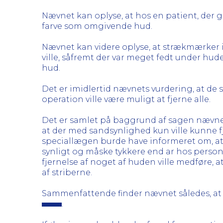
Nævnet kan oplyse, at hos en patient, der ge
farve som omgivende hud.
Nævnet kan videre oplyse, at strækmærker i
ville, såfremt der var meget fedt under hud
hud.
Det er imidlertid nævnets vurdering, at d
operation ville være muligt at fjerne alle.
Det er samlet på baggrund af sagen nævne
at der med sandsynlighed kun ville kunne 
speciallægen burde have informeret om, a
synligt og måske tykkere end ar hos perso
fjernelse af noget af huden ville medføre, a
af striberne.
Sammenfattende finder nævnet således, at
.