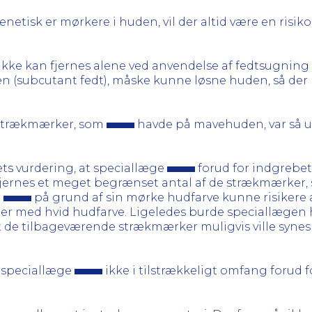
netisk er mørkere i huden, vil der altid være en risiko 
kke kan fjernes alene ved anvendelse af fedtsugning 
en (subcutant fedt), måske kunne løsne huden, så der 
e strækmærker, som
havde på mavehuden, var så ud
ts vurdering, at speciallæge
forud for indgrebe
fjernes et meget begrænset antal af de strækmærker,
t
på grund af sin mørke hudfarve kunne risikere at 
ner med hvid hudfarve. Ligeledes burde speciallægen
t de tilbageværende strækmærker muligvis ville synes st
 speciallæge
ikke i tilstrækkeligt omfang forud 