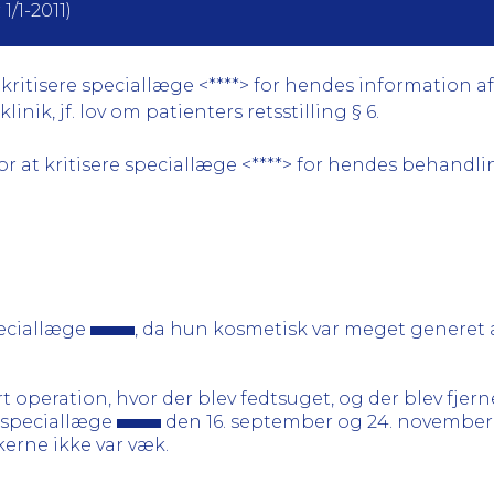
1/1-2011)
ritisere speciallæge <****> for hendes information af
nik, jf. lov om patienters retsstilling § 6.
r at kritisere speciallæge <****> for hendes behandli
peciallæge
, da hun kosmetisk var meget generet 
operation, hvor der blev fedtsuget, og der blev fjer
s speciallæge
den 16. september og 24. november
erne ikke var væk.