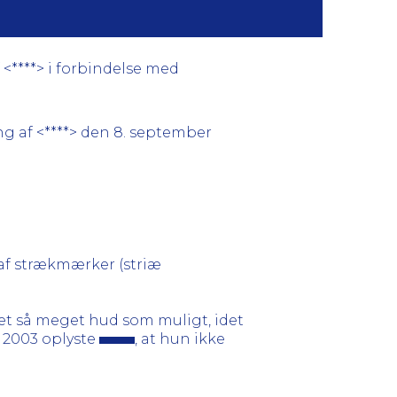
 <****> i forbindelse med
ng af <****> den 8. september
af strækmærker (striæ
net så meget hud som muligt, idet
 2003 oplyste
, at hun ikke