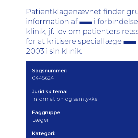
Patientklagenævnet finder grun
information af
i forbindels
klinik, jf. lov om patienters re
for at kritisere speciallæge
2003 i sin klinik.
Sagsnummer:
0445624
Juridisk tema:
Information og samtykke
Faggruppe:
Læger
Kategori: