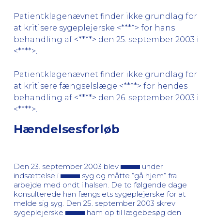
Patientklagenævnet finder ikke grundlag for
at kritisere sygeplejerske <****> for hans
behandling af <****> den 25. september 2003 i
<****>.
Patientklagenævnet finder ikke grundlag for
at kritisere fængselslæge <****> for hendes
behandling af <****> den 26. september 2003 i
<****>.
Hændelsesforløb
Den 23. september 2003 blev
under
indsættelse i
syg og måtte ”gå hjem” fra
arbejde med ondt i halsen. De to følgende dage
konsulterede han fængslets sygeplejerske for at
melde sig syg. Den 25. september 2003 skrev
sygeplejerske
ham op til lægebesøg den