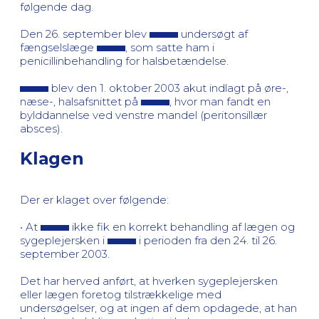
følgende dag.
Den 26. september blev
undersøgt af
fængselslæge
, som satte ham i
penicillinbehandling for halsbetændelse.
blev den 1. oktober 2003 akut indlagt på øre-,
næse-, halsafsnittet på
, hvor man fandt en
bylddannelse ved venstre mandel (peritonsillær
absces).
Klagen
Der er klaget over følgende:
• At
ikke fik en korrekt behandling af lægen og
sygeplejersken i
i perioden fra den 24. til 26.
september 2003.
Det har herved anført, at hverken sygeplejersken
eller lægen foretog tilstrækkelige med
undersøgelser, og at ingen af dem opdagede, at han