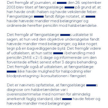
Det fremgår af journalen, at
den 26. september
2003 blev tilset af fængselslæge
på grund af, at
han havde ondt i halsen og havde vekslende feber.
Fængselslæge
fandt ifølge notatet, at
havde hævede mandler med belægninger og
ordinerede herefter penicillin mod halsbetændelse.
Det fremgår af fængselslæge
s udtalelse til
sagen, at hun ved den objektive undersøgelse fandt
hævede mandler med belægninger, og ikke noget
tegn på en bagvedliggende byld. Det fremgår videre
af udtalelsen, at hun satte
i behandling med
penicillin 2MIE x 2 i 5 dage og informerede om den
forventede effekt senest efter 3 døgns behandling.
Det fremgår også af udtalelsen, at fængselslæge
ikke havde mulighed for halspodning eller
blodprøvetagning i konsultationen i fængslet.
Det er nævnets opfattelse, at fængselslæge
s
diagnose om halsbetændelse var i
overensstemmelse med normen for almindelig
anerkendt faglig standard, idet
havde feber og
hævede mandler med belægninger.