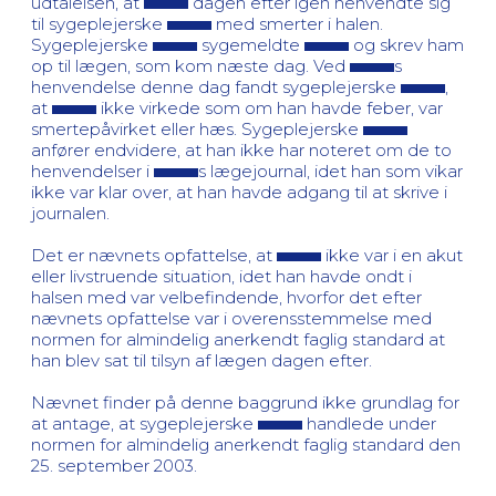
udtalelsen, at
dagen efter igen henvendte sig
til sygeplejerske
med smerter i halen.
Sygeplejerske
sygemeldte
og skrev ham
op til lægen, som kom næste dag. Ved
s
henvendelse denne dag fandt sygeplejerske
,
at
ikke virkede som om han havde feber, var
smertepåvirket eller hæs. Sygeplejerske
anfører endvidere, at han ikke har noteret om de to
henvendelser i
s lægejournal, idet han som vikar
ikke var klar over, at han havde adgang til at skrive i
journalen.
Det er nævnets opfattelse, at
ikke var i en akut
eller livstruende situation, idet han havde ondt i
halsen med var velbefindende, hvorfor det efter
nævnets opfattelse var i overensstemmelse med
normen for almindelig anerkendt faglig standard at
han blev sat til tilsyn af lægen dagen efter.
Nævnet finder på denne baggrund ikke grundlag for
at antage, at sygeplejerske
handlede under
normen for almindelig anerkendt faglig standard den
25. september 2003.