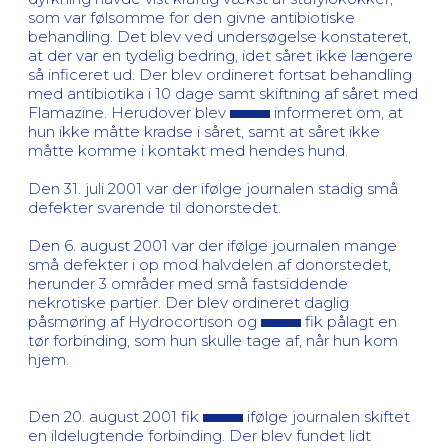
som var følsomme for den givne antibiotiske
behandling. Det blev ved undersøgelse konstateret,
at der var en tydelig bedring, idet såret ikke længere
så inficeret ud. Der blev ordineret fortsat behandling
med antibiotika i 10 dage samt skiftning af såret med
Flamazine. Herudover blev
informeret om, at
hun ikke måtte kradse i såret, samt at såret ikke
måtte komme i kontakt med hendes hund.
Den 31. juli 2001 var der ifølge journalen stadig små
defekter svarende til donorstedet.
Den 6. august 2001 var der ifølge journalen mange
små defekter i op mod halvdelen af donorstedet,
herunder 3 områder med små fastsiddende
nekrotiske partier. Der blev ordineret daglig
påsmøring af Hydrocortison og
fik pålagt en
tør forbinding, som hun skulle tage af, når hun kom
hjem.
Den 20. august 2001 fik
ifølge journalen skiftet
en ildelugtende forbinding. Der blev fundet lidt