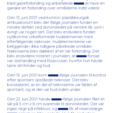
blød gazeforbinding og anbefalede
at have en
ganske let forbinding over områderne indtil videre.
Den 13. juni 2001 ved kontrol i plastikkirurgisk
ambulatorium blev der ifølge journalen fundet en
mindre defekt ved donorstedet på venstre lår, som i
øvrigt var noget tørt. Der blev endvidere fundet
nytilkomne cirkelformede hudelementer med
efterfølgende nekroser. Hudelementerne var
beliggende i ikke tidligere påvirkede områder.
Nekroserne blev dækket af en tør forbinding. Det
blev endvidere noteret i journalen, at
fortsat
var i behandling med Roaccutan, hvorfor hun havde
tørre slimhinder og hud.
Den 15. juni 2001 kom
ifølge journalen til kontrol
efter spontant opståede nekroser. Det blev
konstateret, at en del af nekroserne var faldet af
spontant, og at der var hud inden under.
Den 22. juni 2001 havde
ifølge journalen fået et
sår på 5 cm x 6 cm svarende til donorstedet. Der var
ingen tegn på infektion, og
fik af reservelæge