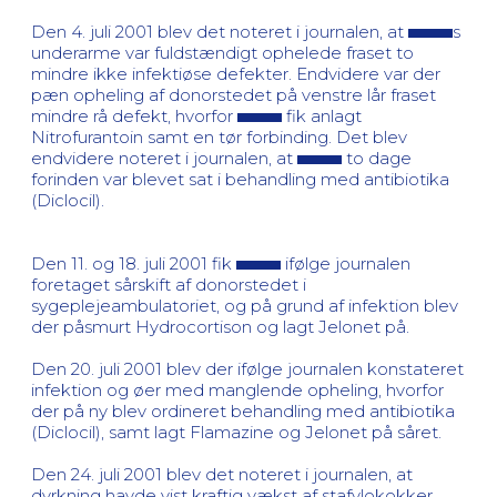
Den 4. juli 2001 blev det noteret i journalen, at
s
underarme var fuldstændigt ophelede fraset to
mindre ikke infektiøse defekter. Endvidere var der
pæn opheling af donorstedet på venstre lår fraset
mindre rå defekt, hvorfor
fik anlagt
Nitrofurantoin samt en tør forbinding. Det blev
endvidere noteret i journalen, at
to dage
forinden var blevet sat i behandling med antibiotika
(Diclocil).
Den 11. og 18. juli 2001 fik
ifølge journalen
foretaget sårskift af donorstedet i
sygeplejeambulatoriet, og på grund af infektion blev
der påsmurt Hydrocortison og lagt Jelonet på.
Den 20. juli 2001 blev der ifølge journalen konstateret
infektion og øer med manglende opheling, hvorfor
der på ny blev ordineret behandling med antibiotika
(Diclocil), samt lagt Flamazine og Jelonet på såret.
Den 24. juli 2001 blev det noteret i journalen, at
dyrkning havde vist kraftig vækst af stafylokokker,