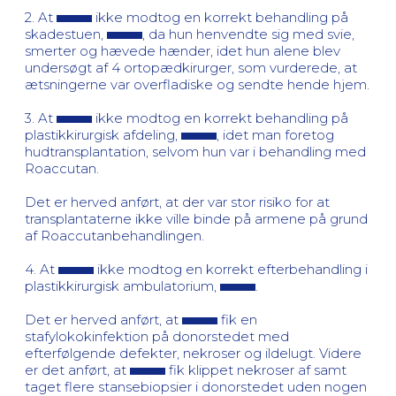
2. At
ikke modtog en korrekt behandling på
skadestuen,
, da hun henvendte sig med svie,
smerter og hævede hænder, idet hun alene blev
undersøgt af 4 ortopædkirurger, som vurderede, at
ætsningerne var overfladiske og sendte hende hjem.
3. At
ikke modtog en korrekt behandling på
plastikkirurgisk afdeling,
, idet man foretog
hudtransplantation, selvom hun var i behandling med
Roaccutan.
Det er herved anført, at der var stor risiko for at
transplantaterne ikke ville binde på armene på grund
af Roaccutanbehandlingen.
4. At
ikke modtog en korrekt efterbehandling i
plastikkirurgisk ambulatorium,
.
Det er herved anført, at
fik en
stafylokokinfektion på donorstedet med
efterfølgende defekter, nekroser og ildelugt. Videre
er det anført, at
fik klippet nekroser af samt
taget flere stansebiopsier i donorstedet uden nogen