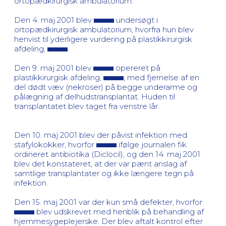
ortopædkirurgisk ambulatorium.
Den 4. maj 2001 blev
undersøgt i
ortopædkirurgisk ambulatorium, hvorfra hun blev
henvist til yderligere vurdering på plastikkirurgisk
afdeling,
.
Den 9. maj 2001 blev
opereret på
plastikkirurgisk afdeling,
, med fjernelse af en
del dødt væv (nekroser) på begge underarme og
pålægning af delhudstransplantat. Huden til
transplantatet blev taget fra venstre lår.
Den 10. maj 2001 blev der påvist infektion med
stafylokokker, hvorfor
ifølge journalen fik
ordineret antibiotika (Diclocil), og den 14. maj 2001
blev det konstateret, at der var pænt anslag af
samtlige transplantater og ikke længere tegn på
infektion.
Den 15. maj 2001 var der kun små defekter, hvorfor
blev udskrevet med henblik på behandling af
hjemmesygeplejerske. Der blev aftalt kontrol efter