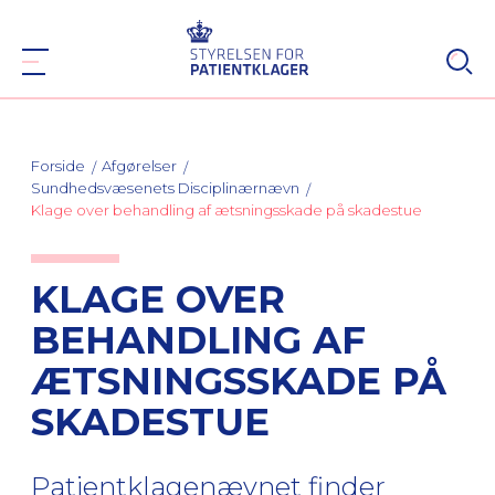
Forside
Afgørelser
Sundhedsvæsenets Disciplinærnævn
Klage over behandling af ætsningsskade på skadestue
KLAGE OVER
BEHANDLING AF
ÆTSNINGSSKADE PÅ
SKADESTUE
Patientklagenævnet finder