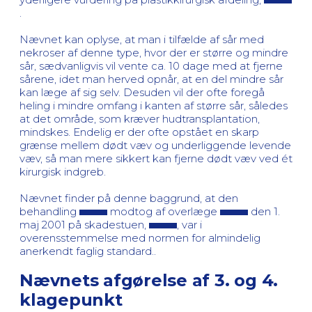
.
Nævnet kan oplyse, at man i tilfælde af sår med
nekroser af denne type, hvor der er større og mindre
sår, sædvanligvis vil vente ca. 10 dage med at fjerne
sårene, idet man herved opnår, at en del mindre sår
kan læge af sig selv. Desuden vil der ofte foregå
heling i mindre omfang i kanten af større sår, således
at det område, som kræver hudtransplantation,
mindskes. Endelig er der ofte opstået en skarp
grænse mellem dødt væv og underliggende levende
væv, så man mere sikkert kan fjerne dødt væv ved ét
kirurgisk indgreb.
Nævnet finder på denne baggrund, at den
behandling
modtog af overlæge
den 1.
maj 2001 på skadestuen,
, var i
overensstemmelse med normen for almindelig
anerkendt faglig standard..
Nævnets afgørelse af 3. og 4.
klagepunkt