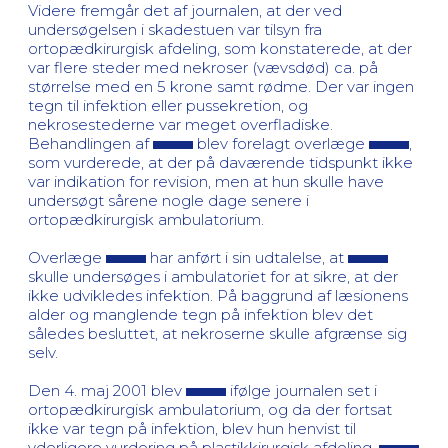
Videre fremgår det af journalen, at der ved
undersøgelsen i skadestuen var tilsyn fra
ortopædkirurgisk afdeling, som konstaterede, at der
var flere steder med nekroser (vævsdød) ca. på
størrelse med en 5 krone samt rødme. Der var ingen
tegn til infektion eller pussekretion, og
nekrosestederne var meget overfladiske.
Behandlingen af
blev forelagt overlæge
,
som vurderede, at der på daværende tidspunkt ikke
var indikation for revision, men at hun skulle have
undersøgt sårene nogle dage senere i
ortopædkirurgisk ambulatorium.
Overlæge
har anført i sin udtalelse, at
skulle undersøges i ambulatoriet for at sikre, at der
ikke udvikledes infektion. På baggrund af læsionens
alder og manglende tegn på infektion blev det
således besluttet, at nekroserne skulle afgrænse sig
selv.
Den 4. maj 2001 blev
ifølge journalen set i
ortopædkirurgisk ambulatorium, og da der fortsat
ikke var tegn på infektion, blev hun henvist til
yderligere vurdering på plastikkirurgisk afdeling,