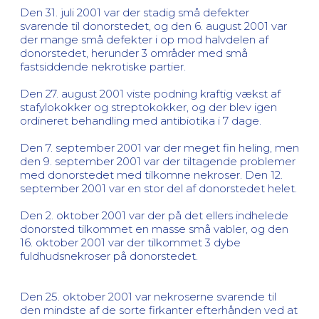
Den 31. juli 2001 var der stadig små defekter
svarende til donorstedet, og den 6. august 2001 var
der mange små defekter i op mod halvdelen af
donorstedet, herunder 3 områder med små
fastsiddende nekrotiske partier.
Den 27. august 2001 viste podning kraftig vækst af
stafylokokker og streptokokker, og der blev igen
ordineret behandling med antibiotika i 7 dage.
Den 7. september 2001 var der meget fin heling, men
den 9. september 2001 var der tiltagende problemer
med donorstedet med tilkomne nekroser. Den 12.
september 2001 var en stor del af donorstedet helet.
Den 2. oktober 2001 var der på det ellers indhelede
donorsted tilkommet en masse små vabler, og den
16. oktober 2001 var der tilkommet 3 dybe
fuldhudsnekroser på donorstedet.
Den 25. oktober 2001 var nekroserne svarende til
den mindste af de sorte firkanter efterhånden ved at