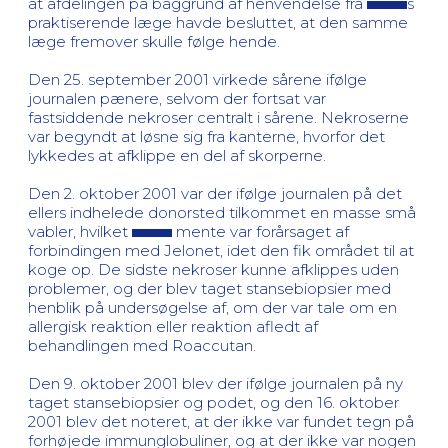
at afdelingen på baggrund af henvendelse fra
s
praktiserende læge havde besluttet, at den samme
læge fremover skulle følge hende.
Den 25. september 2001 virkede sårene ifølge
journalen pænere, selvom der fortsat var
fastsiddende nekroser centralt i sårene. Nekroserne
var begyndt at løsne sig fra kanterne, hvorfor det
lykkedes at afklippe en del af skorperne.
Den 2. oktober 2001 var der ifølge journalen på det
ellers indhelede donorsted tilkommet en masse små
vabler, hvilket
mente var forårsaget af
forbindingen med Jelonet, idet den fik området til at
koge op. De sidste nekroser kunne afklippes uden
problemer, og der blev taget stansebiopsier med
henblik på undersøgelse af, om der var tale om en
allergisk reaktion eller reaktion afledt af
behandlingen med Roaccutan.
Den 9. oktober 2001 blev der ifølge journalen på ny
taget stansebiopsier og podet, og den 16. oktober
2001 blev det noteret, at der ikke var fundet tegn på
forhøjede immunglobuliner, og at der ikke var nogen