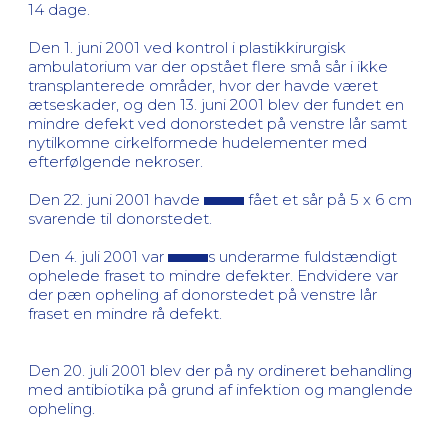
14 dage.
Den 1. juni 2001 ved kontrol i plastikkirurgisk
ambulatorium var der opstået flere små sår i ikke
transplanterede områder, hvor der havde været
ætseskader, og den 13. juni 2001 blev der fundet en
mindre defekt ved donorstedet på venstre lår samt
nytilkomne cirkelformede hudelementer med
efterfølgende nekroser.
Den 22. juni 2001 havde
fået et sår på 5 x 6 cm
svarende til donorstedet.
Den 4. juli 2001 var
s underarme fuldstændigt
ophelede fraset to mindre defekter. Endvidere var
der pæn opheling af donorstedet på venstre lår
fraset en mindre rå defekt.
Den 20. juli 2001 blev der på ny ordineret behandling
med antibiotika på grund af infektion og manglende
opheling.