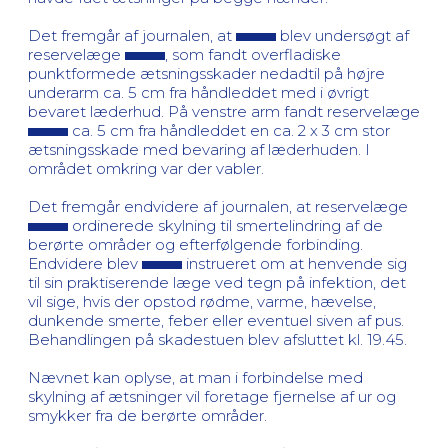
Det fremgår af journalen, at
blev undersøgt af
reservelæge
, som fandt overfladiske
punktformede ætsningsskader nedadtil på højre
underarm ca. 5 cm fra håndleddet med i øvrigt
bevaret læderhud. På venstre arm fandt reservelæge
ca. 5 cm fra håndleddet en ca. 2 x 3 cm stor
ætsningsskade med bevaring af læderhuden. I
området omkring var der vabler.
Det fremgår endvidere af journalen, at reservelæge
ordinerede skylning til smertelindring af de
berørte områder og efterfølgende forbinding.
Endvidere blev
instrueret om at henvende sig
til sin praktiserende læge ved tegn på infektion, det
vil sige, hvis der opstod rødme, varme, hævelse,
dunkende smerte, feber eller eventuel siven af pus.
Behandlingen på skadestuen blev afsluttet kl. 19.45.
Nævnet kan oplyse, at man i forbindelse med
skylning af ætsninger vil foretage fjernelse af ur og
smykker fra de berørte områder.