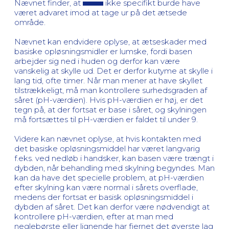
Nævnet finder, at
ikke specifikt burde have
været advaret imod at tage ur på det ætsede
område.
Nævnet kan endvidere oplyse, at ætseskader med
basiske opløsningsmidler er lumske, fordi basen
arbejder sig ned i huden og derfor kan være
vanskelig at skylle ud. Det er derfor kutyme at skylle i
lang tid, ofte timer. Når man mener at have skyllet
tilstrækkeligt, må man kontrollere surhedsgraden af
såret (pH-værdien). Hvis pH-værdien er høj, er det
tegn på, at der fortsat er base i såret, og skylningen
må fortsættes til pH-værdien er faldet til under 9.
Videre kan nævnet oplyse, at hvis kontakten med
det basiske opløsningsmiddel har været langvarig
f.eks. ved nedløb i handsker, kan basen være trængt i
dybden, når behandling med skylning begyndes. Man
kan da have det specielle problem, at pH-værdien
efter skylning kan være normal i sårets overflade,
medens der fortsat er basisk opløsningsmiddel i
dybden af såret. Det kan derfor være nødvendigt at
kontrollere pH-værdien, efter at man med
neglebørste eller lignende har fjernet det øverste lag