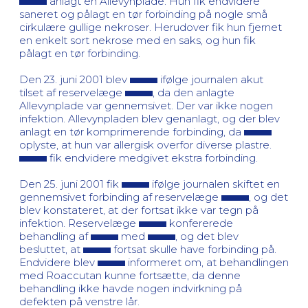
anlagt en Allevynplade. Hun fik endvidere
saneret og pålagt en tør forbinding på nogle små
cirkulære gullige nekroser. Herudover fik hun fjernet
en enkelt sort nekrose med en saks, og hun fik
pålagt en tør forbinding.
Den 23. juni 2001 blev
ifølge journalen akut
tilset af reservelæge
, da den anlagte
Allevynplade var gennemsivet. Der var ikke nogen
infektion. Allevynpladen blev genanlagt, og der blev
anlagt en tør komprimerende forbinding, da
oplyste, at hun var allergisk overfor diverse plastre.
fik endvidere medgivet ekstra forbinding.
Den 25. juni 2001 fik
ifølge journalen skiftet en
gennemsivet forbinding af reservelæge
, og det
blev konstateret, at der fortsat ikke var tegn på
infektion. Reservelæge
konfererede
behandling af
med
, og det blev
besluttet, at
fortsat skulle have forbinding på.
Endvidere blev
informeret om, at behandlingen
med Roaccutan kunne fortsætte, da denne
behandling ikke havde nogen indvirkning på
defekten på venstre lår.