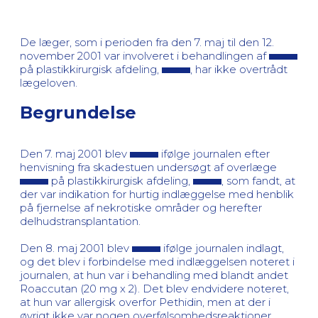
De læger, som i perioden fra den 7. maj til den 12.
november 2001 var involveret i behandlingen af
på plastikkirurgisk afdeling,
, har ikke overtrådt
lægeloven.
Begrundelse
Den 7. maj 2001 blev
ifølge journalen efter
henvisning fra skadestuen undersøgt af overlæge
på plastikkirurgisk afdeling,
, som fandt, at
der var indikation for hurtig indlæggelse med henblik
på fjernelse af nekrotiske områder og herefter
delhudstransplantation.
Den 8. maj 2001 blev
ifølge journalen indlagt,
og det blev i forbindelse med indlæggelsen noteret i
journalen, at hun var i behandling med blandt andet
Roaccutan (20 mg x 2). Det blev endvidere noteret,
at hun var allergisk overfor Pethidin, men at der i
øvrigt ikke var nogen overfølsomhedsreaktioner.