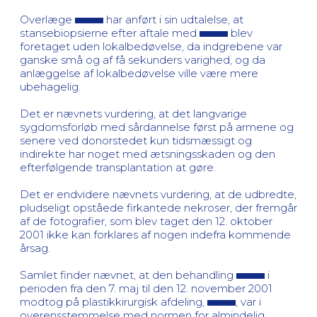
Overlæge
har anført i sin udtalelse, at
stansebiopsierne efter aftale med
blev
foretaget uden lokalbedøvelse, da indgrebene var
ganske små og af få sekunders varighed, og da
anlæggelse af lokalbedøvelse ville være mere
ubehagelig.
Det er nævnets vurdering, at det langvarige
sygdomsforløb med sårdannelse først på armene og
senere ved donorstedet kun tidsmæssigt og
indirekte har noget med ætsningsskaden og den
efterfølgende transplantation at gøre.
Det er endvidere nævnets vurdering, at de udbredte,
pludseligt opståede firkantede nekroser, der fremgår
af de fotografier, som blev taget den 12. oktober
2001 ikke kan forklares af nogen indefra kommende
årsag.
Samlet finder nævnet, at den behandling
i
perioden fra den 7. maj til den 12. november 2001
modtog på plastikkirurgisk afdeling,
, var i
overensstemmelse med normen for almindelig