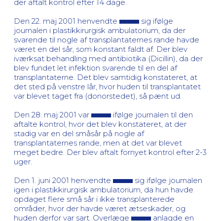
der aftalt kontrol efter 14 dage.
Den 22. maj 2001 henvendte
sig ifølge
journalen i plastikkirurgisk ambulatorium, da der
svarende til nogle af transplantaternes rande havde
været en del sår, som konstant faldt af. Der blev
iværksat behandling med antibiotika (Dicillin), da der
blev fundet let infektion svarende til en del af
transplantaterne. Det blev samtidig konstateret, at
det sted på venstre lår, hvor huden til transplantatet
var blevet taget fra (donorstedet), så pænt ud.
Den 28. maj 2001 var
ifølge journalen til den
aftalte kontrol, hvor det blev konstateret, at der
stadig var en del småsår på nogle af
transplantaternes rande, men at det var blevet
meget bedre. Der blev aftalt fornyet kontrol efter 2-3
uger.
Den 1. juni 2001 henvendte
sig ifølge journalen
igen i plastikkirurgisk ambulatorium, da hun havde
opdaget flere små sår i ikke transplanterede
områder, hvor der havde været ætseskader, og
huden derfor var sart. Overlæge
anlagde en