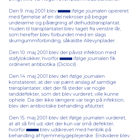
Den 9. maj 2001 blev
ifølge journalen opereret
med fjernelse af en del nekroser på begge
underarme og pålægning af delhudstransplantat.
Huden til transplantatet blev taget fra venstre lår,
som herefter blev forbundet med en slags
skumgummiforbinding, såkaldte Allevynplader.
Den 10. maj 2001 blev der påvist infektion med
stafylokokker, hvorfor
ifølge journalen fik
ordineret antibiotika (Diclocil).
Den 14. maj 2001 blev det ifølge journalen
konstateret, at der var pænt anslag af samtlige
transplantater, idet der få steder var nogle
randdefekter, som det blev vurderet, ville kunne
ophele. Da der ikke længere var tegn på infektion,
blev den antibiotiske behandling afsluttet.
Den 15. maj 2001 blev det ifølge journalen vurderet,
at alt så fint ud, idet der kun var små defekter,
hvorfor
blev udskrevet med henblik på
behandling af hjemmesygeplejerske. Endvidere blev