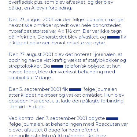
overfladisk pus, som blev afvasket, og der blev
pålagt en Allevyn forbinding.
Den 23. august 2001 var der ifølge journalen mange
nekrotiske områder spredt over hele donorstedet,
hvoraf det største var 4 x 1½ cm. Der var ikke tegn
på infektion. Donorstedet blev afvasket, og
fik
afklippet nekroser, hvoraf enkelte var dybe.
Den 27. august 2001 blev det noteret i journalen, at
podning havde vist kraftig vækst af stafylokokker og
streptokokker. Da
telefonisk oplyste, at hun
havde feber, blev der iværksat behandling med
antibiotika i 7 dage.
Den 3. september 2001 fik
ifølge journalen
atter klippet nekroser og vasket området. Hun blev
desuden instrueret i, at lade den pålagte forbinding
uberørt i 5 dage.
Ved kontrol den 7. september 2001 oplyste
ifølge journalen, at behandlingen med Roaccutan var
blevet afsluttet 8 dage forinden efter et
behandlingsforløb på 10 måneder. Det blev