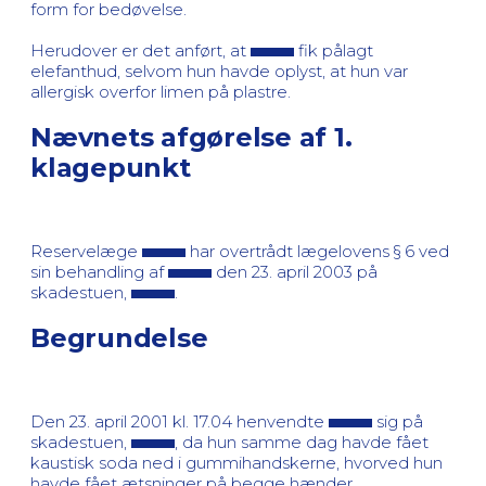
form for bedøvelse.
Herudover er det anført, at
fik pålagt
elefanthud, selvom hun havde oplyst, at hun var
allergisk overfor limen på plastre.
Nævnets afgørelse af 1.
klagepunkt
Reservelæge
har overtrådt lægelovens § 6 ved
sin behandling af
den 23. april 2003 på
skadestuen,
.
Begrundelse
Den 23. april 2001 kl. 17.04 henvendte
sig på
skadestuen,
, da hun samme dag havde fået
kaustisk soda ned i gummihandskerne, hvorved hun
havde fået ætsninger på begge hænder.