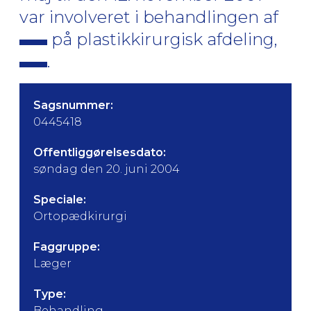
var involveret i behandlingen af
på plastikkirurgisk afdeling,
.
Sagsnummer:
0445418
Offentliggørelsesdato:
søndag den 20. juni 2004
Speciale:
Ortopædkirurgi
Faggruppe:
Læger
Type:
Behandling