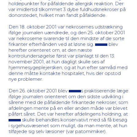
holdepunkter for påfaldende allergisk reaktion. Der
var imidlertid tilkommet 3 dybe fuldhudsnekroser på
donorstedet, hvilket man fandt påfaldende.
Den 18. oktober 2001 var nekrosernes udstrækning
ifølge journalen uændrede, og den 25. oktober 2001
var nekroserne svarende til den mindste af de sorte
firkanter efterhånden ved at løsne sig.
blev
herefter orienteret om, at den næste
kontrolundersøgelse først var planlagt til den 13.
november 2001, at hun dagligt skulle ses af
hjemmesygeplejersken, og at hun efter samråd med
denne måtte kontakte hospitalet, hvis der opstod
nye problemer.
Den 26. oktober 2001 blev
s praktiserende læge
ifølge journalen orienteret om den sidste udvikling i
sårene med de påfaldende firkantede nekroser, som
afdelingen mente på en eller anden måde var blevet
påført såret. Det var herefter afdelingens holdning, at
skulle behandles konservativt med så få besøg
i sygehusvæsenet som muligt, da man mente, at hun
tilføjede sig selv læsioner (var patomimiker).