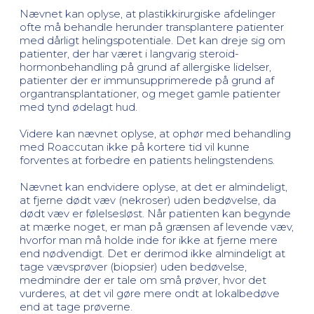
Nævnet kan oplyse, at plastikkirurgiske afdelinger
ofte må behandle herunder transplantere patienter
med dårligt helingspotentiale. Det kan dreje sig om
patienter, der har været i langvarig steroid-
hormonbehandling på grund af allergiske lidelser,
patienter der er immunsupprimerede på grund af
organtransplantationer, og meget gamle patienter
med tynd ødelagt hud.
Videre kan nævnet oplyse, at ophør med behandling
med Roaccutan ikke på kortere tid vil kunne
forventes at forbedre en patients helingstendens.
Nævnet kan endvidere oplyse, at det er almindeligt,
at fjerne dødt væv (nekroser) uden bedøvelse, da
dødt væv er følelsesløst. Når patienten kan begynde
at mærke noget, er man på grænsen af levende væv,
hvorfor man må holde inde for ikke at fjerne mere
end nødvendigt. Det er derimod ikke almindeligt at
tage vævsprøver (biopsier) uden bedøvelse,
medmindre der er tale om små prøver, hvor det
vurderes, at det vil gøre mere ondt at lokalbedøve
end at tage prøverne.