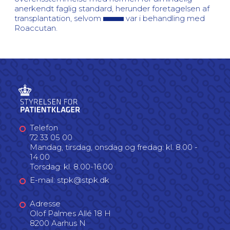
anerkendt faglig standard, herunder foretagelsen af
transplantation, selvom
var i behandling med
Roaccutan.
Telefon
72 33 05 00
Mandag, tirsdag, onsdag og fredag: kl. 8.00 -
14.00
Torsdag: kl. 8.00-16.00
E-mail: stpk@stpk.dk
Adresse
Olof Palmes Allé 18 H
8200 Aarhus N