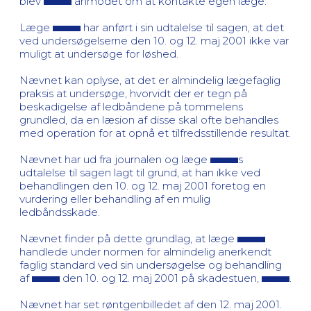
blev
anmodet om at kontakte egen læge.
Læge
har anført i sin udtalelse til sagen, at det
ved undersøgelserne den 10. og 12. maj 2001 ikke var
muligt at undersøge for løshed.
Nævnet kan oplyse, at det er almindelig lægefaglig
praksis at undersøge, hvorvidt der er tegn på
beskadigelse af ledbåndene på tommelens
grundled, da en læsion af disse skal ofte behandles
med operation for at opnå et tilfredsstillende resultat.
Nævnet har ud fra journalen og læge
s
udtalelse til sagen lagt til grund, at han ikke ved
behandlingen den 10. og 12. maj 2001 foretog en
vurdering eller behandling af en mulig
ledbåndsskade.
Nævnet finder på dette grundlag, at læge
handlede under normen for almindelig anerkendt
faglig standard ved sin undersøgelse og behandling
af
den 10. og 12. maj 2001 på skadestuen,
.
Nævnet har set røntgenbilledet af den 12. maj 2001.