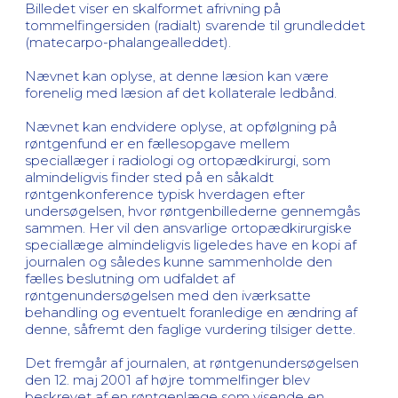
Billedet viser en skalformet afrivning på
tommelfingersiden (radialt) svarende til grundleddet
(matecarpo-phalangealleddet).
Nævnet kan oplyse, at denne læsion kan være
forenelig med læsion af det kollaterale ledbånd.
Nævnet kan endvidere oplyse, at opfølgning på
røntgenfund er en fællesopgave mellem
speciallæger i radiologi og ortopædkirurgi, som
almindeligvis finder sted på en såkaldt
røntgenkonference typisk hverdagen efter
undersøgelsen, hvor røntgenbillederne gennemgås
sammen. Her vil den ansvarlige ortopædkirurgiske
speciallæge almindeligvis ligeledes have en kopi af
journalen og således kunne sammenholde den
fælles beslutning om udfaldet af
røntgenundersøgelsen med den iværksatte
behandling og eventuelt foranledige en ændring af
denne, såfremt den faglige vurdering tilsiger dette.
Det fremgår af journalen, at røntgenundersøgelsen
den 12. maj 2001 af højre tommelfinger blev
beskrevet af en røntgenlæge som visende en