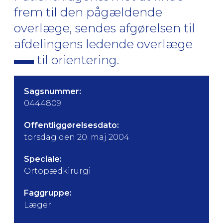
frem til den pågældende
overlæge, sendes afgørelsen til
afdelingens ledende overlæge
til orientering.
Sagsnummer:
0444809
Offentliggørelsesdato:
torsdag den 20. maj 2004
Speciale:
Ortopædkirurgi
Faggruppe:
Læger