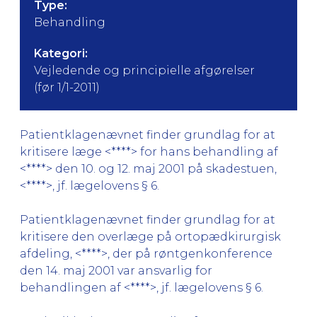
Type:
Behandling
Kategori:
Vejledende og principielle afgørelser
(før 1/1-2011)
Patientklagenævnet finder grundlag for at
kritisere læge <****> for hans behandling af
<****> den 10. og 12. maj 2001 på skadestuen,
<****>, jf. lægelovens § 6.
Patientklagenævnet finder grundlag for at
kritisere den overlæge på ortopædkirurgisk
afdeling, <****>, der på røntgenkonference
den 14. maj 2001 var ansvarlig for
behandlingen af <****>, jf. lægelovens § 6.