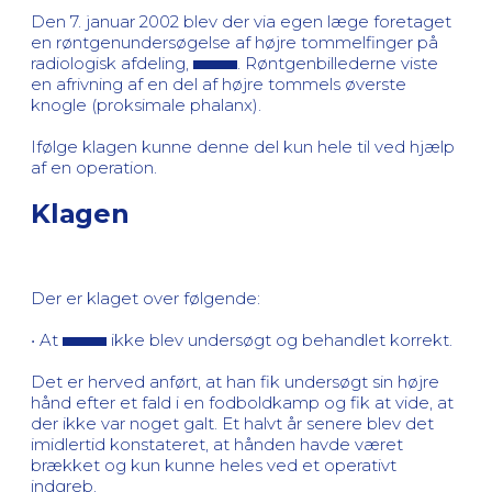
Den 7. januar 2002 blev der via egen læge foretaget
en røntgenundersøgelse af højre tommelfinger på
radiologisk afdeling,
. Røntgenbillederne viste
en afrivning af en del af højre tommels øverste
knogle (proksimale phalanx).
Ifølge klagen kunne denne del kun hele til ved hjælp
af en operation.
Klagen
Der er klaget over følgende:
• At
ikke blev undersøgt og behandlet korrekt.
Det er herved anført, at han fik undersøgt sin højre
hånd efter et fald i en fodboldkamp og fik at vide, at
der ikke var noget galt. Et halvt år senere blev det
imidlertid konstateret, at hånden havde været
brækket og kun kunne heles ved et operativt
indgreb.