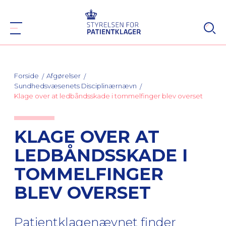
Forside
Afgørelser
Sundhedsvæsenets Disciplinærnævn
Klage over at ledbåndsskade i tommelfinger blev overset
KLAGE OVER AT
LEDBÅNDSSKADE I
TOMMELFINGER
BLEV OVERSET
Patientklagenævnet finder