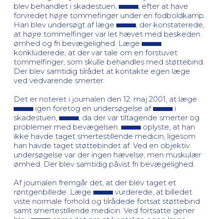
blev behandlet i skadestuen,
, efter at have
forvredet højre tommefinger under en fodboldkamp.
Han blev undersøgt af læge
, der konstaterede,
at højre tommelfinger var let hævet med beskeden
ømhed og fri bevægelighed. Læge
konkluderede, at der var tale om en forstuvet
tommelfinger, som skulle behandles med støttebind.
Der blev samtidig tilrådet at kontakte egen læge
ved vedvarende smerter.
Det er noteret i journalen den 12. maj 2001, at læge
igen foretog en undersøgelse af
i
skadestuen,
, da der var tiltagende smerter og
problemer med bevægelsen.
oplyste, at han
ikke havde taget smertestillende medicin, ligesom
han havde taget støttebindet af. Ved en objektiv
undersøgelse var der ingen hævelse, men muskulær
ømhed. Der blev samtidig påvist fri bevægelighed.
Af journalen fremgår det, at der blev taget et
røntgenbillede. Læge
vurderede, at billedet
viste normale forhold og tilrådede fortsat støttebind
samt smertestillende medicin. Ved fortsatte gener