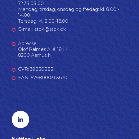
72 33 05 00
Mandag, tirsdag, onsdag og fredag: kl. 8.00 -
14.00
Torsdag: kl. 8.00-16.00
E-mail: stpk@stpk.dk
Adresse
Olof Palmes Allé 18 H
8200 Aarhus N
CVR: 39850885
EAN: 5798000363670
Følg os på LinkedIn
Linkedin profil