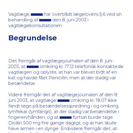
Vagtlæge
har overtrådt lægelovens § 6 ved sin
behandling af
den 8. juni 2003 i
vagtlægekonsultationen.
Begrundelse
Det fremgår af vagtlægejournalen af den 8. juni
2003, at
omkring kl. 17.12 telefonisk kontaktede
vagtlægen og oplyste, at han var blevet bidt af en
kat og havde fået Penicillin, men at der stadig var
betændelse.
Videre fremgår det af vagtlægejournalen af den 8.
juni 2003, at vagtlæge
omkring kl. 18.07 ikke
fandt tegn på betændelsesspredning i og omkring
lymfekar (lymfangit), at der stadig var betændelse i
fingeren/hånden, og at
fortsat burde tage
Dicillin 500 mg fire gange dagligt, og at han skulle
have armen i en slynge. Endvidere fremgår det, at