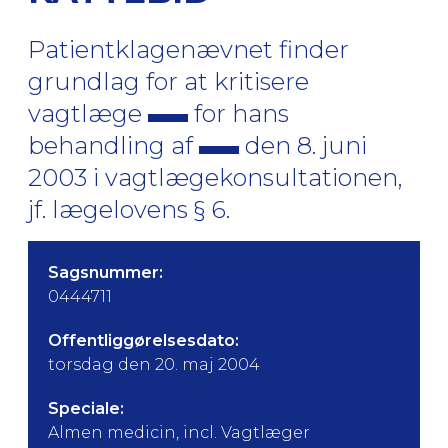
Patientklagenævnet finder
grundlag for at kritisere
vagtlæge
for hans
behandling af
den 8. juni
2003 i vagtlægekonsultationen,
jf. lægelovens § 6.
Sagsnummer:
0444711
Offentliggørelsesdato:
torsdag den 20. maj 2004
Speciale:
Almen medicin, incl. Vagtlæger