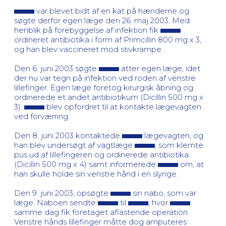
var blevet bidt af en kat på hænderne og
søgte derfor egen læge den 26. maj 2003. Med
henblik på forebyggelse af infektion fik
ordineret antibiotika i form af Primcillin 800 mg x 3,
og han blev vaccineret mod stivkrampe.
Den 6. juni 2003 søgte
atter egen læge, idet
der nu var tegn på infektion ved roden af venstre
lillefinger. Egen læge foretog kirurgisk åbning og
ordinerede et andet antibiotikum (Dicillin 500 mg x
3).
blev opfordret til at kontakte lægevagten
ved forværring.
Den 8. juni 2003 kontaktede
lægevagten, og
han blev undersøgt af vagtlæge
, som klemte
pus ud af lillefingeren og ordinerede antibiotika
(Dicillin 500 mg x 4) samt informerede
om, at
han skulle holde sin venstre hånd i en slynge.
Den 9. juni 2003, opsøgte
sin nabo, som var
læge. Naboen sendte
til
, hvor
samme dag fik foretaget aflastende operation.
Venstre hånds lillefinger måtte dog amputeres