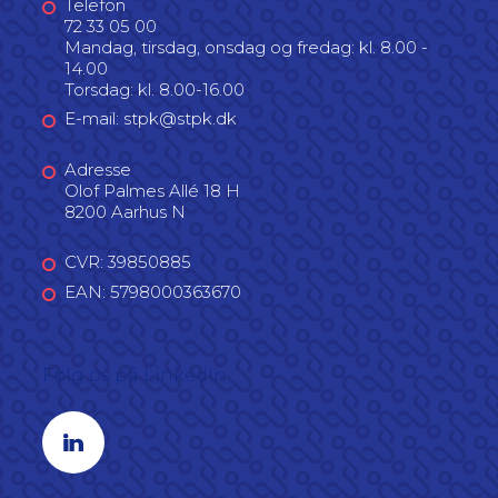
Telefon
72 33 05 00
Mandag, tirsdag, onsdag og fredag: kl. 8.00 -
14.00
Torsdag: kl. 8.00-16.00
E-mail: stpk@stpk.dk
Adresse
Olof Palmes Allé 18 H
8200 Aarhus N
CVR: 39850885
EAN: 5798000363670
Følg os på LinkedIn
Linkedin profil