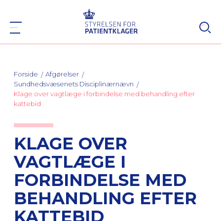
Forside
Afgørelser
Sundhedsvæsenets Disciplinærnævn
Klage over vagtlæge i forbindelse med behandling efter
kattebid
KLAGE OVER
VAGTLÆGE I
FORBINDELSE MED
BEHANDLING EFTER
KATTEBID