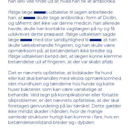
han selv ville finde ud af, hvad han fik af antibiotika.
Ifølge læge
s udtalelse til sagen anbefalede
han, at
skulle tage antibiotika i form af Dicillin,
og såfremt det ikke var denne medicin, han allerede
havde, skulle han kontakte vagtlægen på ny og få
udskrevet dette præparat. Ifølge udtalelsen sagde
læge
med stor sandsynlighed til
, at han
skulle sæbebehandle fingeren, og han skulle være
opmærksom på, at betændelsen ikke bredte sig.
Ifølge udtalelsen betød det, at lægen kunne klemme
betændelse ud af fingeren, at der var skabt afløb.
Det er nævnets opfattelse, at bidskader fra hund
eller kat skal behandles med ekstra opmærksomhed,
idet mundhulen og tænderne hos hunde og katte
huser bakterier, som kan være vanskelige at
behandle. Ved tegn på komplikationer eller forsatte
sårproblemer, er det nævnets opfattelse, at der skal
foretages genvurdering på lav tærskel. Dette gælder
ikke mindst skader i hånden, hvor de mange
samlede strukturer hurtigt kan komme i fare, hvis en
betændelsestilstand breder sig i dybden.