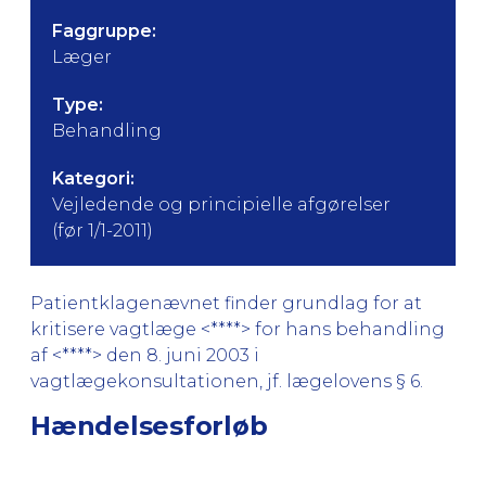
Faggruppe:
Læger
Type:
Behandling
Kategori:
Vejledende og principielle afgørelser
(før 1/1-2011)
Patientklagenævnet finder grundlag for at
kritisere vagtlæge <****> for hans behandling
af <****> den 8. juni 2003 i
vagtlægekonsultationen, jf. lægelovens § 6.
Hændelsesforløb