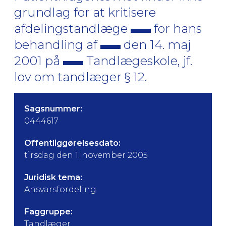
grundlag for at kritisere
afdelingstandlæge
for hans
behandling af
den 14. maj
2001 på
Tandlægeskole, jf.
lov om tandlæger § 12.
Sagsnummer:
0444617
Offentliggørelsesdato:
tirsdag den 1. november 2005
Juridisk tema:
Ansvarsfordeling
Faggruppe:
Tandlæger