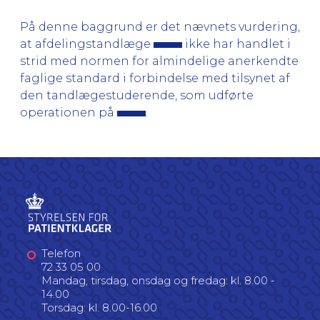
På denne baggrund er det nævnets vurdering,
at afdelingstandlæge
ikke har handlet i
strid med normen for almindelige anerkendte
faglige standard i forbindelse med tilsynet af
den tandlægestuderende, som udførte
operationen på
.
Telefon
72 33 05 00
Mandag, tirsdag, onsdag og fredag: kl. 8.00 -
14.00
Torsdag: kl. 8.00-16.00