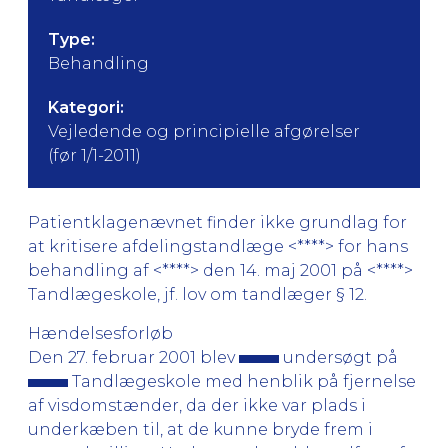
Type:
Behandling
Kategori:
Vejledende og principielle afgørelser
(før 1/1-2011)
Patientklagenævnet finder ikke grundlag for
at kritisere afdelingstandlæge <****> for hans
behandling af <****> den 14. maj 2001 på <****>
Tandlægeskole, jf. lov om tandlæger § 12.
Hændelsesforløb
Den 27. februar 2001 blev
undersøgt på
Tandlægeskole med henblik på fjernelse
af visdomstænder, da der ikke var plads i
underkæben til, at de kunne bryde frem i