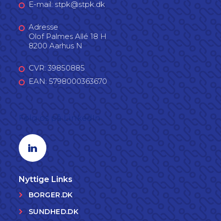
E-mail: stpk@stpk.dk
Adresse
Olof Palmes Allé 18 H
8200 Aarhus N
CVR: 39850885
EAN: 5798000363670
Følg os på LinkedIn
Linkedin profil
Nyttige Links
BORGER.DK
SUNDHED.DK