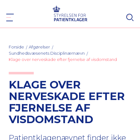
Forside
Afgørelser
Sundhedsvæsenets Disciplinærnævn
Klage over nerveskade efter fjernelse af visdomstand
KLAGE OVER
NERVESKADE EFTER
FJERNELSE AF
VISDOMSTAND
Patientklagenævnet finder ikke