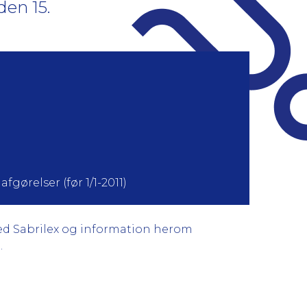
den 15.
fgørelser (før 1/1-2011)
med Sabrilex og information herom
.