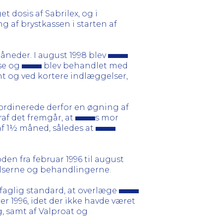
 dosis af Sabrilex, og i
g af brystkassen i starten af
neder. I august 1998 blev
se og
blev behandlet med
nt og ved kortere indlæggelser,
ordinerede derfor en øgning af
af det fremgår, at
s mor
 af 1½ måned, således at
ioden fra februar 1996 til august
elserne og behandlingerne.
faglig standard, at overlæge
 1996, idet der ikke havde været
, samt af Valproat og