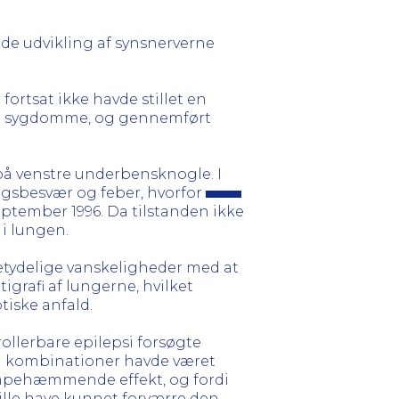
e udvikling af synsnerverne
ortsat ikke havde stillet en
ke sygdomme, og gennemført
på venstre underbensknogle. I
gsbesvær og feber, hvorfor
september 1996. Da tilstanden ikke
 i lungen.
betydelige vanskeligheder med at
grafi af lungerne, hvilket
tiske anfald.
ollerbare epilepsi forsøgte
 og kombinationer havde været
krampehæmmende effekt, og fordi
ille have kunnet forværre den