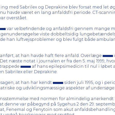
ing med Sabrilex og Deprakine blev forsat med let øget
 nu havde været en lang anfaldsfri periode. CT-scannin
ar overstået.
var velbefindende og anfaldsfri gennem mange må
ntgenundersøgelse viste dobbeltsidig lungebetændel
havde han luftvejsproblemer og blev fulgt både ambula
 anført, at han havde haft flere anfald. Overlæge
 næste notat i journalen er fra den 5. maj 1999, hvor
udtrappede
af hans epilepsimedicin til nul i løbet
en Sabrilex eller Deprakine.
il sagen, at han har kendt
siden juli 1995, og i per
iatriske og udviklingsmæssige aspekter af undersøg
verensstemmelse med normen for almindelig anerkendt 
at denne var påbegynd på Sygehus 2 den 29. september
ydrat, Fenemal og Fenytoin som akut anfaldsbehandling
 at undgå bivirkninger med spytflod.