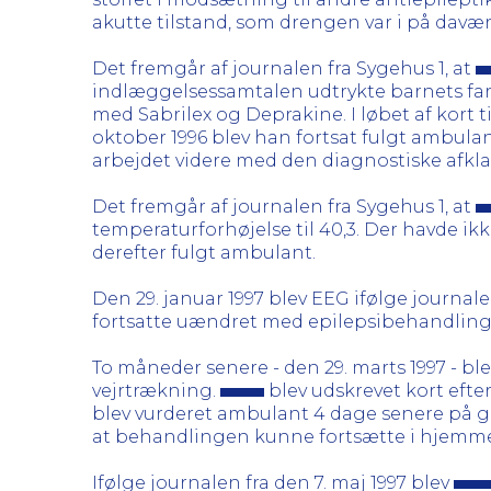
akutte tilstand, som drengen var i på davæ
Det fremgår af journalen fra Sygehus 1, at
indlæggelsessamtalen udtrykte barnets far, a
med Sabrilex og Deprakine. I løbet af kort 
oktober 1996 blev han fortsat fulgt ambula
arbejdet videre med den diagnostiske afkl
Det fremgår af journalen fra Sygehus 1, at
temperaturforhøjelse til 40,3. Der havde i
derefter fulgt ambulant.
Den 29. januar 1997 blev EEG ifølge journa
fortsatte uændret med epilepsibehandling
To måneder senere - den 29. marts 1997 - bl
vejrtrækning.
blev udskrevet kort eft
blev vurderet ambulant 4 dage senere på gr
at behandlingen kunne fortsætte i hjemme
Ifølge journalen fra den 7. maj 1997 blev