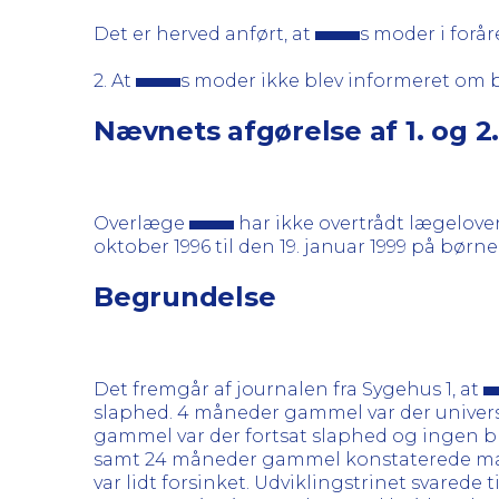
Det er herved anført, at
s moder i forår
2. At
s moder ikke blev informeret om bi
Nævnets afgørelse af 1. og 2
Overlæge
har ikke overtrådt lægelov
oktober 1996 til den 19. januar 1999 på børn
Begrundelse
Det fremgår af journalen fra Sygehus 1, at
slaphed. 4 måneder gammel var der univers
gammel var der fortsat slaphed og ingen 
samt 24 måneder gammel konstaterede man, 
var lidt forsinket. Udviklingstrinet svarede t