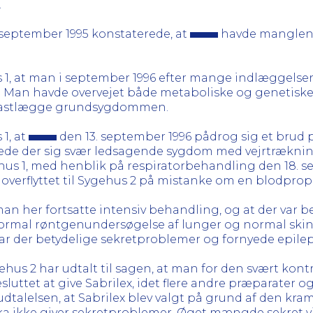
.
i september 1995 konstaterede, at
havde manglend
 1, at man i september 1996 efter mange indlæggelser f
. Man havde overvejet både metaboliske og genetis
 fastlægge grundsygdommen.
1, at
den 13. september 1996 pådrog sig et brud 
lede der sig svær ledsagende sygdom med vejrtræknin
ygehus 1, med henblik på respiratorbehandling den 18. 
 overflyttet til Sygehus 2 på mistanke om en blodprop
man her fortsatte intensiv behandling, og at der var 
normal røntgenundersøgelse af lunger og normal skinti
r der betydelige sekretproblemer og fornyede epilep
hus 2 har udtalt til sagen, at man for den svært kontr
sluttet at give Sabrilex, idet flere andre præparater
 udtalelsen, at Sabrilex blev valgt på grund af den 
ika ikke giver sekretproblemer. Øget mængde sekret v