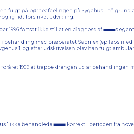
dslen fulgt på børneafdelingen på Sygehus 1 på grund 
glig lidt forsinket udvikling.
r 1996 fortsat ikke stillet en diagnose af
s egen
 i behandling med præparatet Sabrilex (epilepsimedic
Sygehus 1, og efter udskrivelsen blev han fulgt ambula
i foråret 1999 at trappe drengen ud af behandlingen med
hus 1 ikke behandlede
korrekt i perioden fra nove