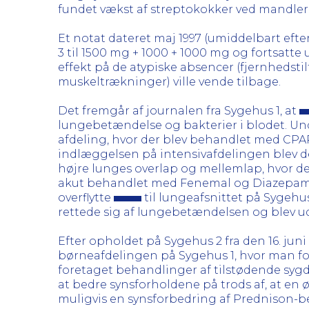
fundet vækst af streptokokker ved mandler
Et notat dateret maj 1997 (umiddelbart efte
3 til 1500 mg + 1000 + 1000 mg og fortsatt
effekt på de atypiske absencer (fjernhedstil
muskeltrækninger) ville vende tilbage.
Det fremgår af journalen fra Sygehus 1, at
lungebetændelse og bakterier i blodet. Un
afdeling, hvor der blev behandlet med CPA
indlæggelsen på intensivafdelingen blev d
højre lunges overlap og mellemlap, hvor der
akut behandlet med Fenemal og Diazepam m
overflytte
til lungeafsnittet på Sygehu
rettede sig af lungebetændelsen og blev ud
Efter opholdet på Sygehus 2 fra den 16. juni 1
børneafdelingen på Sygehus 1, hvor man fo
foretaget behandlinger af tilstødende syg
at bedre synsforholdene på trods af, at en 
muligvis en synsforbedring af Prednison-