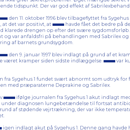
rende tidspunkt. Der var god effekt af Sabrilexbehand
den 11. oktober 1996 blev tilbageflyttet fra Sygehus
t det var positivt, at
havde fået det bedre på d
tid klarede drengen op efter det svære sygdomsforløb.
nt og var anfaldsfri på behandlingen med Sabrilex og 
aring af barnets grundsygdom.
den 9. januar 1997 blev indlagt på grund af et kra
kke været kramper siden sidste indlæggelse.
var k
len fra Sygehus 1 fundet svært abnormt som udtryk for
en med præparaterne Deprakine og Sabrilex.
ev
ifølge journalen fra Sygehus 1 akut indlagt me
er under diagnosen lungebetændelse til fortsat antib
und af stødende vejrtrækning, der var ikke temperatur
t.
igen indlagt akut på Sygehus 1. Denne gang havde 