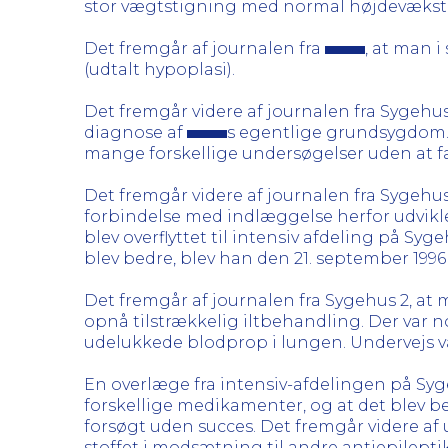
stor vægtstigning med normal højdevækst
Det fremgår af journalen fra
, at man 
(udtalt hypoplasi).
Det fremgår videre af journalen fra Sygehus
diagnose af
s egentlige grundsygdom
mange forskellige undersøgelser uden at
Det fremgår videre af journalen fra Sygehus 
forbindelse med indlæggelse herfor udvik
blev overflyttet til intensiv afdeling på S
blev bedre, blev han den 21. september 1996
Det fremgår af journalen fra Sygehus 2, at 
opnå tilstrækkelig iltbehandling. Der var 
udelukkede blodprop i lungen. Undervejs va
En overlæge fra intensiv-afdelingen på Syge
forskellige medikamenter, og at det blev be
forsøgt uden succes. Det fremgår videre af
stoffet i modsætning til andre antiepilept