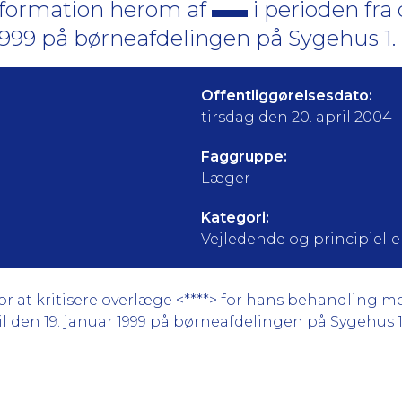
nformation herom af
i perioden fra 
 1999 på børneafdelingen på Sygehus 1.
Offentliggørelsesdato:
tirsdag den 20. april 2004
Faggruppe:
Læger
Kategori:
Vejledende og principielle a
or at kritisere overlæge <****> for hans behandling 
 til den 19. januar 1999 på børneafdelingen på Sygehus 1