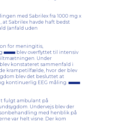
ingen med Sabrilex fra 1000 mg x
 at Sabrilex havde haft bedst
ald (anfald uden
ion for meningitis,
og
blev overflyttet til intensiv
å iltmætningen. Under
 blev konstateret sammenfald i
ede krampetilfælde, hvor der blev
dom blev det besluttet at
 og kontinuerlig EEG måling.
at fulgt ambulant på
rundsygdom. Undervejs blev der
dnisonbehandling med henblik på
erne var helt visne. Der kom