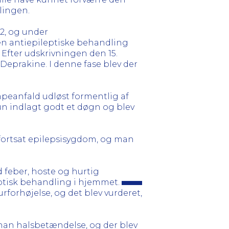
lingen.
 2, og under
en antiepileptiske behandling
 Efter udskrivningen den 15.
Deprakine. I denne fase blev der
mpeanfald udløst formentlig af
un indlagt godt et døgn og blev
 fortsat epilepsisygdom, og man
d feber, hoste og hurtig
iotisk behandling i hjemmet.
forhøjelse, og det blev vurderet,
han halsbetændelse, og der blev