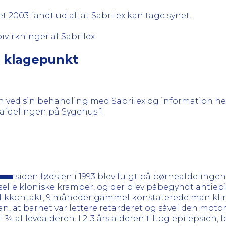
et 2003 fandt ud af, at Sabrilex kan tage synet.
virkninger af Sabrilex.
. klagepunkt
en ved sin behandling med Sabrilex og information h
eafdelingen på Sygehus 1.
siden fødslen i 1993 blev fulgt på børneafdelinge
elle kloniske kramper, og der blev påbegyndt antiep
blikkontakt, 9 måneder gammel konstaterede man kli
at barnet var lettere retarderet og såvel den motor
il ¾ af levealderen. I 2-3 års alderen tiltog epilepsien