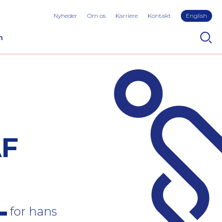
Nyheder
Om os
Karriere
Kontakt
English
n
AF
for hans