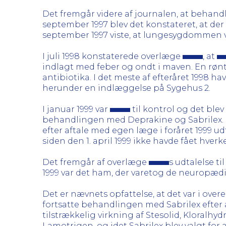
Det fremgår videre af journalen, at behandl
september 1997 blev det konstateret, at der
september 1997 viste, at lungesygdommen v
I juli 1998 konstaterede overlæge
, at
indlagt med feber og ondt i maven. En rø
antibiotika. I det meste af efteråret 1998 
herunder en indlæggelse på Sygehus 2.
I januar 1999 var
til kontrol og det blev
behandlingen med Deprakine og Sabrilex. Det
efter aftale med egen læge i foråret 1999 
siden den 1. april 1999 ikke havde fået hverk
Det fremgår af overlæge
s udtalelse t
1999 var det ham, der varetog de neuropæd
Det er nævnets opfattelse, at det var i o
fortsatte behandlingen med Sabrilex efter 
tilstrækkelig virkning af Stesolid, Kloralh
Lamotrigen, og idet Sabrilex blev valgt for