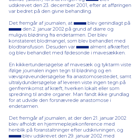
udskrevet den 23. december 2001, efter at afføringen
var bedret på den givne behandling.
Det fremgår af journalen, at
blev genindlagt på
den 2. januar 2002 på grund af diarre og
muligvis blødning fra endetarmen. Der blev
konstateret blodmangel, som blev behandlet med
blodtransfusion. Desuden var
alment afkræftet
og blev behandlet med fødesonde i mavesækken.
En kikkertundersøgelse af mavesæk og tyktarm viste
ifølge journalen ingen tegn til blødning og en
vævsprøveundersøgelse fra anastomosestedet, samt
ultralydundersøgelse af leveren viste ingen tegn på
genfremkomst af kræft, hverken lokalt eller som
spredning til andre organer. Man fandt ikke grundlag
for at udvide den forsnævrede anastomose i
endetarmen.
Det fremgår af journalen, at der den 21. januar 2002
blev afholdt en hjemmeplejekonference med
henblik på foranstaltninger efter udskrivningen, og
blev udskrevet den 29. januar 2002 med