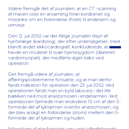
Videre fremgår det af journalen, at en CT -scanning
af maven viste en ansamling foran korsbenet og
mistanke om en forbindelse (fistel) til endetarm og
urinveje.
Den 12. juli 2002 var der ifølge journalen tilsyn af
hjertelæge (kardiolog), der efter undersøgelser, med
blandt andet ekkocardiografi, konkluderede, at
havde en moderat til svær hjertesygdom (dilateret
cardiomyopati), der medførte øget risiko ved
operation.
Det fremgå videre af journalen, at
afføringsproblemerne fortsatte, og at man derfor
fandt indikation for operation den 23. juli 2002. Ved
operationen fandt man en byld (absces) i det lille
bækken ned mod anastomosen i endetarmen. Ved
operationen fjernede man endvidere 10 cm af den S-
formede del af tyktarmen ovenfor anastomosen, og
der blev anlagt en forbindelse (stomi) mellem den S-
formede del af tyktarmen og huden.
Mikroskopi af det fjernede væv viste efterfølgende