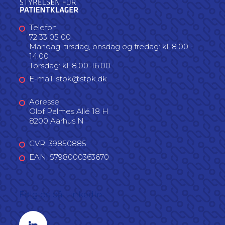
Telefon
72 33 05 00
Mandag, tirsdag, onsdag og fredag: kl. 8.00 -
14.00
Torsdag: kl. 8.00-16.00
E-mail: stpk@stpk.dk
Adresse
Olof Palmes Allé 18 H
8200 Aarhus N
CVR: 39850885
EAN: 5798000363670
Følg os på LinkedIn
Linkedin profil