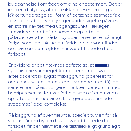
bylddannelse i området omkring endetarmen. Det er
imidlertid atypisk, at dette ikke præsenterer sig ved
kikkertundersøgelse i form af betændelsesmateriale
(pus), eller at der ved røntgenundersøgelse påvises
en større kavitet med udgangspunkt i lækagen.
Endvidere er det efter nævnets opfattelses
påfaldende, at en sådan bylddannelse har et så langt
forløb som i det aktuelle tilfælde, og nævnet finder
det tvivlsomt om bylden har været til stede i hele
forløbet.
Endvidere er det nævntes opfattelse, at
s
sygehistorie var meget kompliceret med svær
arteriosklerotisk sygdomsbaggrund (opereret for
aortaaneurysme - amputeret svarende til en tå), og
senere fået påvist tidligere infarkter i cerebrum med
hemipareser, hvilket var forhold, som efter nævnets
opfattelse har medvirket til at gøre det samlede
sygdomsbillede komplekst.
På baggrund af ovennævnte, specielt tvivlen for så
vidt angår om bylden havde været til stede i hele
forløbet, finder nævnet ikke tilstrækkeligt grundlag til