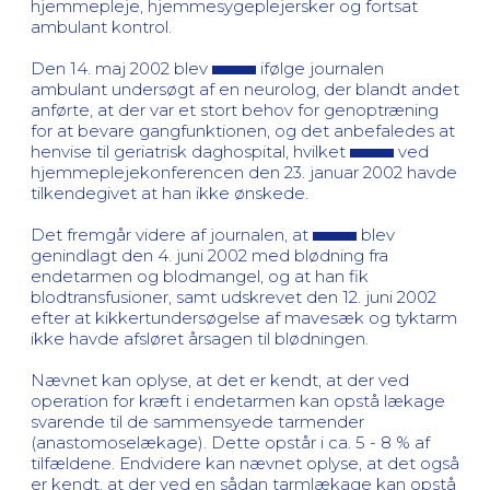
hjemmepleje, hjemmesygeplejersker og fortsat
ambulant kontrol.
Den 14. maj 2002 blev
ifølge journalen
ambulant undersøgt af en neurolog, der blandt andet
anførte, at der var et stort behov for genoptræning
for at bevare gangfunktionen, og det anbefaledes at
henvise til geriatrisk daghospital, hvilket
ved
hjemmeplejekonferencen den 23. januar 2002 havde
tilkendegivet at han ikke ønskede.
Det fremgår videre af journalen, at
blev
genindlagt den 4. juni 2002 med blødning fra
endetarmen og blodmangel, og at han fik
blodtransfusioner, samt udskrevet den 12. juni 2002
efter at kikkertundersøgelse af mavesæk og tyktarm
ikke havde afsløret årsagen til blødningen.
Nævnet kan oplyse, at det er kendt, at der ved
operation for kræft i endetarmen kan opstå lækage
svarende til de sammensyede tarmender
(anastomoselækage). Dette opstår i ca. 5 - 8 % af
tilfældene. Endvidere kan nævnet oplyse, at det også
er kendt, at der ved en sådan tarmlækage kan opstå