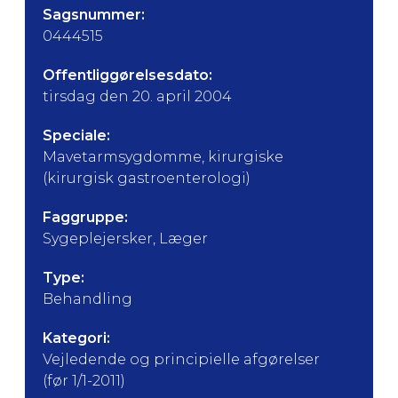
Sagsnummer:
0444515
Offentliggørelsesdato:
tirsdag den 20. april 2004
Speciale:
Mavetarmsygdomme, kirurgiske
(kirurgisk gastroenterologi)
Faggruppe:
Sygeplejersker, Læger
Type:
Behandling
Kategori:
Vejledende og principielle afgørelser
(før 1/1-2011)