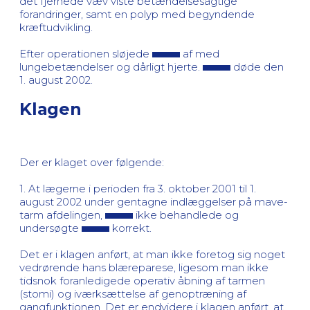
det fjernede væv viste betændelsesagtige
forandringer, samt en polyp med begyndende
kræftudvikling.
Efter operationen sløjede
af med
lungebetændelser og dårligt hjerte.
døde den
1. august 2002.
Klagen
Der er klaget over følgende:
1. At lægerne i perioden fra 3. oktober 2001 til 1.
august 2002 under gentagne indlæggelser på mave-
tarm afdelingen,
ikke behandlede og
undersøgte
korrekt.
Det er i klagen anført, at man ikke foretog sig noget
vedrørende hans blæreparese, ligesom man ikke
tidsnok foranledigede operativ åbning af tarmen
(stomi) og iværksættelse af genoptræning af
gangfunktionen. Det er endvidere i klagen anført, at