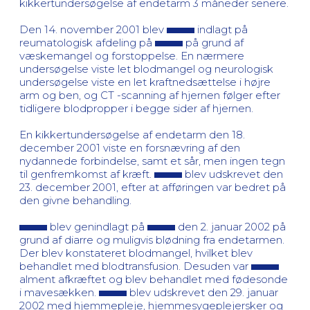
kikkertundersøgelse af endetarm 3 måneder senere.
Den 14. november 2001 blev
indlagt på
reumatologisk afdeling på
på grund af
væskemangel og forstoppelse. En nærmere
undersøgelse viste let blodmangel og neurologisk
undersøgelse viste en let kraftnedsættelse i højre
arm og ben, og CT -scanning af hjernen følger efter
tidligere blodpropper i begge sider af hjernen.
En kikkertundersøgelse af endetarm den 18.
december 2001 viste en forsnævring af den
nydannede forbindelse, samt et sår, men ingen tegn
til genfremkomst af kræft.
blev udskrevet den
23. december 2001, efter at afføringen var bedret på
den givne behandling.
blev genindlagt på
den 2. januar 2002 på
grund af diarre og muligvis blødning fra endetarmen.
Der blev konstateret blodmangel, hvilket blev
behandlet med blodtransfusion. Desuden var
alment afkræftet og blev behandlet med fødesonde
i mavesækken.
blev udskrevet den 29. januar
2002 med hjemmepleje, hjemmesygeplejersker og