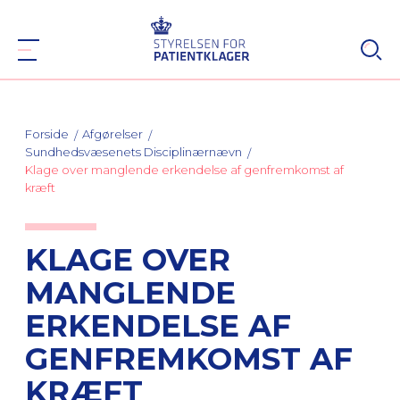
Forside
Afgørelser
Sundhedsvæsenets Disciplinærnævn
Klage over manglende erkendelse af genfremkomst af
kræft
KLAGE OVER
MANGLENDE
ERKENDELSE AF
GENFREMKOMST AF
KRÆFT