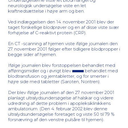
Undersøgelserne viste let blodmangel og
neurologisk undersøgelse viste en let
kraftnedsættelse i højre arm og ben.
Ved indlæggelsen den 14. november 2001 blev der
taget forskellige blodprøver og en af disse viste svær
forhøjelse af C-reaktivt protein (CRP).
En CT -scanning af hjernen viste ifølge journalen den
27. november 2001 følger efter tidligere blodpropper i
begge sider af hjernen.
Ifølge journalen blev forstoppelsen behandlet med
afføringsmidler og i øvrigt blev
behandlet med
blodtransfusion og jerntabletter, og for smerter i
højre side med tabletter (Saroten, Noritren).
Der blev ifølge journalen af den 27. november 2001
planlagt ultralydsundersøgelse af halskar og videre
udredning af dette problem i apopleksiklinikkens
ambulatorium. (Den 4. februar 2002 blev denne
ultralydsundersøgelse foretaget og viste 50 til 79 %
forsnævring af den venstre pulsåre til hjernen).