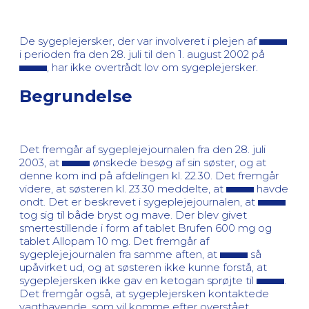
De sygeplejersker, der var involveret i plejen af
i perioden fra den 28. juli til den 1. august 2002 på
, har ikke overtrådt lov om sygeplejersker.
Begrundelse
Det fremgår af sygeplejejournalen fra den 28. juli
2003, at
ønskede besøg af sin søster, og at
denne kom ind på afdelingen kl. 22.30. Det fremgår
videre, at søsteren kl. 23.30 meddelte, at
havde
ondt. Det er beskrevet i sygeplejejournalen, at
tog sig til både bryst og mave. Der blev givet
smertestillende i form af tablet Brufen 600 mg og
tablet Allopam 10 mg. Det fremgår af
sygeplejejournalen fra samme aften, at
så
upåvirket ud, og at søsteren ikke kunne forstå, at
sygeplejersken ikke gav en ketogan sprøjte til
.
Det fremgår også, at sygeplejersken kontaktede
vagthavende, som vil komme efter overstået