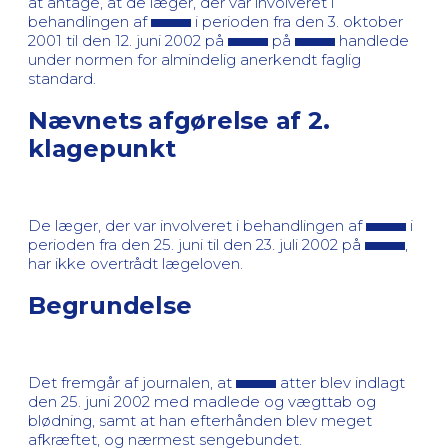
at antage, at de læger, der var involveret i
behandlingen af
i perioden fra den 3. oktober
2001 til den 12. juni 2002 på
på
handlede
under normen for almindelig anerkendt faglig
standard.
Nævnets afgørelse af 2.
klagepunkt
De læger, der var involveret i behandlingen af
i
perioden fra den 25. juni til den 23. juli 2002 på
,
har ikke overtrådt lægeloven.
Begrundelse
Det fremgår af journalen, at
atter blev indlagt
den 25. juni 2002 med madlede og vægttab og
blødning, samt at han efterhånden blev meget
afkræftet, og nærmest sengebundet.