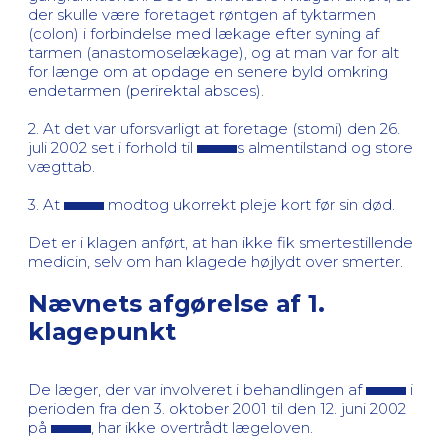
der skulle være foretaget røntgen af tyktarmen
(colon) i forbindelse med lækage efter syning af
tarmen (anastomoselækage), og at man var for alt
for længe om at opdage en senere byld omkring
endetarmen (perirektal absces).
2. At det var uforsvarligt at foretage (stomi) den 26.
juli 2002 set i forhold til
s almentilstand og store
vægttab.
3. At
modtog ukorrekt pleje kort før sin død.
Det er i klagen anført, at han ikke fik smertestillende
medicin, selv om han klagede højlydt over smerter.
Nævnets afgørelse af 1.
klagepunkt
De læger, der var involveret i behandlingen af
i
perioden fra den 3. oktober 2001 til den 12. juni 2002
på
, har ikke overtrådt lægeloven.