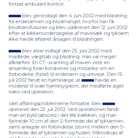
fortsat ambulant kontrol.
blev genindlagt den 4. juni 2002 med blødning
fra endetarmen og blodmangel, hvorfor han fik
blodtransfusioner og blev udskrevet den 12. juni 2002
efter at kikkertundersøgelse af mavesæk og tyktarm
ikke havde afsløret årsagen til blødningen.
blev atter indlagt den 25. juni 2002 med
madlede, vægttab og blødning. Han var meget
afkræftet. En CT -scanning af maven viste en
ansamling foran korsbenet og mistanke om en
forbindelse (fistel) til endetarm og urinveje. Den 15.
juli 2002 fandt en hjertelæge, at
havde en
moderat til svær hjertesygdom, der medførte øget
risiko ved operation.
Idet afføringsproblemerne fortsatte, blev
opereret den 23. juli 2002. Ved operationen fandt
man en byld (absces) i det lille bækken, og man
fjernede 10 cm af den S-formede del af tyktarmen,
samt anlagde en forbindelse (stomi) mellem den S-
formede del af tyktarmen og huden. Mikroskopi af