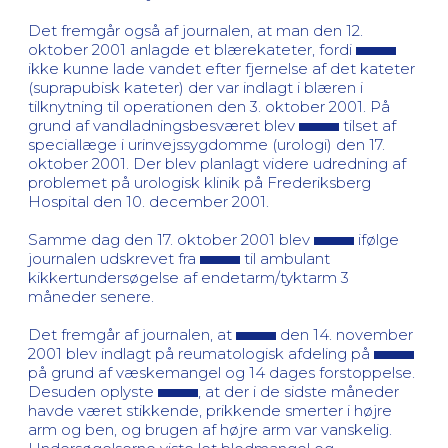
Det fremgår også af journalen, at man den 12.
oktober 2001 anlagde et blærekateter, fordi
ikke kunne lade vandet efter fjernelse af det kateter
(suprapubisk kateter) der var indlagt i blæren i
tilknytning til operationen den 3. oktober 2001. På
grund af vandladningsbesværet blev
tilset af
speciallæge i urinvejssygdomme (urologi) den 17.
oktober 2001. Der blev planlagt videre udredning af
problemet på urologisk klinik på Frederiksberg
Hospital den 10. december 2001.
Samme dag den 17. oktober 2001 blev
ifølge
journalen udskrevet fra
til ambulant
kikkertundersøgelse af endetarm/tyktarm 3
måneder senere.
Det fremgår af journalen, at
den 14. november
2001 blev indlagt på reumatologisk afdeling på
på grund af væskemangel og 14 dages forstoppelse.
Desuden oplyste
, at der i de sidste måneder
havde været stikkende, prikkende smerter i højre
arm og ben, og brugen af højre arm var vanskelig.