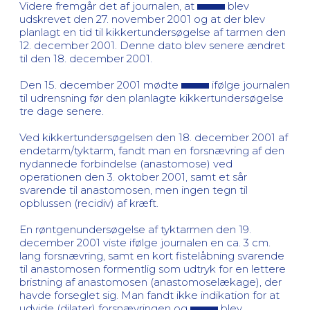
Videre fremgår det af journalen, at
blev
udskrevet den 27. november 2001 og at der blev
planlagt en tid til kikkertundersøgelse af tarmen den
12. december 2001. Denne dato blev senere ændret
til den 18. december 2001.
Den 15. december 2001 mødte
ifølge journalen
til udrensning før den planlagte kikkertundersøgelse
tre dage senere.
Ved kikkertundersøgelsen den 18. december 2001 af
endetarm/tyktarm, fandt man en forsnævring af den
nydannede forbindelse (anastomose) ved
operationen den 3. oktober 2001, samt et sår
svarende til anastomosen, men ingen tegn til
opblussen (recidiv) af kræft.
En røntgenundersøgelse af tyktarmen den 19.
december 2001 viste ifølge journalen en ca. 3 cm.
lang forsnævring, samt en kort fistelåbning svarende
til anastomosen formentlig som udtryk for en lettere
bristning af anastomosen (anastomoselækage), der
havde forseglet sig. Man fandt ikke indikation for at
udvide (dilater) forsnævringen og
blev