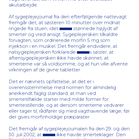
akutarbejde.
Af sygeplejejournal fra den efterfølgende nattevagt
fremgår det, at søsteren 10 minutter over midnat
ringede fra stuen, idet
stønnede højlydt af
smerter og vred ansigt. Sygeplejersken tilkaldte
forvagten, som ordinerede morfin 5 mg som
injektion i en muskel. Det fremgår endvidere, at
natsygeplejersken forklarede
s søster, at
aftensygeplejersken ikke havde skønnet, at
smerterne var så voldsomme, og at hun ville afvente
virkningen af de givne tabletter.
Det er nævnets opfattelse, at det er i
overensstemmelse med normen for almindelig
anerkendt faglig standard, at man ved
smertetilfælde starter med milde former for
smertestillende, og at dersom smerterne vedvarer
eller tager til, rådfører sig med vagthavende læge, før
der gives morfinholdige præparater.
Det fremgår af sygeplejejournalen fra den 29. og den
30. juli 2002, at
ikke havde smerteklager. Den