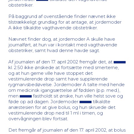
obstetriker.
På baggrund af ovenstående finder nævnet ikke
tilstrækkeligt grundlag for at antage, at jordemoder
A ikke tilkaldte vagthavende obstetriker.
Nævnet finder dog, at jordemoder A skulle have
journalført, at hun var i kontakt med vagthavende
obstetriker, samt hvad denne havde sagt.
Af journalen af den 17. april 2002 fremgår det, at
kl. 2.50 ikke ønskede at fortsætte med smerterne,
og at hun gerne ville have stoppet det
vestimulerende drop samt have supplerende
rygmarvsbedøvelse. Jordemoder A talte med hende
om medicinsk igangsættelse af fødslen (p.p. med.),
men
fastholdt sit ønske, hun ville helst sove og
føde op ad dagen. Jordemoder
tilkaldte
anæstesien for at give bolus, og hun skruede det
vestimulerende drop ned til 1 ml i timen, og
overvågningen blev fortsat.
Det fremgår af journalen af den 17. april 2002, at bolus