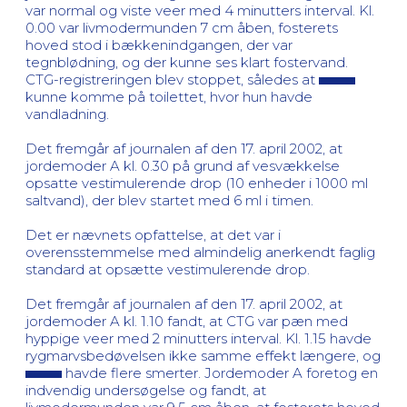
var normal og viste veer med 4 minutters interval. Kl.
0.00 var livmodermunden 7 cm åben, fosterets
hoved stod i bækkenindgangen, der var
tegnblødning, og der kunne ses klart fostervand.
CTG-registreringen blev stoppet, således at
kunne komme på toilettet, hvor hun havde
vandladning.
Det fremgår af journalen af den 17. april 2002, at
jordemoder A kl. 0.30 på grund af vesvækkelse
opsatte vestimulerende drop (10 enheder i 1000 ml
saltvand), der blev startet med 6 ml i timen.
Det er nævnets opfattelse, at det var i
overensstemmelse med almindelig anerkendt faglig
standard at opsætte vestimulerende drop.
Det fremgår af journalen af den 17. april 2002, at
jordemoder A kl. 1.10 fandt, at CTG var pæn med
hyppige veer med 2 minutters interval. Kl. 1.15 havde
rygmarvsbedøvelsen ikke samme effekt længere, og
havde flere smerter. Jordemoder A foretog en
indvendig undersøgelse og fandt, at