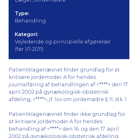
Type:
Behandling
Kategori:
Vejledende og principielle afgørelser
(før 1/1-2011)
Patientklagenævnet finder grundlag for at
kritisere jordemoder A for hendes
journalføring af behandlingen af <****> den 17.
april 2002 på gynækologisk-obstetrisk
afdeling, <****>, jf. lov om jordemødre § 11, stk. 1.
Patientklagenævnet finder ikke grundlag for
at kritisere jordemoder A for hendes
behandling af <****> den 16. og den 17. april
2002 på gynækologisk-obstetrisk afdeling,