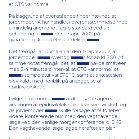
at CTG var normal.
På baggrund af ovenstående finder nævnet, at
jordemoder A har handlet i overensstemmelse med
almindelig anerkendt faglig standard ved sin
behandling af
den 17. april 2002 på
gynækologisk-obstetrisk afdeling,
.
Det fremgår af journalen af den 17. april 2002, at
jordemoder
overtog
s forløb kl. 7.50. Af
samme notat fremgår det, at
havde småveer
med 3-4 minutters interval, at CTG var normal, at
s temperatur var 37,8˚C, samt at anæstesien
blev kaldt med henblik på anlæggelse af
epiduralblokade.
Ifølge jordemoder
s udtalelse til sagen var
virkningen af epiduralblokaden ikke som ønsket, og
da jordemoder
skulle forsøge at få forløbet
videre, konfererede hun med den vagthavende
læge ved den vanlige morgenkonference kl. 8.45.
Den vagthavende læge lagde herefter en plan.