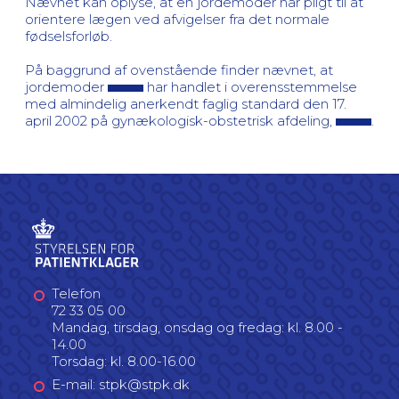
Nævnet kan oplyse, at en jordemoder har pligt til at
orientere lægen ved afvigelser fra det normale
fødselsforløb.
På baggrund af ovenstående finder nævnet, at
jordemoder
har handlet i overensstemmelse
med almindelig anerkendt faglig standard den 17.
april 2002 på gynækologisk-obstetrisk afdeling,
.
Telefon
72 33 05 00
Mandag, tirsdag, onsdag og fredag: kl. 8.00 -
14.00
Torsdag: kl. 8.00-16.00
E-mail: stpk@stpk.dk