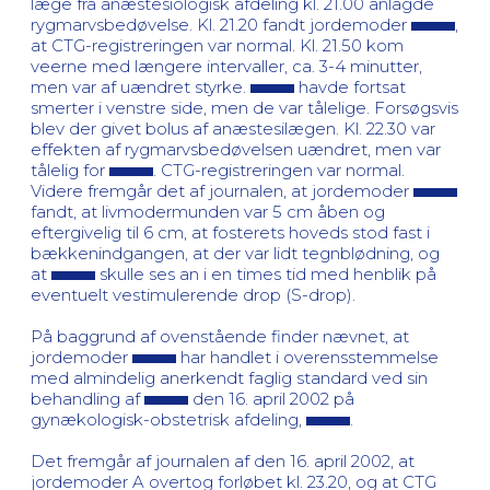
læge fra anæstesiologisk afdeling kl. 21.00 anlagde
rygmarvsbedøvelse. Kl. 21.20 fandt jordemoder
,
at CTG-registreringen var normal. Kl. 21.50 kom
veerne med længere intervaller, ca. 3-4 minutter,
men var af uændret styrke.
havde fortsat
smerter i venstre side, men de var tålelige. Forsøgsvis
blev der givet bolus af anæstesilægen. Kl. 22.30 var
effekten af rygmarvsbedøvelsen uændret, men var
tålelig for
. CTG-registreringen var normal.
Videre fremgår det af journalen, at jordemoder
fandt, at livmodermunden var 5 cm åben og
eftergivelig til 6 cm, at fosterets hoveds stod fast i
bækkenindgangen, at der var lidt tegnblødning, og
at
skulle ses an i en times tid med henblik på
eventuelt vestimulerende drop (S-drop).
På baggrund af ovenstående finder nævnet, at
jordemoder
har handlet i overensstemmelse
med almindelig anerkendt faglig standard ved sin
behandling af
den 16. april 2002 på
gynækologisk-obstetrisk afdeling,
.
Det fremgår af journalen af den 16. april 2002, at
jordemoder A overtog forløbet kl. 23.20, og at CTG