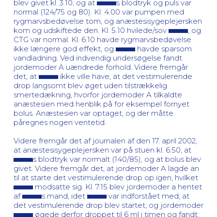
blev givet kl. 3.10, og at
s blodtryk og puls var
normal (124/75 og 80). Kl. 4.00 var pumpen med
rygmarvsbedøvelse tom, og anæstesisygeplejersken
kom og udskiftede den. Kl. 5.10 hvilede/sov
, og
CTG var normal. Kl. 6.10 havde rygmarvsbedøvelse
ikke længere god effekt, og
havde sparsom
vandladning. Ved indvendig undersøgelse fandt
jordemoder A uændrede forhold. Videre fremgår
det, at
ikke ville have, at det vestimulerende
drop langsomt blev øget uden tilstrækkelig
smertedækning, hvorfor jordemoder A tilkaldte
anæstesien med henblik på for eksempel fornyet
bolus. Anæstesien var optaget, og der måtte
påregnes nogen ventetid.
Videre fremgår det af journalen af den 17. april 2002,
at anæstesisygeplejersken var på stuen kl. 6.50, at
s blodtryk var normalt (140/85), og at bolus blev
givet. Videre fremgår det, at jordemoder A lagde an
til at starte det vestimulerende drop op igen, hvilket
modsatte sig. Kl. 7.15 blev jordemoder a hentet
af
s mand, idet
var indforstået med, at
det vestimulerende drop blev startet, og jordemoder
øgede derfor droppet til 6 ml i timen og fandt,