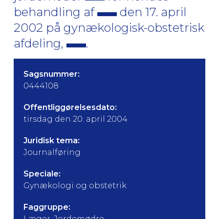
behandling af
den 17. april
2002 på gynækologisk-obstetrisk
afdeling,
.
Sagsnummer:
0444108
Offentliggørelsesdato:
tirsdag den 20. april 2004
Juridisk tema:
Journalføring
Speciale:
Gynækologi og obstetrik
Faggruppe:
Læger, Jordemødre