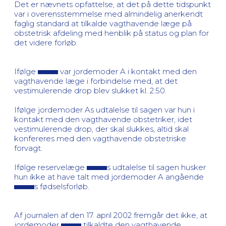
Det er nævnets opfattelse, at det på dette tidspunkt
var i overensstemmelse med almindelig anerkendt
faglig standard at tilkalde vagthavende læge på
obstetrisk afdeling med henblik på status og plan for
det videre forløb.
Ifølge
var jordemoder A i kontakt med den
vagthavende læge i forbindelse med, at det
vestimulerende drop blev slukket kl. 2.50.
Ifølge jordemoder As udtalelse til sagen var hun i
kontakt med den vagthavende obstetriker, idet
vestimulerende drop, der skal slukkes, altid skal
konfereres med den vagthavende obstetriske
forvagt.
Ifølge reservelæge
s udtalelse til sagen husker
hun ikke at have talt med jordemoder A angående
s fødselsforløb.
Af journalen af den 17. april 2002 fremgår det ikke, at
jordemoder
tilkaldte den vagthavende