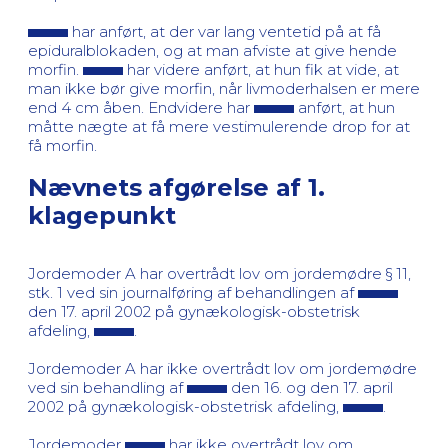
har anført, at der var lang ventetid på at få
epiduralblokaden, og at man afviste at give hende
morfin.
har videre anført, at hun fik at vide, at
man ikke bør give morfin, når livmoderhalsen er mere
end 4 cm åben. Endvidere har
anført, at hun
måtte nægte at få mere vestimulerende drop for at
få morfin.
Nævnets afgørelse af 1.
klagepunkt
Jordemoder A har overtrådt lov om jordemødre § 11,
stk. 1 ved sin journalføring af behandlingen af
den 17. april 2002 på gynækologisk-obstetrisk
afdeling,
.
Jordemoder A har ikke overtrådt lov om jordemødre
ved sin behandling af
den 16. og den 17. april
2002 på gynækologisk-obstetrisk afdeling,
.
Jordemoder
har ikke overtrådt lov om