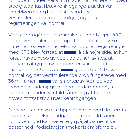
livmodermunden var 9,5 cm åben, at fosterets hoved
stadig stod fast i bækkenindgangen, at der var
tegnblødning og klart fostervand. Det
vestimulerende drop blev øget, og CTG-
registreringen var normal.
Videre fremgår det af journalen af den 17. april 2002,
at det vestimulerende drop kl. 2.00 løb med 26 ml i
timen, at fosterets hjertelyd var god, at registreringen
med CTG blev fortsat, at
lå på højre side, at hun
forsat havde hyppige veer, og at hun syntes, at
effekten at rygmarvsbedøvelsen var aftaget
markant. Kl. 2.30 havde
gode veer, CTG var
normal, og det vestimulerende drop fungerede med
36 ml i timen.
var smertepåvirket, og ved
indvendig undersøgelse fandt jordemoder A, at
livmodermunden var fuldt åben, og at fosterets
hoved fortsat stod i bækkenindgangen.
Nævnet kan oplyse, at højtstående hoved (fosterets
hoved står i bækkenindgangen) med fuldt åben
livmodermund kan være tegn på, at barnet ikke
passer ned i fødselsvejen (mekanisk misforhold).