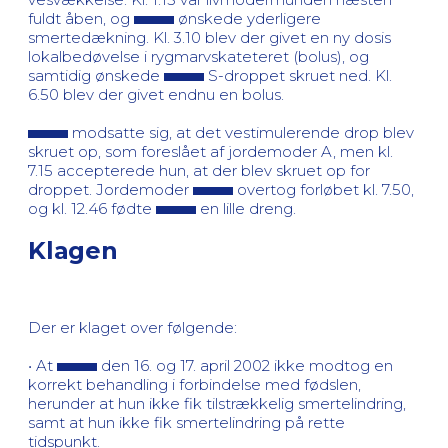
fuldt åben, og
ønskede yderligere
smertedækning. Kl. 3.10 blev der givet en ny dosis
lokalbedøvelse i rygmarvskateteret (bolus), og
samtidig ønskede
S-droppet skruet ned. Kl.
6.50 blev der givet endnu en bolus.
modsatte sig, at det vestimulerende drop blev
skruet op, som foreslået af jordemoder A, men kl.
7.15 accepterede hun, at der blev skruet op for
droppet. Jordemoder
overtog forløbet kl. 7.50,
og kl. 12.46 fødte
en lille dreng.
Klagen
Der er klaget over følgende:
• At
den 16. og 17. april 2002 ikke modtog en
korrekt behandling i forbindelse med fødslen,
herunder at hun ikke fik tilstrækkelig smertelindring,
samt at hun ikke fik smertelindring på rette
tidspunkt.