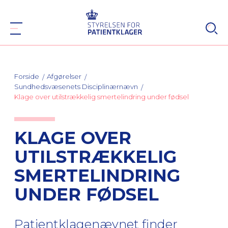
Forside
Afgørelser
Sundhedsvæsenets Disciplinærnævn
Klage over utilstrækkelig smertelindring under fødsel
KLAGE OVER
UTILSTRÆKKELIG
SMERTELINDRING
UNDER FØDSEL
Patientklagenævnet finder