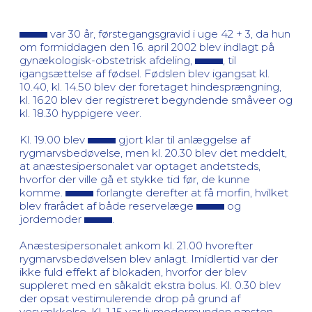
var 30 år, førstegangsgravid i uge 42 + 3, da hun
om formiddagen den 16. april 2002 blev indlagt på
gynækologisk-obstetrisk afdeling,
, til
igangsættelse af fødsel. Fødslen blev igangsat kl.
10.40, kl. 14.50 blev der foretaget hindesprængning,
kl. 16.20 blev der registreret begyndende småveer og
kl. 18.30 hyppigere veer.
Kl. 19.00 blev
gjort klar til anlæggelse af
rygmarvsbedøvelse, men kl. 20.30 blev det meddelt,
at anæstesipersonalet var optaget andetsteds,
hvorfor der ville gå et stykke tid før, de kunne
komme.
forlangte derefter at få morfin, hvilket
blev frarådet af både reservelæge
og
jordemoder
.
Anæstesipersonalet ankom kl. 21.00 hvorefter
rygmarvsbedøvelsen blev anlagt. Imidlertid var der
ikke fuld effekt af blokaden, hvorfor der blev
suppleret med en såkaldt ekstra bolus. Kl. 0.30 blev
der opsat vestimulerende drop på grund af
vesvækkelse. Kl. 1.15 var livmodermunden næsten