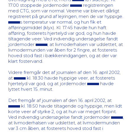
17.00 stoppede jordemoder
registreringen
med CTG, som var normal. Veerne var blevet dårligt
registreret på grund af lejringen, men de var hyppige.
s temperatur var normal, og hun fik et
afføringsmiddel (klyx). Kl. 17.45 havde hun haft
afføring, fosterets hjertelyd var god, og hun havde
tiltagende veer. Ved indvendig undersøgelse fandt
jordemoder
, at livmoderhalsen var udslettet, at
livmodermunden var åben for 2 fingre, at fosterets
hoved stod fast i bækkenindgangen, og at der var
klart fostervand.
Videre fremgår det af journalen af den 16. april 2002,
at
kl. 18.30 havde hyppige veer, at fosterets
hjertelyd var god, og at jordemoder
havde
lyttet hvert 15. minut.
Det fremgår af journalen af den 16. april 2002, at
kl. 18.50 havde tiltagende og hyppige, men lidt
korte veer af styrke 2, og at hun var meget forpint.
Ved indvendig undersøgelse fandt jordemoder
,
at livmoderhalsen var udslettet, at livmodermunden
var 3 cm åben, at fosterets hoved stod fast i