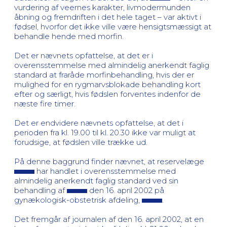
vurdering af veernes karakter, livmodermunden
åbning og fremdriften i det hele taget – var aktivt i
fødsel, hvorfor det ikke ville være hensigtsmæssigt at
behandle hende med morfin.
Det er nævnets opfattelse, at det er i
overensstemmelse med almindelig anerkendt faglig
standard at fraråde morfinbehandling, hvis der er
mulighed for en rygmarvsblokade behandling kort
efter og særligt, hvis fødslen forventes indenfor de
næste fire timer.
Det er endvidere nævnets opfattelse, at det i
perioden fra kl. 19.00 til kl. 20.30 ikke var muligt at
forudsige, at fødslen ville trække ud.
På denne baggrund finder nævnet, at reservelæge
har handlet i overensstemmelse med
almindelig anerkendt faglig standard ved sin
behandling af
den 16. april 2002 på
gynækologisk-obstetrisk afdeling,
.
Det fremgår af journalen af den 16. april 2002, at en