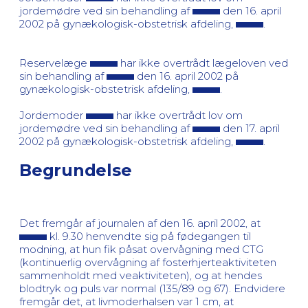
jordemødre ved sin behandling af
den 16. april
2002 på gynækologisk-obstetrisk afdeling,
.
Reservelæge
har ikke overtrådt lægeloven ved
sin behandling af
den 16. april 2002 på
gynækologisk-obstetrisk afdeling,
.
Jordemoder
har ikke overtrådt lov om
jordemødre ved sin behandling af
den 17. april
2002 på gynækologisk-obstetrisk afdeling,
.
Begrundelse
Det fremgår af journalen af den 16. april 2002, at
kl. 9.30 henvendte sig på fødegangen til
modning, at hun fik påsat overvågning med CTG
(kontinuerlig overvågning af fosterhjerteaktiviteten
sammenholdt med veaktiviteten), og at hendes
blodtryk og puls var normal (135/89 og 67). Endvidere
fremgår det, at livmoderhalsen var 1 cm, at