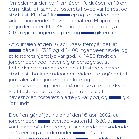
livmodermunden var 1 cm åben (fuldt åben er 10 cm)
og midtstillet, samt at fosterets hoved var forrest og
stod fast. Kl. 10.40 fik
oplagt et middel, der
virker modnende på livmoderhalsen (Minprostin) af
en jordemoder. Kl. 11.45 fandt en jordemoder, at
CTG-registreringen var pæn, og
gik en tur.
Af journalen af den 16. april 2002 fremgår det, at
både kl. 13.15 og kl. 14.00 ingen veer havde, og
at fosterets hjertelyd var god. Kl. 14.50 fandt en
jordemoder ved indvendig undersøgelse, at
forholdene var uændrede, og at fosterets hoved
stod fast i bækkenindgangen. Videre fremgår det af
journalen af en jordemoder foretog
hindesprængning med udtømmelse af en lille skylle
klart fostervand. Der var ingen fremfald af
navlesnoren, fosterets hjertelyd var god, og
gik
lidt rundt.
Det fremgår af journalen af den 16. april 2002, at
jordemoder
overtog vagten kl. 16.20, at
var tilbage på afdelingen, at hun havde begyndende
småveer, og at jordemoder
påsatte
overvågning med CTG, mens
lå i sideleje. Kl.