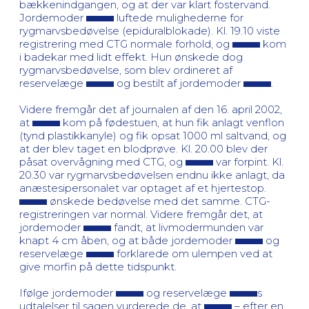
bækkenindgangen, og at der var klart fostervand.
Jordemoder
luftede mulighederne for
rygmarvsbedøvelse (epiduralblokade). Kl. 19.10 viste
registrering med CTG normale forhold, og
kom
i badekar med lidt effekt. Hun ønskede dog
rygmarvsbedøvelse, som blev ordineret af
reservelæge
og bestilt af jordemoder
.
Videre fremgår det af journalen af den 16. april 2002,
at
kom på fødestuen, at hun fik anlagt venflon
(tynd plastikkanyle) og fik opsat 1000 ml saltvand, og
at der blev taget en blodprøve. Kl. 20.00 blev der
påsat overvågning med CTG, og
var forpint. Kl.
20.30 var rygmarvsbedøvelsen endnu ikke anlagt, da
anæstesipersonalet var optaget af et hjertestop.
ønskede bedøvelse med det samme. CTG-
registreringen var normal. Videre fremgår det, at
jordemoder
fandt, at livmodermunden var
knapt 4 cm åben, og at både jordemoder
og
reservelæge
forklarede om ulempen ved at
give morfin på dette tidspunkt.
Ifølge jordemoder
og reservelæge
s
udtalelser til sagen vurderede de, at
– efter en