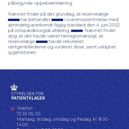
påbegynde vippebrættræning.
Nævnet finder på det grundlag, at reservelæge
har behandlet
i overensstemmelse med
almindelig anerkendt faglig standard den 4. juni 2002
på ortopædkirurgisk afdeling,
. Nævnet finder
dog, at det havde været hensigtsmæssigt, at
reservelæge
havde rekvireret
røntgenbillederne og vurderet disse, samt uddybet
sygehistorien.
Telefon
72 33 05 00
Mandag, tirsdag, onsdag og fredag: kl. 8.00 -
14.00