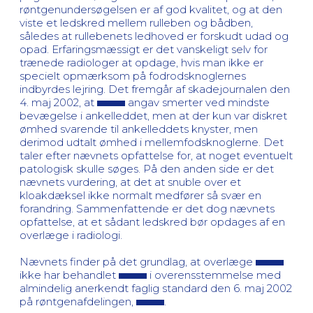
røntgenundersøgelsen er af god kvalitet, og at den
viste et ledskred mellem rulleben og bådben,
således at rullebenets ledhoved er forskudt udad og
opad. Erfaringsmæssigt er det vanskeligt selv for
trænede radiologer at opdage, hvis man ikke er
specielt opmærksom på fodrodsknoglernes
indbyrdes lejring. Det fremgår af skadejournalen den
4. maj 2002, at
angav smerter ved mindste
bevægelse i ankelleddet, men at der kun var diskret
ømhed svarende til ankelleddets knyster, men
derimod udtalt ømhed i mellemfodsknoglerne. Det
taler efter nævnets opfattelse for, at noget eventuelt
patologisk skulle søges. På den anden side er det
nævnets vurdering, at det at snuble over et
kloakdæksel ikke normalt medfører så svær en
forandring. Sammenfattende er det dog nævnets
opfattelse, at et sådant ledskred bør opdages af en
overlæge i radiologi.
Nævnets finder på det grundlag, at overlæge
ikke har behandlet
i overensstemmelse med
almindelig anerkendt faglig standard den 6. maj 2002
på røntgenafdelingen,
.