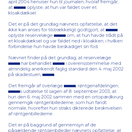
april 2004 henviser hun til journalen, hvoraf fremgår,
at
oplyste, at hun var faldet over et
kloakdæksel.
Det er på det grundlag nævnets opfattelse, at det
ikke kan anses for tilstrækkeligt godtgjort, at
oplyste reservelæge
om, at hun havde trådt på
et kloakdæksel og var faldet ned i kloakken, i hvilken
forbindelse hun havde beskadiget sin fod.
Nævnet finder på det grundlag, at reservelæge
har behandlet
i overensstemmelse med
almindelig anerkendt faglig standard den 4. maj 2002
på skadestuen,
.
Det fremgår af overlæge
, røntgenafdelingen,
s udtalelse til sagen af 8. september 2003, at
hun den 6. maj 2002 sammen med en ortopædkirurg
gennemgik røntgenbillederne, som hun fandt
normale, hvorefter hun straks dikterede beskrivelsen
af røntgenbillederne.
Det er på baggrund af gennemsyn af de
pågældende røntgenbilleder nævnets opfattelse, at