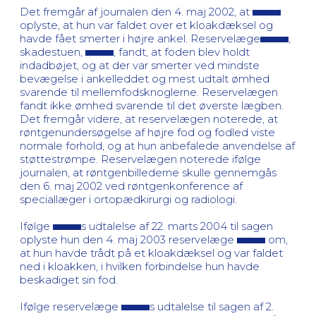
Det fremgår af journalen den 4. maj 2002, at
oplyste, at hun var faldet over et kloakdæksel og
havde fået smerter i højre ankel. Reservelæge
,
skadestuen,
, fandt, at foden blev holdt
indadbøjet, og at der var smerter ved mindste
bevægelse i ankelleddet og mest udtalt ømhed
svarende til mellemfodsknoglerne. Reservelægen
fandt ikke ømhed svarende til det øverste lægben.
Det fremgår videre, at reservelægen noterede, at
røntgenundersøgelse af højre fod og fodled viste
normale forhold, og at hun anbefalede anvendelse af
støttestrømpe. Reservelægen noterede ifølge
journalen, at røntgenbillederne skulle gennemgås
den 6. maj 2002 ved røntgenkonference af
speciallæger i ortopædkirurgi og radiologi.
Ifølge
s udtalelse af 22. marts 2004 til sagen
oplyste hun den 4. maj 2003 reservelæge
om,
at hun havde trådt på et kloakdæksel og var faldet
ned i kloakken, i hvilken forbindelse hun havde
beskadiget sin fod.
Ifølge reservelæge
s udtalelse til sagen af 2.