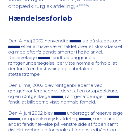
ortopædkirurgisk afdeling, <****>.
Hændelsesforløb
Den 4. maj 2002 henvendte
sig på skadestuen,
efter at have været faldet over et kloakdæksel
og med efterfølgende smerter i højre ankel.
Reservelæge
fandt på baggrund af
røntgenundersøgelse, der viste normale forhold, at
der forelå en forstuvning og anbefalede
støttestrømpe.
Den 6. maj 2002 blev røntgenbillederne ved
røntgenkonferencen vurderet af en ortopædkirurg,
og en røntgenlæge
, røntgenafdelingen,
fandt, at billederne viste normale forhold.
Den 4. juni 2002 blev
undersøgt af reservelæge
, ortopædkirurgisk afdeling,
, som blandt
andet fandt hævelse på venstre side af foden samt
distinkt ømhed ud for nogle af fodens ledbånd, og