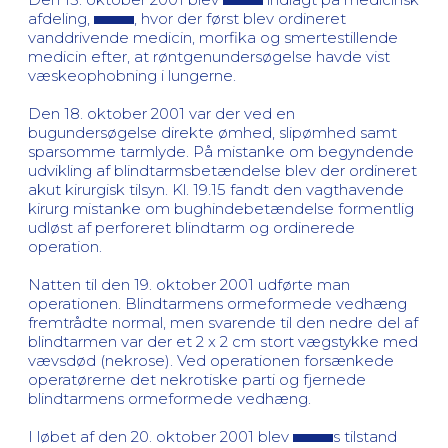
afdeling,
, hvor der først blev ordineret
vanddrivende medicin, morfika og smertestillende
medicin efter, at røntgenundersøgelse havde vist
væskeophobning i lungerne.
Den 18. oktober 2001 var der ved en
bugundersøgelse direkte ømhed, slipømhed samt
sparsomme tarmlyde. På mistanke om begyndende
udvikling af blindtarmsbetændelse blev der ordineret
akut kirurgisk tilsyn. Kl. 19.15 fandt den vagthavende
kirurg mistanke om bughindebetændelse formentlig
udløst af perforeret blindtarm og ordinerede
operation.
Natten til den 19. oktober 2001 udførte man
operationen. Blindtarmens ormeformede vedhæng
fremtrådte normal, men svarende til den nedre del af
blindtarmen var der et 2 x 2 cm stort vægstykke med
vævsdød (nekrose). Ved operationen forsænkede
operatørerne det nekrotiske parti og fjernede
blindtarmens ormeformede vedhæng.
I løbet af den 20. oktober 2001 blev
s tilstand