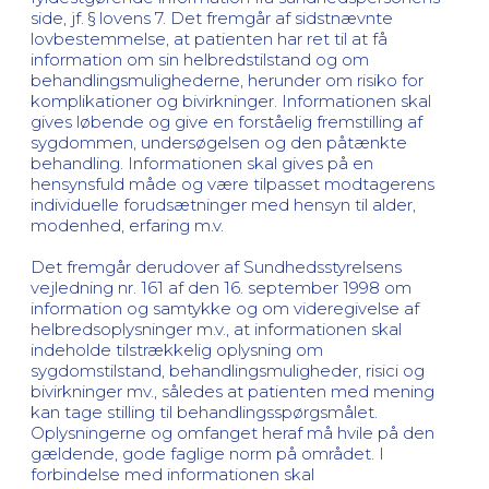
side, jf. § lovens 7. Det fremgår af sidstnævnte
lovbestemmelse, at patienten har ret til at få
information om sin helbredstilstand og om
behandlingsmulighederne, herunder om risiko for
komplikationer og bivirkninger. Informationen skal
gives løbende og give en forståelig fremstilling af
sygdommen, undersøgelsen og den påtænkte
behandling. Informationen skal gives på en
hensynsfuld måde og være tilpasset modtagerens
individuelle forudsætninger med hensyn til alder,
modenhed, erfaring m.v.
Det fremgår derudover af Sundhedsstyrelsens
vejledning nr. 161 af den 16. september 1998 om
information og samtykke og om videregivelse af
helbredsoplysninger m.v., at informationen skal
indeholde tilstrækkelig oplysning om
sygdomstilstand, behandlingsmuligheder, risici og
bivirkninger mv., således at patienten med mening
kan tage stilling til behandlingsspørgsmålet.
Oplysningerne og omfanget heraf må hvile på den
gældende, gode faglige norm på området. I
forbindelse med informationen skal