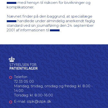
med hensyn til risikoen for bivirkninger og
komplikationer.
Nævnet finder på den baggrund, at speciallæge
handlede under almindelig anerkendt faglig
standard ved sin journalføring den 24. september
2001 af informationen til
.
Telefon
72 33 05 00
Mandag, tirsdag, onsdag og fredag: kl. 8.00 -
14.00
Torsdag: kl. 8.00-16.00
E-mail: stpk@stpk.dk