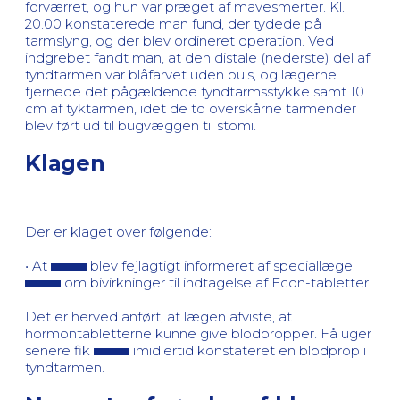
forværret, og hun var præget af mavesmerter. Kl.
20.00 konstaterede man fund, der tydede på
tarmslyng, og der blev ordineret operation. Ved
indgrebet fandt man, at den distale (nederste) del af
tyndtarmen var blåfarvet uden puls, og lægerne
fjernede det pågældende tyndtarmsstykke samt 10
cm af tyktarmen, idet de to overskårne tarmender
blev ført ud til bugvæggen til stomi.
Klagen
Der er klaget over følgende:
• At
blev fejlagtigt informeret af speciallæge
om bivirkninger til indtagelse af Econ-tabletter.
Det er herved anført, at lægen afviste, at
hormontabletterne kunne give blodpropper. Få uger
senere fik
imidlertid konstateret en blodprop i
tyndtarmen.