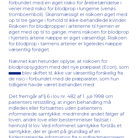
forbundet med en øget risiko for årebetændelse i
vener med risiko for blodprop i lungerne (venøs
tromboemboli). Skønsmæssigt er risikoen øget med
op til tre gange i forhold til ikke-behandlede kvinder.
Risikoen for blodpropper i arterierne til hjernen er
øget med op til to gange, mens risikoen for blodprop
i hjertets arterie næppe er øget væsentligt. Risikoen
for blodprop i tarmens arterier er ligeledes næppe
væsentlig forøget.
Nævnet kan herunder oplyse, at risikoen for
blodpropsygdom med det nye præparat (Econ), som
blev skiftet til, ikke var væsentlig forskellig fra
de risici i forbundet med de præparater, som hun
tidligere havde været behandlet med.
Det fremgår af § 6 i lov nr. 482 af 1. juli 1998 om
patienters retsstilling, at ingen behandling må
indledes eller fortsættes uden patientens
informerede samtykke, medmindre andet følger af
loven, andre love eller bestemmelser fastsat i
henhold til lov. Ved informeret samtykke forstås et
samtykke, der er givet på grundlag af en
fyldestgørende information fra sundhedspersonens