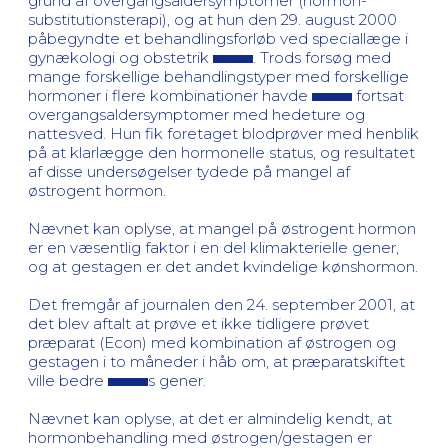
grund af overgangsaldersymptomer (hormon-
substitutionsterapi), og at hun den 29. august 2000
påbegyndte et behandlingsforløb ved speciallæge i
gynækologi og obstetrik
. Trods forsøg med
mange forskellige behandlingstyper med forskellige
hormoner i flere kombinationer havde
fortsat
overgangsaldersymptomer med hedeture og
nattesved. Hun fik foretaget blodprøver med henblik
på at klarlægge den hormonelle status, og resultatet
af disse undersøgelser tydede på mangel af
østrogent hormon.
Nævnet kan oplyse, at mangel på østrogent hormon
er en væsentlig faktor i en del klimakterielle gener,
og at gestagen er det andet kvindelige kønshormon.
Det fremgår af journalen den 24. september 2001, at
det blev aftalt at prøve et ikke tidligere prøvet
præparat (Econ) med kombination af østrogen og
gestagen i to måneder i håb om, at præparatskiftet
ville bedre
s gener.
Nævnet kan oplyse, at det er almindelig kendt, at
hormonbehandling med østrogen/gestagen er