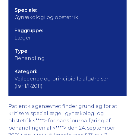
Speciale:
Gynækologi og obstetrik
Faggruppe:
Læger
Type:
Behandling
Kategori:
Vejledende og principielle afgørelser
(før 1/1-2011)
Patientklagenævnet finder grundlag for at
kritisere speciallæge i gynækologi og
obstetrik <****> for hans journalføring af
behandlingen af <****> den 24. september