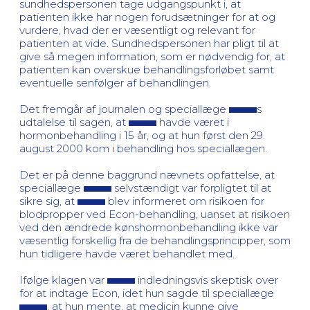
sundhedspersonen tage udgangspunkt i, at
patienten ikke har nogen forudsætninger for at og
vurdere, hvad der er væsentligt og relevant for
patienten at vide. Sundhedspersonen har pligt til at
give så megen information, som er nødvendig for, at
patienten kan overskue behandlingsforløbet samt
eventuelle senfølger af behandlingen.
Det fremgår af journalen og speciallæge
s
udtalelse til sagen, at
havde været i
hormonbehandling i 15 år, og at hun først den 29.
august 2000 kom i behandling hos speciallægen.
Det er på denne baggrund nævnets opfattelse, at
speciallæge
selvstændigt var forpligtet til at
sikre sig, at
blev informeret om risikoen for
blodpropper ved Econ-behandling, uanset at risikoen
ved den ændrede kønshormonbehandling ikke var
væsentlig forskellig fra de behandlingsprincipper, som
hun tidligere havde været behandlet med.
Ifølge klagen var
indledningsvis skeptisk over
for at indtage Econ, idet hun sagde til speciallæge
, at hun mente, at medicin kunne give