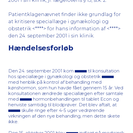
2001 i sin klinik, jf. lægelovens § 13, stk. 2.
Patientklagenævnet finder ikke grundlag for
at kritisere speciallæge i gynækologi og
obstetrik <****> for hans information af <****>
den 24. september 2001 i sin klinik.
Hændelsesforløb
Den 24. september 2001 kom
til konsultation
hos speciallæge i gynækologi og obstetrik
med henblik på kontrol af behandling med
kønshormon, som hun havde fået gennem 15 år. Ved
konsultationen ændrede speciallægen efter samtale
med
hormonbehandlingen til tablet Econ og
henviste samtidig til blodprøver. Det blev aftalt, at
skulle ringe efter 4-5 uger vedrørende
virkningen af den nye behandling, men dette skete
ikke.
Den 15. oktober 2001 blev
indlagt på medicinsk