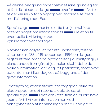
På denne baggrund finder nævnet ikke grundlag for
at fastslå, at speciallæge
overfor
afviste,
at der var risiko for blodpropper i forbindelse med
medicinering med Econ.
Speciallæge
har imidlertid i sin journal ikke
noteret noget om information til
i relation til
eventuelle bivirkninger ved
kønshormonbehandlingen.
Nævnet kan oplyse, at det af Sundhedsstyrelsens
cirkulære nr. 235 af 19. december 1996 om lægers
pligt til at føre ordnede optegnelser (journalføring) § 6
blandt andet fremgår, at journalen skal indeholde
hvilken information, der er givet patienten, samt hvad
patienten har tilkendegivet på baggrund af den
givne information.
I betragtning af den førnævnte forøgede risiko for
blodpropper er det nævnets opfattelse, at
speciallæge
i det konkrete tilfælde burde have
journalført, hvilken information han ved
påbegyndelsen af behandlingen med Econ gav til