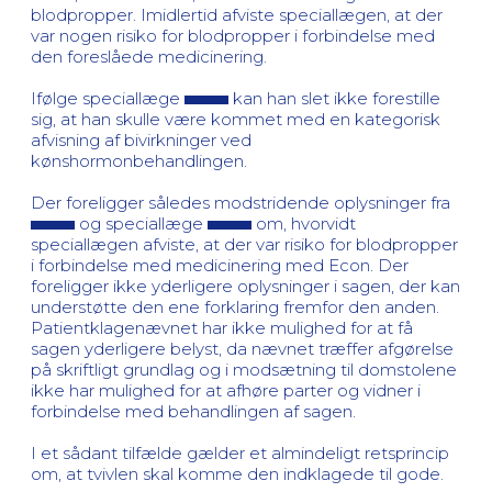
blodpropper. Imidlertid afviste speciallægen, at der
var nogen risiko for blodpropper i forbindelse med
den foreslåede medicinering.
Ifølge speciallæge
kan han slet ikke forestille
sig, at han skulle være kommet med en kategorisk
afvisning af bivirkninger ved
kønshormonbehandlingen.
Der foreligger således modstridende oplysninger fra
og speciallæge
om, hvorvidt
speciallægen afviste, at der var risiko for blodpropper
i forbindelse med medicinering med Econ. Der
foreligger ikke yderligere oplysninger i sagen, der kan
understøtte den ene forklaring fremfor den anden.
Patientklagenævnet har ikke mulighed for at få
sagen yderligere belyst, da nævnet træffer afgørelse
på skriftligt grundlag og i modsætning til domstolene
ikke har mulighed for at afhøre parter og vidner i
forbindelse med behandlingen af sagen.
I et sådant tilfælde gælder et almindeligt retsprincip
om, at tvivlen skal komme den indklagede til gode.