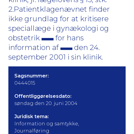
2.Patientklagenævnet finder
ikke grundlag for at kritisere
speciallæge i gynækologi og
obstetrik
for hans
information af
den 24.
september 2001 i sin klinik.
Sagsnummer:
0444015
Offentliggørelsesdato:
søndag den 20. juni 2004
Juridisk tema:
Information og samtykke,
Journalføring