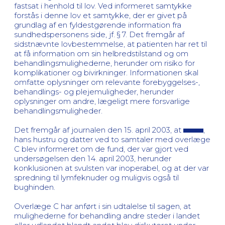
fastsat i henhold til lov. Ved informeret samtykke
forstås i denne lov et samtykke, der er givet på
grundlag af en fyldestgørende information fra
sundhedspersonens side, jf. § 7. Det fremgår af
sidstnævnte lovbestemmelse, at patienten har ret til
at få information om sin helbredstilstand og om
behandlingsmulighederne, herunder om risiko for
komplikationer og bivirkninger. Informationen skal
omfatte oplysninger om relevante forebyggelses-,
behandlings- og plejemuligheder, herunder
oplysninger om andre, lægeligt mere forsvarlige
behandlingsmuligheder.
Det fremgår af journalen den 15. april 2003, at
,
hans hustru og datter ved to samtaler med overlæge
C blev informeret om de fund, der var gjort ved
undersøgelsen den 14. april 2003, herunder
konklusionen at svulsten var inoperabel, og at der var
spredning til lymfeknuder og muligvis også til
bughinden.
Overlæge C har anført i sin udtalelse til sagen, at
mulighederne for behandling andre steder i landet