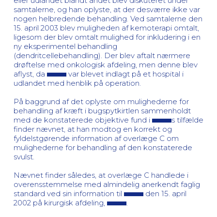
eller udlandet blandt andet blev diskuteret under
samtalerne, og han oplyste, at der desværre ikke var
nogen helbredende behandling. Ved samtalerne den
15. april 2003 blev muligheden af kemoterapi omtalt,
ligesom der blev omtalt mulighed for inkludering i en
ny eksperimentel behandling
(dendritcellebehandling). Der blev aftalt nærmere
drøftelse med onkologisk afdeling, men denne blev
aflyst, da
var blevet indlagt på et hospital i
udlandet med henblik på operation.
På baggrund af det oplyste om mulighederne for
behandling af kræft i bugspytkirtlen sammenholdt
med de konstaterede objektive fund i
s tilfælde
finder nævnet, at han modtog en korrekt og
fyldelstgørende information af overlæge C om
mulighederne for behandling af den konstaterede
svulst.
Nævnet finder således, at overlæge C handlede i
overensstemmelse med almindelig anerkendt faglig
standard ved sin information til
den 15. april
2002 på kirurgisk afdeling,
.