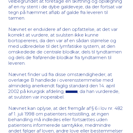
velbegrundet at foretage en skiftning og oplægning
af en ny stent i de dybe galdeveje, da der fortsat var
tegn på hæmmet afløb af galde fra leveren til
tarmen.
Nævnet er endvidere af den opfattelse, at det var
korrekt at vurdere, at svulsten ikke kunne
bortopereres, da den var af en sådan størrelse og
med udbredelse til det lymfatiske system, at den
omskedede de centrale blodkar, dels til tyndtarmen
og dels de fraførende blodkar fra tyndtarmen til
leveren.
Nævnet finder ud fra disse omstændigheder, at
overlæge B handlede i overensstemmelse med
almindelig anerkendt faglig standard den 14. april
2002 på kirurgisk afdeling,
, da han vurderede,
at svulsten var inoperabel.
Nævnet kan oplyse, at det fremgår af § 6 i lov nr. 482
af 1. juli 1998 om patienters retsstilling, at ingen
behandling må indledes eller fortsættes uden
patientens informerede samtykke, medmindre
andet følger af loven, andre love eller bestemmelser