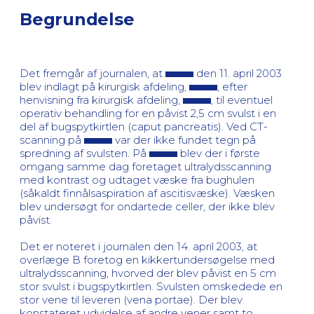
Begrundelse
Det fremgår af journalen, at
den 11. april 2003
blev indlagt på kirurgisk afdeling,
, efter
henvisning fra kirurgisk afdeling,
, til eventuel
operativ behandling for en påvist 2,5 cm svulst i en
del af bugspytkirtlen (caput pancreatis). Ved CT-
scanning på
var der ikke fundet tegn på
spredning af svulsten. På
blev der i første
omgang samme dag foretaget ultralydsscanning
med kontrast og udtaget væske fra bughulen
(såkaldt finnålsaspiration af ascitisvæske). Væsken
blev undersøgt for ondartede celler, der ikke blev
påvist.
Det er noteret i journalen den 14. april 2003, at
overlæge B foretog en kikkertundersøgelse med
ultralydsscanning, hvorved der blev påvist en 5 cm
stor svulst i bugspytkirtlen. Svulsten omskedede en
stor vene til leveren (vena portae). Der blev
konstateret udvidelse af andre vener samt to