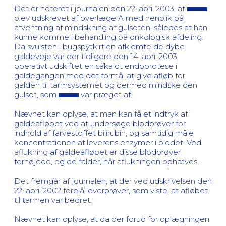
Det er noteret i journalen den 22. april 2003, at
blev udskrevet af overlæge A med henblik på
afventning af mindskning af gulsoten, således at han
kunne komme i behandling på onkologisk afdeling.
Da svulsten i bugspytkirtlen afklemte de dybe
galdeveje var der tidligere den 14. april 2003
operativt udskiftet en såkaldt endoprotese i
galdegangen med det formål at give afløb for
galden til tarmsystemet og dermed mindske den
gulsot, som
var præget af.
Nævnet kan oplyse, at man kan få et indtryk af
galdeafløbet ved at undersøge blodprøver for
indhold af farvestoffet bilirubin, og samtidig måle
koncentrationen af leverens enzymer i blodet. Ved
aflukning af galdeafløbet er disse blodprøver
forhøjede, og de falder, når aflukningen ophæves.
Det fremgår af journalen, at der ved udskrivelsen den
22. april 2002 forelå leverprøver, som viste, at afløbet
til tarmen var bedret.
Nævnet kan oplyse, at da der forud for oplægningen