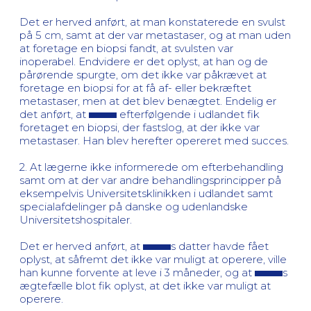
Det er herved anført, at man konstaterede en svulst
på 5 cm, samt at der var metastaser, og at man uden
at foretage en biopsi fandt, at svulsten var
inoperabel. Endvidere er det oplyst, at han og de
pårørende spurgte, om det ikke var påkrævet at
foretage en biopsi for at få af- eller bekræftet
metastaser, men at det blev benægtet. Endelig er
det anført, at
efterfølgende i udlandet fik
foretaget en biopsi, der fastslog, at der ikke var
metastaser. Han blev herefter opereret med succes.
2. At lægerne ikke informerede om efterbehandling
samt om at der var andre behandlingsprincipper på
eksempelvis Universitetsklinikken i udlandet samt
specialafdelinger på danske og udenlandske
Universitetshospitaler.
Det er herved anført, at
s datter havde fået
oplyst, at såfremt det ikke var muligt at operere, ville
han kunne forvente at leve i 3 måneder, og at
s
ægtefælle blot fik oplyst, at det ikke var muligt at
operere.