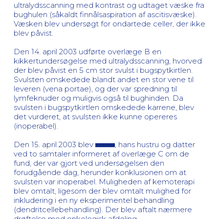
ultralydsscanning med kontrast og udtaget væske fra
bughulen (såkaldt finnålsaspiration af ascitisvæske).
Væsken blev undersøgt for ondartede celler, der ikke
blev påvist.
Den 14. april 2003 udførte overlæge B en
kikkertundersøgelse med ultralydsscanning, hvorved
der blev påvist en 5 cm stor svulst i bugspytkirtlen.
Svulsten omskedede blandt andet en stor vene til
leveren (vena portae), og der var spredning til
lymfeknuder og muligvis også til bughinden. Da
svulsten i bugspytkirtlen omskedede karrene, blev
det vurderet, at svulsten ikke kunne opereres
(inoperabel).
Den 15. april 2003 blev
, hans hustru og datter
ved to samtaler informeret af overlæge C om de
fund, der var gjort ved undersøgelsen den
forudgående dag, herunder konklusionen om at
svulsten var inoperabel. Muligheden af kemoterapi
blev omtalt, ligesom der blev omtalt mulighed for
inkludering i en ny eksperimentel behandling
(dendritcellebehandling). Der blev aftalt nærmere
drøftelse med onkologisk afdeling.