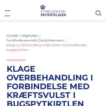
Forside
Afgørelser
Sundhedsvæsenets Disciplinærnævn
Klage overbehandling i forbindelse med kræftsvulst i
bugspytkirtlen
KLAGE
OVERBEHANDLING I
FORBINDELSE MED
KRÆFTSVULST I
BUGSPYTKIRTLEN