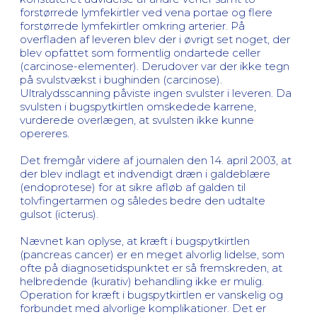
forstørrede lymfekirtler ved vena portae og flere
forstørrede lymfekirtler omkring arterier. På
overfladen af leveren blev der i øvrigt set noget, der
blev opfattet som formentlig ondartede celler
(carcinose-elementer). Derudover var der ikke tegn
på svulstvækst i bughinden (carcinose).
Ultralydsscanning påviste ingen svulster i leveren. Da
svulsten i bugspytkirtlen omskedede karrene,
vurderede overlægen, at svulsten ikke kunne
opereres.
Det fremgår videre af journalen den 14. april 2003, at
der blev indlagt et indvendigt dræn i galdeblære
(endoprotese) for at sikre afløb af galden til
tolvfingertarmen og således bedre den udtalte
gulsot (icterus).
Nævnet kan oplyse, at kræft i bugspytkirtlen
(pancreas cancer) er en meget alvorlig lidelse, som
ofte på diagnosetidspunktet er så fremskreden, at
helbredende (kurativ) behandling ikke er mulig.
Operation for kræft i bugspytkirtlen er vanskelig og
forbundet med alvorlige komplikationer. Det er