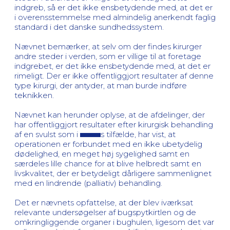
indgreb, så er det ikke ensbetydende med, at det er
i overensstemmelse med almindelig anerkendt faglig
standard i det danske sundhedssystem.
Nævnet bemærker, at selv om der findes kirurger
andre steder i verden, som er villige til at foretage
indgrebet, er det ikke ensbetydende med, at det er
rimeligt. Der er ikke offentliggjort resultater af denne
type kirurgi, der antyder, at man burde indføre
teknikken.
Nævnet kan herunder oplyse, at de afdelinger, der
har offentliggjort resultater efter kirurgisk behandling
af en svulst som i
s tilfælde, har vist, at
operationen er forbundet med en ikke ubetydelig
dødelighed, en meget høj sygelighed samt en
særdeles lille chance for at blive helbredt samt en
livskvalitet, der er betydeligt dårligere sammenlignet
med en lindrende (palliativ) behandling.
Det er nævnets opfattelse, at der blev iværksat
relevante undersøgelser af bugspytkirtlen og de
omkringliggende organer i bughulen, ligesom det var