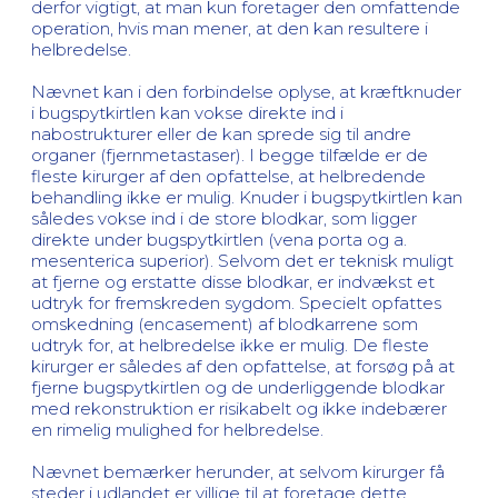
derfor vigtigt, at man kun foretager den omfattende
operation, hvis man mener, at den kan resultere i
helbredelse.
Nævnet kan i den forbindelse oplyse, at kræftknuder
i bugspytkirtlen kan vokse direkte ind i
nabostrukturer eller de kan sprede sig til andre
organer (fjernmetastaser). I begge tilfælde er de
fleste kirurger af den opfattelse, at helbredende
behandling ikke er mulig. Knuder i bugspytkirtlen kan
således vokse ind i de store blodkar, som ligger
direkte under bugspytkirtlen (vena porta og a.
mesenterica superior). Selvom det er teknisk muligt
at fjerne og erstatte disse blodkar, er indvækst et
udtryk for fremskreden sygdom. Specielt opfattes
omskedning (encasement) af blodkarrene som
udtryk for, at helbredelse ikke er mulig. De fleste
kirurger er således af den opfattelse, at forsøg på at
fjerne bugspytkirtlen og de underliggende blodkar
med rekonstruktion er risikabelt og ikke indebærer
en rimelig mulighed for helbredelse.
Nævnet bemærker herunder, at selvom kirurger få
steder i udlandet er villige til at foretage dette