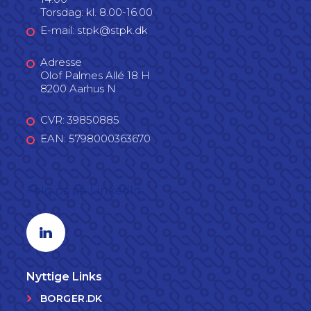
Torsdag: kl. 8.00-16.00
E-mail: stpk@stpk.dk
Adresse
Olof Palmes Allé 18 H
8200 Aarhus N
CVR: 39850885
EAN: 5798000363670
Følg os på LinkedIn
Linkedin profil
Nyttige Links
BORGER.DK