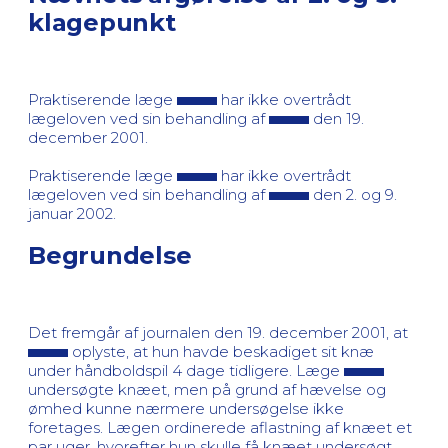
klagepunkt
Praktiserende læge
har ikke overtrådt
lægeloven ved sin behandling af
den 19.
december 2001.
Praktiserende læge
har ikke overtrådt
lægeloven ved sin behandling af
den 2. og 9.
januar 2002.
Begrundelse
Det fremgår af journalen den 19. december 2001, at
oplyste, at hun havde beskadiget sit knæ
under håndboldspil 4 dage tidligere. Læge
undersøgte knæet, men på grund af hævelse og
ømhed kunne nærmere undersøgelse ikke
foretages. Lægen ordinerede aflastning af knæet et
par uger, hvorefter hun skulle få knæet undersøgt