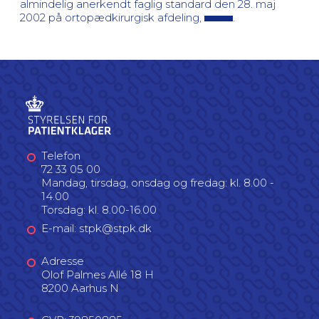
almindelig anerkendt faglig standard den 28. maj
2002 på ortopædkirurgisk afdeling,
.
Telefon
72 33 05 00
Mandag, tirsdag, onsdag og fredag: kl. 8.00 -
14.00
Torsdag: kl. 8.00-16.00
E-mail: stpk@stpk.dk
Adresse
Olof Palmes Allé 18 H
8200 Aarhus N