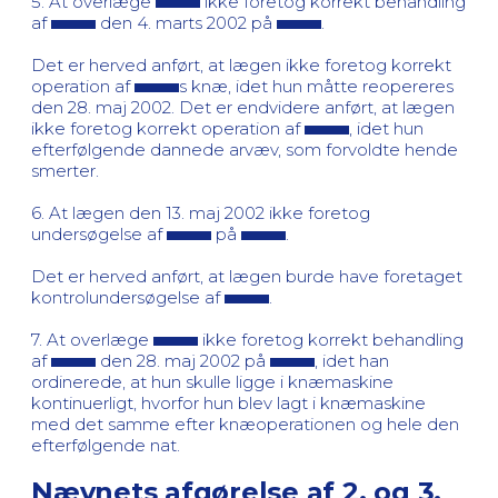
5. At overlæge
ikke foretog korrekt behandling
af
den 4. marts 2002 på
.
Det er herved anført, at lægen ikke foretog korrekt
operation af
s knæ, idet hun måtte reopereres
den 28. maj 2002. Det er endvidere anført, at lægen
ikke foretog korrekt operation af
, idet hun
efterfølgende dannede arvæv, som forvoldte hende
smerter.
6. At lægen den 13. maj 2002 ikke foretog
undersøgelse af
på
.
Det er herved anført, at lægen burde have foretaget
kontrolundersøgelse af
.
7. At overlæge
ikke foretog korrekt behandling
af
den 28. maj 2002 på
, idet han
ordinerede, at hun skulle ligge i knæmaskine
kontinuerligt, hvorfor hun blev lagt i knæmaskine
med det samme efter knæoperationen og hele den
efterfølgende nat.
Nævnets afgørelse af 2. og 3.