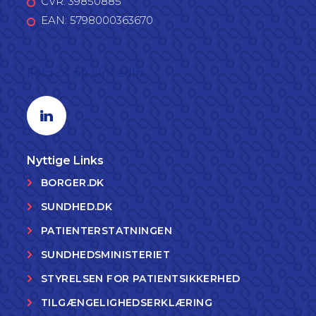
CVR: 39850885
EAN: 5798000363670
Følg os på LinkedIn
Linkedin profil
Nyttige Links
BORGER.DK
SUNDHED.DK
PATIENTERSTATNINGEN
SUNDHEDSMINISTERIET
STYRELSEN FOR PATIENTSIKKERHED
TILGÆNGELIGHEDSERKLÆRING