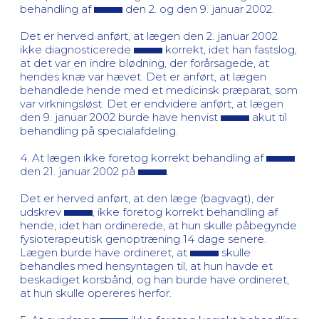
behandling af
den 2. og den 9. januar 2002.
Det er herved anført, at lægen den 2. januar 2002
ikke diagnosticerede
korrekt, idet han fastslog,
at det var en indre blødning, der forårsagede, at
hendes knæ var hævet. Det er anført, at lægen
behandlede hende med et medicinsk præparat, som
var virkningsløst. Det er endvidere anført, at lægen
den 9. januar 2002 burde have henvist
akut til
behandling på specialafdeling.
4. At lægen ikke foretog korrekt behandling af
den 21. januar 2002 på
.
Det er herved anført, at den læge (bagvagt), der
udskrev
, ikke foretog korrekt behandling af
hende, idet han ordinerede, at hun skulle påbegynde
fysioterapeutisk genoptræning 14 dage senere.
Lægen burde have ordineret, at
skulle
behandles med hensyntagen til, at hun havde et
beskadiget korsbånd, og han burde have ordineret,
at hun skulle opereres herfor.