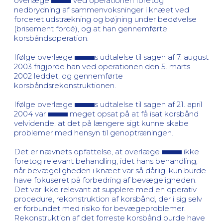
overlæge
ved operationen foretog
nedbrydning af sammenvoksninger i knæet ved
forceret udstrækning og bøjning under bedøvelse
(brisement forcé), og at han gennemførte
korsbåndsoperation.
Ifølge overlæge
s udtalelse til sagen af 7. august
2003 frigjorde han ved operationen den 5. marts
2002 leddet, og gennemførte
korsbåndsrekonstruktionen.
Ifølge overlæge
s udtalelse til sagen af 21. april
2004 var
meget opsat på at få isat korsbånd
velvidende, at det på længere sigt kunne skabe
problemer med hensyn til genoptræningen.
Det er nævnets opfattelse, at overlæge
ikke
foretog relevant behandling, idet hans behandling,
når bevægeligheden i knæet var så dårlig, kun burde
have fokuseret på forbedring af bevægeligheden.
Det var ikke relevant at supplere med en operativ
procedure, rekonstruktion af korsbånd, der i sig selv
er forbundet med risiko for bevægeproblemer.
Rekonstruktion af det forreste korsbånd burde have