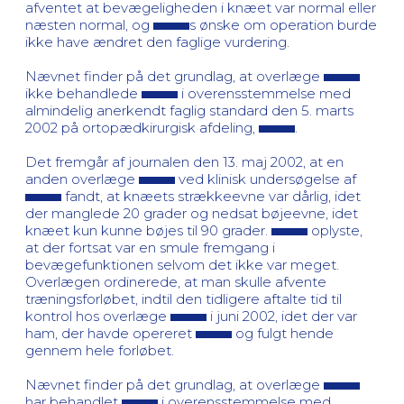
afventet at bevægeligheden i knæet var normal eller
næsten normal, og
s ønske om operation burde
ikke have ændret den faglige vurdering.
Nævnet finder på det grundlag, at overlæge
ikke behandlede
i overensstemmelse med
almindelig anerkendt faglig standard den 5. marts
2002 på ortopædkirurgisk afdeling,
.
Det fremgår af journalen den 13. maj 2002, at en
anden overlæge
ved klinisk undersøgelse af
fandt, at knæets strækkeevne var dårlig, idet
der manglede 20 grader og nedsat bøjeevne, idet
knæet kun kunne bøjes til 90 grader.
oplyste,
at der fortsat var en smule fremgang i
bevægefunktionen selvom det ikke var meget.
Overlægen ordinerede, at man skulle afvente
træningsforløbet, indtil den tidligere aftalte tid til
kontrol hos overlæge
i juni 2002, idet der var
ham, der havde opereret
og fulgt hende
gennem hele forløbet.
Nævnet finder på det grundlag, at overlæge
har behandlet
i overensstemmelse med