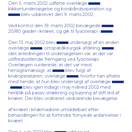
Den 5. marts 2002 udførte overlæge
kikkertundersøgelse og korsbåndsoperation og
blev udskrevet den 9. marts 2002.
Ved kontrol den 19. marts 2002 bevægede
20/80 grader i knæet, og gik til fysioterapi i
.
Den 13. maj 2002 blev
undersøgt af en anden
overlæge
, ortopædkirurgisk afdeling,
,
idet anledningen til undersøgelsen var, at der var
utilfredsstillende fremgang ved fysioterapi.
Overlægen vurderede, at det var mest
hensigtsmæssigt, at
blev fulgt af
knæoperatøren, overlæge
, hvorfor han aftalte
med hende, at hun blev undersøgt af overlæge
.
blev igen indlagt i maj måned 2002 med
henblik på passiv strækning og bøjning af stift led af
knæet. Der blev ordineret vedvarende bevægelse
af knæet i knæmaskine umiddelbart efter
behandlingen for at forhindre fornyede ardannelser i
knæet.
Den 4. juni 2002 blev
udskrevet.