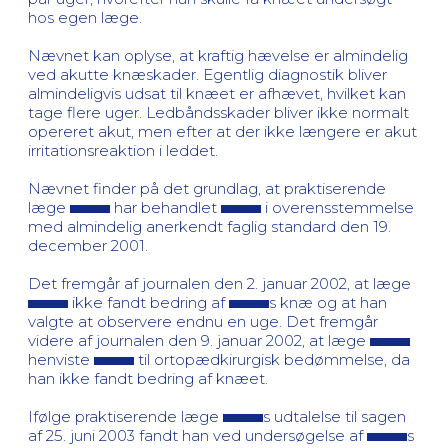
hos egen læge.
Nævnet kan oplyse, at kraftig hævelse er almindelig
ved akutte knæskader. Egentlig diagnostik bliver
almindeligvis udsat til knæet er afhævet, hvilket kan
tage flere uger. Ledbåndsskader bliver ikke normalt
opereret akut, men efter at der ikke længere er akut
irritationsreaktion i leddet.
Nævnet finder på det grundlag, at praktiserende
læge
har behandlet
i overensstemmelse
med almindelig anerkendt faglig standard den 19.
december 2001.
Det fremgår af journalen den 2. januar 2002, at læge
ikke fandt bedring af
s knæ og at han
valgte at observere endnu en uge. Det fremgår
videre af journalen den 9. januar 2002, at læge
henviste
til ortopædkirurgisk bedømmelse, da
han ikke fandt bedring af knæet.
Ifølge praktiserende læge
s udtalelse til sagen
af 25. juni 2003 fandt han ved undersøgelse af
s