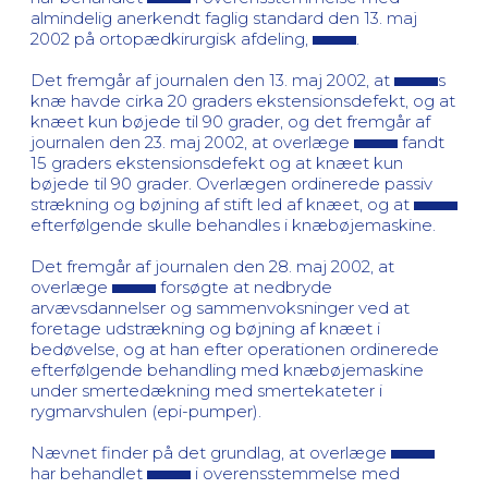
almindelig anerkendt faglig standard den 13. maj
2002 på ortopædkirurgisk afdeling,
.
Det fremgår af journalen den 13. maj 2002, at
s
knæ havde cirka 20 graders ekstensionsdefekt, og at
knæet kun bøjede til 90 grader, og det fremgår af
journalen den 23. maj 2002, at overlæge
fandt
15 graders ekstensionsdefekt og at knæet kun
bøjede til 90 grader. Overlægen ordinerede passiv
strækning og bøjning af stift led af knæet, og at
efterfølgende skulle behandles i knæbøjemaskine.
Det fremgår af journalen den 28. maj 2002, at
overlæge
forsøgte at nedbryde
arvævsdannelser og sammenvoksninger ved at
foretage udstrækning og bøjning af knæet i
bedøvelse, og at han efter operationen ordinerede
efterfølgende behandling med knæbøjemaskine
under smertedækning med smertekateter i
rygmarvshulen (epi-pumper).
Nævnet finder på det grundlag, at overlæge
har behandlet
i overensstemmelse med