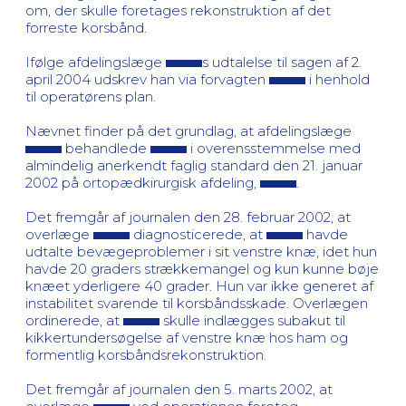
om, der skulle foretages rekonstruktion af det
forreste korsbånd.
Ifølge afdelingslæge
s udtalelse til sagen af 2.
april 2004 udskrev han via forvagten
i henhold
til operatørens plan.
Nævnet finder på det grundlag, at afdelingslæge
behandlede
i overensstemmelse med
almindelig anerkendt faglig standard den 21. januar
2002 på ortopædkirurgisk afdeling,
.
Det fremgår af journalen den 28. februar 2002, at
overlæge
diagnosticerede, at
havde
udtalte bevægeproblemer i sit venstre knæ, idet hun
havde 20 graders strækkemangel og kun kunne bøje
knæet yderligere 40 grader. Hun var ikke generet af
instabilitet svarende til korsbåndsskade. Overlægen
ordinerede, at
skulle indlægges subakut til
kikkertundersøgelse af venstre knæ hos ham og
formentlig korsbåndsrekonstruktion.
Det fremgår af journalen den 5. marts 2002, at