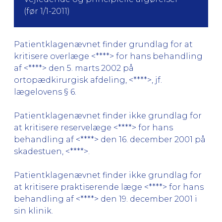
(før 1/1-2011)
Patientklagenævnet finder grundlag for at
kritisere overlæge <****> for hans behandling
af <****> den 5. marts 2002 på
ortopædkirurgisk afdeling, <****>, jf.
lægelovens § 6.
Patientklagenævnet finder ikke grundlag for
at kritisere reservelæge <****> for hans
behandling af <****> den 16. december 2001 på
skadestuen, <****>.
Patientklagenævnet finder ikke grundlag for
at kritisere praktiserende læge <****> for hans
behandling af <****> den 19. december 2001 i
sin klinik.