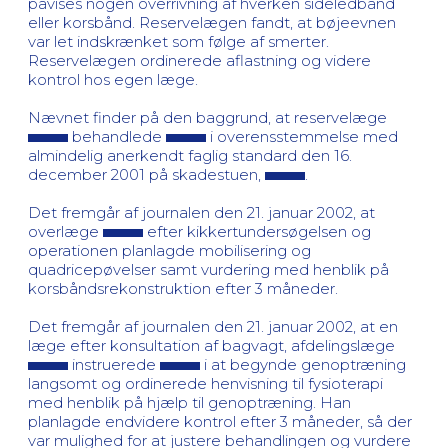
påvises nogen overrivning af hverken sideledbånd
eller korsbånd. Reservelægen fandt, at bøjeevnen
var let indskrænket som følge af smerter.
Reservelægen ordinerede aflastning og videre
kontrol hos egen læge.
Nævnet finder på den baggrund, at reservelæge
behandlede
i overensstemmelse med
almindelig anerkendt faglig standard den 16.
december 2001 på skadestuen,
.
Det fremgår af journalen den 21. januar 2002, at
overlæge
efter kikkertundersøgelsen og
operationen planlagde mobilisering og
quadricepøvelser samt vurdering med henblik på
korsbåndsrekonstruktion efter 3 måneder.
Det fremgår af journalen den 21. januar 2002, at en
læge efter konsultation af bagvagt, afdelingslæge
instruerede
i at begynde genoptræning
langsomt og ordinerede henvisning til fysioterapi
med henblik på hjælp til genoptræning. Han
planlagde endvidere kontrol efter 3 måneder, så der
var mulighed for at justere behandlingen og vurdere