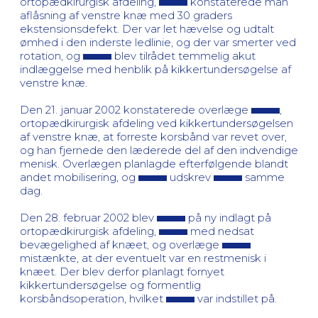
ortopædkirurgisk afdeling,
konstaterede man
aflåsning af venstre knæ med 30 graders
ekstensionsdefekt. Der var let hævelse og udtalt
ømhed i den inderste ledlinie, og der var smerter ved
rotation, og
blev tilrådet temmelig akut
indlæggelse med henblik på kikkertundersøgelse af
venstre knæ.
Den 21. januar 2002 konstaterede overlæge
,
ortopædkirurgisk afdeling ved kikkertundersøgelsen
af venstre knæ, at forreste korsbånd var revet over,
og han fjernede den læderede del af den indvendige
menisk. Overlægen planlagde efterfølgende blandt
andet mobilisering, og
udskrev
samme
dag.
Den 28. februar 2002 blev
på ny indlagt på
ortopædkirurgisk afdeling,
med nedsat
bevægelighed af knæet, og overlæge
mistænkte, at der eventuelt var en restmenisk i
knæet. Der blev derfor planlagt fornyet
kikkertundersøgelse og formentlig
korsbåndsoperation, hvilket
var indstillet på.