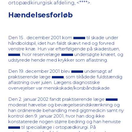
ortopædkirurgisk afdeling, <****>.
Hændelsesforløb
Den 15 . december 2001 kom
til skade under
håndboldspil, idet hun faldt skævt ned og forvred
venstre knæ. Hun var efterfølgende på skadestuen,
, hvor reservelæge
undersøgte knæet, og
udstyrede hende med krykker som aflastning.
Den 19. december 2001 blev
undersøgt af
praktiserende læge
, som tilrådede fuldstændig
aflastning over julen. Lægens diagnostiske
overvejelser var meniskskade/korsbåndsskade.
Den 2. januar 2002 fandt praktiserende læge
moderat hævelse og bevægelsesindskrænkning og
han ordinerede behandling med gigtmedicin samt ny
kontrol den 9. januar 2001, hvor han dog ikke
konstaterede nogen større bedring og han henviste
til speciallæge i ortopædkirurgi. På