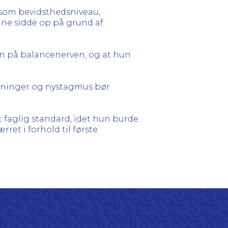
åsom bevidsthedsniveau,
unne sidde op på grund af
ion på balancenerven, og at hun
stninger og nystagmus bør
faglig standard, idet hun burde
ret i forhold til første