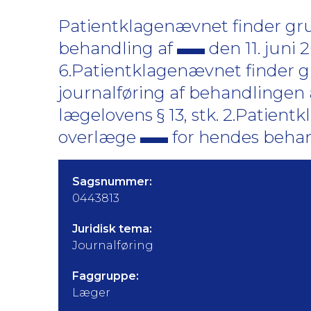
Patientklagenævnet finder gru
behandling af
den 11. juni
6.Patientklagenævnet finder gr
journalføring af behandlingen
lægelovens § 13, stk. 2.Patient
overlæge
for hendes behan
Sagsnummer:
0443813
Juridisk tema:
Journalføring
Faggruppe:
Læger