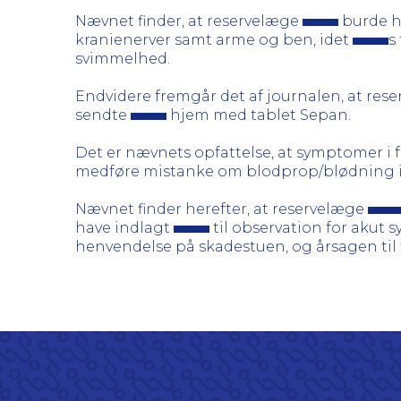
Nævnet finder, at reservelæge
burde h
kranienerver samt arme og ben, idet
s
svimmelhed.
Endvidere fremgår det af journalen, at res
sendte
hjem med tablet Sepan.
Det er nævnets opfattelse, at symptomer i
medføre mistanke om blodprop/blødning i 
Nævnet finder herefter, at reservelæge
have indlagt
til observation for akut s
henvendelse på skadestuen, og årsagen til t