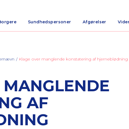
Borgere
Sundhedspersoner
Afgørelser
Vide
nærnævn
Klage over manglende konstatering af hjerneblødning
R MANGLENDE
NG AF
DNING