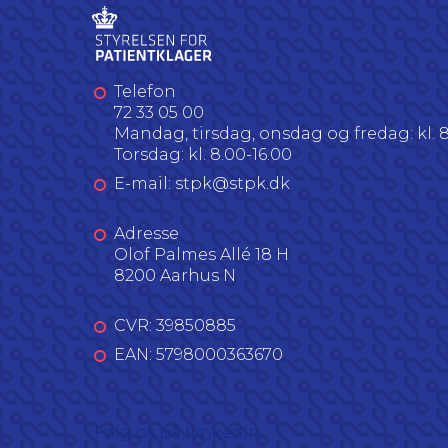
Telefon
72 33 05 00
Mandag, tirsdag, onsdag og fredag: kl. 8
Torsdag: kl. 8.00-16.00
E-mail: stpk@stpk.dk
Adresse
Olof Palmes Allé 18 H
8200 Aarhus N
CVR: 39850885
EAN: 5798000363670
Følg os på LinkedIn