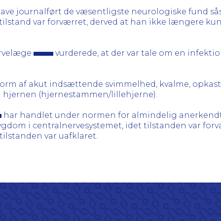
ave journalført de væsentligste neurologiske fund s
 tilstand var forværret, derved at han ikke længere k
ervelæge
vurderede, at der var tale om en infekt
 form af akut indsættende svimmelhed, kvalme, opka
hjernen (hjernestammen/lillehjerne).
har handlet under normen for almindelig anerkendt 
ygdom i centralnervesystemet, idet tilstanden var forvær
ilstanden var uafklaret.