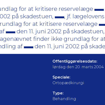
ndlag for at kritisere reservelæge
 2002 på skadestuen,
, jf. lægelovens
undlag for at kritisere reservelæge
 af
den 11. juni 2002 på skadestuen
klagenævnet finder ikke grundlag for at
dling af
den 11. juni 2002 på skad
Offentliggørelsesdato:
lørdag den 20. marts 2004
Speciale:
Ortopædkirurgi
Type:
Behandling