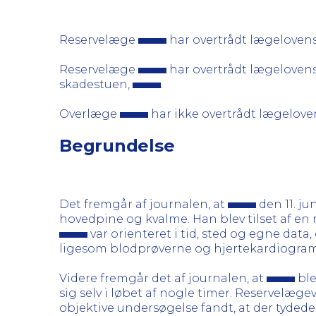
Reservelæge
har overtrådt lægelovens
Reservelæge
har overtrådt lægelovens 
skadestuen,
.
Overlæge
har ikke overtrådt lægelove
Begrundelse
Det fremgår af journalen, at
den 11. ju
hovedpine og kvalme. Han blev tilset af en 
var orienteret i tid, sted og egne dat
ligesom blodprøverne og hjertekardiogram v
Videre fremgår det af journalen, at
ble
sig selv i løbet af nogle timer. Reservelæ
objektive undersøgelse fandt, at der tydede