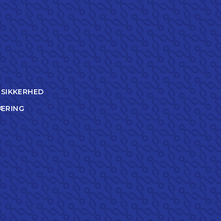
TSIKKERHED
ÆRING