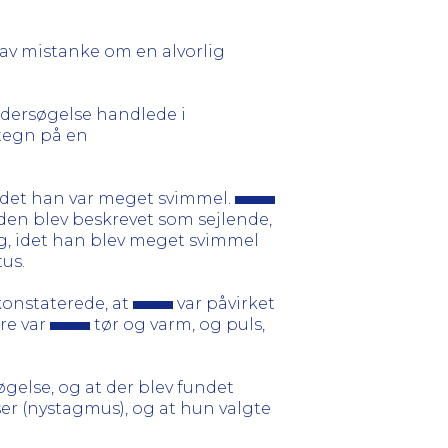
gav mistanke om en alvorlig
ndersøgelse handlede i
 tegn på en
 idet han var meget svimmel.
den blev beskrevet som sejlende,
ng, idet han blev meget svimmel
us.
onstaterede, at
var påvirket
re var
tør og varm, og puls,
øgelse, og at der blev fundet
ser (nystagmus), og at hun valgte