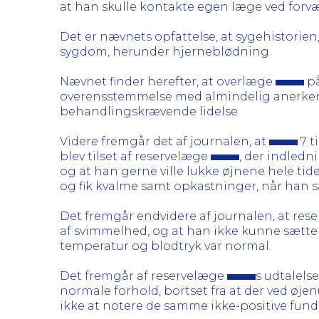
at han skulle kontakte egen læge ved forvæ
Det er nævnets opfattelse, at sygehistorie
sygdom, herunder hjerneblødning.
Nævnet finder herefter, at overlæge
på
overensstemmelse med almindelig anerkendt
behandlingskrævende lidelse.
Videre fremgår det af journalen, at
7 t
blev tilset af reservelæge
, der indledn
og at han gerne ville lukke øjnene hele ti
og fik kvalme samt opkastninger, når han sa
Det fremgår endvidere af journalen, at re
af svimmelhed, og at han ikke kunne sætte s
temperatur og blodtryk var normal.
Det fremgår af reservelæge
s udtalels
normale forhold, bortset fra at der ved øje
ikke at notere de samme ikke-positive fun