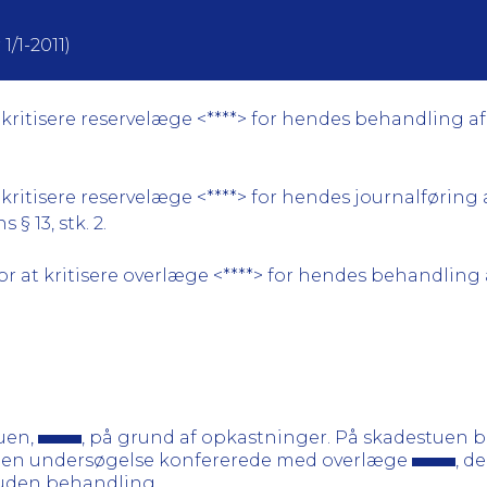
1/1-2011)
ritisere reservelæge <****> for hendes behandling af <
ritisere reservelæge <****> for hendes journalføring a
§ 13, stk. 2.
 at kritisere overlæge <****> for hendes behandling af
tuen,
, på grund af opkastninger. På skadestuen b
get en undersøgelse konfererede med overlæge
, d
uden behandling.