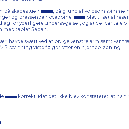
en på skadestuen,
, på grund af voldsom svimmelhe
inger og pressende hovedpine.
blev tilset af res
dlag for yderligere undersøgelser, og at der var tale
 med tablet Sepan.
r, havde svært ved at bruge venstre arm samt var tr
 MR-scanning viste følger efter en hjerneblødning.
de
korrekt, idet det ikke blev konstateret, at ha
n