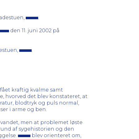
kadestuen,
.
den 11. juni 2002 på
destuen,
.
 fået kraftig kvalme samt
, hvorved det blev konstateret, at
ratur, blodtryk og puls normal,
ser i arme og ben.
e vandet, men at problemet løste
rund af sygehistorien og den
ggelse.
blev orienteret om,