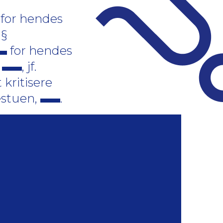
for hendes
 §
for hendes
,
, jf.
 kritisere
estuen,
.