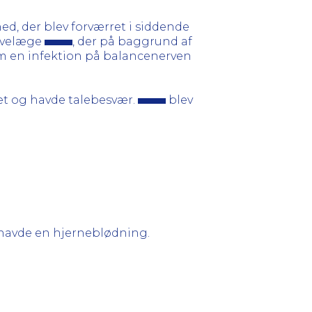
d, der blev forværret i siddende
ervelæge
, der på baggrund af
 om en infektion på balancenerven
æt og havde talebesvær.
blev
n havde en hjerneblødning.