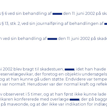
 § 6 ved sin behandling af
den 11. juni 2002 på s
§ 13, stk. 2, ved sin journalføring af behandlingen af
n ved sin behandling af
den 11. juni 2002 på ska
ni 2002 blev bragt til skadestuen,
, idet han havde
reservelægevikar, der foretog en objektiv undersøgelse
a, og at han kunne gå uden støtte. Endvidere var tempe
ar normalt. Herudover var der normal kraft og reflek
v observeret i 5 timer, og at han først ikke kunne lad
gevikaren konfererede med overlæge
, der på bagg
 på maveonde, og at der ikke var indikation for indlæ