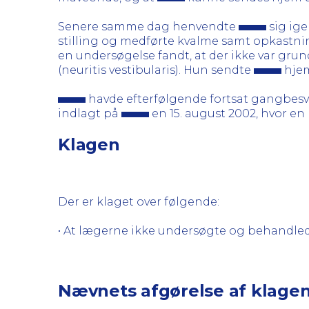
Senere samme dag henvendte
sig ig
stilling og medførte kvalme samt opkastn
en undersøgelse fandt, at der ikke var grun
(neuritis vestibularis). Hun sendte
hjem
havde efterfølgende fortsat gangbesvæ
indlagt på
en 15. august 2002, hvor en
Klagen
Der er klaget over følgende:
• At lægerne ikke undersøgte og behandle
Nævnets afgørelse af klage