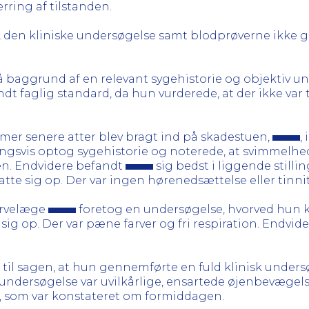
rring af tilstanden.
n, den kliniske undersøgelse samt blodprøverne ikke 
 baggrund af en relevant sygehistorie og objektiv u
 faglig standard, da hun vurderede, at der ikke var
imer senere atter blev bragt ind på skadestuen,
,
ingsvis optog sygehistorie og noterede, at svimmelhe
den. Endvidere befandt
sig bedst i liggende stilli
tte sig op. Der var ingen hørenedsættelse eller tinnit
servelæge
foretog en undersøgelse, hvorved hun k
ig op. Der var pæne farver og fri respiration. Endvide
e til sagen, at hun gennemførte en fuld klinisk unders
nundersøgelse var uvilkårlige, ensartede øjenbevægel
d, som var konstateret om formiddagen.