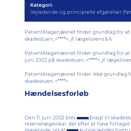
Kategori:
Vejledende og principielle afgørelser (før 
Patientklagenævnet finder grundlag for at k
skadestuen, <****>, jf. lægelovens § 6.
Patientklagenævnet finder grundlag for at k
juni 2002 på skadestuen, <****>, jf. lægelovens 
Patientklagenævnet finder ikke grundlag for
skadestuen, <****>.
Hændelsesforløb
Den 11. juni 2002 blev
bragt til skades
reservelægevikar, der efter at have forta
maveonde, og at
kunne sendes hjem 