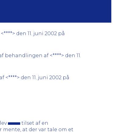
****> den 11. juni 2002 på
f behandlingen af <****> den 11.
 <****> den 11. juni 2002 på
lev
tilset af en
er mente, at der var tale om et