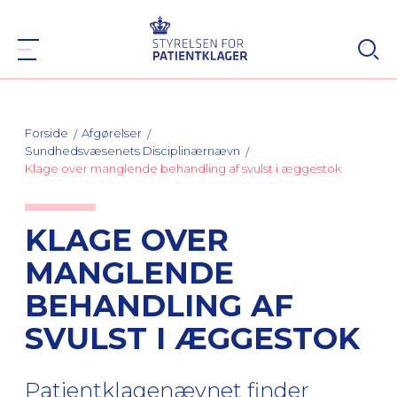
Forside
Afgørelser
Sundhedsvæsenets Disciplinærnævn
Klage over manglende behandling af svulst i æggestok
KLAGE OVER
MANGLENDE
BEHANDLING AF
SVULST I ÆGGESTOK
Patientklagenævnet finder