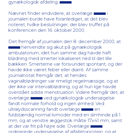
gynækologisk afdeling,
.
Nævnet finder endvidere, at overlæge
i
journalen burde have foranlediget, at det blev
noteret, hvilke beslutninger, der blev truffet på
konferencen den 16. oktober 2000.
Det fremgår af journalen den 8. december 2000, at
henvendte sig akut på gynækologisk
ambulatorium, idet hun samme dag havde haft
blødning med smerter lokaliseret ned til det lille
bækken. Smerterne var forsvundet spontant, og der
havde ikke været feber eller diarré. Af samme
journalnotat fremgår det, at hendes
vaginalblødninger var rimeligt regelmæssige, og at
der ikke var intervalblødning, og at hun lige havde
overstået sidste menstruation. Videre fremgår det, at
overlæge
ved gynækologisk undersøgelse
fandt normale forhold og ingen ømhed. Ved
ultralydsscanning fandt overlæge
en
fuldstændig normal livmoder med en slimhinde på 1
mm, og at venstre æggestok målte 17x41 mm, samt
at der var frit på højre side. Overlæge
ordinerede undersøgelse af alfaføtoprotein, og at