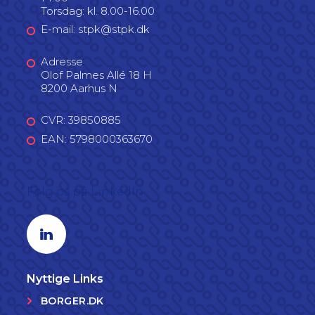
Torsdag: kl. 8.00-16.00
E-mail: stpk@stpk.dk
Adresse
Olof Palmes Allé 18 H
8200 Aarhus N
CVR: 39850885
EAN: 5798000363670
Følg os på LinkedIn
Linkedin profil
Nyttige Links
BORGER.DK