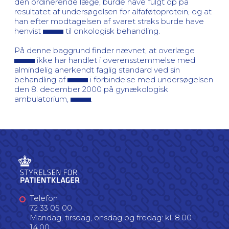
den ordinerende læge, burde have fulgt op på
resultatet af undersøgelsen for alfaføtoprotein, og at
han efter modtagelsen af svaret straks burde have
henvist
til onkologisk behandling.
På denne baggrund finder nævnet, at overlæge
ikke har handlet i overensstemmelse med
almindelig anerkendt faglig standard ved sin
behandling af
i forbindelse med undersøgelsen
den 8. december 2000 på gynækologisk
ambulatorium,
.
Telefon
72 33 05 00
Mandag, tirsdag, onsdag og fredag: kl. 8.00 -
14.00