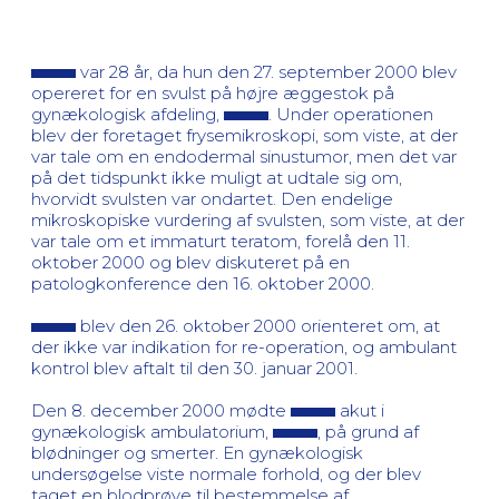
var 28 år, da hun den 27. september 2000 blev
opereret for en svulst på højre æggestok på
gynækologisk afdeling,
. Under operationen
blev der foretaget frysemikroskopi, som viste, at der
var tale om en endodermal sinustumor, men det var
på det tidspunkt ikke muligt at udtale sig om,
hvorvidt svulsten var ondartet. Den endelige
mikroskopiske vurdering af svulsten, som viste, at der
var tale om et immaturt teratom, forelå den 11.
oktober 2000 og blev diskuteret på en
patologkonference den 16. oktober 2000.
blev den 26. oktober 2000 orienteret om, at
der ikke var indikation for re-operation, og ambulant
kontrol blev aftalt til den 30. januar 2001.
Den 8. december 2000 mødte
akut i
gynækologisk ambulatorium,
, på grund af
blødninger og smerter. En gynækologisk
undersøgelse viste normale forhold, og der blev
taget en blodprøve til bestemmelse af