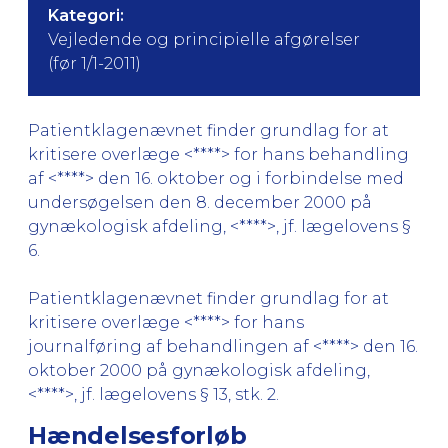
Kategori:
Vejledende og principielle afgørelser
(før 1/1-2011)
Patientklagenævnet finder grundlag for at
kritisere overlæge <****> for hans behandling
af <****> den 16. oktober og i forbindelse med
undersøgelsen den 8. december 2000 på
gynækologisk afdeling, <****>, jf. lægelovens §
6.
Patientklagenævnet finder grundlag for at
kritisere overlæge <****> for hans
journalføring af behandlingen af <****> den 16.
oktober 2000 på gynækologisk afdeling,
<****>, jf. lægelovens § 13, stk. 2.
Hændelsesforløb