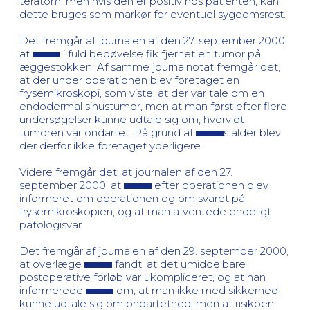
teratom, men hvis den er positiv hos patienten, kan
dette bruges som markør for eventuel sygdomsrest.
Det fremgår af journalen af den 27. september 2000,
at
i fuld bedøvelse fik fjernet en tumor på
æggestokken. Af samme journalnotat fremgår det,
at der under operationen blev foretaget en
frysemikroskopi, som viste, at der var tale om en
endodermal sinustumor, men at man først efter flere
undersøgelser kunne udtale sig om, hvorvidt
tumoren var ondartet. På grund af
s alder blev
der derfor ikke foretaget yderligere.
Videre fremgår det, at journalen af den 27.
september 2000, at
efter operationen blev
informeret om operationen og om svaret på
frysemikroskopien, og at man afventede endeligt
patologisvar.
Det fremgår af journalen af den 29. september 2000,
at overlæge
fandt, at det umiddelbare
postoperative forløb var ukompliceret, og at han
informerede
om, at man ikke med sikkerhed
kunne udtale sig om ondartethed, men at risikoen