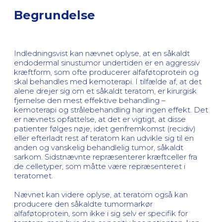
Begrundelse
Indledningsvist kan nævnet oplyse, at en såkaldt
endodermal sinustumor undertiden er en aggressiv
kræftform, som ofte producerer alfaføtoprotein og
skal behandles med kemoterapi. I tilfælde af, at det
alene drejer sig om et såkaldt teratom, er kirurgisk
fjernelse den mest effektive behandling –
kemoterapi og strålebehandling har ingen effekt. Det
er nævnets opfattelse, at det er vigtigt, at disse
patienter følges nøje, idet genfremkomst (recidiv)
eller efterladt rest af teratom kan udvikle sig til en
anden og vanskelig behandlelig tumor, såkaldt
sarkom. Sidstnævnte repræsenterer kræftceller fra
de celletyper, som måtte være repræsenteret i
teratomet.
Nævnet kan videre oplyse, at teratom også kan
producere den såkaldte tumormarkør
alfaføtoprotein, som ikke i sig selv er specifik for