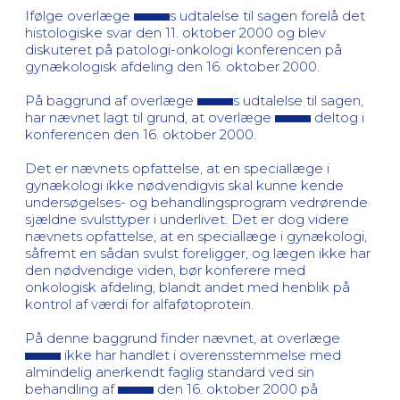
Ifølge overlæge
s udtalelse til sagen forelå det
histologiske svar den 11. oktober 2000 og blev
diskuteret på patologi-onkologi konferencen på
gynækologisk afdeling den 16. oktober 2000.
På baggrund af overlæge
s udtalelse til sagen,
har nævnet lagt til grund, at overlæge
deltog i
konferencen den 16. oktober 2000.
Det er nævnets opfattelse, at en speciallæge i
gynækologi ikke nødvendigvis skal kunne kende
undersøgelses- og behandlingsprogram vedrørende
sjældne svulsttyper i underlivet. Det er dog videre
nævnets opfattelse, at en speciallæge i gynækologi,
såfremt en sådan svulst foreligger, og lægen ikke har
den nødvendige viden, bør konferere med
onkologisk afdeling, blandt andet med henblik på
kontrol af værdi for alfaføtoprotein.
På denne baggrund finder nævnet, at overlæge
ikke har handlet i overensstemmelse med
almindelig anerkendt faglig standard ved sin
behandling af
den 16. oktober 2000 på