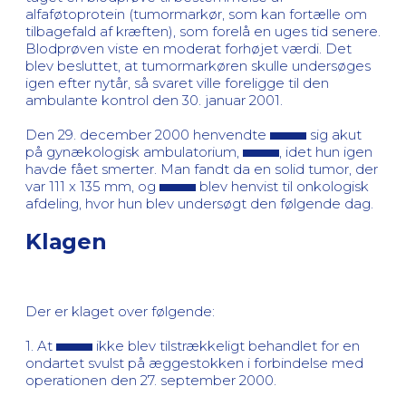
alfaføtoprotein (tumormarkør, som kan fortælle om
tilbagefald af kræften), som forelå en uges tid senere.
Blodprøven viste en moderat forhøjet værdi. Det
blev besluttet, at tumormarkøren skulle undersøges
igen efter nytår, så svaret ville foreligge til den
ambulante kontrol den 30. januar 2001.
Den 29. december 2000 henvendte
sig akut
på gynækologisk ambulatorium,
, idet hun igen
havde fået smerter. Man fandt da en solid tumor, der
var 111 x 135 mm, og
blev henvist til onkologisk
afdeling, hvor hun blev undersøgt den følgende dag.
Klagen
Der er klaget over følgende:
1. At
ikke blev tilstrækkeligt behandlet for en
ondartet svulst på æggestokken i forbindelse med
operationen den 27. september 2000.