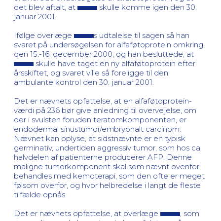
det blev aftalt, at
skulle komme igen den 30.
januar 2001.
Ifølge overlæge
s udtalelse til sagen så han
svaret på undersøgelsen for alfaføtoprotein omkring
den 15.-16. december 2000, og han besluttede, at
skulle have taget en ny alfaføtoprotein efter
årsskiftet, og svaret ville så foreligge til den
ambulante kontrol den 30. januar 2001.
Det er nævnets opfattelse, at en alfaføtoprotein-
værdi på 236 bør give anledning til overvejelse, om
der i svulsten foruden teratomkomponenten, er
endodermal sinustumor/embryonalt carcinom.
Nævnet kan oplyse, at sidstnævnte er en typisk
germinativ, undertiden aggressiv tumor, som hos ca.
halvdelen af patienterne producerer AFP. Denne
maligne tumorkomponent skal som nævnt ovenfor
behandles med kemoterapi, som den ofte er meget
følsom overfor, og hvor helbredelse i langt de fleste
tilfælde opnås.
Det er nævnets opfattelse, at overlæge
, som