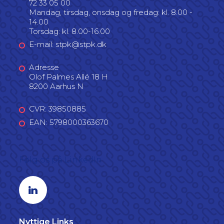
72 33 05 00
Mandag, tirsdag, onsdag og fredag: kl. 8.00 -
14.00
Torsdag: kl. 8.00-16.00
E-mail: stpk@stpk.dk
Adresse
Olof Palmes Allé 18 H
8200 Aarhus N
CVR: 39850885
EAN: 5798000363670
Følg os på LinkedIn
Linkedin profil
Nyttige Links