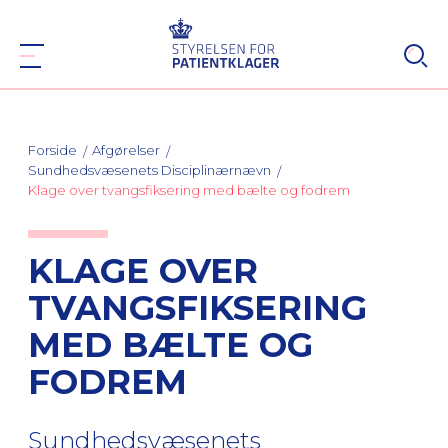
Forside
Afgørelser
Sundhedsvæsenets Disciplinærnævn
Klage over tvangsfiksering med bælte og fodrem
KLAGE OVER
TVANGSFIKSERING
MED BÆLTE OG
FODREM
Sundhedsvæsenets