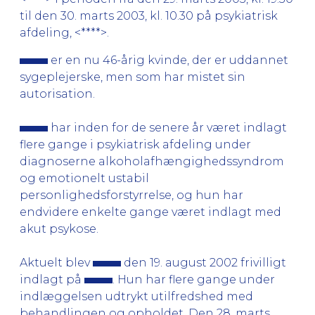
til den 30. marts 2003, kl. 10.30 på psykiatrisk
afdeling, <****>.
er en nu 46-årig kvinde, der er uddannet
sygeplejerske, men som har mistet sin
autorisation.
har inden for de senere år været indlagt
flere gange i psykiatrisk afdeling under
diagnoserne alkoholafhængighedssyndrom
og emotionelt ustabil
personlighedsforstyrrelse, og hun har
endvidere enkelte gange været indlagt med
akut psykose.
Aktuelt blev
den 19. august 2002 frivilligt
indlagt på
. Hun har flere gange under
indlæggelsen udtrykt utilfredshed med
behandlingen og opholdet. Den 28. marts