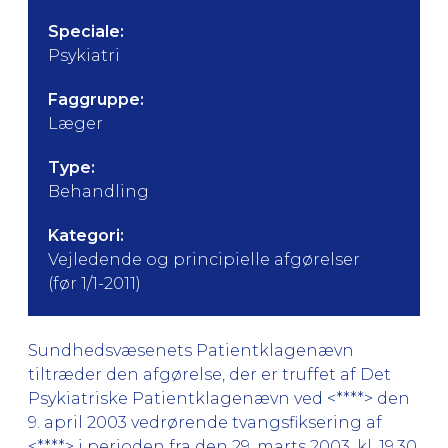
Speciale:
Psykiatri
Faggruppe:
Læger
Type:
Behandling
Kategori:
Vejledende og principielle afgørelser
(før 1/1-2011)
Sundhedsvæsenets Patientklagenævn
tiltræder den afgørelse, der er truffet af Det
Psykiatriske Patientklagenævn ved <****> den
9. april 2003 vedrørende tvangsfiksering af
<****> i perioden fra den 29. marts 2003, kl. 19.30