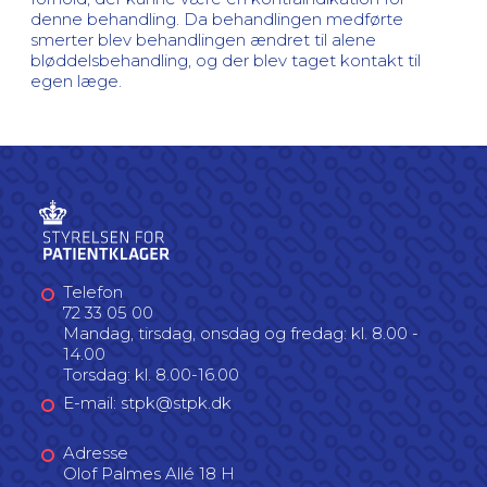
denne behandling. Da behandlingen medførte
smerter blev behandlingen ændret til alene
bløddelsbehandling, og der blev taget kontakt til
egen læge.
Telefon
72 33 05 00
Mandag, tirsdag, onsdag og fredag: kl. 8.00 -
14.00
Torsdag: kl. 8.00-16.00
E-mail: stpk@stpk.dk
Adresse
Olof Palmes Allé 18 H