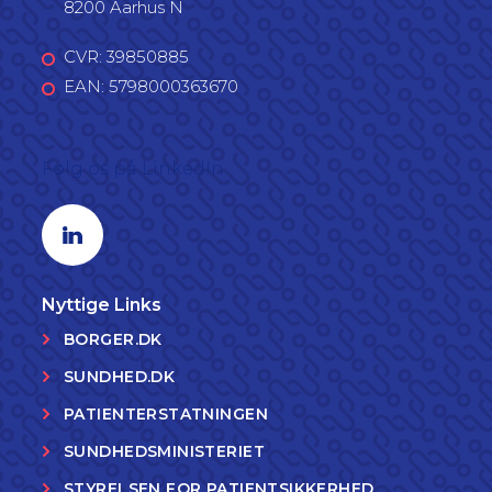
8200 Aarhus N
CVR: 39850885
EAN: 5798000363670
Følg os på LinkedIn
Linkedin profil
Nyttige Links
BORGER.DK
SUNDHED.DK
PATIENTERSTATNINGEN
SUNDHEDSMINISTERIET
STYRELSEN FOR PATIENTSIKKERHED