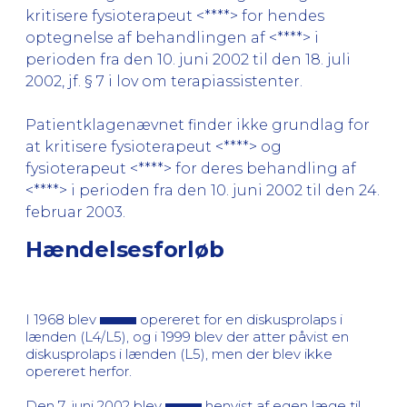
kritisere fysioterapeut <****> for hendes
optegnelse af behandlingen af <****> i
perioden fra den 10. juni 2002 til den 18. juli
2002, jf. § 7 i lov om terapiassistenter.
Patientklagenævnet finder ikke grundlag for
at kritisere fysioterapeut <****> og
fysioterapeut <****> for deres behandling af
<****> i perioden fra den 10. juni 2002 til den 24.
februar 2003.
Hændelsesforløb
I 1968 blev
opereret for en diskusprolaps i
lænden (L4/L5), og i 1999 blev der atter påvist en
diskusprolaps i lænden (L5), men der blev ikke
opereret herfor.
Den 7. juni 2002 blev
henvist af egen læge til