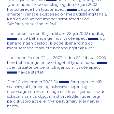
fysioterapeutisk behandling, og den 10. juni 2002
konsulterede hun fysioterapeut
på grund af
smerter i venstre skulderregion med udstråling til hals,
kind og øre, lændesmerter samt smerter og
føleforstyrrelser i højre fod.
I perioden fra den 10. juni til den 22. juli 2002 modtog
i alt 9 behandlinger hos fysioterapeut
, og
behandlingen bestod i bløddelsbehandling og
mobiliserende manuelle behandlingsteknikker.
I perioden fra den 22. juli 2002 til den 24. februar 2003
blev behandlingerne overtaget af fysioterapeut
, der fortsatte de behandlinger, som fysioterapeut
havde startet.
Den 10. december 2002 fik
foretaget en MR-
scanning af hjernen og halshvirvelsøjlen, og
undersøgelsen viste mange infarkter i hjernens hvide
substans samt slidgigt i halshvirvelsøjlen uden tegn
på diskusprolaps eller tryk på rygmarv eller nerver
herfra.