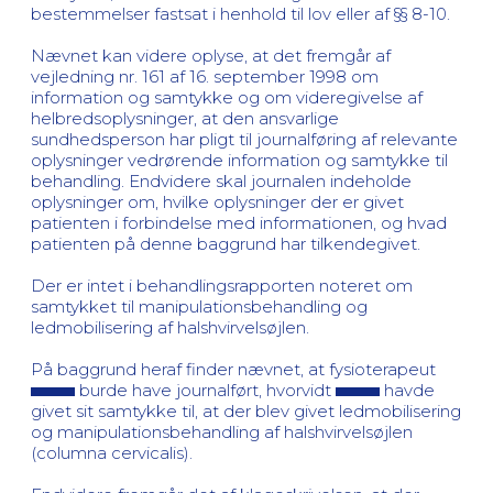
bestemmelser fastsat i henhold til lov eller af §§ 8-10.
Nævnet kan videre oplyse, at det fremgår af
vejledning nr. 161 af 16. september 1998 om
information og samtykke og om videregivelse af
helbredsoplysninger, at den ansvarlige
sundhedsperson har pligt til journalføring af relevante
oplysninger vedrørende information og samtykke til
behandling. Endvidere skal journalen indeholde
oplysninger om, hvilke oplysninger der er givet
patienten i forbindelse med informationen, og hvad
patienten på denne baggrund har tilkendegivet.
Der er intet i behandlingsrapporten noteret om
samtykket til manipulationsbehandling og
ledmobilisering af halshvirvelsøjlen.
På baggrund heraf finder nævnet, at fysioterapeut
burde have journalført, hvorvidt
havde
givet sit samtykke til, at der blev givet ledmobilisering
og manipulationsbehandling af halshvirvelsøjlen
(columna cervicalis).