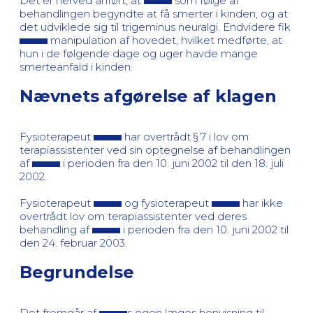
Det er herved anført, at
som følge af
behandlingen begyndte at få smerter i kinden, og at
det udviklede sig til trigeminus neuralgi. Endvidere fik
manipulation af hovedet, hvilket medførte, at
hun i de følgende dage og uger havde mange
smerteanfald i kinden.
Nævnets afgørelse af klagen
Fysioterapeut
har overtrådt § 7 i lov om
terapiassistenter ved sin optegnelse af behandlingen
af
i perioden fra den 10. juni 2002 til den 18. juli
2002.
Fysioterapeut
og fysioterapeut
har ikke
overtrådt lov om terapiassistenter ved deres
behandling af
i perioden fra den 10. juni 2002 til
den 24. februar 2003.
Begrundelse
Det fremgår af
s egen læges henvisning til