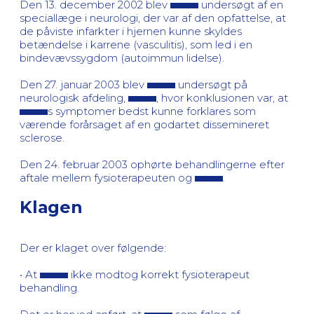
Den 13. december 2002 blev
undersøgt af en
speciallæge i neurologi, der var af den opfattelse, at
de påviste infarkter i hjernen kunne skyldes
betændelse i karrene (vasculitis), som led i en
bindevævssygdom (autoimmun lidelse).
Den 27. januar 2003 blev
undersøgt på
neurologisk afdeling,
, hvor konklusionen var, at
s symptomer bedst kunne forklares som
værende forårsaget af en godartet dissemineret
sclerose.
Den 24. februar 2003 ophørte behandlingerne efter
aftale mellem fysioterapeuten og
.
Klagen
Der er klaget over følgende:
• At
ikke modtog korrekt fysioterapeut
behandling.