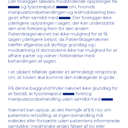
Der foreligger således modstridende oplysninger fra
og fysioterapeut
om, hvorvidt
manipulationsbehandlingen og ledmobilisering blev
givet efter samråd med
. Der foreligger ikke
yderligere oplysninger i sagen, der kan understøtte
den ene forklaring frem for den anden.
Patientklagenævnet har ikke mulighed for at få
sagen yderligere belyst, da Patientklagenævnet
træffer afgørelse på skriftligt grundlag og i
modsætning til domstolene ikke har mulighed for at
afhøre parter og vidner i forbindelse med
behandlingen af sagen.
I et sådant tilfælde gælder et almindeligt retsprincip
om, at tvivlen skal komme den indklagede til gode.
På denne baggrund finder nævnet ikke grundlag for
at fastslå, at fysioterapeut
foretog
manipulationsbehandling uden samråd med
.
Nævnet kan oplyse, at det fremgår af § 6 i lov om
patienters retsstilling, at ingen behandling må
indledes eller fortsætte uden patientens informerede
samtykke, medmindre andet følger af lov eller