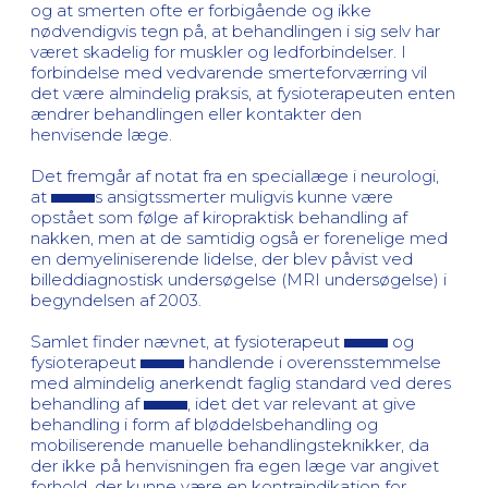
og at smerten ofte er forbigående og ikke
nødvendigvis tegn på, at behandlingen i sig selv har
været skadelig for muskler og ledforbindelser. I
forbindelse med vedvarende smerteforværring vil
det være almindelig praksis, at fysioterapeuten enten
ændrer behandlingen eller kontakter den
henvisende læge.
Det fremgår af notat fra en speciallæge i neurologi,
at
s ansigtssmerter muligvis kunne være
opstået som følge af kiropraktisk behandling af
nakken, men at de samtidig også er forenelige med
en demyeliniserende lidelse, der blev påvist ved
billeddiagnostisk undersøgelse (MRI undersøgelse) i
begyndelsen af 2003.
Samlet finder nævnet, at fysioterapeut
og
fysioterapeut
handlende i overensstemmelse
med almindelig anerkendt faglig standard ved deres
behandling af
, idet det var relevant at give
behandling i form af bløddelsbehandling og
mobiliserende manuelle behandlingsteknikker, da
der ikke på henvisningen fra egen læge var angivet
forhold, der kunne være en kontraindikation for