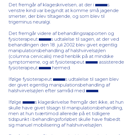
Det fremgår af klageskrivelsen, at der i
s
venstre kind var begyndt at komme små jagende
smerter, der blev tiltagende, og som blev til
trigeminus neuralgi.
Det fremgår videre af behandlingsrapporten og
fysioterapeut
s udtalelse til sagen, at der ved
behandlingen den 18. juli 2002 blev givet egentlig
manipulationsbehandling af halshvirvelsøjlen
(columna cervicalis) med henblik på at mindske
symptomerne, og at fysioterapeut
assisterede
fysioterapeut
hermed.
Ifølge fysioterapeut
s udtalelse til sagen blev
der givet egentlig manipulationsbehandling af
halshvirvelsøjlen efter samråd med
.
Ifølge
s klageskrivelse fremgår det ikke, at hun
skulle have givet tilsagn til manipulationsbehandling,
men at hun tværtimod allerede på et tidligere
tidspunkt i behandlingsforløbet skulle have frabedt
sig manuel mobilisering af halshvirvelsøjlen.