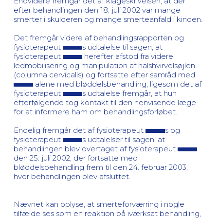
Endvidere fremgår det af klageskrivelsen, at der
efter behandlingen den 18. juli 2002 var mange
smerter i skulderen og mange smerteanfald i kinden.
Det fremgår videre af behandlingsrapporten og
fysioterapeut
s udtalelse til sagen, at
fysioterapeut
herefter afstod fra videre
ledmobilisering og manipulation af halshvirvelsøjlen
(columna cervicalis) og fortsatte efter samråd med
alene med bløddelsbehandling, ligesom det af
fysioterapeut
s udtalelse fremgår, at hun
efterfølgende tog kontakt til den henvisende læge
for at informere ham om behandlingsforløbet.
Endelig fremgår det af fysioterapeut
s og
fysioterapeut
s udtalelser til sagen, at
behandlingen blev overtaget af fysioterapeut
den 25. juli 2002, der fortsatte med
bløddelsbehandling frem til den 24. februar 2003,
hvor behandlingen blev afsluttet.
Nævnet kan oplyse, at smerteforværring i nogle
tilfælde ses som en reaktion på iværksat behandling,