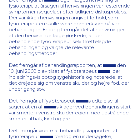
fysioterapi, at årsagen til henvisningen var resterende
symptomer (sequelae) efter tidligere diskusprolaps.
Der var ikke i henvisningen angivet forhold, som
fysioterapeuten skulle være opmærksom på ved
behandlingen. Endelig fremgår det af henvisningen,
at den henvisende læge ønskede, at den
behandlende fysioterapeut selv tilrettelagde
behandlingen og valgte de relevante
behandlingsmetoder.
Det fremgår af behandlingsrapporten, at
den
10. juni 2002 blev tilset af fysioterapeut
, der
indledningsvis optog sygehistorie og noterede, at
det drejede sig om venstre skulder og højre fod, der
under gang sov.
Det fremgår af fysioterapeut
s udtalelse til
sagen, at en af
s klager ved behandlingens start
var smerter i venstre skulderregion med udstrålende
smerter til hals, kind og øre.
Det fremgår videre af behandlingsrapporten, at
fysioterapeut
foretog en undersøgelse,