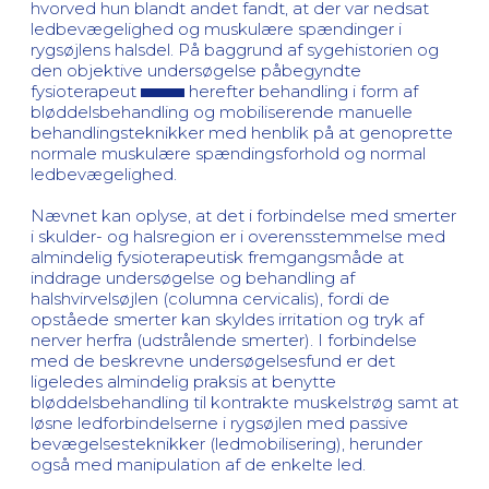
hvorved hun blandt andet fandt, at der var nedsat
ledbevægelighed og muskulære spændinger i
rygsøjlens halsdel. På baggrund af sygehistorien og
den objektive undersøgelse påbegyndte
fysioterapeut
herefter behandling i form af
bløddelsbehandling og mobiliserende manuelle
behandlingsteknikker med henblik på at genoprette
normale muskulære spændingsforhold og normal
ledbevægelighed.
Nævnet kan oplyse, at det i forbindelse med smerter
i skulder- og halsregion er i overensstemmelse med
almindelig fysioterapeutisk fremgangsmåde at
inddrage undersøgelse og behandling af
halshvirvelsøjlen (columna cervicalis), fordi de
opståede smerter kan skyldes irritation og tryk af
nerver herfra (udstrålende smerter). I forbindelse
med de beskrevne undersøgelsesfund er det
ligeledes almindelig praksis at benytte
bløddelsbehandling til kontrakte muskelstrøg samt at
løsne ledforbindelserne i rygsøjlen med passive
bevægelsesteknikker (ledmobilisering), herunder
også med manipulation af de enkelte led.