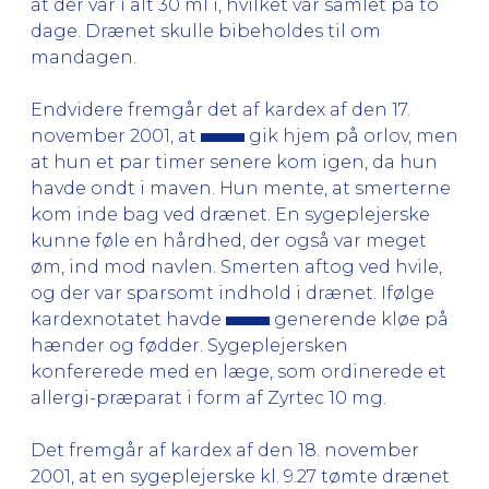
at der var i alt 30 ml i, hvilket var samlet på to
dage. Drænet skulle bibeholdes til om
mandagen.
Endvidere fremgår det af kardex af den 17.
november 2001, at
gik hjem på orlov, men
at hun et par timer senere kom igen, da hun
havde ondt i maven. Hun mente, at smerterne
kom inde bag ved drænet. En sygeplejerske
kunne føle en hårdhed, der også var meget
øm, ind mod navlen. Smerten aftog ved hvile,
og der var sparsomt indhold i drænet. Ifølge
kardexnotatet havde
generende kløe på
hænder og fødder. Sygeplejersken
konfererede med en læge, som ordinerede et
allergi-præparat i form af Zyrtec 10 mg.
Det fremgår af kardex af den 18. november
2001, at en sygeplejerske kl. 9.27 tømte drænet