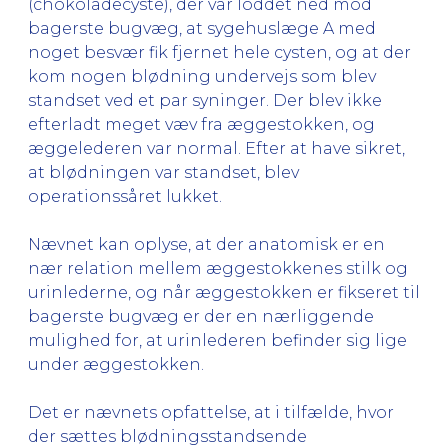
(chokoladecyste), der var loddet ned mod
bagerste bugvæg, at sygehuslæge A med
noget besvær fik fjernet hele cysten, og at der
kom nogen blødning undervejs som blev
standset ved et par syninger. Der blev ikke
efterladt meget væv fra æggestokken, og
æggelederen var normal. Efter at have sikret,
at blødningen var standset, blev
operationssåret lukket.
Nævnet kan oplyse, at der anatomisk er en
nær relation mellem æggestokkenes stilk og
urinlederne, og når æggestokken er fikseret til
bagerste bugvæg er der en nærliggende
mulighed for, at urinlederen befinder sig lige
under æggestokken.
Det er nævnets opfattelse, at i tilfælde, hvor
der sættes blødningsstandsende