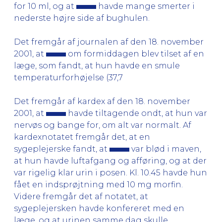
for 10 ml, og at
havde mange smerter i
nederste højre side af bughulen.
Det fremgår af journalen af den 18. november
2001, at
om formiddagen blev tilset af en
læge, som fandt, at hun havde en smule
temperaturforhøjelse (37,7
Det fremgår af kardex af den 18. november
2001, at
havde tiltagende ondt, at hun var
nervøs og bange for, om alt var normalt. Af
kardexnotatet fremgår det, at en
sygeplejerske fandt, at
var blød i maven,
at hun havde luftafgang og afføring, og at der
var rigelig klar urin i posen. Kl. 10.45 havde hun
fået en indsprøjtning med 10 mg morfin.
Videre fremgår det af notatet, at
sygeplejersken havde konfereret med en
læge, og at urinen samme dag skulle