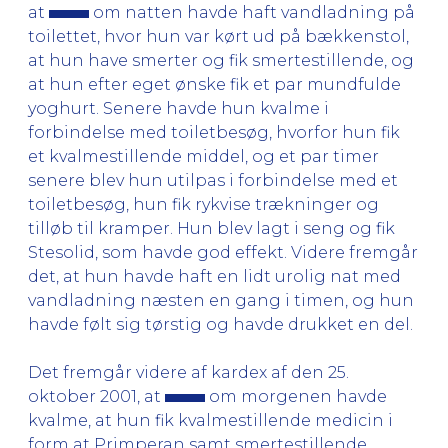
at
om natten havde haft vandladning på
toilettet, hvor hun var kørt ud på bækkenstol,
at hun have smerter og fik smertestillende, og
at hun efter eget ønske fik et par mundfulde
yoghurt. Senere havde hun kvalme i
forbindelse med toiletbesøg, hvorfor hun fik
et kvalmestillende middel, og et par timer
senere blev hun utilpas i forbindelse med et
toiletbesøg, hun fik rykvise trækninger og
tilløb til kramper. Hun blev lagt i seng og fik
Stesolid, som havde god effekt. Videre fremgår
det, at hun havde haft en lidt urolig nat med
vandladning næsten en gang i timen, og hun
havde følt sig tørstig og havde drukket en del.
Det fremgår videre af kardex af den 25.
oktober 2001, at
om morgenen havde
kvalme, at hun fik kvalmestillende medicin i
form at Primperan samt smertestillende