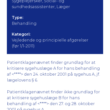
Sygeplejersker, Social- og
sundhedsassistenter, Læger
Type:
Behandling
Kategori:
Vejledende og principielle afgørelser
(før 1/1-2011)
Patientklagenævnet finder grundlag for at
kritisere sygehuslæge A for hans behandling
af <****> den 24. oktober 2001 på sygehus A, jf.
lægelovens § 6.
Patientklagenævnet finder ikke grundlag for
at kritisere sygehuslæge B for hans
behandling af <****> den 27. og 28. oktober
2001 på sygehus A.