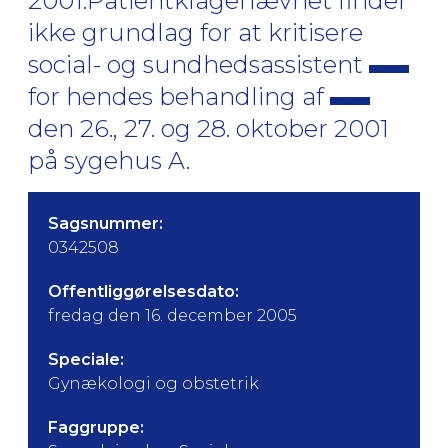
2001.Patientklagenævnet finder
ikke grundlag for at kritisere
social- og sundhedsassistent
for hendes behandling af
den 26., 27. og 28. oktober 2001
på sygehus A.
Sagsnummer:
0342508
Offentliggørelsesdato:
fredag den 16. december 2005
Speciale:
Gynækologi og obstetrik
Faggruppe: