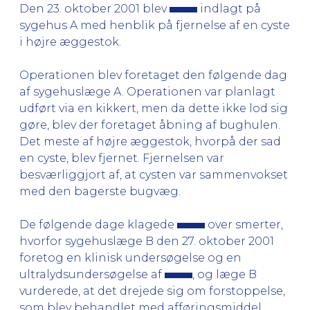
Den 23. oktober 2001 blev
indlagt på
sygehus A med henblik på fjernelse af en cyste
i højre æggestok.
Operationen blev foretaget den følgende dag
af sygehuslæge A. Operationen var planlagt
udført via en kikkert, men da dette ikke lod sig
gøre, blev der foretaget åbning af bughulen.
Det meste af højre æggestok, hvorpå der sad
en cyste, blev fjernet. Fjernelsen var
besværliggjort af, at cysten var sammenvokset
med den bagerste bugvæg.
De følgende dage klagede
over smerter,
hvorfor sygehuslæge B den 27. oktober 2001
foretog en klinisk undersøgelse og en
ultralydsundersøgelse af
, og læge B
vurderede, at det drejede sig om forstoppelse,
som blev behandlet med afføringsmiddel.