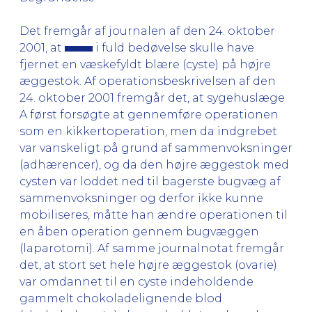
Det fremgår af journalen af den 24. oktober
2001, at
i fuld bedøvelse skulle have
fjernet en væskefyldt blære (cyste) på højre
æggestok. Af operationsbeskrivelsen af den
24. oktober 2001 fremgår det, at sygehuslæge
A først forsøgte at gennemføre operationen
som en kikkertoperation, men da indgrebet
var vanskeligt på grund af sammenvoksninger
(adhærencer), og da den højre æggestok med
cysten var loddet ned til bagerste bugvæg af
sammenvoksninger og derfor ikke kunne
mobiliseres, måtte han ændre operationen til
en åben operation gennem bugvæggen
(laparotomi). Af samme journalnotat fremgår
det, at stort set hele højre æggestok (ovarie)
var omdannet til en cyste indeholdende
gammelt chokoladelignende blod