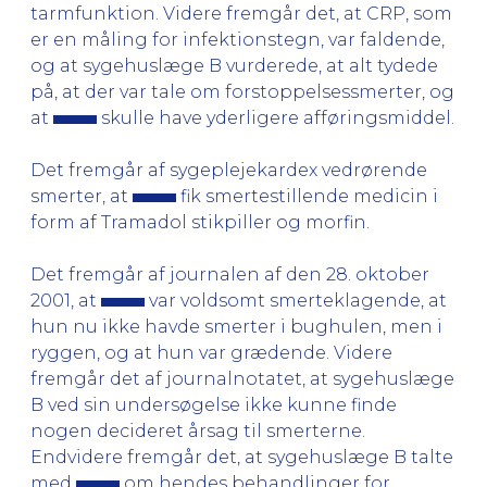
tarmfunktion. Videre fremgår det, at CRP, som
er en måling for infektionstegn, var faldende,
og at sygehuslæge B vurderede, at alt tydede
på, at der var tale om forstoppelsessmerter, og
at
skulle have yderligere afføringsmiddel.
Det fremgår af sygeplejekardex vedrørende
smerter, at
fik smertestillende medicin i
form af Tramadol stikpiller og morfin.
Det fremgår af journalen af den 28. oktober
2001, at
var voldsomt smerteklagende, at
hun nu ikke havde smerter i bughulen, men i
ryggen, og at hun var grædende. Videre
fremgår det af journalnotatet, at sygehuslæge
B ved sin undersøgelse ikke kunne finde
nogen decideret årsag til smerterne.
Endvidere fremgår det, at sygehuslæge B talte
med
om hendes behandlinger for