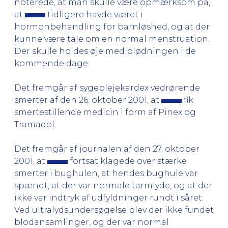
noterede, at man skulle være opmærksom på,
at
tidligere havde været i
hormonbehandling for barnløshed, og at der
kunne være tale om en normal menstruation.
Der skulle holdes øje med blødningen i de
kommende dage.
Det fremgår af sygeplejekardex vedrørende
smerter af den 26. oktober 2001, at
fik
smertestillende medicin i form af Pinex og
Tramadol.
Det fremgår af journalen af den 27. oktober
2001, at
fortsat klagede over stærke
smerter i bughulen, at hendes bughule var
spændt, at der var normale tarmlyde, og at der
ikke var indtryk af udfyldninger rundt i såret.
Ved ultralydsundersøgelse blev der ikke fundet
blodansamlinger, og der var normal