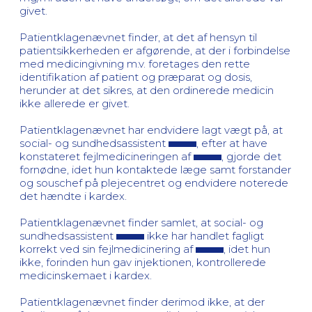
givet.
Patientklagenævnet finder, at det af hensyn til
patientsikkerheden er afgørende, at der i forbindelse
med medicingivning m.v. foretages den rette
identifikation af patient og præparat og dosis,
herunder at det sikres, at den ordinerede medicin
ikke allerede er givet.
Patientklagenævnet har endvidere lagt vægt på, at
social- og sundhedsassistent
, efter at have
konstateret fejlmedicineringen af
, gjorde det
fornødne, idet hun kontaktede læge samt forstander
og souschef på plejecentret og endvidere noterede
det hændte i kardex.
Patientklagenævnet finder samlet, at social- og
sundhedsassistent
ikke har handlet fagligt
korrekt ved sin fejlmedicinering af
, idet hun
ikke, forinden hun gav injektionen, kontrollerede
medicinskemaet i kardex.
Patientklagenævnet finder derimod ikke, at der