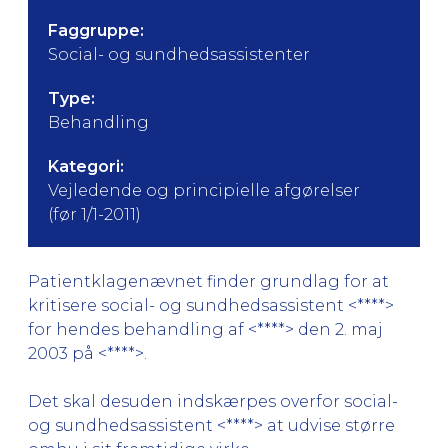
Faggruppe:
Social- og sundhedsassistenter
Type:
Behandling
Kategori:
Vejledende og principielle afgørelser
(før 1/1-2011)
Patientklagenævnet finder grundlag for at
kritisere social- og sundhedsassistent <****>
for hendes behandling af <****> den 2. maj
2003 på <****>.
Det skal desuden indskærpes overfor social-
og sundhedsassistent <****> at udvise større