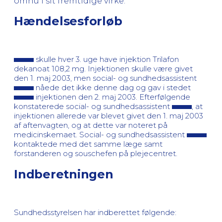
omhu i sit fremtidige virke.
Hændelsesforløb
skulle hver 3. uge have injektion Trilafon
dekanoat 108,2 mg. Injektionen skulle være givet
den 1. maj 2003, men social- og sundhedsassistent
nåede det ikke denne dag og gav i stedet
injektionen den 2. maj 2003. Efterfølgende
konstaterede social- og sundhedsassistent
, at
injektionen allerede var blevet givet den 1. maj 2003
af aftenvagten, og at dette var noteret på
medicinskemaet. Social- og sundhedsassistent
kontaktede med det samme læge samt
forstanderen og souschefen på plejecentret.
Indberetningen
Sundhedsstyrelsen har indberettet følgende: