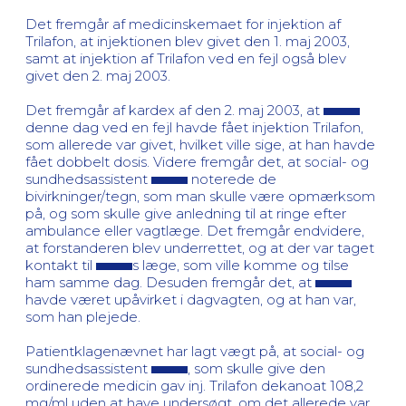
Det fremgår af medicinskemaet for injektion af
Trilafon, at injektionen blev givet den 1. maj 2003,
samt at injektion af Trilafon ved en fejl også blev
givet den 2. maj 2003.
Det fremgår af kardex af den 2. maj 2003, at
denne dag ved en fejl havde fået injektion Trilafon,
som allerede var givet, hvilket ville sige, at han havde
fået dobbelt dosis. Videre fremgår det, at social- og
sundhedsassistent
noterede de
bivirkninger/tegn, som man skulle være opmærksom
på, og som skulle give anledning til at ringe efter
ambulance eller vagtlæge. Det fremgår endvidere,
at forstanderen blev underrettet, og at der var taget
kontakt til
s læge, som ville komme og tilse
ham samme dag. Desuden fremgår det, at
havde været upåvirket i dagvagten, og at han var,
som han plejede.
Patientklagenævnet har lagt vægt på, at social- og
sundhedsassistent
, som skulle give den
ordinerede medicin gav inj. Trilafon dekanoat 108,2
mg/ml uden at have undersøgt, om det allerede var