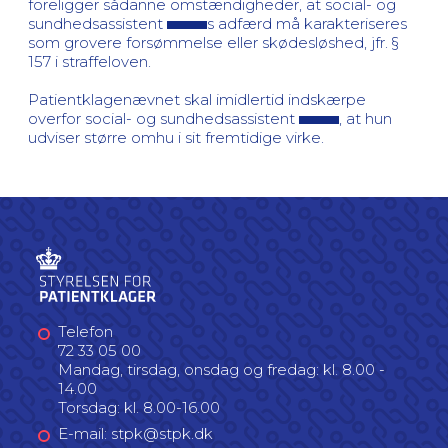
foreligger sådanne omstændigheder, at social- og
sundhedsassistent
s adfærd må karakteriseres
som grovere forsømmelse eller skødesløshed, jfr. §
157 i straffeloven.
Patientklagenævnet skal imidlertid indskærpe
overfor social- og sundhedsassistent
, at hun
udviser større omhu i sit fremtidige virke.
Telefon
72 33 05 00
Mandag, tirsdag, onsdag og fredag: kl. 8.00 -
14.00
Torsdag: kl. 8.00-16.00
E-mail: stpk@stpk.dk