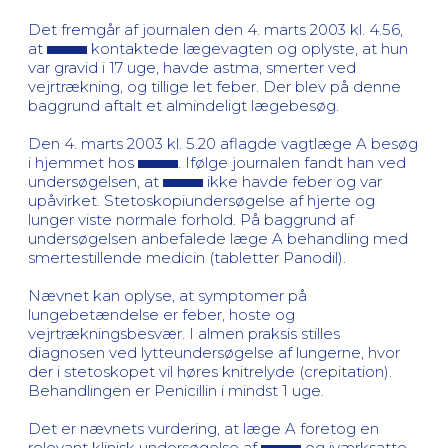
Det fremgår af journalen den 4. marts 2003 kl. 4.56,
at
kontaktede lægevagten og oplyste, at hun
var gravid i 17 uge, havde astma, smerter ved
vejrtrækning, og tillige let feber. Der blev på denne
baggrund aftalt et almindeligt lægebesøg.
Den 4. marts 2003 kl. 5.20 aflagde vagtlæge A besøg
i hjemmet hos
. Ifølge journalen fandt han ved
undersøgelsen, at
ikke havde feber og var
upåvirket. Stetoskopiundersøgelse af hjerte og
lunger viste normale forhold. På baggrund af
undersøgelsen anbefalede læge A behandling med
smertestillende medicin (tabletter Panodil).
Nævnet kan oplyse, at symptomer på
lungebetændelse er feber, hoste og
vejrtrækningsbesvær. I almen praksis stilles
diagnosen ved lytteundersøgelse af lungerne, hvor
der i stetoskopet vil høres knitrelyde (crepitation).
Behandlingen er Penicillin i mindst 1 uge.
Det er nævnets vurdering, at læge A foretog en
relevant klinisk undersøgelse af
og iværksatte