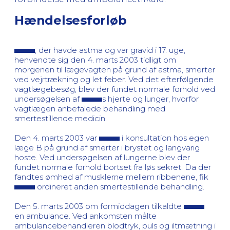
Hændelsesforløb
, der havde astma og var gravid i 17. uge,
henvendte sig den 4. marts 2003 tidligt om
morgenen til lægevagten på grund af astma, smerter
ved vejrtrækning og let feber. Ved det efterfølgende
vagtlægebesøg, blev der fundet normale forhold ved
undersøgelsen af
s hjerte og lunger, hvorfor
vagtlægen anbefalede behandling med
smertestillende medicin.
Den 4. marts 2003 var
i konsultation hos egen
læge B på grund af smerter i brystet og langvarig
hoste. Ved undersøgelsen af lungerne blev der
fundet normale forhold bortset fra løs sekret. Da der
fandtes ømhed af musklerne mellem ribbenene, fik
ordineret anden smertestillende behandling.
Den 5. marts 2003 om formiddagen tilkaldte
en ambulance. Ved ankomsten målte
ambulancebehandleren blodtryk, puls og iltmætning i