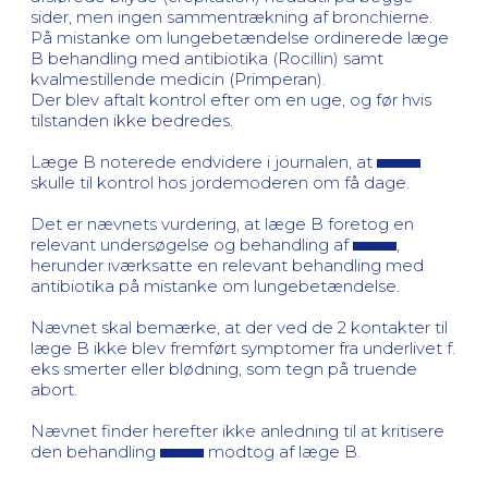
sider, men ingen sammentrækning af bronchierne.
På mistanke om lungebetændelse ordinerede læge
B behandling med antibiotika (Rocillin) samt
kvalmestillende medicin (Primperan).
Der blev aftalt kontrol efter om en uge, og før hvis
tilstanden ikke bedredes.
Læge B noterede endvidere i journalen, at
skulle til kontrol hos jordemoderen om få dage.
Det er nævnets vurdering, at læge B foretog en
relevant undersøgelse og behandling af
,
herunder iværksatte en relevant behandling med
antibiotika på mistanke om lungebetændelse.
Nævnet skal bemærke, at der ved de 2 kontakter til
læge B ikke blev fremført symptomer fra underlivet f.
eks smerter eller blødning, som tegn på truende
abort.
Nævnet finder herefter ikke anledning til at kritisere
den behandling
modtog af læge B.