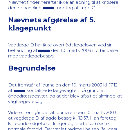
Nævnet finder herefter ikke anledning til at kritisere
den behandling
modtog af læge C.
Nævnets afgørelse af 5.
klagepunkt
Vagtlæge D har ikke overtrådt lægeloven ved sin
behandling af
den 10. marts 2003 i forbindelse
med vagtlægebesøg.
Begrundelse
Det fremgår af journalen den 10. marts 2003 kl. 17.12,
at
kontaktede lægevagten på grund af
åndedrætsbesvær, og at der blev aftalt et almindeligt
vagtlægebesøg.
Videre fremgår det af journalen den 10. marts 2003,
at vagtlæge D aflagde besøg kl. 19.37. Han foretog
lytteundersøgelse af lunger og hjerte som viste
normale forhold. Der var let rødme i halsen (fauces).