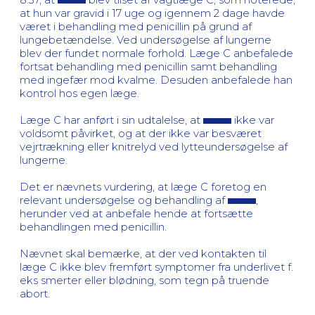
at hun var gravid i 17 uge og igennem 2 dage havde
været i behandling med penicillin på grund af
lungebetændelse. Ved undersøgelse af lungerne
blev der fundet normale forhold. Læge C anbefalede
fortsat behandling med penicillin samt behandling
med ingefær mod kvalme. Desuden anbefalede han
kontrol hos egen læge.
Læge C har anført i sin udtalelse, at
ikke var
voldsomt påvirket, og at der ikke var besværet
vejrtrækning eller knitrelyd ved lytteundersøgelse af
lungerne.
Det er nævnets vurdering, at læge C foretog en
relevant undersøgelse og behandling af
,
herunder ved at anbefale hende at fortsætte
behandlingen med penicillin.
Nævnet skal bemærke, at der ved kontakten til
læge C ikke blev fremført symptomer fra underlivet f.
eks smerter eller blødning, som tegn på truende
abort.