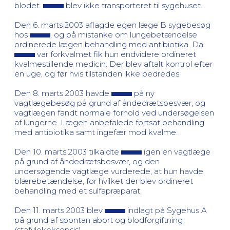
blodet.
blev ikke transporteret til sygehuset.
Den 6. marts 2003 aflagde egen læge B sygebesøg
hos
, og på mistanke om lungebetændelse
ordinerede lægen behandling med antibiotika. Da
var forkvalmet fik hun endvidere ordineret
kvalmestillende medicin. Der blev aftalt kontrol efter
en uge, og før hvis tilstanden ikke bedredes.
Den 8. marts 2003 havde
på ny
vagtlægebesøg på grund af åndedrætsbesvær, og
vagtlægen fandt normale forhold ved undersøgelsen
af lungerne. Lægen anbefalede fortsat behandling
med antibiotika samt ingefær mod kvalme.
Den 10. marts 2003 tilkaldte
igen en vagtlæge
på grund af åndedrætsbesvær, og den
undersøgende vagtlæge vurderede, at hun havde
blærebetændelse, for hvilket der blev ordineret
behandling med et sulfapræparat.
Den 11. marts 2003 blev
indlagt på Sygehus A
på grund af spontan abort og blodforgiftning
(stafylokoksepsis).