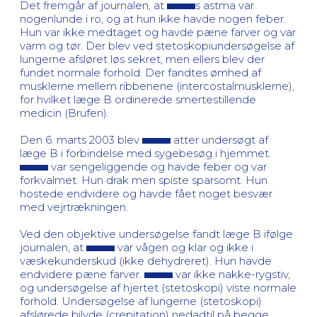
Det fremgår af journalen, at
s astma var
nogenlunde i ro, og at hun ikke havde nogen feber.
Hun var ikke medtaget og havde pæne farver og var
varm og tør. Der blev ved stetoskopiundersøgelse af
lungerne afsløret løs sekret, men ellers blev der
fundet normale forhold. Der fandtes ømhed af
musklerne mellem ribbenene (intercostalmusklerne),
for hvilket læge B ordinerede smertestillende
medicin (Brufen).
Den 6. marts 2003 blev
atter undersøgt af
læge B i forbindelse med sygebesøg i hjemmet.
var sengeliggende og havde feber og var
forkvalmet. Hun drak men spiste sparsomt. Hun
hostede endvidere og havde fået noget besvær
med vejrtrækningen.
Ved den objektive undersøgelse fandt læge B ifølge
journalen, at
var vågen og klar og ikke i
væskekunderskud (ikke dehydreret). Hun havde
endvidere pæne farver.
var ikke nakke-rygstiv,
og undersøgelse af hjertet (stetoskopi) viste normale
forhold. Undersøgelse af lungerne (stetoskopi)
afslørede bilyde (crepitation) nedadtil på begge