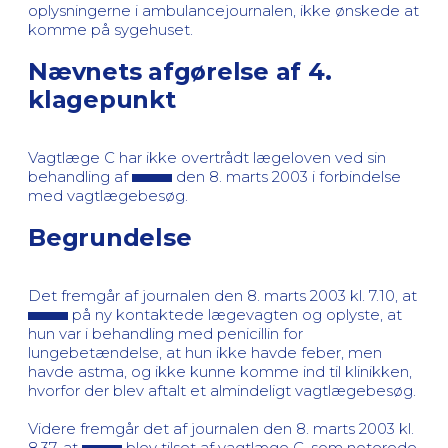
oplysningerne i ambulancejournalen, ikke ønskede at
komme på sygehuset.
Nævnets afgørelse af 4.
klagepunkt
Vagtlæge C har ikke overtrådt lægeloven ved sin
behandling af
den 8. marts 2003 i forbindelse
med vagtlægebesøg.
Begrundelse
Det fremgår af journalen den 8. marts 2003 kl. 7.10, at
på ny kontaktede lægevagten og oplyste, at
hun var i behandling med penicillin for
lungebetændelse, at hun ikke havde feber, men
havde astma, og ikke kunne komme ind til klinikken,
hvorfor der blev aftalt et almindeligt vagtlægebesøg.
Videre fremgår det af journalen den 8. marts 2003 kl.
8.37, at
blev tilset af vagtlæge C, som noterede,