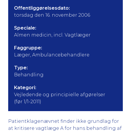
Offentliggørelsesdato:
torsdag den 16. november 2006
Speciale:
Almen medicin, incl. Vagtlæger
Faggruppe:
Læger, Ambulancebehandlere
Type:
Behandling
Kategori:
Vejledende og principielle afgørelser
(før 1/1-2011)
Patientklagenævnet finder ikke grundlag for
at kritisere vagtlæge A for hans behandling af