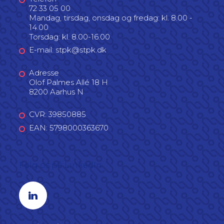
72 33 05 00
Mandag, tirsdag, onsdag og fredag: kl. 8.00 -
14.00
Torsdag: kl. 8.00-16.00
E-mail: stpk@stpk.dk
Adresse
Olof Palmes Allé 18 H
8200 Aarhus N
CVR: 39850885
EAN: 5798000363670
Følg os på LinkedIn
Linkedin profil