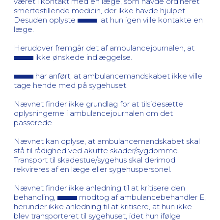
været i kontakt med en læge, som havde ordineret
smertestillende medicin, der ikke havde hjulpet.
Desuden oplyste
, at hun igen ville kontakte en
læge.
Herudover fremgår det af ambulancejournalen, at
ikke ønskede indlæggelse.
har anført, at ambulancemandskabet ikke ville
tage hende med på sygehuset.
Nævnet finder ikke grundlag for at tilsidesætte
oplysningerne i ambulancejournalen om det
passerede.
Nævnet kan oplyse, at ambulancemandskabet skal
stå til rådighed ved akutte skader/sygdomme.
Transport til skadestue/sygehus skal derimod
rekvireres af en læge eller sygehuspersonel.
Nævnet finder ikke anledning til at kritisere den
behandling,
modtog af ambulancebehandler E,
herunder ikke anledning til at kritisere, at hun ikke
blev transporteret til sygehuset, idet hun ifølge