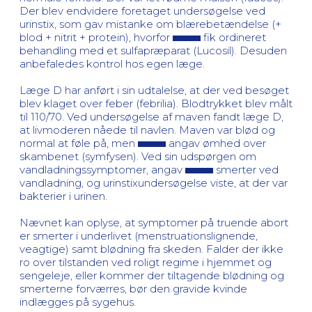
Der blev endvidere foretaget undersøgelse ved
urinstix, som gav mistanke om blærebetændelse (+
blod + nitrit + protein), hvorfor
fik ordineret
behandling med et sulfapræparat (Lucosil). Desuden
anbefaledes kontrol hos egen læge.
Læge D har anført i sin udtalelse, at der ved besøget
blev klaget over feber (febrilia). Blodtrykket blev målt
til 110/70. Ved undersøgelse af maven fandt læge D,
at livmoderen nåede til navlen. Maven var blød og
normal at føle på, men
angav ømhed over
skambenet (symfysen). Ved sin udspørgen om
vandladningssymptomer, angav
smerter ved
vandladning, og urinstixundersøgelse viste, at der var
bakterier i urinen.
Nævnet kan oplyse, at symptomer på truende abort
er smerter i underlivet (menstruationslignende,
veagtige) samt blødning fra skeden. Falder der ikke
ro over tilstanden ved roligt regime i hjemmet og
sengeleje, eller kommer der tiltagende blødning og
smerterne forværres, bør den gravide kvinde
indlægges på sygehus.