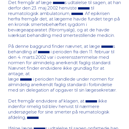
Det fremgår af læge
s udtalelse til sagen, at han
derfor den 23. maj 2002 henviste
til
reumatologisk ambulatorium,
. Af epikrisen
herfra fremgår det, at lægerne havde fundet tegn på
en kronisk smertebehæftet sygdom i
bevægeapparatet (fibromyalgi), og at de havde
iværksat behandling med smertestillende medicin.
På denne baggrund finder nævnet, at læge
s
behandling af
i perioden fra den 11. februar til
den 4. marts 2002 var i overensstemmelse med
normen for almindelig anerkendt faglig standard.
Nævnet finder endvidere ikke grundlag for at
antage, at
læge
i perioden handlede under normen for
almindelig anerkendt faglig standard i forbindelse
med sin delegation af opgaver til sin lægesekretær.
Det fremgår endvidere af klagen, at
ikke
indenfor rimelig tid blev henvist til nærmere
undersøgelse for sine smerter på reumatologisk
afdeling,
.
Ifølge læge
s udtalelse til sagen opfattede han