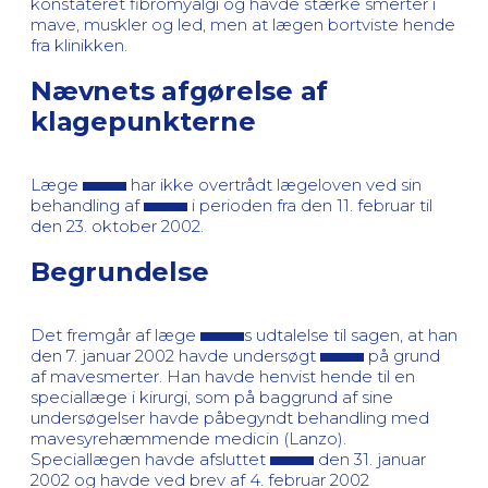
konstateret fibromyalgi og havde stærke smerter i
mave, muskler og led, men at lægen bortviste hende
fra klinikken.
Nævnets afgørelse af
klagepunkterne
Læge
har ikke overtrådt lægeloven ved sin
behandling af
i perioden fra den 11. februar til
den 23. oktober 2002.
Begrundelse
Det fremgår af læge
s udtalelse til sagen, at han
den 7. januar 2002 havde undersøgt
på grund
af mavesmerter. Han havde henvist hende til en
speciallæge i kirurgi, som på baggrund af sine
undersøgelser havde påbegyndt behandling med
mavesyrehæmmende medicin (Lanzo).
Speciallægen havde afsluttet
den 31. januar
2002 og havde ved brev af 4. februar 2002