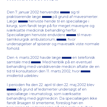
Den 7. januar 2002 henvendte
sig til
praktiserende læge
på grund af mavesmerter.
Læge
henviste hende til en speciallæge i
kirurgi, som fandt tegn på for meget mavesyre og
iværksatte medicinsk behandling herfor.
Speciallægen henviste endvidere
til mave-
tarmkirurgisk ambulatorium,
, hvor
undersøgelser af spiserør og mavesæk viste normale
forhold.
Den 4. marts 2002 havde læge
en telefonisk
samtale med
. Med henblik på en eventuel
behandling med vanddrivende medicin aftalte de en
tid til konsultation den 11. marts 2002, hvor
imidlertid udeblev.
I perioden fra den 22. april til den 22. maj 2002 blev
på grund af ledsmerter undersøgt af en
speciallæge i reumatologi, som iværksatte
behandling med gigtmedicin. Da speciallægen ikke
fandt årsagen til smerterne, foreslog han en