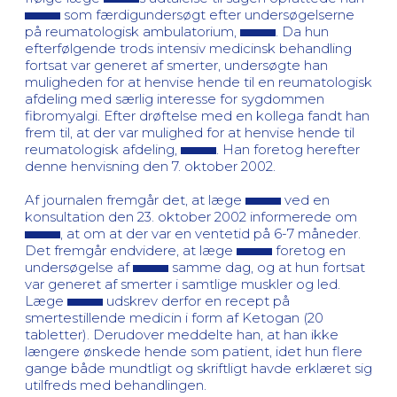
som færdigundersøgt efter undersøgelserne
på reumatologisk ambulatorium,
. Da hun
efterfølgende trods intensiv medicinsk behandling
fortsat var generet af smerter, undersøgte han
muligheden for at henvise hende til en reumatologisk
afdeling med særlig interesse for sygdommen
fibromyalgi. Efter drøftelse med en kollega fandt han
frem til, at der var mulighed for at henvise hende til
reumatologisk afdeling,
. Han foretog herefter
denne henvisning den 7. oktober 2002.
Af journalen fremgår det, at læge
ved en
konsultation den 23. oktober 2002 informerede om
, at om at der var en ventetid på 6-7 måneder.
Det fremgår endvidere, at læge
foretog en
undersøgelse af
samme dag, og at hun fortsat
var generet af smerter i samtlige muskler og led.
Læge
udskrev derfor en recept på
smertestillende medicin i form af Ketogan (20
tabletter). Derudover meddelte han, at han ikke
længere ønskede hende som patient, idet hun flere
gange både mundtligt og skriftligt havde erklæret sig
utilfreds med behandlingen.