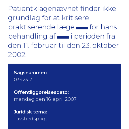
Patientklagenævnet finder ikke
grundlag for at kritisere
praktiserende læge
for hans
behandling af
i perioden fra
den 11. februar til den 23. oktober
2002.
Sagsnummer:
0342317
Offentliggørelsesdato:
mandag den 16. april 2007
Juridisk tema:
Tavshedspligt