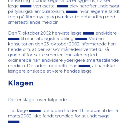
henvisning til undersøgelse på et sygehus, hvilket
læge
iværksatte.
blev herefter undersøgt
på fysiurgisk ambulatorium,
, hvor lægerne fandt
tegn på fibromyalgi og iværksatte behandling med
smertestillende medicin.
Den 7. oktober 2002 henviste læge
endvidere
til reumatologisk afdeling,
. Ved en
konsultation den 23. oktober 2002 informerede han
hende om, at der var 6-7 måneders ventetid. På
grund af fortsatte smerter i muskler og led
ordinerede han endvidere yderligere smertestillende
medicin. Desuden meddelte han
, at han ikke
længere ønskede at være hendes læge.
Klagen
Der er klaget over følgende:
1. at læge
i perioden fra den 11. februar til den 4.
marts 2002 ikke fandt grundlag for at undersøge
.