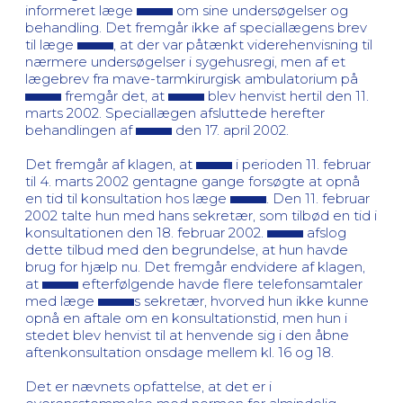
informeret læge
om sine undersøgelser og
behandling. Det fremgår ikke af speciallægens brev
til læge
, at der var påtænkt viderehenvisning til
nærmere undersøgelser i sygehusregi, men af et
lægebrev fra mave-tarmkirurgisk ambulatorium på
fremgår det, at
blev henvist hertil den 11.
marts 2002. Speciallægen afsluttede herefter
behandlingen af
den 17. april 2002.
Det fremgår af klagen, at
i perioden 11. februar
til 4. marts 2002 gentagne gange forsøgte at opnå
en tid til konsultation hos læge
. Den 11. februar
2002 talte hun med hans sekretær, som tilbød en tid i
konsultationen den 18. februar 2002.
afslog
dette tilbud med den begrundelse, at hun havde
brug for hjælp nu. Det fremgår endvidere af klagen,
at
efterfølgende havde flere telefonsamtaler
med læge
s sekretær, hvorved hun ikke kunne
opnå en aftale om en konsultationstid, men hun i
stedet blev henvist til at henvende sig i den åbne
aftenkonsultation onsdage mellem kl. 16 og 18.
Det er nævnets opfattelse, at det er i