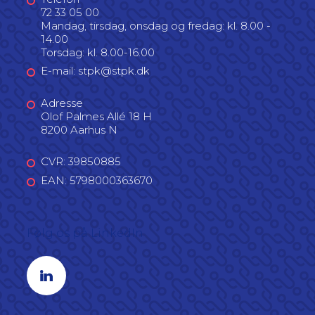
72 33 05 00
Mandag, tirsdag, onsdag og fredag: kl. 8.00 -
14.00
Torsdag: kl. 8.00-16.00
E-mail: stpk@stpk.dk
Adresse
Olof Palmes Allé 18 H
8200 Aarhus N
CVR: 39850885
EAN: 5798000363670
Følg os på LinkedIn
Linkedin profil