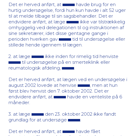
Det er herved anført, at
havde brug for en
hurtig undersøgelse, fordi hun kun havde i alt 52 uger
til at melde tilbage til sin sagsbehandler. Det er
endvidere anført, at læge
ikke var tilstrækkelig
omhyggelig ved delegationen til og instruktionen af
sine sekretærer, idet disse gentagne gange i
perioden hverken gav
tid til undersøgelse eller
stillede hende igennem til lægen.
2. at læge
ikke inden for rimelig tid henviste
til undersøgelse på en smerteklinik eller
reumatologisk afdeling,
.
Det er herved anført, at lægen ved en undersøgelse i
august 2002 lovede at henvise
, men at hun
først blev henvist den 7. oktober 2002. Det er
endvidere anført, at
havde en venteliste på 6
måneder.
3. at læge
den 23. oktober 2002 ikke fandt
grundlag for at undersøge
.
Det er herved anført, at
havde fået