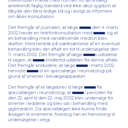
overensstemmelse med normen for almindelig
anerkendt faglig standard ved ikke-akut sygdom at
tilbyde den først ledige tid og i øvrigt at informere
om åben konsultation
Det fremgår af journalen, at læge
den 4. marts
2002 havde en telefonkonsultation med
, og at
en behandling med vanddrivende medicin blev
drøftet. Med henblik på iværksættelse af en eventuel
behandling blev der aftalt en tid til undersøgelse den
11. marts 2002. Det fremgår af læge
s udtalelse
til sagen, at
imidlertid udeblev fra denne aftale.
Det fremgår endvidere, at læge
i marts 2002
henviste
til en speciallæge i reumatologi på
grund af smerter i bevægeapparatet.
Det fremgår af et lægebrev til læge
fra
speciallægen i reumatologi, at
i perioden fra
den 22. april til den 22. maj 2002 blev undersøgt for
smerter i leddene og blev sat i behandling med
gigtmedicin. Da speciallægen ikke kunne finde
årsagen til smerterne, foreslog han en henvisning til
undersøgelse i sregi.