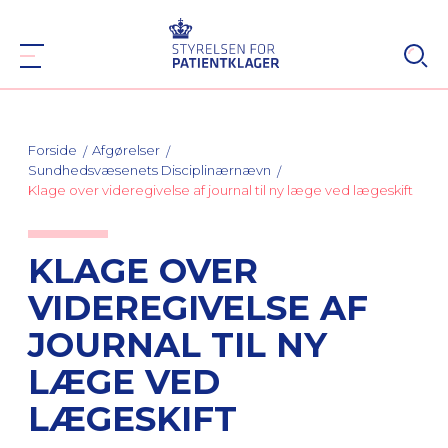
Forside
Afgørelser
Sundhedsvæsenets Disciplinærnævn
Klage over videregivelse af journal til ny læge ved lægeskift
KLAGE OVER
VIDEREGIVELSE AF
JOURNAL TIL NY
LÆGE VED
LÆGESKIFT