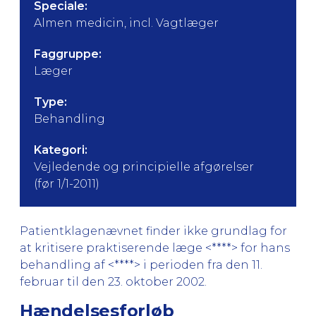
Speciale:
Almen medicin, incl. Vagtlæger
Faggruppe:
Læger
Type:
Behandling
Kategori:
Vejledende og principielle afgørelser
(før 1/1-2011)
Patientklagenævnet finder ikke grundlag for
at kritisere praktiserende læge <****> for hans
behandling af <****> i perioden fra den 11.
februar til den 23. oktober 2002.
Hændelsesforløb