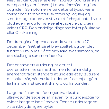
Nævnet kan oplyse, at efter indgreb i bughulen kan
der opstå bylder (absces) i operationssåret og inde i
bughulen. Symptomerne på dette vil typisk være
springende temperatur (skiftevis høj og lav) og
smerter, og blodprøver vil vise et forhøjet antal hvide
blodlegemer og forhøjelse af et specielt protein
kaldet CRP. Den endelige diagnose hviler på ultralyd-
eller CT-skanning.
Det fremgår af operationsbeskrivelsen den 27.
december 1999, at såret blev spaltet, og der blev
fundet 30 ml puds. Såret blev ikke syet sammen, da
det skulle gro sammen inde fra.
Det er nævnets vurdering, at det er i
overensstemmelse med normen for almindelig
anerkendt faglig standard at undlade at sy (suturere)
et spaltet sår, når muskelhinderne (fascien) er gået
fra hinanden. Et sådant skal gro op fra bunden.
Lægerne fra børneafdelingen iværksatte
ultralydsundersøgelse af maven for at undersøge for
bylder længere inde i maven. Denne undersøgelse
viste ikke yderligere bylder.