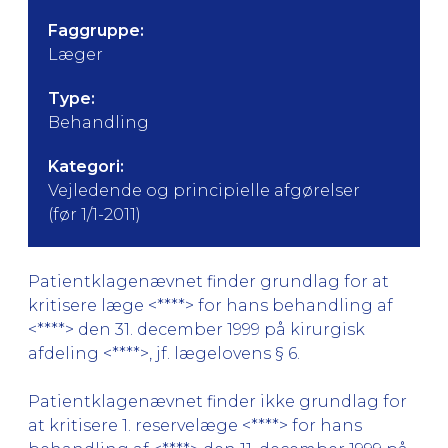
Faggruppe:
Læger
Type:
Behandling
Kategori:
Vejledende og principielle afgørelser
(før 1/1-2011)
Patientklagenævnet finder grundlag for at
kritisere læge <****> for hans behandling af
<****> den 31. december 1999 på kirurgisk
afdeling <****>, jf. lægelovens § 6.
Patientklagenævnet finder ikke grundlag for
at kritisere 1. reservelæge <****> for hans