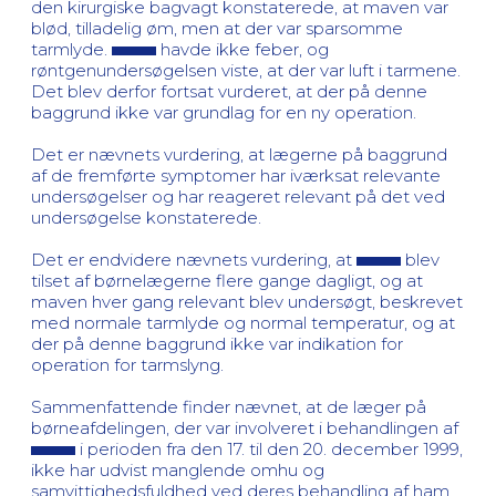
den kirurgiske bagvagt konstaterede, at maven var
blød, tilladelig øm, men at der var sparsomme
tarmlyde.
havde ikke feber, og
røntgenundersøgelsen viste, at der var luft i tarmene.
Det blev derfor fortsat vurderet, at der på denne
baggrund ikke var grundlag for en ny operation.
Det er nævnets vurdering, at lægerne på baggrund
af de fremførte symptomer har iværksat relevante
undersøgelser og har reageret relevant på det ved
undersøgelse konstaterede.
Det er endvidere nævnets vurdering, at
blev
tilset af børnelægerne flere gange dagligt, og at
maven hver gang relevant blev undersøgt, beskrevet
med normale tarmlyde og normal temperatur, og at
der på denne baggrund ikke var indikation for
operation for tarmslyng.
Sammenfattende finder nævnet, at de læger på
børneafdelingen, der var involveret i behandlingen af
i perioden fra den 17. til den 20. december 1999,
ikke har udvist manglende omhu og
samvittighedsfuldhed ved deres behandling af ham.