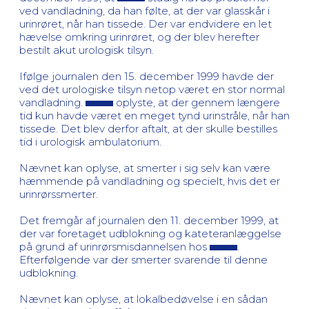
ved vandladning, da han følte, at der var glasskår i
urinrøret, når han tissede. Der var endvidere en let
hævelse omkring urinrøret, og der blev herefter
bestilt akut urologisk tilsyn.
Ifølge journalen den 15. december 1999 havde der
ved det urologiske tilsyn netop været en stor normal
vandladning.
oplyste, at der gennem længere
tid kun havde været en meget tynd urinstråle, når han
tissede. Det blev derfor aftalt, at der skulle bestilles
tid i urologisk ambulatorium.
Nævnet kan oplyse, at smerter i sig selv kan være
hæmmende på vandladning og specielt, hvis det er
urinrørssmerter.
Det fremgår af journalen den 11. december 1999, at
der var foretaget udblokning og kateteranlæggelse
på grund af urinrørsmisdannelsen hos
.
Efterfølgende var der smerter svarende til denne
udblokning.
Nævnet kan oplyse, at lokalbedøvelse i en sådan