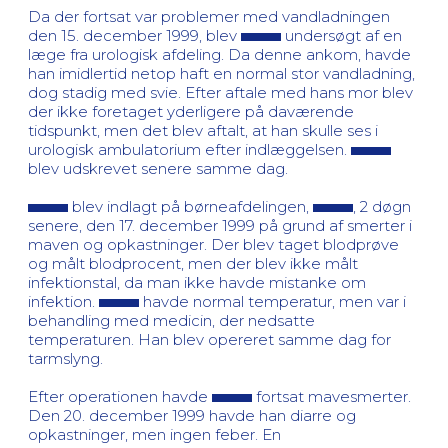
Da der fortsat var problemer med vandladningen
den 15. december 1999, blev
undersøgt af en
læge fra urologisk afdeling. Da denne ankom, havde
han imidlertid netop haft en normal stor vandladning,
dog stadig med svie. Efter aftale med hans mor blev
der ikke foretaget yderligere på daværende
tidspunkt, men det blev aftalt, at han skulle ses i
urologisk ambulatorium efter indlæggelsen.
blev udskrevet senere samme dag.
blev indlagt på børneafdelingen,
, 2 døgn
senere, den 17. december 1999 på grund af smerter i
maven og opkastninger. Der blev taget blodprøve
og målt blodprocent, men der blev ikke målt
infektionstal, da man ikke havde mistanke om
infektion.
havde normal temperatur, men var i
behandling med medicin, der nedsatte
temperaturen. Han blev opereret samme dag for
tarmslyng.
Efter operationen havde
fortsat mavesmerter.
Den 20. december 1999 havde han diarre og
opkastninger, men ingen feber. En