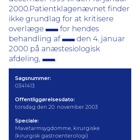
2000.Patientklagenævnet finder
ikke grundlag for at kritisere
overlæge
for hendes
behandling af
den 4. januar
2000 på anæstesiologisk
afdeling,
.
Sagsnummer:
0341413
Offentliggørelsesdato:
torsdag den 20. november 2003
Speciale:
Mavetarmsygdomme, kirurgiske
(kirurgisk gastroenterologi)