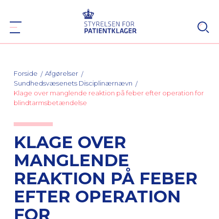
Forside
Afgørelser
Sundhedsvæsenets Disciplinærnævn
Klage over manglende reaktion på feber efter operation for
blindtarmsbetændelse
KLAGE OVER
MANGLENDE
REAKTION PÅ FEBER
EFTER OPERATION
FOR