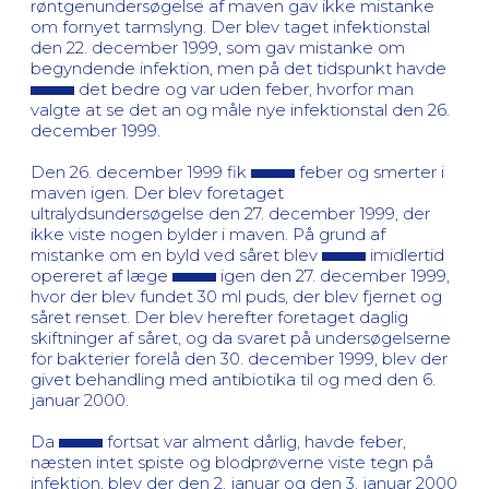
røntgenundersøgelse af maven gav ikke mistanke
om fornyet tarmslyng. Der blev taget infektionstal
den 22. december 1999, som gav mistanke om
begyndende infektion, men på det tidspunkt havde
det bedre og var uden feber, hvorfor man
valgte at se det an og måle nye infektionstal den 26.
december 1999.
Den 26. december 1999 fik
feber og smerter i
maven igen. Der blev foretaget
ultralydsundersøgelse den 27. december 1999, der
ikke viste nogen bylder i maven. På grund af
mistanke om en byld ved såret blev
imidlertid
opereret af læge
igen den 27. december 1999,
hvor der blev fundet 30 ml puds, der blev fjernet og
såret renset. Der blev herefter foretaget daglig
skiftninger af såret, og da svaret på undersøgelserne
for bakterier forelå den 30. december 1999, blev der
givet behandling med antibiotika til og med den 6.
januar 2000.
Da
fortsat var alment dårlig, havde feber,
næsten intet spiste og blodprøverne viste tegn på
infektion, blev der den 2. januar og den 3. januar 2000