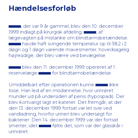
Hændelsesforløb
, der var 9 år gammel, blev den 10. december
1999 indlagt på kirurgisk afdeling,
, af
lægevagten på mistanke om blindtarmsbetændelse.
havde haft svingende temperatur op til 38,2 i 2
døgn og 1 døgn varende mavesmerter, hovedsagelig
højresidige, der blev værre ved bevægelse.
blev den 11. december 1999 opereret af 1.
reservelæge
for blindtarmsbetændelse.
Umiddelbart efter operationen kunne
ikke
tisse. Han led af en misdannelse, hvor urinrøret
munder ud på undersiden af penis (hypospadi). Der
blev kortvarigt lagt et kateter. Det fremgår, at der
den 13. december 1999 fortsat var let svie ved
vandladning, hvorfor urinen blev undersøgt for
bakterier. Den 14. december 1999 var der fortsat
smerter, idet
følte det, som var der glasskår i
urinrøret.