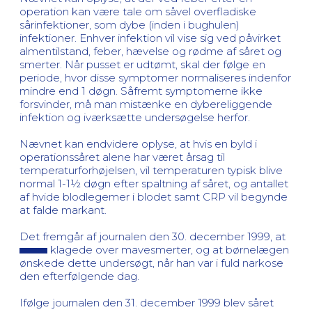
operation kan være tale om såvel overfladiske
sårinfektioner, som dybe (inden i bughulen)
infektioner. Enhver infektion vil vise sig ved påvirket
almentilstand, feber, hævelse og rødme af såret og
smerter. Når pusset er udtømt, skal der følge en
periode, hvor disse symptomer normaliseres indenfor
mindre end 1 døgn. Såfremt symptomerne ikke
forsvinder, må man mistænke en dybereliggende
infektion og iværksætte undersøgelse herfor.
Nævnet kan endvidere oplyse, at hvis en byld i
operationssåret alene har været årsag til
temperaturforhøjelsen, vil temperaturen typisk blive
normal 1-1½ døgn efter spaltning af såret, og antallet
af hvide blodlegemer i blodet samt CRP vil begynde
at falde markant.
Det fremgår af journalen den 30. december 1999, at
klagede over mavesmerter, og at børnelægen
ønskede dette undersøgt, når han var i fuld narkose
den efterfølgende dag.
Ifølge journalen den 31. december 1999 blev såret