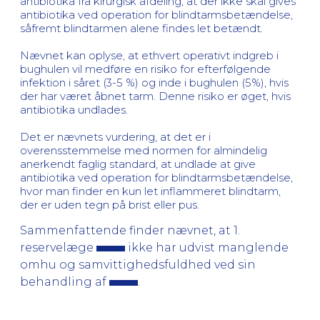
antibiotika fra kirurgisk afdeling, at der ikke skal gives
antibiotika ved operation for blindtarmsbetændelse,
såfremt blindtarmen alene findes let betændt.
Nævnet kan oplyse, at ethvert operativt indgreb i
bughulen vil medføre en risiko for efterfølgende
infektion i såret (3-5 %) og inde i bughulen (5%), hvis
der har været åbnet tarm. Denne risiko er øget, hvis
antibiotika undlades.
Det er nævnets vurdering, at det er i
overensstemmelse med normen for almindelig
anerkendt faglig standard, at undlade at give
antibiotika ved operation for blindtarmsbetændelse,
hvor man finder en kun let inflammeret blindtarm,
der er uden tegn på brist eller pus.
Sammenfattende finder nævnet, at 1.
reservelæge
ikke har udvist manglende
omhu og samvittighedsfuldhed ved sin
behandling af
.