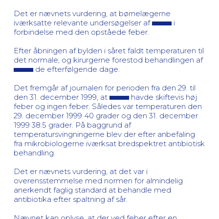
Det er nævnets vurdering, at børnelægerne
iværksatte relevante undersøgelser af
i
forbindelse med den opståede feber.
Efter åbningen af bylden i såret faldt temperaturen til
det normale, og kirurgerne forestod behandlingen af
de efterfølgende dage.
Det fremgår af journalen for perioden fra den 29. til
den 31. december 1999, at
havde skiftevis høj
feber og ingen feber. Således var temperaturen den
29. december 1999 40 grader og den 31. december
1999 38.5 grader. På baggrund af
temperatursvingningerne blev der efter anbefaling
fra mikrobiologerne iværksat bredspektret antibiotisk
behandling.
Det er nævnets vurdering, at det var i
overensstemmelse med normen for almindelig
anerkendt faglig standard at behandle med
antibiotika efter spaltning af sår.
Nævnet kan oplyse, at der ved feber efter en