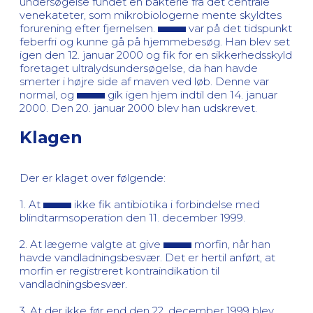
undersøgelse fundet en bakterie fra det centrale
venekateter, som mikrobiologerne mente skyldtes
forurening efter fjernelsen.
var på det tidspunkt
feberfri og kunne gå på hjemmebesøg. Han blev set
igen den 12. januar 2000 og fik for en sikkerhedsskyld
foretaget ultralydsundersøgelse, da han havde
smerter i højre side af maven ved løb. Denne var
normal, og
gik igen hjem indtil den 14. januar
2000. Den 20. januar 2000 blev han udskrevet.
Klagen
Der er klaget over følgende:
1. At
ikke fik antibiotika i forbindelse med
blindtarmsoperation den 11. december 1999.
2. At lægerne valgte at give
morfin, når han
havde vandladningsbesvær. Det er hertil anført, at
morfin er registreret kontraindikation til
vandladningsbesvær.
3. At der ikke før end den 22. december 1999 blev