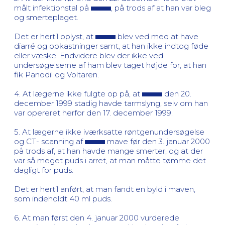
målt infektionstal på
, på trods af at han var bleg
og smerteplaget.
Det er hertil oplyst, at
blev ved med at have
diarré og opkastninger samt, at han ikke indtog føde
eller væske. Endvidere blev der ikke ved
undersøgelserne af ham blev taget højde for, at han
fik Panodil og Voltaren.
4. At lægerne ikke fulgte op på, at
den 20.
december 1999 stadig havde tarmslyng, selv om han
var opereret herfor den 17. december 1999.
5. At lægerne ikke iværksatte røntgenundersøgelse
og CT- scanning af
mave før den 3. januar 2000
på trods af, at han havde mange smerter, og at der
var så meget puds i arret, at man måtte tømme det
dagligt for puds.
Det er hertil anført, at man fandt en byld i maven,
som indeholdt 40 ml puds.
6. At man først den 4. januar 2000 vurderede