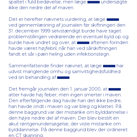
spaltet i fuld bedøvelse, men læge
undersøgte
ikke den nedre del af maven.
Det er herefter nævnets vurdering, at læge
ved gennemlæsning af journalen før skiftningen den
31. december 1999 selvstændigt burde have taget
problemstillingen vedrørende en eventuel byld op og
burde have undret sig over, at
aftenen forinden
havde været højfebril, når han ved sårskiftningen
fandt et sår i pæn heling uden infektionstegn.
Sammenfattende finder nævnet, at læge
har
udvist manglende omhu og samvittighedsfuldhed
ved sin behandling af
.
Det fremgår journalen den 1. januar 2000, at
atter havde høj feber, men ingen smerter i maven.
Den efterfølgende dag havde han det ikke bedre,
han havde ondt i maven og var bleg og klattet. På
denne baggrund var der mistanke om bylddannelse i
den højre nedre del af maven. Der blev bestilt en
akut røntgenundersøgelse, der viste mistanke om
bylddannelse. På denne baggrund blev der ordineret
en CT skanning.