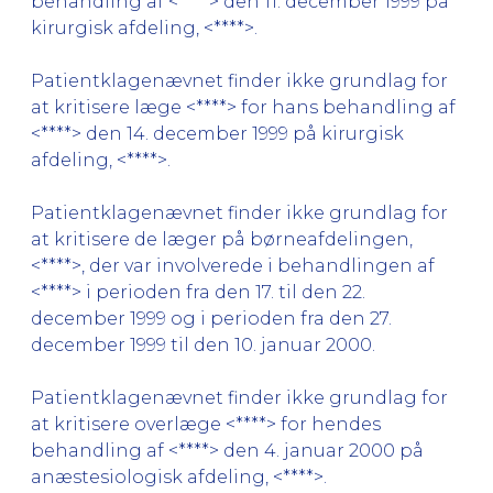
behandling af <****> den 11. december 1999 på
kirurgisk afdeling, <****>.
Patientklagenævnet finder ikke grundlag for
at kritisere læge <****> for hans behandling af
<****> den 14. december 1999 på kirurgisk
afdeling, <****>.
Patientklagenævnet finder ikke grundlag for
at kritisere de læger på børneafdelingen,
<****>, der var involverede i behandlingen af
<****> i perioden fra den 17. til den 22.
december 1999 og i perioden fra den 27.
december 1999 til den 10. januar 2000.
Patientklagenævnet finder ikke grundlag for
at kritisere overlæge <****> for hendes
behandling af <****> den 4. januar 2000 på
anæstesiologisk afdeling, <****>.