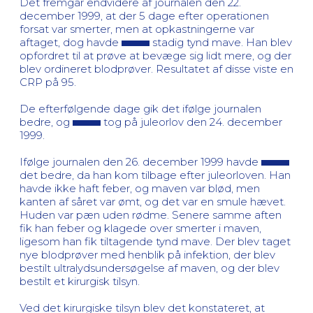
Det fremgår endvidere af journalen den 22.
december 1999, at der 5 dage efter operationen
forsat var smerter, men at opkastningerne var
aftaget, dog havde
stadig tynd mave. Han blev
opfordret til at prøve at bevæge sig lidt mere, og der
blev ordineret blodprøver. Resultatet af disse viste en
CRP på 95.
De efterfølgende dage gik det ifølge journalen
bedre, og
tog på juleorlov den 24. december
1999.
Ifølge journalen den 26. december 1999 havde
det bedre, da han kom tilbage efter juleorloven. Han
havde ikke haft feber, og maven var blød, men
kanten af såret var ømt, og det var en smule hævet.
Huden var pæn uden rødme. Senere samme aften
fik han feber og klagede over smerter i maven,
ligesom han fik tiltagende tynd mave. Der blev taget
nye blodprøver med henblik på infektion, der blev
bestilt ultralydsundersøgelse af maven, og der blev
bestilt et kirurgisk tilsyn.
Ved det kirurgiske tilsyn blev det konstateret, at