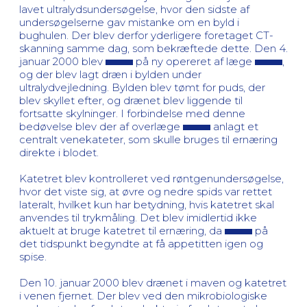
lavet ultralydsundersøgelse, hvor den sidste af
undersøgelserne gav mistanke om en byld i
bughulen. Der blev derfor yderligere foretaget CT-
skanning samme dag, som bekræftede dette. Den 4.
januar 2000 blev
på ny opereret af læge
,
og der blev lagt dræn i bylden under
ultralydvejledning. Bylden blev tømt for puds, der
blev skyllet efter, og drænet blev liggende til
fortsatte skylninger. I forbindelse med denne
bedøvelse blev der af overlæge
anlagt et
centralt venekateter, som skulle bruges til ernæring
direkte i blodet.
Katetret blev kontrolleret ved røntgenundersøgelse,
hvor det viste sig, at øvre og nedre spids var rettet
lateralt, hvilket kun har betydning, hvis katetret skal
anvendes til trykmåling. Det blev imidlertid ikke
aktuelt at bruge katetret til ernæring, da
på
det tidspunkt begyndte at få appetitten igen og
spise.
Den 10. januar 2000 blev drænet i maven og katetret
i venen fjernet. Der blev ved den mikrobiologiske