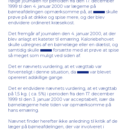
Ifølge journalen for perioden fra den 17. december
1999 til den 4. januar 2000 var lægerne på
børneafdelingen opmærksomme på, at
skulle
prøve på at drikke og spise mere, og der blev
endvidere ordineret kræsekost.
Det fremgår af journalen den 4. januar 2000, at der
blev anlagt et kateter til ernæring. Kaloriebehovet
skulle udregnes af en børnelæge eller en diætist, og
samtidig skulle
forsætte med at prøve at spise
så meget som muligt ved siden af.
Det er nævnets vurdering, at et vægttab var
forventeligt i denne situation, da
var blevet
opereret adskillige gange.
Det er endvidere nævnets vurdering, at et vægttab
på 1,5 kg. ( ca. 5%) i perioden fra den 17. december
1999 til den 3. januar 2000 var acceptabelt, især da
børnelægerne hele tiden var opmærksomme på
hans ernæring.
Nævnet finder herefter ikke anledning til kritik af de
læger på børneafdelingen, der var involveret i