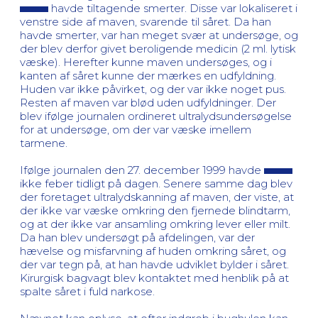
havde tiltagende smerter. Disse var lokaliseret i
venstre side af maven, svarende til såret. Da han
havde smerter, var han meget svær at undersøge, og
der blev derfor givet beroligende medicin (2 ml. lytisk
væske). Herefter kunne maven undersøges, og i
kanten af såret kunne der mærkes en udfyldning.
Huden var ikke påvirket, og der var ikke noget pus.
Resten af maven var blød uden udfyldninger. Der
blev ifølge journalen ordineret ultralydsundersøgelse
for at undersøge, om der var væske imellem
tarmene.
Ifølge journalen den 27. december 1999 havde
ikke feber tidligt på dagen. Senere samme dag blev
der foretaget ultralydskanning af maven, der viste, at
der ikke var væske omkring den fjernede blindtarm,
og at der ikke var ansamling omkring lever eller milt.
Da han blev undersøgt på afdelingen, var der
hævelse og misfarvning af huden omkring såret, og
der var tegn på, at han havde udviklet bylder i såret.
Kirurgisk bagvagt blev kontaktet med henblik på at
spalte såret i fuld narkose.