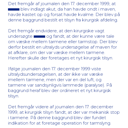
Det fremgår af journalen den 17. december 1999, at
blev indlagt akut, da han havde ondt i maven,
havde kastet op og forsat havde kvalme. Der blev på
denne baggrund bestilt et tilsyn fra kirurgisk afdeling.
Det fremgår endvidere, at den kirurgiske vagt
undersøgte
og fandt, at der kunne være tale
om væske mellem tarmene eller tarmstop. Der blev
derfor bestilt en ultralyds undersøgelse af maven for
at afklare, om der var væske mellem tarmene.
Herefter skulle der foretages et nyt kirurgisk tilsyn.
Ifølge journalen den 17. december 1999 viste
ultralydsundersøgelsen, at der ikke var væske
imellem tarmene, men der var en del luft, og
tarmene var sandsynligvis lammede (paralyse). På
baggrund heraf blev der ordineret et nyt kirurgisk
tilsyn.
Det fremgår videre af journalen den 17. december
1999, at kirurgisk tilsyn fandt, at der var mekanisk stop
i tarmene. På denne baggrund blev der fundet
indikation for at foretage operation for tarmslyng.