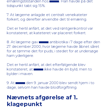
ernæringstilstanden hos
. Han havde på det
tidspunkt tabt sig 15%.
7. At lægerne anlagde et centralt venekateter
forkert, og derefter anvendte det til ernæring.
Det er hertil anført, at det ved røntgenkontrol var
konstateret, at kateteret var placeret forkert.
8. At lægerne gav
antibiotika i 7 dage efter den
27. december 2000, hvor lægerne havde åbnet såret
for at tømme det for puds, i stedet for at undersøge
ham yderligere.
Det er hertil anført, at det efterfølgende blev
konstateret, at
ikke havde én byld, men to
bylder i maven.
9. At
den 9. januar 2000 blev sendt hjem i to
dage, selvom han havde blodforgiftning.
Nævnets afgørelse af 1.
klagepunkt