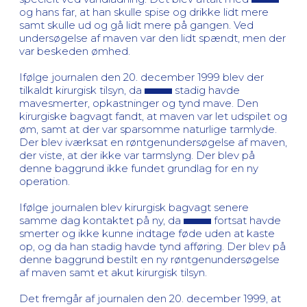
og hans far, at han skulle spise og drikke lidt mere
samt skulle ud og gå lidt mere på gangen. Ved
undersøgelse af maven var den lidt spændt, men der
var beskeden ømhed.
Ifølge journalen den 20. december 1999 blev der
tilkaldt kirurgisk tilsyn, da
stadig havde
mavesmerter, opkastninger og tynd mave. Den
kirurgiske bagvagt fandt, at maven var let udspilet og
øm, samt at der var sparsomme naturlige tarmlyde.
Der blev iværksat en røntgenundersøgelse af maven,
der viste, at der ikke var tarmslyng. Der blev på
denne baggrund ikke fundet grundlag for en ny
operation.
Ifølge journalen blev kirurgisk bagvagt senere
samme dag kontaktet på ny, da
fortsat havde
smerter og ikke kunne indtage føde uden at kaste
op, og da han stadig havde tynd afføring. Der blev på
denne baggrund bestilt en ny røntgenundersøgelse
af maven samt et akut kirurgisk tilsyn.
Det fremgår af journalen den 20. december 1999, at