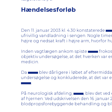
Hændelsesforløb
Den 11. januar 2003 kl. 4.30 konstaterede
ufrivillig vandladning i sengen. Nogle timer
højre og nedsat kraft i højre arm, hvorfor 
Inden vagtlægen ankom spiste
frokos
objektiv undersøgelse, at det hverken var
medicin.
Da
blev dårligere i løbet af eftermidd
undersøgelse og konkluderede, at det var 
.
På neurologisk afdeling,
, blev det ve
af hjernen. Ved udskrivelsen den 16. januar 
blodpropsforebyggende behandling og blev