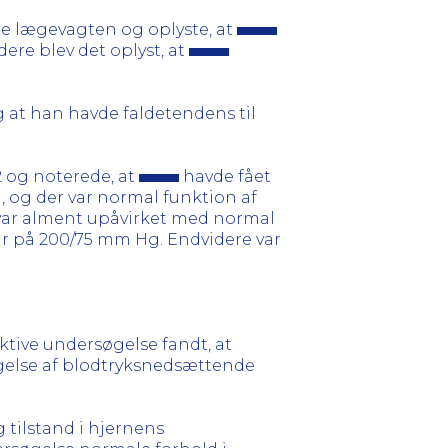
ede lægevagten og oplyste, at
re blev det oplyst, at
g at han havde faldetendens til
02 og noterede, at
havde fået
, og der var normal funktion af
ar alment upåvirket med normal
var på 200/75 mm Hg. Endvidere var
tive undersøgelse fandt, at
gelse af blodtryksnedsættende
 tilstand i hjernens