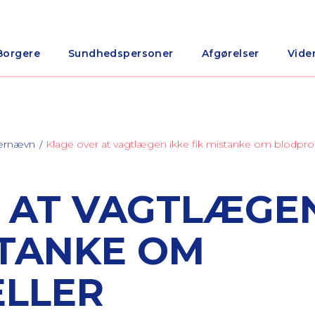
Borgere
Sundhedspersoner
Afgørelser
Vide
nærnævn
Klage over at vagtlægen ikke fik mistanke om blodpro
 AT VAGTLÆGE
STANKE OM
ELLER