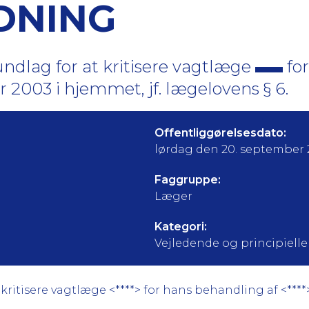
DNING
ndlag for at kritisere vagtlæge
for
r 2003 i hjemmet, jf. lægelovens § 6.
Offentliggørelsesdato:
lørdag den 20. september
Faggruppe:
Læger
Kategori:
Vejledende og principielle a
itisere vagtlæge <****> for hans behandling af <****> 