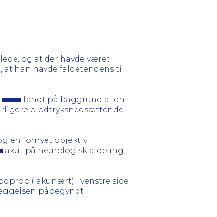
ede, og at der havde været
u, at han havde faldetendens til
e
fandt på baggrund af en
derligere blodtryksnedsættende
og en fornyet objektiv
akut på neurologisk afdeling,
dprop (lakunært) i venstre side
dlæggelsen påbegyndt