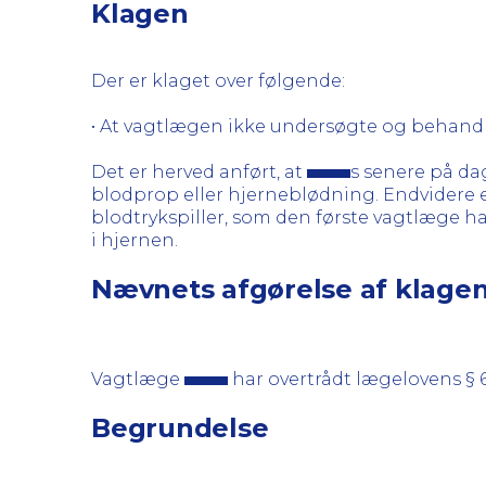
Klagen
Der er klaget over følgende:
• At vagtlægen ikke undersøgte og behan
Det er herved anført, at
s senere på da
blodprop eller hjerneblødning. Endvidere er
blodtrykspiller, som den første vagtlæge hav
i hjernen.
Nævnets afgørelse af klage
Vagtlæge
har overtrådt lægelovens § 
Begrundelse