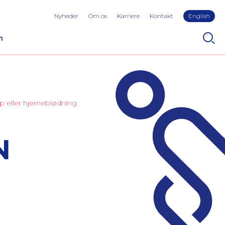
Nyheder
Om os
Karriere
Kontakt
English
n
p eller hjerneblødning
N