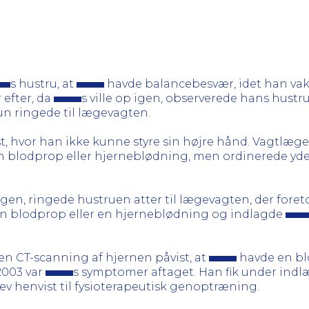
s hustru, at
havde balancebesvær, idet han vakl
 efter, da
s ville op igen, observerede hans hustr
hun ringede til lægevagten.
t, hvor han ikke kunne styre sin højre hånd. Vagtlæg
 en blodprop eller hjerneblødning, men ordinerede y
agen, ringede hustruen atter til lægevagten, der foret
en blodprop eller en hjerneblødning og indlagde
d en CT-scanning af hjernen påvist, at
havde en blo
2003 var
s symptomer aftaget. Han fik under in
 henvist til fysioterapeutisk genoptræning.