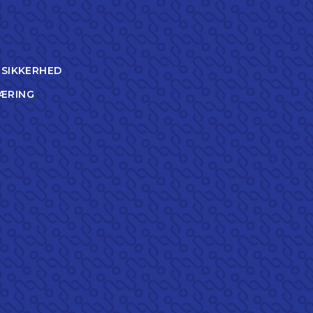
TSIKKERHED
ÆRING