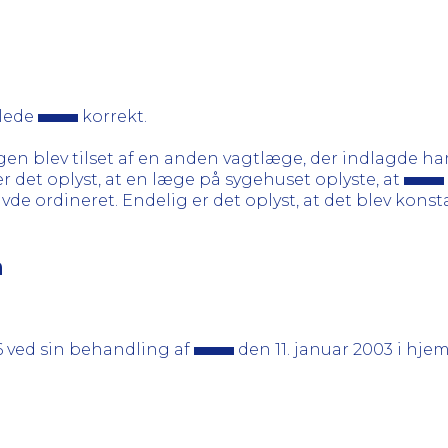
dlede
korrekt.
gen blev tilset af en anden vagtlæge, der indlagde 
 det oplyst, at en læge på sygehuset oplyste, at
de ordineret. Endelig er det oplyst, at det blev konst
n
6 ved sin behandling af
den 11. januar 2003 i hje