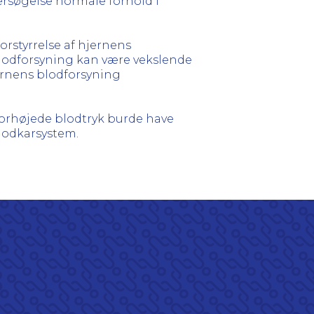
rsøgelse normale forhold i
rstyrrelse af hjernens
blodforsyning kan være vekslende
jernens blodforsyning
orhøjede blodtryk burde have
lodkarsystem.