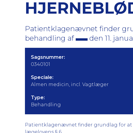
HJERNEBLØ
Patientklagenævnet finder gru
behandling af
den 11. janua
Sagsnummer:
0340101
Speciale:
Almen medicin, incl. Vagtlæger
Type:
Behandling
Patientklagenævnet finder grundlag for at kr
lægelovens § 6.