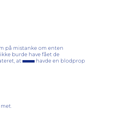
ham på mistanke om enten
ikke burde have fået de
ateret, at
havde en blodprop
mmet.