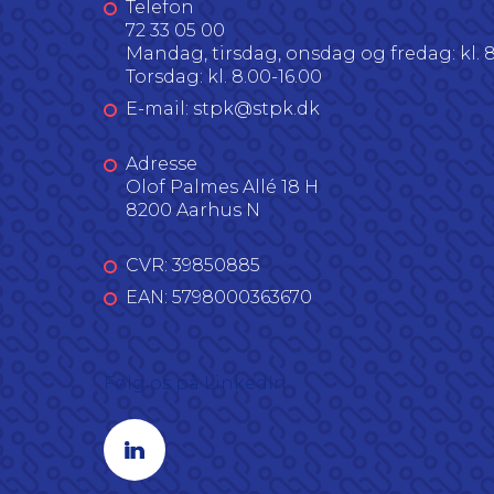
Telefon
72 33 05 00
Mandag, tirsdag, onsdag og fredag: kl. 8
Torsdag: kl. 8.00-16.00
E-mail: stpk@stpk.dk
Adresse
Olof Palmes Allé 18 H
8200 Aarhus N
CVR: 39850885
EAN: 5798000363670
Følg os på LinkedIn
Linkedin profil