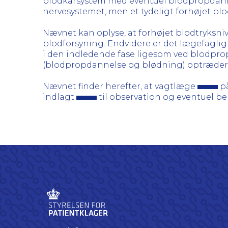
blodkarsystem med eventuel blodpropdanne
nervesystemet, men et tydeligt forhøjet blo
Nævnet kan oplyse, at forhøjet blodtryksni
blodforsyning. Endvidere er det lægefaglig
i den indledende fase ligesom ved blodprop
(blodpropdannelse og blødning) optræder 
Nævnet finder herefter, at vagtlæge
på
indlagt
til observation og eventuel b