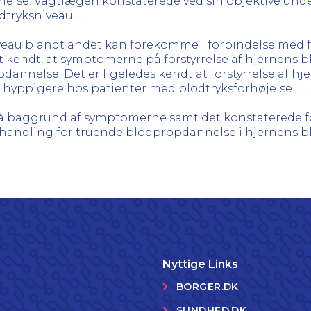
lse. Vagtlægen konstaterede ved sin objektive unde
dtryksniveau.
veau blandt andet kan forekomme i forbindelse med fo
t kendt, at symptomerne på forstyrrelse af hjernens 
dannelse. Det er ligeledes kendt at forstyrrelse af h
hyppigere hos patienter med blodtryksforhøjelse.
 baggrund af symptomerne samt det konstaterede f
ehandling for truende blodpropdannelse i hjernens b
Nyttige Links
BORGER.DK
SUNDHED.DK