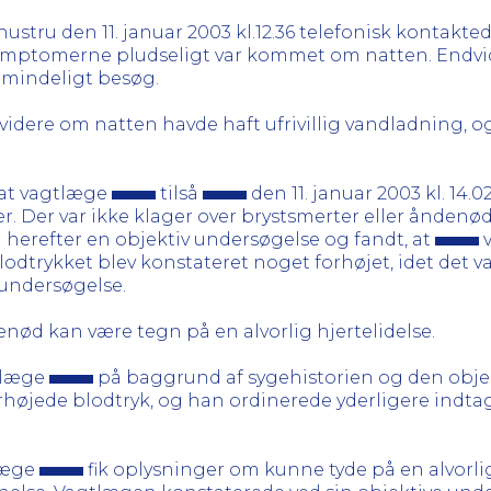
 hustru den 11. januar 2003 kl.12.36 telefonisk kontakt
symptomerne pludseligt var kommet om natten. Endvide
almindeligt besøg.
idere om natten havde haft ufrivillig vandladning, o
 at vagtlæge
tilså
den 11. januar 2003 kl. 14.
 Der var ikke klager over brystsmerter eller åndenød
 herefter en objektiv undersøgelse og fandt, at
v
lodtrykket blev konstateret noget forhøjet, idet det 
undersøgelse.
nød kan være tegn på en alvorlig hjertelidelse.
gtlæge
på baggrund af sygehistorien og den objek
højede blodtryk, og han ordinerede yderligere indta
læge
fik oplysninger om kunne tyde på en alvorlig