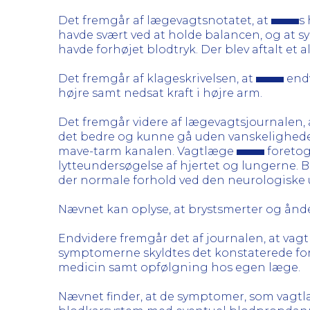
Det fremgår af lægevagtsnotatet, at
s
havde svært ved at holde balancen, og at 
havde forhøjet blodtryk. Der blev aftalt et 
Det fremgår af klageskrivelsen, at
endv
højre samt nedsat kraft i højre arm.
Det fremgår videre af lægevagtsjournalen,
det bedre og kunne gå uden vanskeligheder.
mave-tarm kanalen. Vagtlæge
foretog
lytteundersøgelse af hjertet og lungerne. B
der normale forhold ved den neurologiske 
Nævnet kan oplyse, at brystsmerter og ånde
Endvidere fremgår det af journalen, at va
symptomerne skyldtes det konstaterede for
medicin samt opfølgning hos egen læge.
Nævnet finder, at de symptomer, som vagt