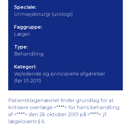
Speciale:
Urinvejskirurgi (urologi)
Faggruppe:
Læger
Type:
Behandling
Kategori:
Vejledende og principielle afgørelser
(før 1/1-2011)
Patientklagenævnet finder grundlag for at
kritisere overlæge <****> for hans behandling
af <****> den 26. oktober 2001 på <****>. jf.
lægelovens § 6.