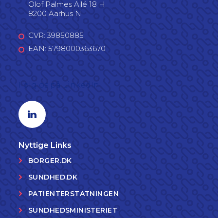
Olof Palmes Allé 18 H
8200 Aarhus N
CVR: 39850885
EAN: 5798000363670
Følg os på LinkedIn
Linkedin profil
Nyttige Links
BORGER.DK
SUNDHED.DK
PATIENTERSTATNINGEN
SUNDHEDSMINISTERIET