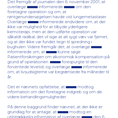
Det fremgår af journalen den 6. november 2001, at
overlæge
informerede
om den
foretagne operation og om, at
røntgenundersøgelsen havde vist lungemetastaser.
Overlæge
informerede endvidere om, at der
ikke var mulighed for at tilbyde yderligere
kemoterapi, men at den udførte operation var
såkaldt radikal, det vil sige at alt sygt væv var fjernet,
og at der ikke var fundet tegn til spredning i
bughulen. Videre fremgår det, at overlæge
informerede om, at
kunne søge
Patientforsikringen om økonomisk kompensation på
grund af operationen.
forespurgte til den
forventede levetid, og overlæge
informerede
om, at livsudsigterne var begrænsede fra måneder til
år.
Det er nævnets opfattelse, at
modtog
information om det foretagne indgreb og om de
videre behandlingsmuligheder.
På denne baggrund finder nævnet, at der ikke er
grundlag for at antage, at
modtog en
utilstrækkelig information af overlæge
den 6.