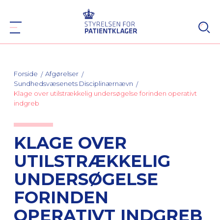
Forside
Afgørelser
Sundhedsvæsenets Disciplinærnævn
Klage over utilstrækkelig undersøgelse forinden operativt
indgreb
KLAGE OVER
UTILSTRÆKKELIG
UNDERSØGELSE
FORINDEN
OPERATIVT INDGREB