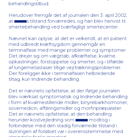
behandlingstilbud.
Herudover fremgår det af journalen den 3. april 2002,
at
s tilstand forværredes, og han blev henvist til
smertebehandling ved tværfagligt smertecenter.
Nævnet kan oplyse, at det er velkendt, at en patient
med udbredt kræftsygdom gennemgår en
terminalfase med mange problemer og symptomer.
Det drejer sig om vægttab, afkræftelse, kvalme,
opkastninger, forstoppelse og smerter, og i tilfælde
af lungemetastaser tillige vejrtrækningsproblemer.
Der foreligger ikke i terminalfasen helbredende
tiltag, kun lindrende behandling.
Det er nævnets opfattelse, at der ifølge journalen
blev iværksat symptomatisk og lindrende behandling
i form af kvalmestillende midler, binyrebarkhormoner,
sovemedicin, afføringsmidler og morfinpræparater.
Det er nævnets opfattelse, at den behandling
herunder kostvejledning som
modtog i
forbindelse med den stadig forværrede tilstand i
slutningen af forløbet var i overensstemmelse med