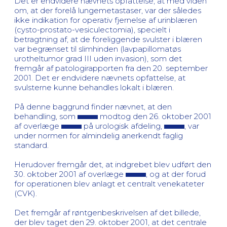
Det er endvidere nævnets opfattelse, at med viden
om, at der forelå lungemetastaser, var der således
ikke indikation for operativ fjernelse af urinblæren
(cysto-prostato-vesiculectomia), specielt i
betragtning af, at de foreliggende svulster i blæren
var begrænset til slimhinden (lavpapillomatøs
urotheltumor grad III uden invasion), som det
fremgår af patologirapporten fra den 20. september
2001. Det er endvidere nævnets opfattelse, at
svulsterne kunne behandles lokalt i blæren.
På denne baggrund finder nævnet, at den
behandling, som
modtog den 26. oktober 2001
af overlæge
på urologisk afdeling,
, var
under normen for almindelig anerkendt faglig
standard.
Herudover fremgår det, at indgrebet blev udført den
30. oktober 2001 af overlæge
, og at der forud
for operationen blev anlagt et centralt venekateter
(CVK).
Det fremgår af røntgenbeskrivelsen af det billede,
der blev taget den 29. oktober 2001, at det centrale