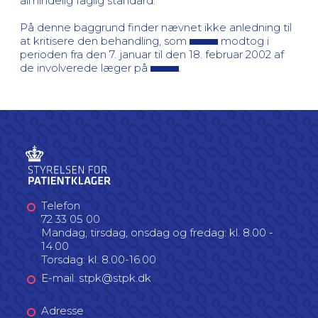
almindelig faglig standard.
På denne baggrund finder nævnet ikke anledning til
at kritisere den behandling, som
modtog i
perioden fra den 7. januar til den 18. februar 2002 af
de involverede læger på
.
Telefon
72 33 05 00
Mandag, tirsdag, onsdag og fredag: kl. 8.00 -
14.00
Torsdag: kl. 8.00-16.00
E-mail: stpk@stpk.dk
Adresse