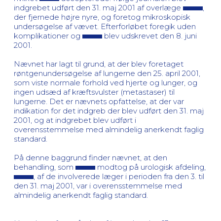
indgrebet udført den 31. maj 2001 af overlæge
,
der fjernede højre nyre, og foretog mikroskopisk
undersøgelse af vævet. Efterforløbet foregik uden
komplikationer og
blev udskrevet den 8. juni
2001.
Nævnet har lagt til grund, at der blev foretaget
røntgenundersøgelse af lungerne den 25. april 2001,
som viste normale forhold ved hjerte og lunger, og
ingen udsæd af kræftsvulster (metastaser) til
lungerne. Det er nævnets opfattelse, at der var
indikation for det indgreb der blev udført den 31. maj
2001, og at indgrebet blev udført i
overensstemmelse med almindelig anerkendt faglig
standard.
På denne baggrund finder nævnet, at den
behandling, som
modtog på urologisk afdeling,
, af de involverede læger i perioden fra den 3. til
den 31. maj 2001, var i overensstemmelse med
almindelig anerkendt faglig standard.