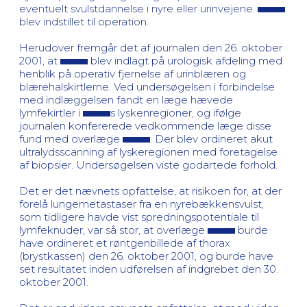
eventuelt svulstdannelse i nyre eller urinvejene.
blev indstillet til operation.
Herudover fremgår det af journalen den 26. oktober
2001, at
blev indlagt på urologisk afdeling med
henblik på operativ fjernelse af urinblæren og
blærehalskirtlerne. Ved undersøgelsen i forbindelse
med indlæggelsen fandt en læge hævede
lymfekirtler i
s lyskenregioner, og ifølge
journalen konfererede vedkommende læge disse
fund med overlæge
. Der blev ordineret akut
ultralydsscanning af lyskeregionen med foretagelse
af biopsier. Undersøgelsen viste godartede forhold.
Det er det nævnets opfattelse, at risikoen for, at der
forelå lungemetastaser fra en nyrebækkensvulst,
som tidligere havde vist spredningspotentiale til
lymfeknuder, var så stor, at overlæge
burde
have ordineret et røntgenbillede af thorax
(brystkassen) den 26. oktober 2001, og burde have
set resultatet inden udførelsen af indgrebet den 30.
oktober 2001.