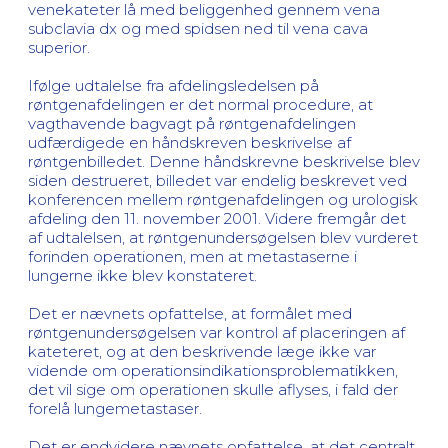
venekateter lå med beliggenhed gennem vena
subclavia dx og med spidsen ned til vena cava
superior.
Ifølge udtalelse fra afdelingsledelsen på
røntgenafdelingen er det normal procedure, at
vagthavende bagvagt på røntgenafdelingen
udfærdigede en håndskreven beskrivelse af
røntgenbilledet. Denne håndskrevne beskrivelse blev
siden destrueret, billedet var endelig beskrevet ved
konferencen mellem røntgenafdelingen og urologisk
afdeling den 11. november 2001. Videre fremgår det
af udtalelsen, at røntgenundersøgelsen blev vurderet
forinden operationen, men at metastaserne i
lungerne ikke blev konstateret.
Det er nævnets opfattelse, at formålet med
røntgenundersøgelsen var kontrol af placeringen af
kateteret, og at den beskrivende læge ikke var
vidende om operationsindikationsproblematikken,
det vil sige om operationen skulle aflyses, i fald der
forelå lungemetastaser.
Det er endvidere nævnets opfattelse, at det centralt