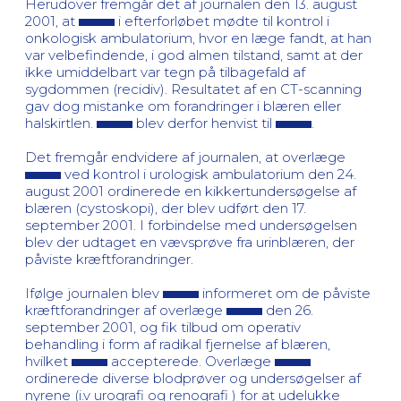
Herudover fremgår det af journalen den 13. august
2001, at
i efterforløbet mødte til kontrol i
onkologisk ambulatorium, hvor en læge fandt, at han
var velbefindende, i god almen tilstand, samt at der
ikke umiddelbart var tegn på tilbagefald af
sygdommen (recidiv). Resultatet af en CT-scanning
gav dog mistanke om forandringer i blæren eller
halskirtlen.
blev derfor henvist til
.
Det fremgår endvidere af journalen, at overlæge
ved kontrol i urologisk ambulatorium den 24.
august 2001 ordinerede en kikkertundersøgelse af
blæren (cystoskopi), der blev udført den 17.
september 2001. I forbindelse med undersøgelsen
blev der udtaget en vævsprøve fra urinblæren, der
påviste kræftforandringer.
Ifølge journalen blev
informeret om de påviste
kræftforandringer af overlæge
den 26.
september 2001, og fik tilbud om operativ
behandling i form af radikal fjernelse af blæren,
hvilket
accepterede. Overlæge
ordinerede diverse blodprøver og undersøgelser af
nyrene (i.v urografi og renografi ) for at udelukke