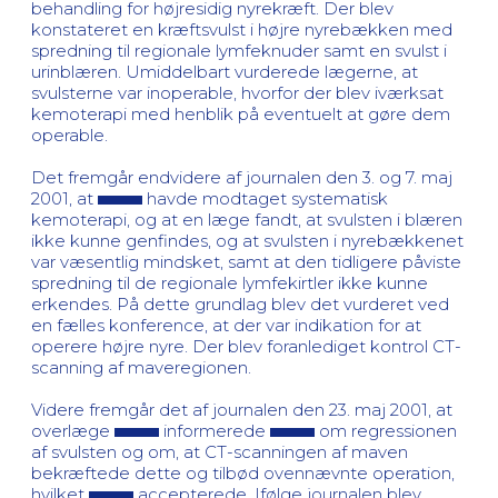
behandling for højresidig nyrekræft. Der blev
konstateret en kræftsvulst i højre nyrebækken med
spredning til regionale lymfeknuder samt en svulst i
urinblæren. Umiddelbart vurderede lægerne, at
svulsterne var inoperable, hvorfor der blev iværksat
kemoterapi med henblik på eventuelt at gøre dem
operable.
Det fremgår endvidere af journalen den 3. og 7. maj
2001, at
havde modtaget systematisk
kemoterapi, og at en læge fandt, at svulsten i blæren
ikke kunne genfindes, og at svulsten i nyrebækkenet
var væsentlig mindsket, samt at den tidligere påviste
spredning til de regionale lymfekirtler ikke kunne
erkendes. På dette grundlag blev det vurderet ved
en fælles konference, at der var indikation for at
operere højre nyre. Der blev foranlediget kontrol CT-
scanning af maveregionen.
Videre fremgår det af journalen den 23. maj 2001, at
overlæge
informerede
om regressionen
af svulsten og om, at CT-scanningen af maven
bekræftede dette og tilbød ovennævnte operation,
hvilket
accepterede. Ifølge journalen blev