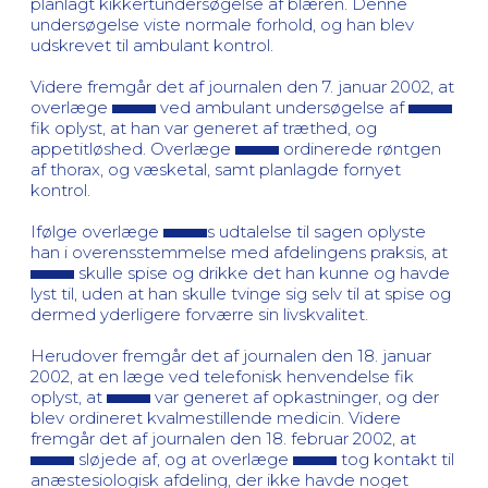
planlagt kikkertundersøgelse af blæren. Denne
undersøgelse viste normale forhold, og han blev
udskrevet til ambulant kontrol.
Videre fremgår det af journalen den 7. januar 2002, at
overlæge
ved ambulant undersøgelse af
fik oplyst, at han var generet af træthed, og
appetitløshed. Overlæge
ordinerede røntgen
af thorax, og væsketal, samt planlagde fornyet
kontrol.
Ifølge overlæge
s udtalelse til sagen oplyste
han i overensstemmelse med afdelingens praksis, at
skulle spise og drikke det han kunne og havde
lyst til, uden at han skulle tvinge sig selv til at spise og
dermed yderligere forværre sin livskvalitet.
Herudover fremgår det af journalen den 18. januar
2002, at en læge ved telefonisk henvendelse fik
oplyst, at
var generet af opkastninger, og der
blev ordineret kvalmestillende medicin. Videre
fremgår det af journalen den 18. februar 2002, at
sløjede af, og at overlæge
tog kontakt til
anæstesiologisk afdeling, der ikke havde noget