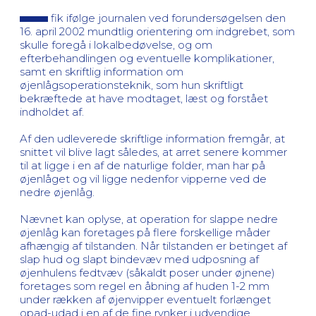
fik ifølge journalen ved forundersøgelsen den
16. april 2002 mundtlig orientering om indgrebet, som
skulle foregå i lokalbedøvelse, og om
efterbehandlingen og eventuelle komplikationer,
samt en skriftlig information om
øjenlågsoperationsteknik, som hun skriftligt
bekræftede at have modtaget, læst og forstået
indholdet af.
Af den udleverede skriftlige information fremgår, at
snittet vil blive lagt således, at arret senere kommer
til at ligge i en af de naturlige folder, man har på
øjenlåget og vil ligge nedenfor vipperne ved de
nedre øjenlåg.
Nævnet kan oplyse, at operation for slappe nedre
øjenlåg kan foretages på flere forskellige måder
afhængig af tilstanden. Når tilstanden er betinget af
slap hud og slapt bindevæv med udposning af
øjenhulens fedtvæv (såkaldt poser under øjnene)
foretages som regel en åbning af huden 1-2 mm
under rækken af øjenvipper eventuelt forlænget
opad-udad i en af de fine rynker i udvendige