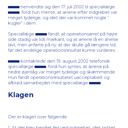
henvendte sig den 17. juli 2002 til speciallæge
, fordi hun mente, at arrene efter indgrebet var
meget tydelige, og idet der var kommet nogle ”
kugler” i dem.
Speciallæge
fandt, at operationsarret på højre
side stadig var lidt markant, og at arrene lå en anelse
lavt, men anførte på ny, at der skulle gå længere tid,
før det endelige operationsresultat kunne vurderes.
kontaktede den 19. august 2002 telefonisk
speciallæge
, fordi hun syntes, at arrene på
nedre øjenlåg var meget tydelige og skæmmende.
Hun fandt operationsresultatet uacceptabelt og
afbrød samarbejdet med speciallæge
.
Klagen
Der er klaget over følgende:
1. At der blev begået fejl ved indgrebet, idet snittet