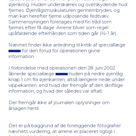
øjenkrog. Huden underskæres og overskydende hud
fjernes. Øjenlågsmuskulaturen gennembrydes, og
man kan herefter fjerne udposende fedtvæv.
Sammensyningen foretages med fin tråd som
fjernes efter få dage. Arrene bliver som regel
upåfaldende efterhånden som tiden går (½-1 år).
Nævnet finder ikke anledning til kritik af speciallæge
for den forud for operationen givne
information.
I forbindelse med operationen den 28. juni 2002
åbnede speciallæge
huden på nedre øjenlåg
knap 1 cm fra øjenkanten, altså længere nede under
vippekanten, end hvad der fremgår af den skriftlige
information, og hvad der således var aftalt.
Der fremgår ikke af journalen oplysninger om
årsagen hertil.
Det er på baggrund af de foreliggende fotografier
nævnets vurdering, at arrene er placeret rigtigt i