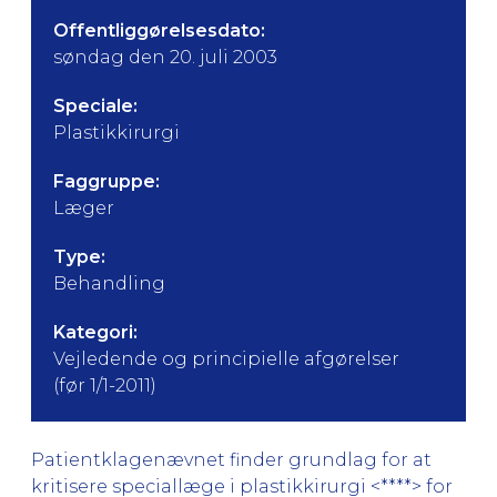
Offentliggørelsesdato:
søndag den 20. juli 2003
Speciale:
Plastikkirurgi
Faggruppe:
Læger
Type:
Behandling
Kategori:
Vejledende og principielle afgørelser
(før 1/1-2011)
Patientklagenævnet finder grundlag for at
kritisere speciallæge i plastikkirurgi <****> for