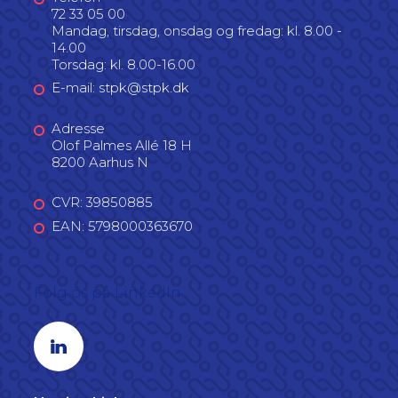
72 33 05 00
Mandag, tirsdag, onsdag og fredag: kl. 8.00 -
14.00
Torsdag: kl. 8.00-16.00
E-mail: stpk@stpk.dk
Adresse
Olof Palmes Allé 18 H
8200 Aarhus N
CVR: 39850885
EAN: 5798000363670
Følg os på LinkedIn
Linkedin profil