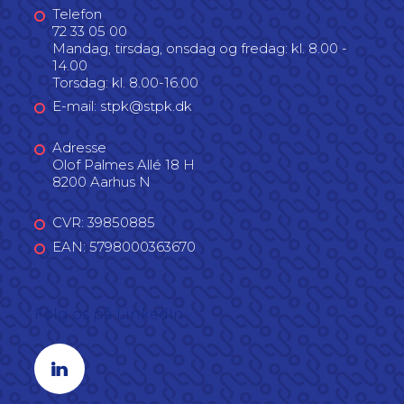
Telefon
72 33 05 00
Mandag, tirsdag, onsdag og fredag: kl. 8.00 -
14.00
Torsdag: kl. 8.00-16.00
E-mail: stpk@stpk.dk
Adresse
Olof Palmes Allé 18 H
8200 Aarhus N
CVR: 39850885
EAN: 5798000363670
Følg os på LinkedIn
Linkedin profil