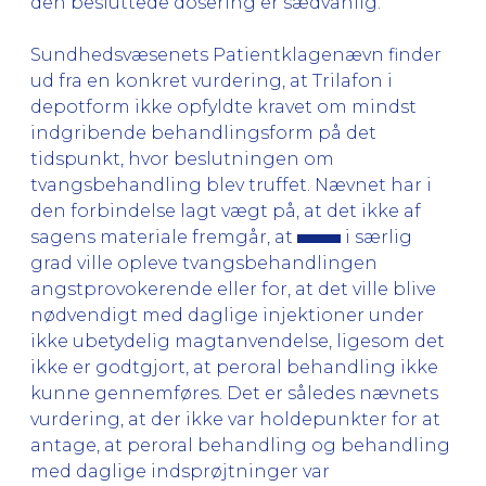
den besluttede dosering er sædvanlig.
Sundhedsvæsenets Patientklagenævn finder
ud fra en konkret vurdering, at Trilafon i
depotform ikke opfyldte kravet om mindst
indgribende behandlingsform på det
tidspunkt, hvor beslutningen om
tvangsbehandling blev truffet. Nævnet har i
den forbindelse lagt vægt på, at det ikke af
sagens materiale fremgår, at
i særlig
grad ville opleve tvangsbehandlingen
angstprovokerende eller for, at det ville blive
nødvendigt med daglige injektioner under
ikke ubetydelig magtanvendelse, ligesom det
ikke er godtgjort, at peroral behandling ikke
kunne gennemføres. Det er således nævnets
vurdering, at der ikke var holdepunkter for at
antage, at peroral behandling og behandling
med daglige indsprøjtninger var