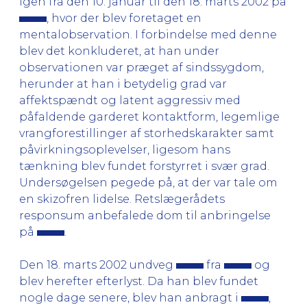
igen fra den 10. januar til den 18. marts 2002 på
, hvor der blev foretaget en
mentalobservation. I forbindelse med denne
blev det konkluderet, at han under
observationen var præget af sindssygdom,
herunder at han i betydelig grad var
affektspændt og latent aggressiv med
påfaldende garderet kontaktform, legemlige
vrangforestillinger af storhedskarakter samt
påvirkningsoplevelser, ligesom hans
tænkning blev fundet forstyrret i svær grad.
Undersøgelsen pegede på, at der var tale om
en skizofren lidelse. Retslægerådets
responsum anbefalede dom til anbringelse
på
.
Den 18. marts 2002 undveg
fra
og
blev herefter efterlyst. Da han blev fundet
nogle dage senere, blev han anbragt i
,