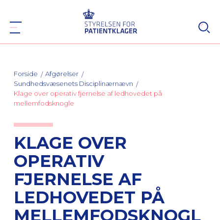
Forside
Afgørelser
Sundhedsvæsenets Disciplinærnævn
Klage over operativ fjernelse af ledhovedet på
mellemfodsknogle
KLAGE OVER
OPERATIV
FJERNELSE AF
LEDHOVEDET PÅ
MELLEMFODSKNOGL