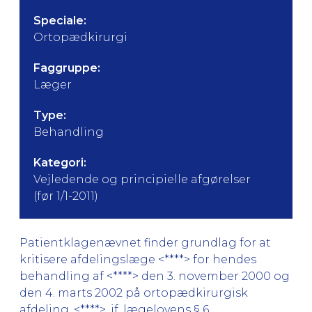
Speciale:
Ortopædkirurgi
Faggruppe:
Læger
Type:
Behandling
Kategori:
Vejledende og principielle afgørelser
(før 1/1-2011)
Patientklagenævnet finder grundlag for at
kritisere afdelingslæge <****> for hendes
behandling af <****> den 3. november 2000 og
den 4. marts 2002 på ortopædkirurgisk
afdeling, <****>, jf. lægelovens § 6.