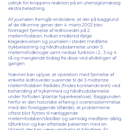
udtryk for kroppens reaktion på en uhensigtsmæssig
ekstra belastning.
Af journalen fremgår endvidere, at der på baggrund
af de tilkomne gener den 4. marts 2002 blev
foretaget fjernelse af ledhovedet på 2.
mellemfodsben, hvilket imidlertid ifølge
klageskrivelsen og journalen i stedet medførte
trykbelastning og hårdhudsdannelse under 5.
mellemsfodknogle samt nedsat funktion i 2., 3.og 4.
tå og manglende bidrag fra disse ved afviklingen af
gangen.
Nævnet kan oplyse, at operation med fjernelse af
enkelte ledhoveder svarende til de 3 midterste
mellemfodsben frarådes (findes kontraindiceret) ved
behandling af trykømhed og hårdhudsdannelse
under forfoden (plantar hyperkeratose). Baggrunden
herfor er den historiske erfaring (i overensstemmelse
med det foreliggende tilfælde), at problemerne
oftest blot flyttes til nærliggende
mellemfodsben/tåstråler og samtidig medfører dårlig
tåfunktion og kan efterlade patienten med en
tilstand, der kan være vanskelig at håndtere. Et