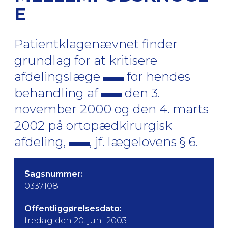
E
Patientklagenævnet finder
grundlag for at kritisere
afdelingslæge
for hendes
behandling af
den 3.
november 2000 og den 4. marts
2002 på ortopædkirurgisk
afdeling,
, jf. lægelovens § 6.
Sagsnummer:
0337108
Offentliggørelsesdato:
fredag den 20. juni 2003