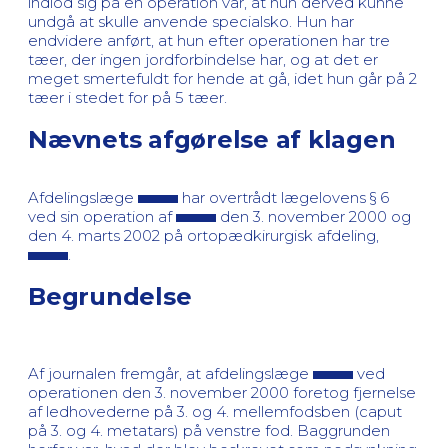
indlod sig på en operation var, at hun derved kunne
undgå at skulle anvende specialsko. Hun har
endvidere anført, at hun efter operationen har tre
tæer, der ingen jordforbindelse har, og at det er
meget smertefuldt for hende at gå, idet hun går på 2
tæer i stedet for på 5 tæer.
Nævnets afgørelse af klagen
Afdelingslæge
har overtrådt lægelovens § 6
ved sin operation af
den 3. november 2000 og
den 4. marts 2002 på ortopædkirurgisk afdeling,
.
Begrundelse
Af journalen fremgår, at afdelingslæge
ved
operationen den 3. november 2000 foretog fjernelse
af ledhovederne på 3. og 4. mellemfodsben (caput
på 3. og 4. metatars) på venstre fod. Baggrunden