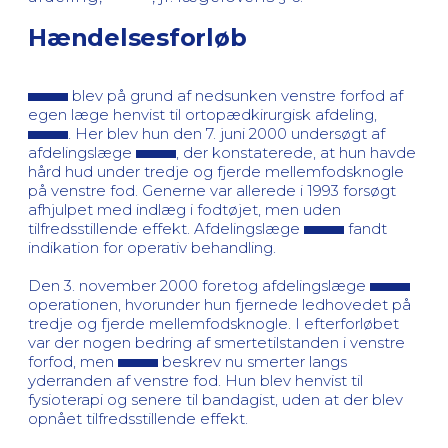
Hændelsesforløb
blev på grund af nedsunken venstre forfod af
egen læge henvist til ortopædkirurgisk afdeling,
. Her blev hun den 7. juni 2000 undersøgt af
afdelingslæge
, der konstaterede, at hun havde
hård hud under tredje og fjerde mellemfodsknogle
på venstre fod. Generne var allerede i 1993 forsøgt
afhjulpet med indlæg i fodtøjet, men uden
tilfredsstillende effekt. Afdelingslæge
fandt
indikation for operativ behandling.
Den 3. november 2000 foretog afdelingslæge
operationen, hvorunder hun fjernede ledhovedet på
tredje og fjerde mellemfodsknogle. I efterforløbet
var der nogen bedring af smertetilstanden i venstre
forfod, men
beskrev nu smerter langs
yderranden af venstre fod. Hun blev henvist til
fysioterapi og senere til bandagist, uden at der blev
opnået tilfredsstillende effekt.