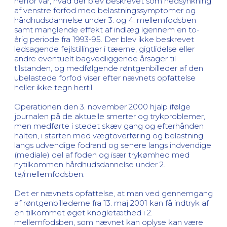
herfor var, hvad der blev beskrevet som nedsynkning
af venstre forfod med belastningssymptomer og
hårdhudsdannelse under 3. og 4. mellemfodsben
samt manglende effekt af indlæg igennem en to-
årig periode fra 1993-95. Der blev ikke beskrevet
ledsagende fejlstillinger i tæerne, gigtlidelse eller
andre eventuelt bagvedliggende årsager til
tilstanden, og medfølgende røntgenbilleder af den
ubelastede forfod viser efter nævnets opfattelse
heller ikke tegn hertil.
Operationen den 3. november 2000 hjalp ifølge
journalen på de aktuelle smerter og trykproblemer,
men medførte i stedet skæv gang og efterhånden
halten, i starten med vægtoverføring og belastning
langs udvendige fodrand og senere langs indvendige
(mediale) del af foden og især trykømhed med
nytilkommen hårdhudsdannelse under 2.
tå/mellemfodsben.
Det er nævnets opfattelse, at man ved gennemgang
af røntgenbillederne fra 13. maj 2001 kan få indtryk af
en tilkommet øget knogletæthed i 2.
mellemfodsben, som nævnet kan oplyse kan være