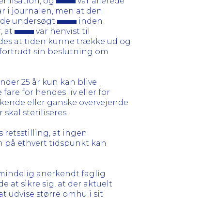
erilisation, og
var allerede
ar i journalen, men at den
avde undersøgt
inden
, at
var henvist til
ledes at tiden kunne trække ud og
fortrudt sin beslutning om
under 25 år kun kan blive
fare for hendes liv eller for
ukkende eller ganske overvejende
skal steriliseres.
retsstilling, at ingen
n på ethvert tidspunkt kan
mindelig anerkendt faglig
e at sikre sig, at der aktuelt
at udvise større omhu i sit