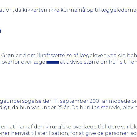
ion, da kikkerten ikke kunne nå op til æggelederne,
n
 Grønland om ikraftsættelse af lægeloven ved sin be
s overfor overlæge
at udvise større omhu i sit fre
geundersøgelse den 11. september 2001 anmodede om at
gt, da hun var under 25 år. Da hun insisterede, blev h
agen, at han af den kirurgiske overlæge tidligere var 
er henvist til sterilisation, for at give de personer, s