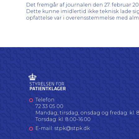
Det fremgår af journalen den 27. februar 2
Dette kunne imidlertid ikke teknisk lade si
opfattelse var i overensstemmelse med alm
Telefon
72 33 05 00
Mandag, tirsdag, onsdag og fredag: kl. 8
Torsdag: kl. 8.00-16.00
E-mail: stpk@stpk.dk