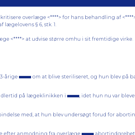
itisere overlæge <****> for hans behandling af <****> d
lægelovens § 6, stk. 1.
e <****> at udvise større omhu i sit fremtidige virke.
3-årige
om at blive steriliseret, og hun blev på
idlertid på lægeklinikken i
, idet hun nu var blev
bindelse med, at hun blev undersøgt forud for abortin
ge efter anmodning fra overlæge
abortindgrebet.