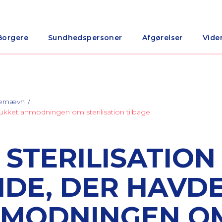
Borgere
Sundhedspersoner
Afgørelser
Vide
nærnævn
 trukket anmodningen om sterilisation tilbage
STERILISATION
NDE, DER HAVD
NMODNINGEN O