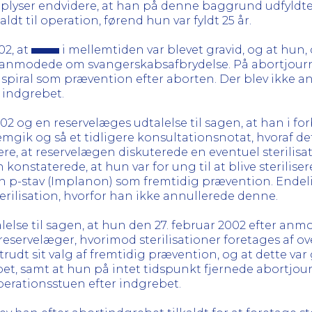
oplyser endvidere, at han på denne baggrund udfyldt
aldt til operation, førend hun var fyldt 25 år.
02, at
i mellemtiden var blevet gravid, og at hun,
anmodede om svangerskabsafbrydelse. På abortjour
 spiral som prævention efter aborten. Der blev ikke a
d indgrebet.
02 og en reservelæges udtalelse til sagen, at han i fo
gik og så et tidligere konsultationsnotat, hvoraf de
idere, at reservelægen diskuterede en eventuel sterili
 konstaterede, at hun var for ung til at blive sterilise
en p-stav (Implanon) som fremtidig prævention. Endel
rilisation, hvorfor han ikke annullerede denne.
else til sagen, at hun den 27. februar 2002 efter an
 reservelæger, hvorimod sterilisationer foretages af 
rudt sit valg af fremtidig prævention, og at dette var g
et, samt at hun på intet tidspunkt fjernede abortjour
erationsstuen efter indgrebet.