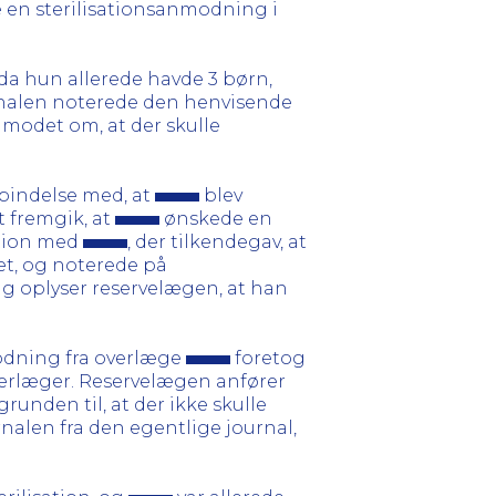
e en sterilisationsanmodning i
 da hun allerede havde 3 børn,
nalen noterede den henvisende
nmodet om, at der skulle
rbindelse med, at
blev
t fremgik, at
ønskede en
sation med
, der tilkendegav, at
ret, og noterede på
ig oplyser reservelægen, at han
modning fra overlæge
foretog
overlæger. Reservelægen anfører
runden til, at der ikke skulle
nalen fra den egentlige journal,