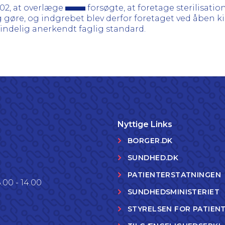
002, at overlæge
forsøgte, at foretage sterilisatio
g gøre, og indgrebet blev derfor foretaget ved åben ki
indelig anerkendt faglig standard.
Nyttige Links
BORGER.DK
SUNDHED.DK
PATIENTERSTATNINGEN
.00 - 14.00
SUNDHEDSMINISTERIET
STYRELSEN FOR PATIEN