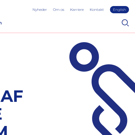
Nyheder
Om os
Karriere
Kontakt
English
n
 AF
E
M