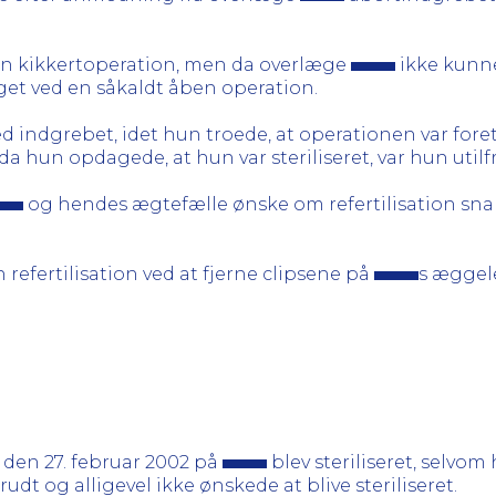
d en kikkertoperation, men da overlæge
ikke kunn
get ved en såkaldt åben operation.
d indgrebet, idet hun troede, at operationen var foreta
a hun opdagede, at hun var steriliseret, var hun util
og hendes ægtefælle ønske om refertilisation snar
 refertilisation ved at fjerne clipsene på
s æggel
den 27. februar 2002 på
blev steriliseret, selvo
udt og alligevel ikke ønskede at blive steriliseret.