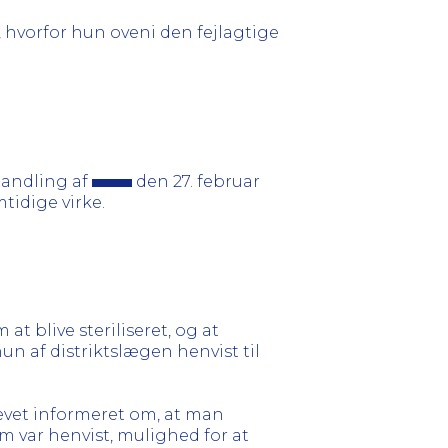
 hvorfor hun oveni den fejlagtige
handling af
den 27. februar
mtidige virke.
 blive steriliseret, og at
un af distriktslægen henvist til
blevet informeret om, at man
om var henvist, mulighed for at