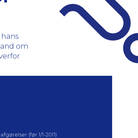
 hans
nland om
verfor
fgørelser (før 1/1-2011)