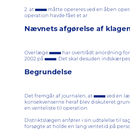
2. at
måtte opereres ved en åben operat
operation havde fået et ar.
Nævnets afgørelse af klage
Overlæge
har overtrådt anordning for
2002 på
. Det skal desuden indskærpe
Begrundelse
Det fremgår af journalen, at
ved en læ
konsekvenserne heraf blev diskuteret grundi
en venteliste til operation.
Distriktslægen anfører i sin udtalelse til s
forsøgte at holde en lang ventetid på person