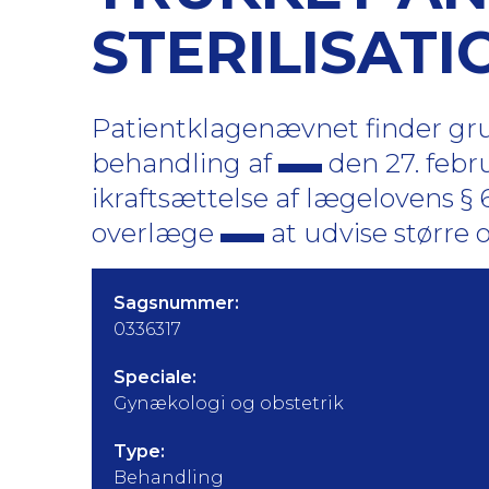
STERILISATI
Patientklagenævnet finder gru
behandling af
den 27. febr
ikraftsættelse af lægelovens § 
overlæge
at udvise større o
Sagsnummer:
0336317
Speciale:
Gynækologi og obstetrik
Type:
Behandling