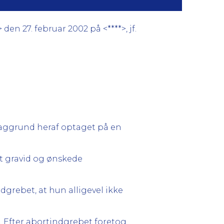
en 27. februar 2002 på <****>, jf.
 baggrund heraf optaget på en
et gravid og ønskede
dgrebet, at hun alligevel ikke
 Efter abortindgrebet foretog