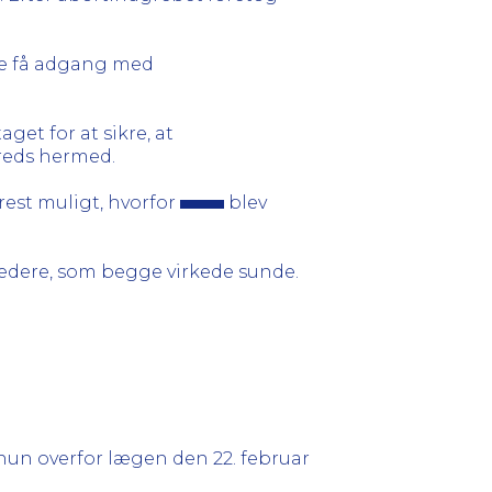
e få adgang med
get for at sikre, at
freds hermed.
est muligt, hvorfor
blev
edere, som begge virkede sunde.
m hun overfor lægen den 22. februar