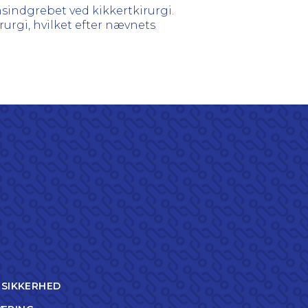
nsindgrebet ved kikkertkirurgi.
rurgi, hvilket efter nævnets
TSIKKERHED