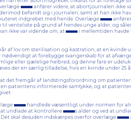
lev han efter abortindgrebet tilkaldt for at foretage st
Overlæge
anfører videre, at abortjournalen ikke v
erimod befandt sig i journalen, samt at han ikke h
diskuteret indgrebet med hende. Overlæge
anfører
de til venteliste på grund af hendes unge alder, og så
han ikke var vidende om, at
i mellemtiden havde 
r af lov om sterilisation og kastration, at en kvinde 
 er nødvendigt at forebygge svangerskab for at afværge 
emlige eller sjælelige helbred, og denne fare er udel
ves der en særlig tilladelse, hvis en kvinde under 25 år 
t det fremgår af landstingsforordning om patienters 
den patientens informerede samtykke, og at patiente
ivet.
erlæge
handlede væsentligt under normen for al
 at undlade at kontrollere
s alder og ved at undlad
t. Det skal desuden indskærpes overfor overlæge