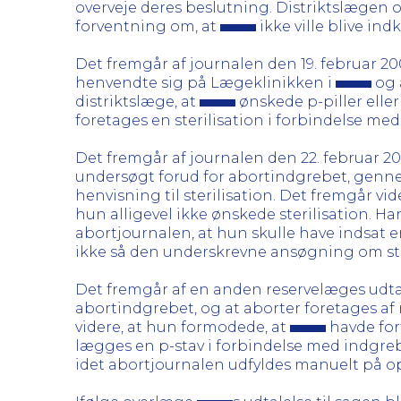
overveje deres beslutning. Distriktslægen 
forventning om, at
ikke ville blive indk
Det fremgår af journalen den 19. februar 20
henvendte sig på Lægeklinikken i
og 
distriktslæge, at
ønskede p-piller eller
foretages en sterilisation i forbindelse me
Det fremgår af journalen den 22. februar 20
undersøgt forud for abortindgrebet, gennem
henvisning til sterilisation. Det fremgår v
hun alligevel ikke ønskede sterilisation. Han
abortjournalen, at hun skulle have indsat 
ikke så den underskrevne ansøgning om ste
Det fremgår af en anden reservelæges udtal
abortindgrebet, og at aborter foretages af
videre, at hun formodede, at
havde fort
lægges en p-stav i forbindelse med indgreb
idet abortjournalen udfyldes manuelt på op