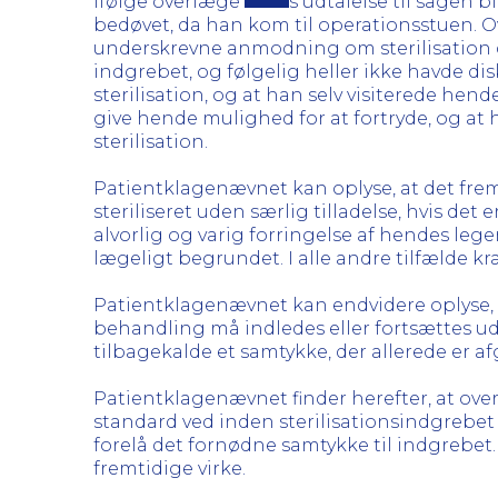
Ifølge overlæge
s udtalelse til sagen b
bedøvet, da han kom til operationsstuen. 
underskrevne anmodning om sterilisation d
indgrebet, og følgelig heller ikke havde 
sterilisation, og at han selv visiterede hen
give hende mulighed for at fortryde, og at 
sterilisation.
Patientklagenævnet kan oplyse, at det fremå
steriliseret uden særlig tilladelse, hvis det
alvorlig og varig forringelse af hendes leg
lægeligt begrundet. I alle andre tilfælde kræ
Patientklagenævnet kan endvidere oplyse, a
behandling må indledes eller fortsættes u
tilbagekalde et samtykke, der allerede er afg
Patientklagenævnet finder herefter, at ov
standard ved inden sterilisationsindgrebet
forelå det fornødne samtykke til indgrebe
fremtidige virke.