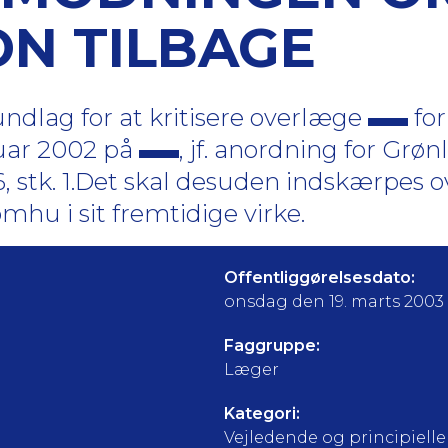
ON TILBAGE
ndlag for at kritisere overlæge
for
uar 2002 på
, jf. anordning for Grø
6, stk. 1.Det skal desuden indskærpes o
mhu i sit fremtidige virke.
Offentliggørelsesdato:
onsdag den 19. marts 2003
Faggruppe:
Læger
Kategori:
Vejledende og principielle a