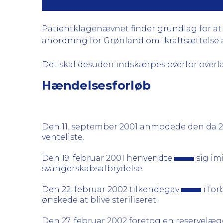
Patientklagenævnet finder grundlag for at kr
anordning for Grønland om ikraftsættelse af 
Det skal desuden indskærpes overfor overlæg
Hændelsesforløb
Den 11. september 2001 anmodede den da 2
venteliste.
Den 19. februar 2001 henvendte
sig im
svangerskabsafbrydelse.
Den 22. februar 2002 tilkendegav
i for
ønskede at blive steriliseret.
Den 27. februar 2002 foretog en reservelæ