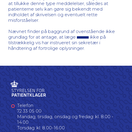
at tillukke denne type meddelelser, således at
patienterne selv kan gøre sig bekendt med
indholdet af skrivelsen og eventuelt rette
misforståelser.
Nævnet finder på baggrund af ovenstående ikke
grundlag for at antage, at læge
ikke på
tilstrækkelig vis har instrueret sin sekretær i
håndtering af fortrolige oplysninger.
Telefon
72 33 05 00
Mandag, tirsdag, onsdag og fredag: kl. 8.00 -
14.00
Torsdag: kl. 8.00-16.00