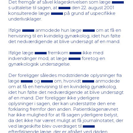
Det fremgår af såvel klageskrivelsen som læge
s udtalelse til sagen, at
den 22. august 2001
konsulterede læge
på grund af uspecifikke
underlivsklager.
Ifølge
anmodede hun læge
om at få en
henvisning til en kvindelig gynækolog, idet hun følte
det nedværdigende at blive undersøgt af en mand.
Ifølge læge
fremkom
ikke med
indvendinger mod, at læge
foretog en
gynækologisk undersøgelse.
Der foreligger således modstridende oplysninger fra
læge
og
om, hvorvidt
anmodede
om at få en henvisning til en kvindelig gynækolog,
idet hun følte det nedværdigende at blive undersøgt
af en mand. Der foreligger ikke yderligere
oplysninger i sagen, der kan understøtte den ene
forklaring fremfor den anden. Patientklagenævnet
har ikke mulighed for at få sagen yderligere belyst,
da det ikke har været muligt at få journalnotatet, der
ved lægeskifte blev overdraget til
efterfølgende læge, der er afgået ved døden.