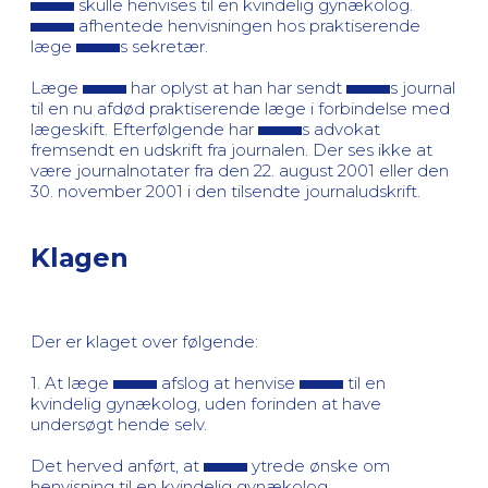
skulle henvises til en kvindelig gynækolog.
afhentede henvisningen hos praktiserende
læge
s sekretær.
Læge
har oplyst at han har sendt
s journal
til en nu afdød praktiserende læge i forbindelse med
lægeskift. Efterfølgende har
s advokat
fremsendt en udskrift fra journalen. Der ses ikke at
være journalnotater fra den 22. august 2001 eller den
30. november 2001 i den tilsendte journaludskrift.
Klagen
Der er klaget over følgende:
1. At læge
afslog at henvise
til en
kvindelig gynækolog, uden forinden at have
undersøgt hende selv.
Det herved anført, at
ytrede ønske om
henvisning til en kvindelig gynækolog.