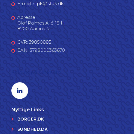
E-mail: stpk@stpk.dk
Adresse
Olof Palmes Allé 18 H
8200 Aarhus N
CVR: 39850885
EAN: 5798000363670
Følg os på LinkedIn
Linkedin profil
Nyttige Links
BORGER.DK
SUNDHED.DK