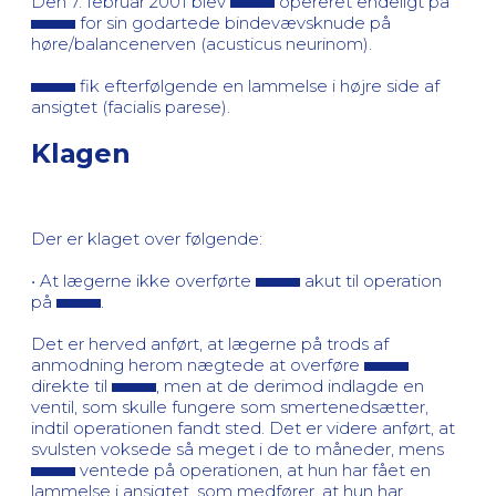
Den 7. februar 2001 blev
opereret endeligt på
for sin godartede bindevævsknude på
høre/balancenerven (acusticus neurinom).
fik efterfølgende en lammelse i højre side af
ansigtet (facialis parese).
Klagen
Der er klaget over følgende:
• At lægerne ikke overførte
akut til operation
på
.
Det er herved anført, at lægerne på trods af
anmodning herom nægtede at overføre
direkte til
, men at de derimod indlagde en
ventil, som skulle fungere som smertenedsætter,
indtil operationen fandt sted. Det er videre anført, at
svulsten voksede så meget i de to måneder, mens
ventede på operationen, at hun har fået en
lammelse i ansigtet, som medfører, at hun har