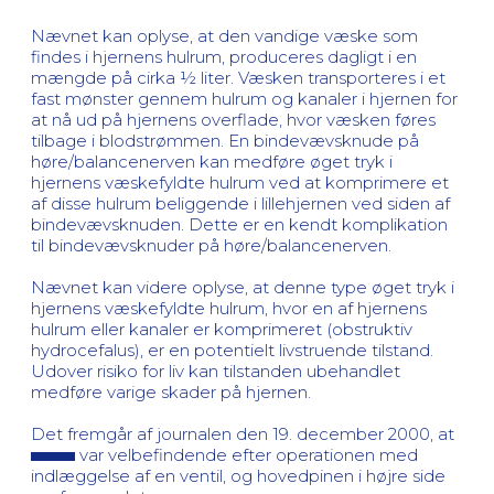
Nævnet kan oplyse, at den vandige væske som
findes i hjernens hulrum, produceres dagligt i en
mængde på cirka ½ liter. Væsken transporteres i et
fast mønster gennem hulrum og kanaler i hjernen for
at nå ud på hjernens overflade, hvor væsken føres
tilbage i blodstrømmen. En bindevævsknude på
høre/balancenerven kan medføre øget tryk i
hjernens væskefyldte hulrum ved at komprimere et
af disse hulrum beliggende i lillehjernen ved siden af
bindevævsknuden. Dette er en kendt komplikation
til bindevævsknuder på høre/balancenerven.
Nævnet kan videre oplyse, at denne type øget tryk i
hjernens væskefyldte hulrum, hvor en af hjernens
hulrum eller kanaler er komprimeret (obstruktiv
hydrocefalus), er en potentielt livstruende tilstand.
Udover risiko for liv kan tilstanden ubehandlet
medføre varige skader på hjernen.
Det fremgår af journalen den 19. december 2000, at
var velbefindende efter operationen med
indlæggelse af en ventil, og hovedpinen i højre side