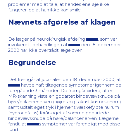
problemer med at tale, at hendes ene øje ikke
fungerer, og at hun ikke kan smile.
Nævnets afgørelse af klagen
De læger på neurokirurgisk afdeling
, som var
involveret i behandlingen af
den 18. december
2000 har ikke overtrådt lægeloven.
Begrundelse
Det fremgår af journalen den 18. december 2000, at
havde haft tiltagende symptomer igennem de
foregående 3 måneder. De fremgår videre, at en
MR-skanning viste en godartet bindevævsknude på
høre/balancenerven (højresidigt akustikus neurinom)
samt udtalt øget tryk i hjernens væskefyldte hulrum
(hydrocefalus) forårsaget af samme godartede
bindevævsknude på høre/balancenerven. Lægerne
fandt, at
s symptomer var foreneligt med disse
fund.