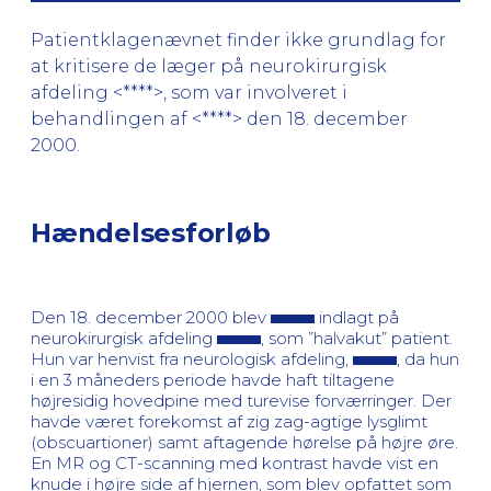
Patientklagenævnet finder ikke grundlag for
at kritisere de læger på neurokirurgisk
afdeling <****>, som var involveret i
behandlingen af <****> den 18. december
2000.
Hændelsesforløb
Den 18. december 2000 blev
indlagt på
neurokirurgisk afdeling
, som ”halvakut” patient.
Hun var henvist fra neurologisk afdeling,
, da hun
i en 3 måneders periode havde haft tiltagene
højresidig hovedpine med turevise forværringer. Der
havde været forekomst af zig zag-agtige lysglimt
(obscuartioner) samt aftagende hørelse på højre øre.
En MR og CT-scanning med kontrast havde vist en
knude i højre side af hjernen, som blev opfattet som