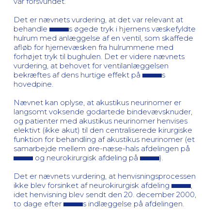
var forsvundet.
Det er nævnets vurdering, at det var relevant at
behandle
s øgede tryk i hjernens væskefyldte
hulrum med anlæggelse af en ventil, som skaffede
afløb for hjernevæsken fra hulrummene med
forhøjet tryk til bughulen. Det er videre nævnets
vurdering, at behovet for ventilanlæggelsen
bekræftes af dens hurtige effekt på
s
hovedpine.
Nævnet kan oplyse, at akustikus neurinomer er
langsomt voksende godartede bindevævsknuder,
og patienter med akustikus neurinomer henvises
elektivt (ikke akut) til den centraliserede kirurgiske
funktion for behandling af akustikus neurinomer (et
samarbejde mellem øre-næse-hals afdelingen på
og neurokirurgisk afdeling på
).
Det er nævnets vurdering, at henvisningsprocessen
ikke blev forsinket af neurokirurgisk afdeling
,
idet henvisning blev sendt den 20. december 2000,
to dage efter
s indlæggelse på afdelingen.