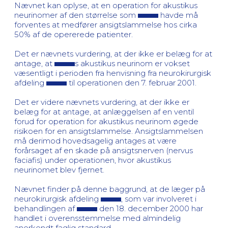
Nævnet kan oplyse, at en operation for akustikus
neurinomer af den størrelse som
havde må
forventes at medfører ansigtslammelse hos cirka
50% af de opererede patienter.
Det er nævnets vurdering, at der ikke er belæg for at
antage, at
s akustikus neurinom er vokset
væsentligt i perioden fra henvisning fra neurokirurgisk
afdeling
til operationen den 7. februar 2001.
Det er videre nævnets vurdering, at der ikke er
belæg for at antage, at anlæggelsen af en ventil
forud for operation for akustikus neurinom øgede
risikoen for en ansigtslammelse. Ansigtslammelsen
må derimod hovedsagelig antages at være
forårsaget af en skade på ansigtsnerven (nervus
faciafis) under operationen, hvor akustikus
neurinomet blev fjernet.
Nævnet finder på denne baggrund, at de læger på
neurokirurgisk afdeling
, som var involveret i
behandlingen af
den 18. december 2000 har
handlet i overensstemmelse med almindelig
anerkendt faglig standard.