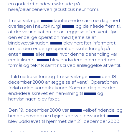
en godartet bindevævsknude på
høre/balancenerven (acusticus neurinom).
1. reservelæge
konfererede samme dag med
overlægen i neurokirurgi
, og de nåede frem til,
at der var indikation for anlæggelse af en ventil før
den endelige operation med fjernelse af
bindevævsknuden.
blev herefter informeret
om, at den endelige operation skulle foregå på
enten
eller
, hvor denne behandling var
centraliseret.
blev endvidere informeret om
formål og teknik samt risici ved anlæggelse af ventil.
I fuld narkose foretog 1. reservelæge
den 18.
december 2000 anlæggelse af ventil. Operationen
forløb uden komplikationer. Samme dag blev der
endvidere skrevet en henvisning til
og
henvisningen blev faxet.
Den 19. december 2000 var
velbefindende, og
hendes hovedpine i højre side var forsvundet.
blev udskrevet til hjemmet den 21. december 2000.